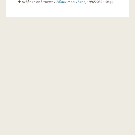
Ανέβηκε από τον/την
Σόλων Μαρινάκης
, 19/6/2020 1:06 μμ