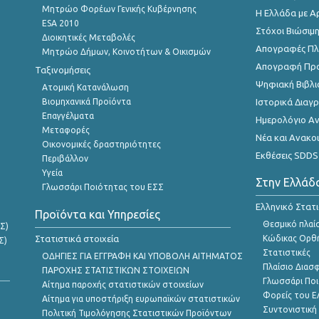
Μητρώο Φορέων Γενικής Κυβέρνησης
Η Ελλάδα με Α
ESA 2010
Στόχοι Βιώσιμ
Διοικητικές Μεταβολές
Απογραφές Πλη
Μητρώο Δήμων, Κοινοτήτων & Οικισμών
Απογραφή Πρ
Ταξινομήσεις
Ψηφιακή Βιβλι
Ατομική Κατανάλωση
Βιομηχανικά Προϊόντα
Ιστορικά Δια
Επαγγέλματα
Ημερολόγιο Α
Μεταφορές
Νέα και Ανακο
Οικονομικές δραστηριότητες
Εκθέσεις SDDS
Περιβάλλον
Υγεία
Στην Ελλάδ
Γλωσσάρι Ποιότητας του ΕΣΣ
Ελληνικό Στατ
Προϊόντα και Υπηρεσίες
Θεσμικό πλαί
Σ)
Στατιστικά στοιχεία
Κώδικας Ορθή
Σ)
Στατιστικές
ΟΔΗΓΙΕΣ ΓΙΑ ΕΓΓΡΑΦΗ ΚΑΙ ΥΠΟΒΟΛΗ ΑΙΤΗΜΑΤΟΣ
Πλαίσιο Διασ
ΠΑΡΟΧΗΣ ΣΤΑΤΙΣΤΙΚΩΝ ΣΤΟΙΧΕΙΩΝ
Γλωσσάρι Ποι
Αίτημα παροχής στατιστικών στοιχείων
Φορείς του 
Αίτημα για υποστήριξη ευρωπαϊκών στατιστικών
Συντονιστική
Πολιτική Τιμολόγησης Στατιστικών Προϊόντων