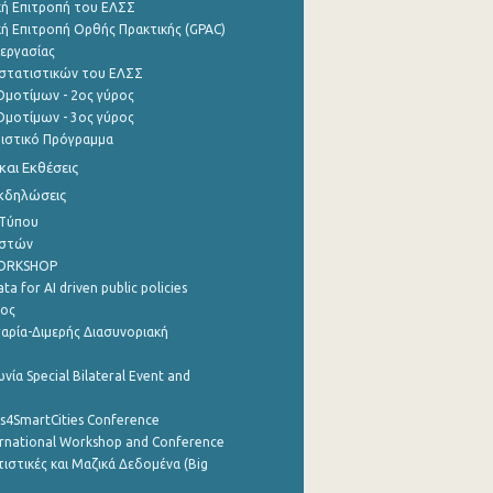
ή Επιτροπή του ΕΛΣΣ
ή Επιτροπή Ορθής Πρακτικής (GPAC)
εργασίας
στατιστικών του ΕΛΣΣ
μοτίμων - 2ος γύρος
μοτίμων - 3ος γύρος
τιστικό Πρόγραμμα
αι Εκθέσεις
Εκδηλώσεις
 Τύπου
ηστών
WORKSHOP
a for AI driven public policies
ρος
αρία-Διμερής Διασυνοριακή
νία Special Bilateral Event and
cs4SmartCities Conference
ernational Workshop and Conference
ιστικές και Μαζικά Δεδομένα (Big