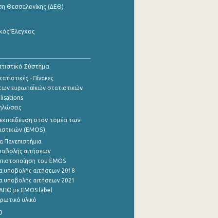
ση Θεσσαλονίκης (ΔΕΘ)
κός Έλεγχος
τιστικό Σύστημα
ατιστικές - Πίνακες
των ευρωπαΪκών στατιστικών
lisations
ηλώσεις
εκπαίδευση στον τομέα των
ιστικών (EMOS)
α Πανεπιστήμια
ποβολής αιτήσεων
η πιστοποίηση του EMOS
α υποβολής αιτήσεων 2018
α υποβολής αιτήσεων 2021
ΑΠΘ με EMOS label
ρωτικό υλικό
0