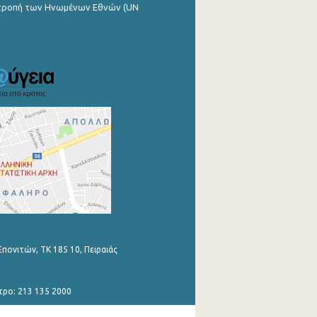
ιτροπή των Ηνωμένων Εθνών (UN
Επονιτών, ΤΚ 185 10, Πειραιάς
τρο: 213 135 2000