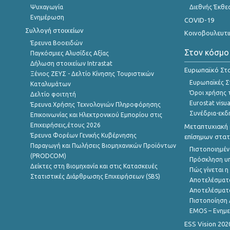
Ψυχαγωγία
Διεθνής Έκθε
Ενημέρωση
COVID-19
Συλλογή στοιχείων
Κοινοβουλευτι
Έρευνα Βοοειδών
Στον κόσμο
Παγκόσμιες Αλυσίδες Αξίας
Δήλωση στοιχείων Intrastat
Ευρωπαϊκό Στα
Ξένιος ΖΕΥΣ - Δελτίο Κίνησης Τουριστικών
Ευρωπαϊκές Στ
Καταλυμάτων
Όροι χρήσης 
Δελτίο φοιτητή
Eurostat visua
Έρευνα Χρήσης Τεχνολογιών Πληροφόρησης
Συνέδρια-εκδ
Επικοινωνίας και Ηλεκτρονικού Εμπορίου στις
Επιχειρήσεις,έτους 2026
Μεταπτυχιακή 
Έρευνα Φορέων Γενικής Κυβέρνησης
επίσημων στατ
Παραγωγή και Πωλήσεις Βιομηχανικών Προϊόντων
Πιστοποιημέν
(PRODCOM)
Πρόσκληση υ
Δείκτες στη Βιομηχανία και στις Κατασκευές
Πώς γίνεται 
Στατιστικές Διάρθρωσης Επιχειρήσεων (SBS)
Αποτελέσματ
Αποτελέσματ
Πιστοποίηση 
EMOS – Ενημε
ESS Vision 202