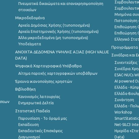
Συμβουλευτικ
Πνευματικά δικαιώματα και επαναχρησιμοποίηση
Συμβουλευτικ
στοιχείων
Μνημόνια συν
Μικροδεδομένα
Πιστοποίηση 
Αρχεία Δημόσιας Χρήσης (τυποποιημένα)
Επιθεώρηση Ο
Αρχεία Επιστημονικής Χρήσης (τυποποιημένα)
Επιθεώρηση Ο
Άλλα μικροδεδομένα (μη τυποποιημένα)
Ελληνικό Στα
Υποδείγματα
Προγράμματα κ
ANOIXTA ΔΕΔΟΜΕΝΑ ΥΨΗΛΗΣ ΑΞΙΑΣ (HIGH VALUE
Συνέδρια και 
DATA)
Συνεντεύξεις
Ψηφιακά Χαρτογραφικά Υπόβαθρα
Συνέδρια Χρ
Αίτημα παροχής χαρτογραφικών υποβάθρων
ESAC-NUCs 
Έρευνα ικανοποίησης χρηστών
AI powered Dat
Ελλάδα - Κύπ
Βιβλιοθήκη
Ελλάδα-Βουλγ
Κανονισμός λειτουργίας
Συνάντηση
ήσεων
Ενημερωτικά Δελτία
Ελλάδα - Πολω
Στατιστική Παιδεία
Workshop
Παρουσίαση - Το όραμά μας
SmartStatisti
Εκπαίδευση
Net-SILC3 Int
Εκπαιδευτικές Επισκέψεις
Ημερίδα «Στατ
Διαγωνισμοί
Data)