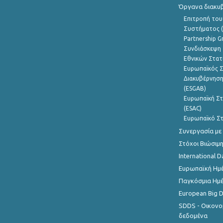
Όργανα διακυ
Επιτροπή του
Συστήματος (
Partnership G
Συνδιάσκεψη 
Εθνικών Στατ
Ευρωπαϊκός Σ
Διακυβέρνηση
(ESGAB)
Ευρωπαϊκή Στ
(ESAC)
Ευρωπαϊκό Στ
Συνεργασία με
Στόχοι Βιώσιμ
International D
Ευρωπαϊκή Ημέ
Παγκόσμια Ημέ
European Big 
SDDS - Οικονο
δεδομένα