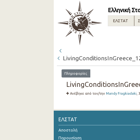
Ελληνική Στ
ΕΛΣΤΑΤ
Σ
LivingConditionsInGreece_1
Πληροφορίες
LivingConditionsInGree
Ανέβηκε από τον/την
Mandy Fragkiadaki
, 
ΕΛΣΤΑΤ
Αποστολή
Παρουσίαση