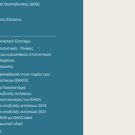
ση Θεσσαλονίκης (ΔΕΘ)
κός Έλεγχος
τιστικό Σύστημα
ατιστικές - Πίνακες
των ευρωπαΪκών στατιστικών
lisations
ηλώσεις
εκπαίδευση στον τομέα των
ιστικών (EMOS)
α Πανεπιστήμια
ποβολής αιτήσεων
η πιστοποίηση του EMOS
α υποβολής αιτήσεων 2018
α υποβολής αιτήσεων 2021
ΑΠΘ με EMOS label
ρωτικό υλικό
0