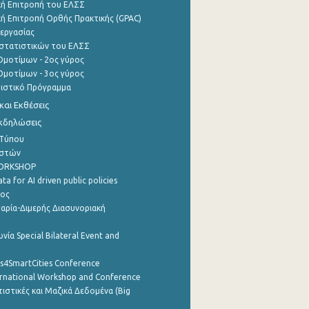
ή Επιτροπή του ΕΛΣΣ
ή Επιτροπή Ορθής Πρακτικής (GPAC)
εργασίας
στατιστικών του ΕΛΣΣ
μοτίμων - 2ος γύρος
μοτίμων - 3ος γύρος
τιστικό Πρόγραμμα
αι Εκθέσεις
Εκδηλώσεις
 Τύπου
ηστών
WORKSHOP
a for AI driven public policies
ρος
αρία-Διμερής Διασυνοριακή
νία Special Bilateral Event and
cs4SmartCities Conference
ernational Workshop and Conference
ιστικές και Μαζικά Δεδομένα (Big