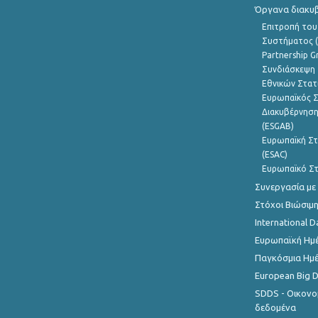
Όργανα διακυ
Επιτροπή του
Συστήματος (
Partnership G
Συνδιάσκεψη 
Εθνικών Στατ
Ευρωπαϊκός Σ
Διακυβέρνηση
(ESGAB)
Ευρωπαϊκή Στ
(ESAC)
Ευρωπαϊκό Στ
Συνεργασία με
Στόχοι Βιώσιμ
International D
Ευρωπαϊκή Ημέ
Παγκόσμια Ημέ
European Big 
SDDS - Οικονο
δεδομένα