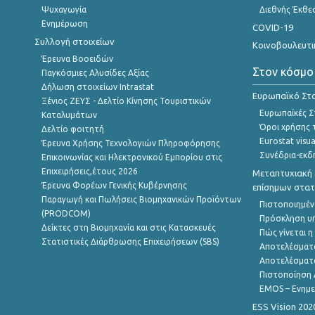
Ψυχαγωγία
Διεθνής Έκθε
Ενημέρωση
COVID-19
Συλλογή στοιχείων
Κοινοβουλευτι
Έρευνα Βοοειδών
Στον κόσμο
Παγκόσμιες Αλυσίδες Αξίας
Δήλωση στοιχείων Intrastat
Ευρωπαϊκό Στα
Ξένιος ΖΕΥΣ - Δελτίο Κίνησης Τουριστικών
Ευρωπαϊκές Στ
Καταλυμάτων
Όροι χρήσης 
Δελτίο φοιτητή
Eurostat visua
Έρευνα Χρήσης Τεχνολογιών Πληροφόρησης
Συνέδρια-εκδ
Επικοινωνίας και Ηλεκτρονικού Εμπορίου στις
Επιχειρήσεις,έτους 2026
Μεταπτυχιακή 
Έρευνα Φορέων Γενικής Κυβέρνησης
επίσημων στατ
Παραγωγή και Πωλήσεις Βιομηχανικών Προϊόντων
Πιστοποιημέν
(PRODCOM)
Πρόσκληση υ
Δείκτες στη Βιομηχανία και στις Κατασκευές
Πώς γίνεται 
Στατιστικές Διάρθρωσης Επιχειρήσεων (SBS)
Αποτελέσματ
Αποτελέσματ
Πιστοποίηση 
EMOS – Ενημε
ESS Vision 202