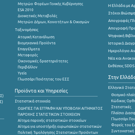
Μητρώο Φορέων Γενικής Κυβέρνησης
Η Ελλάδα με Α
ESA 2010
Στόχοι Βιώσιμ
Διοικητικές Μεταβολές
Απογραφές Πλη
Μητρώο Δήμων, Κοινοτήτων & Οικισμών
Απογραφή Πρ
Ταξινομήσεις
Ψηφιακή Βιβλι
Ατομική Κατανάλωση
Βιομηχανικά Προϊόντα
Ιστορικά Δια
Επαγγέλματα
Ημερολόγιο Α
Μεταφορές
Νέα και Ανακο
Οικονομικές δραστηριότητες
Εκθέσεις SDDS
Περιβάλλον
Υγεία
Στην Ελλάδ
Γλωσσάρι Ποιότητας του ΕΣΣ
Ελληνικό Στατ
Προϊόντα και Υπηρεσίες
Θεσμικό πλαί
Σ)
Στατιστικά στοιχεία
Κώδικας Ορθή
Σ)
Στατιστικές
ΟΔΗΓΙΕΣ ΓΙΑ ΕΓΓΡΑΦΗ ΚΑΙ ΥΠΟΒΟΛΗ ΑΙΤΗΜΑΤΟΣ
Πλαίσιο Διασ
ΠΑΡΟΧΗΣ ΣΤΑΤΙΣΤΙΚΩΝ ΣΤΟΙΧΕΙΩΝ
Γλωσσάρι Ποι
Αίτημα παροχής στατιστικών στοιχείων
Φορείς του 
Αίτημα για υποστήριξη ευρωπαϊκών στατιστικών
Συντονιστική
Πολιτική Τιμολόγησης Στατιστικών Προϊόντων