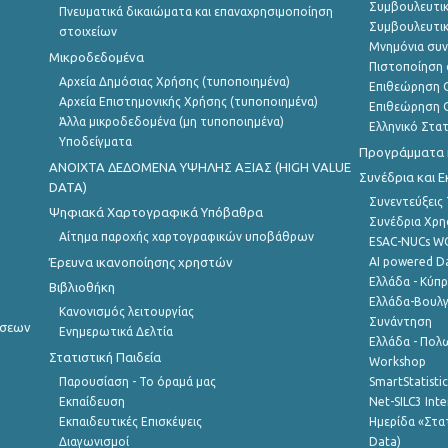
Συμβουλευτικ
Πνευματικά δικαιώματα και επαναχρησιμοποίηση
Συμβουλευτικ
στοιχείων
Μνημόνια συν
Μικροδεδομένα
Πιστοποίηση 
Αρχεία Δημόσιας Χρήσης (τυποποιημένα)
Επιθεώρηση Ο
Αρχεία Επιστημονικής Χρήσης (τυποποιημένα)
Επιθεώρηση Ο
Άλλα μικροδεδομένα (μη τυποποιημένα)
Ελληνικό Στα
Υποδείγματα
Προγράμματα κ
ANOIXTA ΔΕΔΟΜΕΝΑ ΥΨΗΛΗΣ ΑΞΙΑΣ (HIGH VALUE
Συνέδρια και 
DATA)
Συνεντεύξεις
Ψηφιακά Χαρτογραφικά Υπόβαθρα
Συνέδρια Χρ
Αίτημα παροχής χαρτογραφικών υποβάθρων
ESAC-NUCs 
Έρευνα ικανοποίησης χρηστών
AI powered Dat
Ελλάδα - Κύπ
Βιβλιοθήκη
Ελλάδα-Βουλγ
Κανονισμός λειτουργίας
Συνάντηση
ήσεων
Ενημερωτικά Δελτία
Ελλάδα - Πολω
Στατιστική Παιδεία
Workshop
Παρουσίαση - Το όραμά μας
SmartStatisti
Εκπαίδευση
Net-SILC3 Int
Εκπαιδευτικές Επισκέψεις
Ημερίδα «Στατ
Διαγωνισμοί
Data)