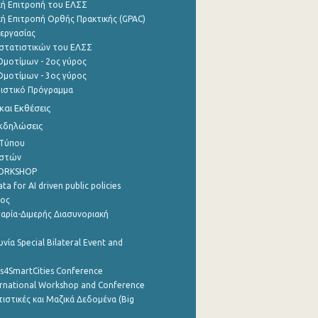
ή Επιτροπή του ΕΛΣΣ
ή Επιτροπή Ορθής Πρακτικής (GPAC)
εργασίας
στατιστικών του ΕΛΣΣ
μοτίμων - 2ος γύρος
μοτίμων - 3ος γύρος
τιστικό Πρόγραμμα
αι Εκθέσεις
Εκδηλώσεις
 Τύπου
ηστών
WORKSHOP
a for AI driven public policies
ρος
αρία-Διμερής Διασυνοριακή
νία Special Bilateral Event and
cs4SmartCities Conference
ernational Workshop and Conference
ιστικές και Μαζικά Δεδομένα (Big