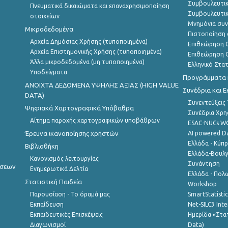
Συμβουλευτικ
Πνευματικά δικαιώματα και επαναχρησιμοποίηση
Συμβουλευτικ
στοιχείων
Μνημόνια συν
Μικροδεδομένα
Πιστοποίηση 
Αρχεία Δημόσιας Χρήσης (τυποποιημένα)
Επιθεώρηση Ο
Αρχεία Επιστημονικής Χρήσης (τυποποιημένα)
Επιθεώρηση Ο
Άλλα μικροδεδομένα (μη τυποποιημένα)
Ελληνικό Στα
Υποδείγματα
Προγράμματα κ
ANOIXTA ΔΕΔΟΜΕΝΑ ΥΨΗΛΗΣ ΑΞΙΑΣ (HIGH VALUE
Συνέδρια και 
DATA)
Συνεντεύξεις
Ψηφιακά Χαρτογραφικά Υπόβαθρα
Συνέδρια Χρ
Αίτημα παροχής χαρτογραφικών υποβάθρων
ESAC-NUCs 
Έρευνα ικανοποίησης χρηστών
AI powered Dat
Ελλάδα - Κύπ
Βιβλιοθήκη
Ελλάδα-Βουλγ
Κανονισμός λειτουργίας
Συνάντηση
ήσεων
Ενημερωτικά Δελτία
Ελλάδα - Πολω
Στατιστική Παιδεία
Workshop
Παρουσίαση - Το όραμά μας
SmartStatisti
Εκπαίδευση
Net-SILC3 Int
Εκπαιδευτικές Επισκέψεις
Ημερίδα «Στατ
Διαγωνισμοί
Data)