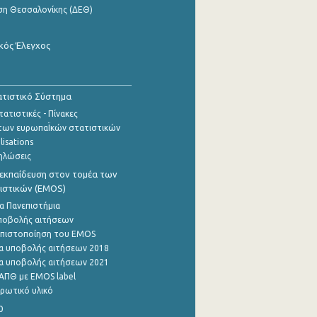
ση Θεσσαλονίκης (ΔΕΘ)
κός Έλεγχος
τιστικό Σύστημα
ατιστικές - Πίνακες
των ευρωπαΪκών στατιστικών
lisations
ηλώσεις
εκπαίδευση στον τομέα των
ιστικών (EMOS)
α Πανεπιστήμια
ποβολής αιτήσεων
η πιστοποίηση του EMOS
α υποβολής αιτήσεων 2018
α υποβολής αιτήσεων 2021
ΑΠΘ με EMOS label
ρωτικό υλικό
0