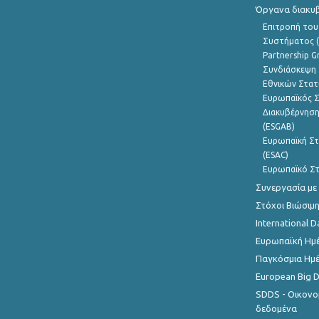
Όργανα διακυ
Επιτροπή του
Συστήματος (
Partnership G
Συνδιάσκεψη 
Εθνικών Στατ
Ευρωπαϊκός Σ
Διακυβέρνηση
(ESGAB)
Ευρωπαϊκή Στ
(ESAC)
Ευρωπαϊκό Στ
Συνεργασία με
Στόχοι Βιώσιμ
International D
Ευρωπαϊκή Ημέ
Παγκόσμια Ημέ
European Big 
SDDS - Οικονο
δεδομένα