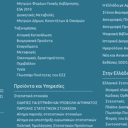
Μητρώο Φορέων Γενικής Κυβέρνησης
Η Ελλάδα με Α
ESA 2010
Στόχοι Βιώσιμ
Διοικητικές Μεταβολές
Απογραφές Πλη
Μητρώο Δήμων, Κοινοτήτων & Οικισμών
Απογραφή Πρ
Ταξινομήσεις
Ψηφιακή Βιβλι
Ατομική Κατανάλωση
Βιομηχανικά Προϊόντα
Ιστορικά Δια
Επαγγέλματα
Ημερολόγιο Α
Μεταφορές
Νέα και Ανακο
Οικονομικές δραστηριότητες
Εκθέσεις SDDS
Περιβάλλον
Υγεία
Στην Ελλάδ
Γλωσσάρι Ποιότητας του ΕΣΣ
Ελληνικό Στατ
Προϊόντα και Υπηρεσίες
Θεσμικό πλαί
Σ)
Στατιστικά στοιχεία
Κώδικας Ορθή
Σ)
Στατιστικές
ΟΔΗΓΙΕΣ ΓΙΑ ΕΓΓΡΑΦΗ ΚΑΙ ΥΠΟΒΟΛΗ ΑΙΤΗΜΑΤΟΣ
Πλαίσιο Διασ
ΠΑΡΟΧΗΣ ΣΤΑΤΙΣΤΙΚΩΝ ΣΤΟΙΧΕΙΩΝ
Γλωσσάρι Ποι
Αίτημα παροχής στατιστικών στοιχείων
Φορείς του 
Αίτημα για υποστήριξη ευρωπαϊκών στατιστικών
Συντονιστική
Πολιτική Τιμολόγησης Στατιστικών Προϊόντων