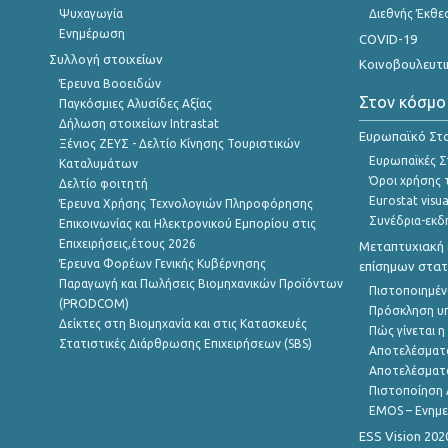
Ψυχαγωγία
Διεθνής Έκθε
Ενημέρωση
COVID-19
Συλλογή στοιχείων
Κοινοβουλευτι
Έρευνα Βοοειδών
Στον κόσμο
Παγκόσμιες Αλυσίδες Αξίας
Δήλωση στοιχείων Intrastat
Ευρωπαϊκό Στα
Ξένιος ΖΕΥΣ - Δελτίο Κίνησης Τουριστικών
Ευρωπαϊκές Στ
Καταλυμάτων
Όροι χρήσης 
Δελτίο φοιτητή
Eurostat visua
Έρευνα Χρήσης Τεχνολογιών Πληροφόρησης
Συνέδρια-εκδ
Επικοινωνίας και Ηλεκτρονικού Εμπορίου στις
Επιχειρήσεις,έτους 2026
Μεταπτυχιακή 
Έρευνα Φορέων Γενικής Κυβέρνησης
επίσημων στατ
Παραγωγή και Πωλήσεις Βιομηχανικών Προϊόντων
Πιστοποιημέν
(PRODCOM)
Πρόσκληση υ
Δείκτες στη Βιομηχανία και στις Κατασκευές
Πώς γίνεται 
Στατιστικές Διάρθρωσης Επιχειρήσεων (SBS)
Αποτελέσματ
Αποτελέσματ
Πιστοποίηση 
EMOS – Ενημε
ESS Vision 202