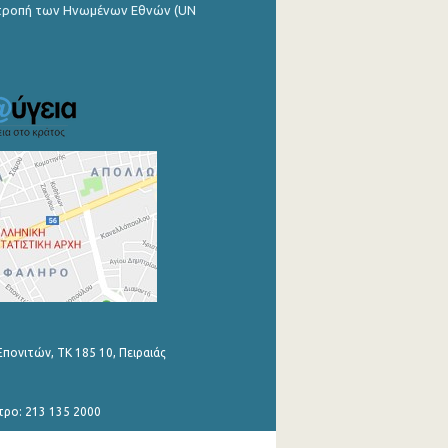
ιτροπή των Ηνωμένων Εθνών (UN
Επονιτών, ΤΚ 185 10, Πειραιάς
τρο: 213 135 2000