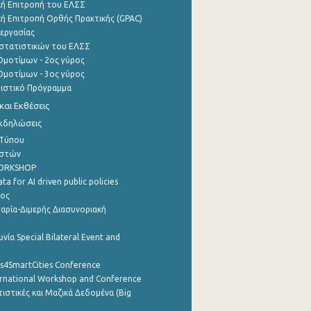
ή Επιτροπή του ΕΛΣΣ
ή Επιτροπή Ορθής Πρακτικής (GPAC)
εργασίας
στατιστικών του ΕΛΣΣ
μοτίμων - 2ος γύρος
μοτίμων - 3ος γύρος
τιστικό Πρόγραμμα
αι Εκθέσεις
Εκδηλώσεις
 Τύπου
ηστών
WORKSHOP
a for AI driven public policies
ρος
αρία-Διμερής Διασυνοριακή
νία Special Bilateral Event and
cs4SmartCities Conference
ernational Workshop and Conference
ιστικές και Μαζικά Δεδομένα (Big