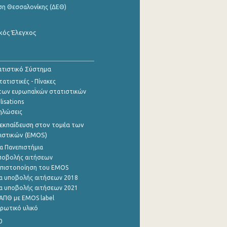
ση Θεσσαλονίκης (ΔΕΘ)
κός Έλεγχος
τιστικό Σύστημα
ατιστικές - Πίνακες
των ευρωπαΪκών στατιστικών
lisations
ηλώσεις
εκπαίδευση στον τομέα των
ιστικών (EMOS)
α Πανεπιστήμια
ποβολής αιτήσεων
η πιστοποίηση του EMOS
α υποβολής αιτήσεων 2018
α υποβολής αιτήσεων 2021
ΑΠΘ με EMOS label
ρωτικό υλικό
0