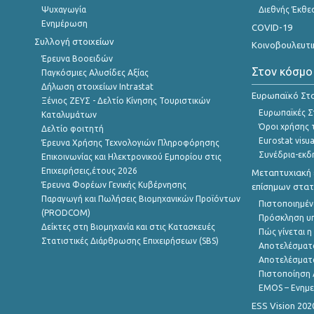
Ψυχαγωγία
Διεθνής Έκθε
Ενημέρωση
COVID-19
Συλλογή στοιχείων
Κοινοβουλευτι
Έρευνα Βοοειδών
Στον κόσμο
Παγκόσμιες Αλυσίδες Αξίας
Δήλωση στοιχείων Intrastat
Ευρωπαϊκό Στα
Ξένιος ΖΕΥΣ - Δελτίο Κίνησης Τουριστικών
Ευρωπαϊκές Στ
Καταλυμάτων
Όροι χρήσης 
Δελτίο φοιτητή
Eurostat visua
Έρευνα Χρήσης Τεχνολογιών Πληροφόρησης
Συνέδρια-εκδ
Επικοινωνίας και Ηλεκτρονικού Εμπορίου στις
Επιχειρήσεις,έτους 2026
Μεταπτυχιακή 
Έρευνα Φορέων Γενικής Κυβέρνησης
επίσημων στατ
Παραγωγή και Πωλήσεις Βιομηχανικών Προϊόντων
Πιστοποιημέν
(PRODCOM)
Πρόσκληση υ
Δείκτες στη Βιομηχανία και στις Κατασκευές
Πώς γίνεται 
Στατιστικές Διάρθρωσης Επιχειρήσεων (SBS)
Αποτελέσματ
Αποτελέσματ
Πιστοποίηση 
EMOS – Ενημε
ESS Vision 202