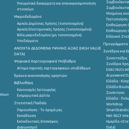
Συμβουλευτικ
Πνευματικά δικαιώματα και επαναχρησιμοποίηση
Συμβουλευτικ
στοιχείων
Μνημόνια συν
Μικροδεδομένα
Πιστοποίηση 
Αρχεία Δημόσιας Χρήσης (τυποποιημένα)
Επιθεώρηση Ο
Αρχεία Επιστημονικής Χρήσης (τυποποιημένα)
Επιθεώρηση Ο
Άλλα μικροδεδομένα (μη τυποποιημένα)
Ελληνικό Στα
Υποδείγματα
Προγράμματα κ
ANOIXTA ΔΕΔΟΜΕΝΑ ΥΨΗΛΗΣ ΑΞΙΑΣ (HIGH VALUE
Συνέδρια και 
DATA)
Συνεντεύξεις
Ψηφιακά Χαρτογραφικά Υπόβαθρα
Συνέδρια Χρ
Αίτημα παροχής χαρτογραφικών υποβάθρων
ESAC-NUCs 
Έρευνα ικανοποίησης χρηστών
AI powered Dat
Ελλάδα - Κύπ
Βιβλιοθήκη
Ελλάδα-Βουλγ
Κανονισμός λειτουργίας
Συνάντηση
ήσεων
Ενημερωτικά Δελτία
Ελλάδα - Πολω
Στατιστική Παιδεία
Workshop
Παρουσίαση - Το όραμά μας
SmartStatisti
Εκπαίδευση
Net-SILC3 Int
Εκπαιδευτικές Επισκέψεις
Ημερίδα «Στατ
Διαγωνισμοί
Data)