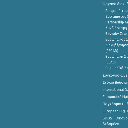
Όργανα διακυ
Επιτροπή του
Συστήματος (
Partnership G
Συνδιάσκεψη 
Εθνικών Στατ
Ευρωπαϊκός Σ
Διακυβέρνηση
(ESGAB)
Ευρωπαϊκή Στ
(ESAC)
Ευρωπαϊκό Στ
Συνεργασία με
Στόχοι Βιώσιμ
International D
Ευρωπαϊκή Ημέ
Παγκόσμια Ημέ
European Big 
SDDS - Οικονο
δεδομένα