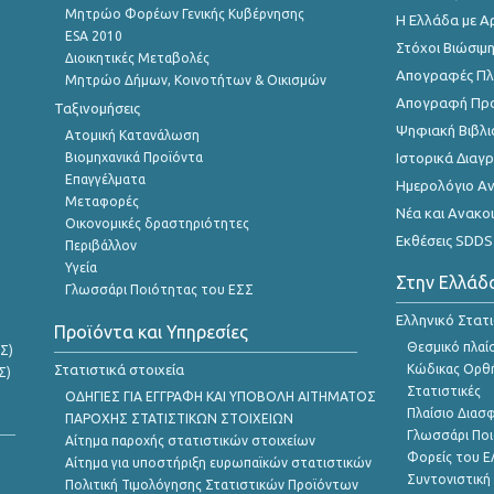
Μητρώο Φορέων Γενικής Κυβέρνησης
Η Ελλάδα με Α
ESA 2010
Στόχοι Βιώσιμ
Διοικητικές Μεταβολές
Απογραφές Πλη
Μητρώο Δήμων, Κοινοτήτων & Οικισμών
Απογραφή Πρ
Ταξινομήσεις
Ψηφιακή Βιβλι
Ατομική Κατανάλωση
Βιομηχανικά Προϊόντα
Ιστορικά Δια
Επαγγέλματα
Ημερολόγιο Α
Μεταφορές
Νέα και Ανακο
Οικονομικές δραστηριότητες
Εκθέσεις SDDS
Περιβάλλον
Υγεία
Στην Ελλάδ
Γλωσσάρι Ποιότητας του ΕΣΣ
Ελληνικό Στατ
Προϊόντα και Υπηρεσίες
Θεσμικό πλαί
Σ)
Στατιστικά στοιχεία
Κώδικας Ορθή
Σ)
Στατιστικές
ΟΔΗΓΙΕΣ ΓΙΑ ΕΓΓΡΑΦΗ ΚΑΙ ΥΠΟΒΟΛΗ ΑΙΤΗΜΑΤΟΣ
Πλαίσιο Διασ
ΠΑΡΟΧΗΣ ΣΤΑΤΙΣΤΙΚΩΝ ΣΤΟΙΧΕΙΩΝ
Γλωσσάρι Ποι
Αίτημα παροχής στατιστικών στοιχείων
Φορείς του 
Αίτημα για υποστήριξη ευρωπαϊκών στατιστικών
Συντονιστική
Πολιτική Τιμολόγησης Στατιστικών Προϊόντων