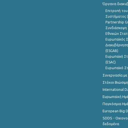
Όργανα διακυ
Επιτροπή του
Συστήματος (
Partnership G
Συνδιάσκεψη 
Εθνικών Στατ
Ευρωπαϊκός Σ
Διακυβέρνηση
(ESGAB)
Ευρωπαϊκή Στ
(ESAC)
Ευρωπαϊκό Στ
Συνεργασία με
Στόχοι Βιώσιμ
International D
Ευρωπαϊκή Ημέ
Παγκόσμια Ημέ
European Big 
SDDS - Οικονο
δεδομένα