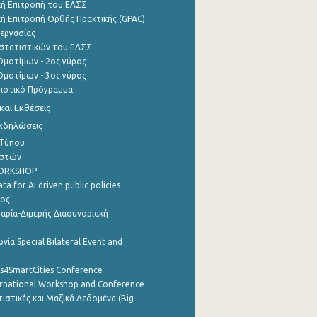
ή Επιτροπή του ΕΛΣΣ
ή Επιτροπή Ορθής Πρακτικής (GPAC)
εργασίας
στατιστικών του ΕΛΣΣ
μοτίμων - 2ος γύρος
μοτίμων - 3ος γύρος
τιστικό Πρόγραμμα
αι Εκθέσεις
Εκδηλώσεις
 Τύπου
ηστών
WORKSHOP
a for AI driven public policies
ρος
αρία-Διμερής Διασυνοριακή
νία Special Bilateral Event and
cs4SmartCities Conference
ernational Workshop and Conference
ιστικές και Μαζικά Δεδομένα (Big