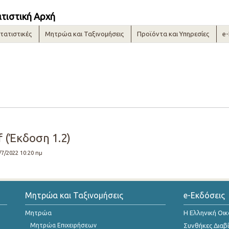
ατιστική Αρχή
τατιστικές
Μητρώα και Ταξινομήσεις
Προϊόντα και Υπηρεσίες
e
 (Έκδοση 1.2)
7/7/2022 10:20 πμ
Μητρώα και Ταξινομήσεις
e-Εκδόσεις
Μητρώα
Η Ελληνική Οι
Μητρώα Επιχειρήσεων
Συνθήκες Διαβ