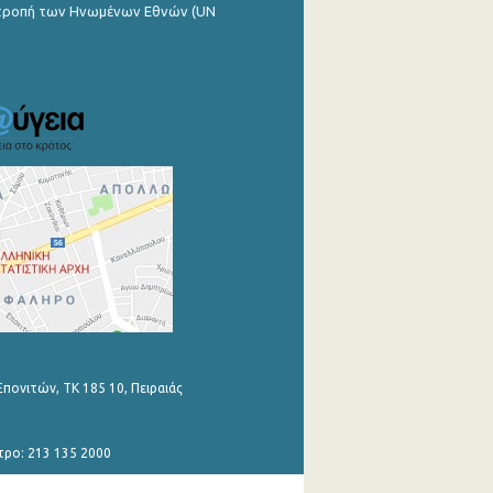
ιτροπή των Ηνωμένων Εθνών (UN
Επονιτών, ΤΚ 185 10, Πειραιάς
τρο: 213 135 2000