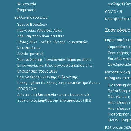
Ψυχαγωγία
Διεθνής Έκθε
Ενημέρωση
COVID-19
Συλλογή στοιχείων
Κοινοβουλευτι
Έρευνα Βοοειδών
Στον κόσμο
Παγκόσμιες Αλυσίδες Αξίας
Δήλωση στοιχείων Intrastat
Ευρωπαϊκό Στα
Ξένιος ΖΕΥΣ - Δελτίο Κίνησης Τουριστικών
Ευρωπαϊκές Στ
Καταλυμάτων
Όροι χρήσης 
Δελτίο φοιτητή
Eurostat visua
Έρευνα Χρήσης Τεχνολογιών Πληροφόρησης
Συνέδρια-εκδ
Επικοινωνίας και Ηλεκτρονικού Εμπορίου στις
Επιχειρήσεις,έτους 2026
Μεταπτυχιακή 
Έρευνα Φορέων Γενικής Κυβέρνησης
επίσημων στατ
Παραγωγή και Πωλήσεις Βιομηχανικών Προϊόντων
Πιστοποιημέν
(PRODCOM)
Πρόσκληση υ
Δείκτες στη Βιομηχανία και στις Κατασκευές
Πώς γίνεται 
Στατιστικές Διάρθρωσης Επιχειρήσεων (SBS)
Αποτελέσματ
Αποτελέσματ
Πιστοποίηση 
EMOS – Ενημε
ESS Vision 202