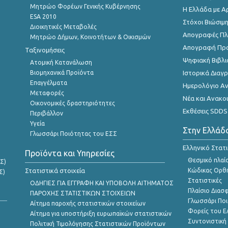
Μητρώο Φορέων Γενικής Κυβέρνησης
Η Ελλάδα με Α
ESA 2010
Στόχοι Βιώσιμ
Διοικητικές Μεταβολές
Απογραφές Πλη
Μητρώο Δήμων, Κοινοτήτων & Οικισμών
Απογραφή Πρ
Ταξινομήσεις
Ψηφιακή Βιβλι
Ατομική Κατανάλωση
Βιομηχανικά Προϊόντα
Ιστορικά Δια
Επαγγέλματα
Ημερολόγιο Α
Μεταφορές
Νέα και Ανακο
Οικονομικές δραστηριότητες
Εκθέσεις SDDS
Περιβάλλον
Υγεία
Στην Ελλάδ
Γλωσσάρι Ποιότητας του ΕΣΣ
Ελληνικό Στατ
Προϊόντα και Υπηρεσίες
Θεσμικό πλαί
Σ)
Στατιστικά στοιχεία
Κώδικας Ορθή
Σ)
Στατιστικές
ΟΔΗΓΙΕΣ ΓΙΑ ΕΓΓΡΑΦΗ ΚΑΙ ΥΠΟΒΟΛΗ ΑΙΤΗΜΑΤΟΣ
Πλαίσιο Διασ
ΠΑΡΟΧΗΣ ΣΤΑΤΙΣΤΙΚΩΝ ΣΤΟΙΧΕΙΩΝ
Γλωσσάρι Ποι
Αίτημα παροχής στατιστικών στοιχείων
Φορείς του 
Αίτημα για υποστήριξη ευρωπαϊκών στατιστικών
Συντονιστική
Πολιτική Τιμολόγησης Στατιστικών Προϊόντων