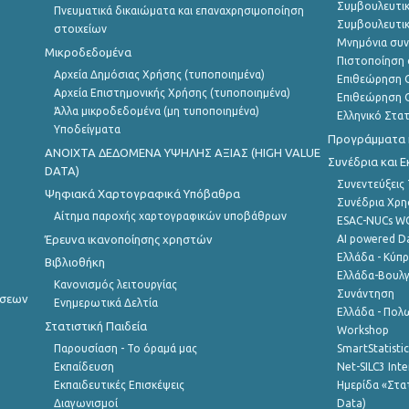
Συμβουλευτικ
Πνευματικά δικαιώματα και επαναχρησιμοποίηση
Συμβουλευτικ
στοιχείων
Μνημόνια συν
Μικροδεδομένα
Πιστοποίηση 
Αρχεία Δημόσιας Χρήσης (τυποποιημένα)
Επιθεώρηση Ο
Αρχεία Επιστημονικής Χρήσης (τυποποιημένα)
Επιθεώρηση Ο
Άλλα μικροδεδομένα (μη τυποποιημένα)
Ελληνικό Στα
Υποδείγματα
Προγράμματα κ
ANOIXTA ΔΕΔΟΜΕΝΑ ΥΨΗΛΗΣ ΑΞΙΑΣ (HIGH VALUE
Συνέδρια και 
DATA)
Συνεντεύξεις
Ψηφιακά Χαρτογραφικά Υπόβαθρα
Συνέδρια Χρ
Αίτημα παροχής χαρτογραφικών υποβάθρων
ESAC-NUCs 
Έρευνα ικανοποίησης χρηστών
AI powered Dat
Ελλάδα - Κύπ
Βιβλιοθήκη
Ελλάδα-Βουλγ
Κανονισμός λειτουργίας
Συνάντηση
ήσεων
Ενημερωτικά Δελτία
Ελλάδα - Πολω
Στατιστική Παιδεία
Workshop
Παρουσίαση - Το όραμά μας
SmartStatisti
Εκπαίδευση
Net-SILC3 Int
Εκπαιδευτικές Επισκέψεις
Ημερίδα «Στατ
Διαγωνισμοί
Data)