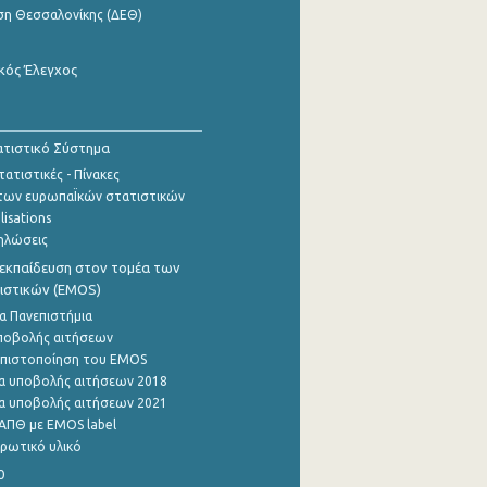
ση Θεσσαλονίκης (ΔΕΘ)
κός Έλεγχος
τιστικό Σύστημα
ατιστικές - Πίνακες
των ευρωπαΪκών στατιστικών
lisations
ηλώσεις
εκπαίδευση στον τομέα των
ιστικών (EMOS)
α Πανεπιστήμια
ποβολής αιτήσεων
η πιστοποίηση του EMOS
α υποβολής αιτήσεων 2018
α υποβολής αιτήσεων 2021
ΑΠΘ με EMOS label
ρωτικό υλικό
0