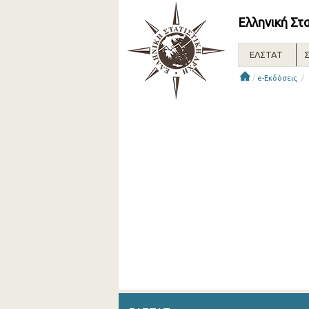
Ελληνική Στ
ΕΛΣΤΑΤ
Σ
/
/
e-Εκδόσεις