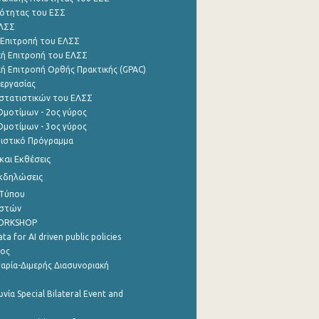
ότητας του ΕΣΣ
ΕΛΣΣ
 Επιτροπή του ΕΛΣΣ
ή Επιτροπή του ΕΛΣΣ
ή Επιτροπή Ορθής Πρακτικής (GPAC)
εργασίας
στατιστικών του ΕΛΣΣ
μοτίμων - 2ος γύρος
μοτίμων - 3ος γύρος
τιστικό Πρόγραμμα
αι Εκθέσεις
Εκδηλώσεις
 Τύπου
ηστών
WORKSHOP
a for AI driven public policies
ρος
αρία-Διμερής Διασυνοριακή
νία Special Bilateral Event and