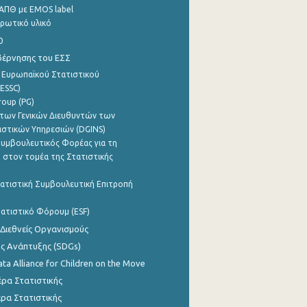
ΑΠΘ με EMOS label
ρωτικό υλικό
0
βέρνησης του ΕΣΣ
 Ευρωπαϊκού Στατιστικού
ESSC)
roup (PG)
των Γενικών Διευθυντών των
ιστικών Υπηρεσιών (DGINS)
υμβουλευτικός Φορέας για τη
 στον τομέα της Στατιστικής
ατιστική Συμβουλευτική Επιτροπή
ατιστικό Φόρουμ (ESF)
 Διεθνείς Οργανισμούς
ης Ανάπτυξης (SDGs)
ata Alliance for Children on the Move
ρα Στατιστικής
ρα Στατιστικής