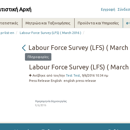
ατιστική Αρχή
Εγγραφή
Σύνδεσ
τατιστικές
Μητρώα και Ταξινομήσεις
Προϊόντα και Υπηρεσίες
e
/
/
pr-list-en
Labour Force Survey (LFS) ( March 2016 )
Labour Force Survey (LFS) ( March 
Πληροφορίες
Labour Force Survey (LFS) ( March
Ανέβηκε από τον/την
Test Test
, 9/6/2016 10:34 πμ
Press Release English:
english press release
Ημερομηνία δημιουργίας
9/6/2016