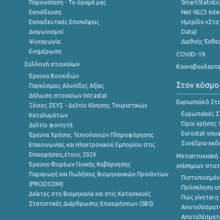
Παρουσίαση - Το όραμά μας
SmartStatisti
Εκπαίδευση
Net-SILC3 Int
Εκπαιδευτικές Επισκέψεις
Ημερίδα «Στατ
Διαγωνισμοί
Data)
Ψυχαγωγία
Διεθνής Έκθε
Ενημέρωση
COVID-19
Συλλογή στοιχείων
Κοινοβουλευτι
Έρευνα Βοοειδών
Στον κόσμο
Παγκόσμιες Αλυσίδες Αξίας
Δήλωση στοιχείων Intrastat
Ευρωπαϊκό Στα
Ξένιος ΖΕΥΣ - Δελτίο Κίνησης Τουριστικών
Ευρωπαϊκές Στ
Καταλυμάτων
Όροι χρήσης 
Δελτίο φοιτητή
Eurostat visua
Έρευνα Χρήσης Τεχνολογιών Πληροφόρησης
Συνέδρια-εκδ
Επικοινωνίας και Ηλεκτρονικού Εμπορίου στις
Επιχειρήσεις,έτους 2026
Μεταπτυχιακή 
Έρευνα Φορέων Γενικής Κυβέρνησης
επίσημων στατ
Παραγωγή και Πωλήσεις Βιομηχανικών Προϊόντων
Πιστοποιημέν
(PRODCOM)
Πρόσκληση υ
Δείκτες στη Βιομηχανία και στις Κατασκευές
Πώς γίνεται 
Στατιστικές Διάρθρωσης Επιχειρήσεων (SBS)
Αποτελέσματ
Αποτελέσματ