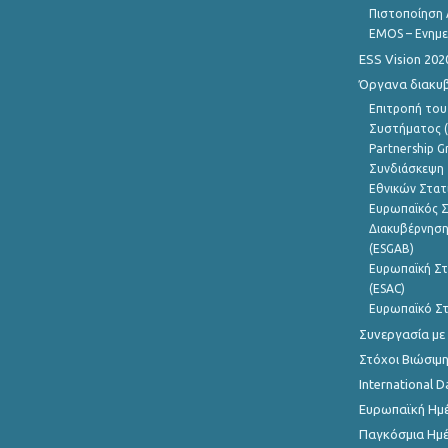
Πιστοποίηση 
EMOS – Ενημε
ESS Vision 202
Όργανα διακυ
Επιτροπή του
Συστήματος (
Partnership G
Συνδιάσκεψη 
Εθνικών Στατ
Ευρωπαϊκός Σ
Διακυβέρνηση
(ESGAB)
Ευρωπαϊκή Στ
(ESAC)
Ευρωπαϊκό Στ
Συνεργασία με
Στόχοι Βιώσιμ
International D
Ευρωπαϊκή Ημέ
Παγκόσμια Ημέ