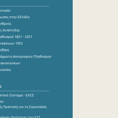
κονομία
ίωσης στην Ελλάδα
ριθμούς
ης Ανάπτυξης
θυσμού 1821 - 2021
οσφύγων 1923
οθήκη
γράμματα Απογραφών Πληθυσμού
νακοινώσεων
ινώσεις
α
ιστικό Σύστημα - ΕΛΣΣ
σιο
ς Πρακτικής για τις Ευρωπαϊκές
φάλισης Ποιότητας του ΕΣΣ