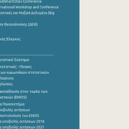
cs4SmartCities Conference
ernational Workshop and Conference
ιστικές και Μαζικά Δεδομένα (Big
ση Θεσσαλονίκης (ΔΕΘ)
κός Έλεγχος
τιστικό Σύστημα
ατιστικές - Πίνακες
των ευρωπαΪκών στατιστικών
lisations
ηλώσεις
εκπαίδευση στον τομέα των
ιστικών (EMOS)
α Πανεπιστήμια
ποβολής αιτήσεων
η πιστοποίηση του EMOS
α υποβολής αιτήσεων 2018
α υποβολής αιτήσεων 2021