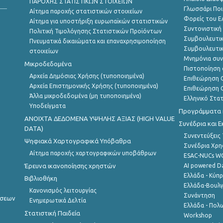
ΠΑΡΟΧΗΣ ΣΤΑΤΙΣΤΙΚΩΝ ΣΤΟΙΧΕΙΩΝ
Γλωσσάρι Ποι
Αίτημα παροχής στατιστικών στοιχείων
Φορείς του 
Αίτημα για υποστήριξη ευρωπαϊκών στατιστικών
Συντονιστική
Πολιτική Τιμολόγησης Στατιστικών Προϊόντων
Συμβουλευτικ
Πνευματικά δικαιώματα και επαναχρησιμοποίηση
Συμβουλευτικ
στοιχείων
Μνημόνια συν
Μικροδεδομένα
Πιστοποίηση 
Αρχεία Δημόσιας Χρήσης (τυποποιημένα)
Επιθεώρηση Ο
Αρχεία Επιστημονικής Χρήσης (τυποποιημένα)
Επιθεώρηση Ο
Άλλα μικροδεδομένα (μη τυποποιημένα)
Ελληνικό Στα
Υποδείγματα
Προγράμματα κ
ANOIXTA ΔΕΔΟΜΕΝΑ ΥΨΗΛΗΣ ΑΞΙΑΣ (HIGH VALUE
Συνέδρια και 
DATA)
Συνεντεύξεις
Ψηφιακά Χαρτογραφικά Υπόβαθρα
Συνέδρια Χρ
Αίτημα παροχής χαρτογραφικών υποβάθρων
ESAC-NUCs 
Έρευνα ικανοποίησης χρηστών
AI powered Dat
Ελλάδα - Κύπ
Βιβλιοθήκη
Ελλάδα-Βουλγ
Κανονισμός λειτουργίας
Συνάντηση
ήσεων
Ενημερωτικά Δελτία
Ελλάδα - Πολω
Στατιστική Παιδεία
Workshop