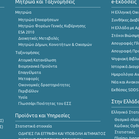
Μητρώα και Ταξινομήσεις
e-Εκδόσεις
Μητρώα
Η Ελληνική Οι
Μητρώα Επιχειρήσεων
Συνθήκες Διαβ
Μητρώο Φορέων Γενικής Κυβέρνησης
Η Ελλάδα με Α
ESA 2010
Στόχοι Βιώσιμ
Διοικητικές Μεταβολές
Απογραφές Πλη
Μητρώο Δήμων, Κοινοτήτων & Οικισμών
Απογραφή Πρ
Ταξινομήσεις
Ψηφιακή Βιβλι
Ατομική Κατανάλωση
Βιομηχανικά Προϊόντα
Ιστορικά Δια
Επαγγέλματα
Ημερολόγιο Α
Μεταφορές
Νέα και Ανακο
Οικονομικές δραστηριότητες
Εκθέσεις SDDS
Περιβάλλον
Υγεία
Στην Ελλάδ
Γλωσσάρι Ποιότητας του ΕΣΣ
Ελληνικό Στατ
Προϊόντα και Υπηρεσίες
Θεσμικό πλαί
Σ)
Στατιστικά στοιχεία
Κώδικας Ορθή
Σ)
Στατιστικές
ΟΔΗΓΙΕΣ ΓΙΑ ΕΓΓΡΑΦΗ ΚΑΙ ΥΠΟΒΟΛΗ ΑΙΤΗΜΑΤΟΣ
Πλαίσιο Διασ