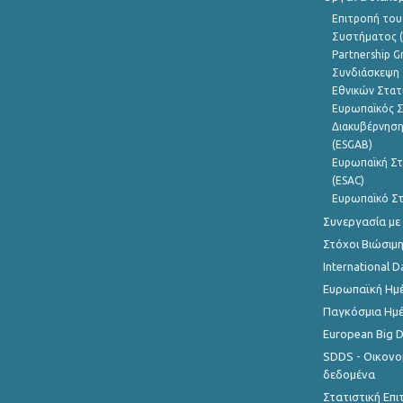
Επιτροπή του
Συστήματος (
Partnership G
Συνδιάσκεψη 
Εθνικών Στατ
Ευρωπαϊκός Σ
Διακυβέρνηση
(ESGAB)
Ευρωπαϊκή Στ
(ESAC)
Ευρωπαϊκό Στ
Συνεργασία με
Στόχοι Βιώσιμ
International D
Ευρωπαϊκή Ημέ
Παγκόσμια Ημέ
European Big 
SDDS - Οικονο
δεδομένα
Στατιστική Επ