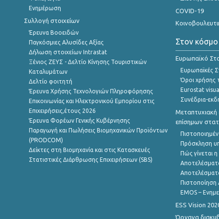
Ενημέρωση
COVID-19
Συλλογή στοιχείων
Κοινοβουλευτι
Έρευνα Βοοειδών
Στον κόσμο
Παγκόσμιες Αλυσίδες Αξίας
Δήλωση στοιχείων Intrastat
Ευρωπαϊκό Στα
Ξένιος ΖΕΥΣ - Δελτίο Κίνησης Τουριστικών
Ευρωπαϊκές Στ
Καταλυμάτων
Όροι χρήσης 
Δελτίο φοιτητή
Eurostat visua
Έρευνα Χρήσης Τεχνολογιών Πληροφόρησης
Συνέδρια-εκδ
Επικοινωνίας και Ηλεκτρονικού Εμπορίου στις
Επιχειρήσεις,έτους 2026
Μεταπτυχιακή 
Έρευνα Φορέων Γενικής Κυβέρνησης
επίσημων στατ
Παραγωγή και Πωλήσεις Βιομηχανικών Προϊόντων
Πιστοποιημέν
(PRODCOM)
Πρόσκληση υ
Δείκτες στη Βιομηχανία και στις Κατασκευές
Πώς γίνεται 
Στατιστικές Διάρθρωσης Επιχειρήσεων (SBS)
Αποτελέσματ
Αποτελέσματ
Πιστοποίηση 
EMOS – Ενημε
ESS Vision 202
Όργανα διακυ