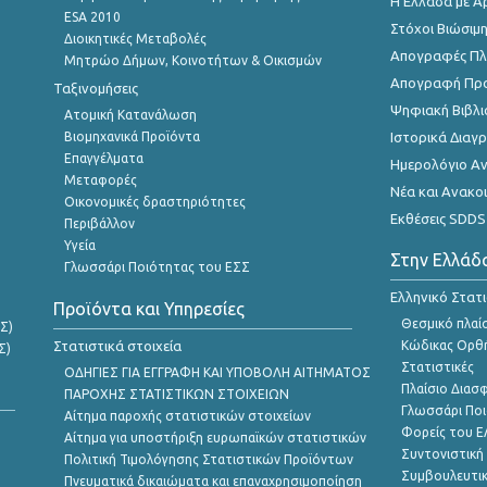
Η Ελλάδα με Α
ESA 2010
Στόχοι Βιώσιμ
Διοικητικές Μεταβολές
Απογραφές Πλη
Μητρώο Δήμων, Κοινοτήτων & Οικισμών
Απογραφή Πρ
Ταξινομήσεις
Ψηφιακή Βιβλι
Ατομική Κατανάλωση
Βιομηχανικά Προϊόντα
Ιστορικά Δια
Επαγγέλματα
Ημερολόγιο Α
Μεταφορές
Νέα και Ανακο
Οικονομικές δραστηριότητες
Εκθέσεις SDDS
Περιβάλλον
Υγεία
Στην Ελλάδ
Γλωσσάρι Ποιότητας του ΕΣΣ
Ελληνικό Στατ
Προϊόντα και Υπηρεσίες
Θεσμικό πλαί
Σ)
Στατιστικά στοιχεία
Κώδικας Ορθή
Σ)
Στατιστικές
ΟΔΗΓΙΕΣ ΓΙΑ ΕΓΓΡΑΦΗ ΚΑΙ ΥΠΟΒΟΛΗ ΑΙΤΗΜΑΤΟΣ
Πλαίσιο Διασ
ΠΑΡΟΧΗΣ ΣΤΑΤΙΣΤΙΚΩΝ ΣΤΟΙΧΕΙΩΝ
Γλωσσάρι Ποι
Αίτημα παροχής στατιστικών στοιχείων
Φορείς του 
Αίτημα για υποστήριξη ευρωπαϊκών στατιστικών
Συντονιστική
Πολιτική Τιμολόγησης Στατιστικών Προϊόντων
Συμβουλευτικ
Πνευματικά δικαιώματα και επαναχρησιμοποίηση