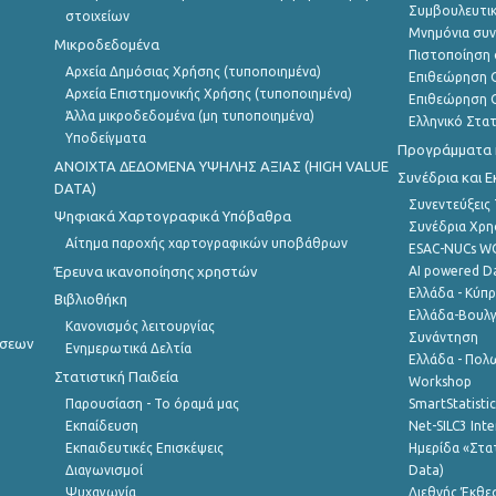
Συμβουλευτικ
στοιχείων
Μνημόνια συν
Μικροδεδομένα
Πιστοποίηση 
Αρχεία Δημόσιας Χρήσης (τυποποιημένα)
Επιθεώρηση Ο
Αρχεία Επιστημονικής Χρήσης (τυποποιημένα)
Επιθεώρηση Ο
Άλλα μικροδεδομένα (μη τυποποιημένα)
Ελληνικό Στα
Υποδείγματα
Προγράμματα κ
ANOIXTA ΔΕΔΟΜΕΝΑ ΥΨΗΛΗΣ ΑΞΙΑΣ (HIGH VALUE
Συνέδρια και 
DATA)
Συνεντεύξεις
Ψηφιακά Χαρτογραφικά Υπόβαθρα
Συνέδρια Χρ
Αίτημα παροχής χαρτογραφικών υποβάθρων
ESAC-NUCs 
Έρευνα ικανοποίησης χρηστών
AI powered Dat
Ελλάδα - Κύπ
Βιβλιοθήκη
Ελλάδα-Βουλγ
Κανονισμός λειτουργίας
Συνάντηση
ήσεων
Ενημερωτικά Δελτία
Ελλάδα - Πολω
Στατιστική Παιδεία
Workshop
Παρουσίαση - Το όραμά μας
SmartStatisti
Εκπαίδευση
Net-SILC3 Int
Εκπαιδευτικές Επισκέψεις
Ημερίδα «Στατ
Διαγωνισμοί
Data)
Ψυχαγωγία
Διεθνής Έκθε