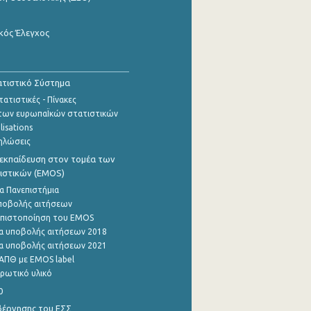
κός Έλεγχος
τιστικό Σύστημα
ατιστικές - Πίνακες
των ευρωπαΪκών στατιστικών
lisations
ηλώσεις
εκπαίδευση στον τομέα των
ιστικών (EMOS)
α Πανεπιστήμια
ποβολής αιτήσεων
η πιστοποίηση του EMOS
α υποβολής αιτήσεων 2018
α υποβολής αιτήσεων 2021
ΑΠΘ με EMOS label
ρωτικό υλικό
0
βέρνησης του ΕΣΣ