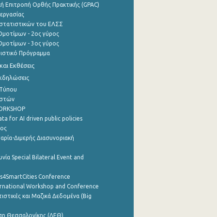
ή Επιτροπή Ορθής Πρακτικής (GPAC)
εργασίας
στατιστικών του ΕΛΣΣ
μοτίμων - 2ος γύρος
μοτίμων - 3ος γύρος
τιστικό Πρόγραμμα
αι Εκθέσεις
Εκδηλώσεις
 Τύπου
ηστών
WORKSHOP
a for AI driven public policies
ρος
αρία-Διμερής Διασυνοριακή
νία Special Bilateral Event and
cs4SmartCities Conference
ernational Workshop and Conference
ιστικές και Μαζικά Δεδομένα (Big
ση Θεσσαλονίκης (ΔΕΘ)