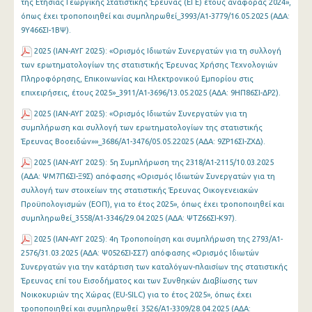
της Ετήσιας Γεωργικής Στατιστικής Έρευνας (ΕΓΕ) έτους αναφοράς 2024»,
όπως έχει τροποποιηθεί και συμπληρωθεί_3993/Α1-3779/16.05.2025 (ΑΔΑ:
9Υ466ΣΙ-1ΒΨ).
2025 (ΙΑΝ-ΑΥΓ 2025): «Ορισμός Ιδιωτών Συνεργατών για τη συλλογή
των ερωτηματολογίων της στατιστικής Έρευνας Χρήσης Τεχνολογιών
Πληροφόρησης, Επικοινωνίας και Ηλεκτρονικού Εμπορίου στις
επιχειρήσεις, έτους 2025»_3911/Α1-3696/13.05.2025 (ΑΔΑ: 9ΗΠ86ΣΙ-ΔΡ2).
2025 (ΙΑΝ-ΑΥΓ 2025): «Ορισμός Ιδιωτών Συνεργατών για τη
συμπλήρωση και συλλογή των ερωτηματολογίων της στατιστικής
Έρευνας Βοοειδών»»_3686/Α1-3476/05.05.22025 (ΑΔΑ: 9ΖΡ16ΣΙ-ΖΧΔ).
2025 (ΙΑΝ-ΑΥΓ 2025): 5η Συμπλήρωση της 2318/Α1-2115/10.03.2025
(ΑΔΑ: ΨΜ7Π6ΣΙ-Ξ9Σ) απόφασης «Ορισμός Ιδιωτών Συνεργατών για τη
συλλογή των στοιχείων της στατιστικής Έρευνας Οικογενειακών
Προϋπολογισμών (ΕΟΠ), για το έτος 2025», όπως έχει τροποποιηθεί και
συμπληρωθεί_3558/Α1-3346/29.04.2025 (ΑΔΑ: ΨΤΖ66ΣΙ-Κ97).
2025 (ΙΑΝ-ΑΥΓ 2025): 4η Τροποποίηση και συμπλήρωση της 2793/Α1-
2576/31.03.2025 (ΑΔΑ: Ψ0526ΣΙ-ΣΣ7) απόφασης «Ορισμός Ιδιωτών
Συνεργατών για την κατάρτιση των καταλόγων-πλαισίων της στατιστικής
Έρευνας επί του Εισοδήματος και των Συνθηκών Διαβίωσης των
Νοικοκυριών της Χώρας (EU-SILC) για το έτος 2025», όπως έχει
τροποποιηθεί και συμπληρωθεί_3526/Α1-3309/28.04.2025 (ΑΔΑ: