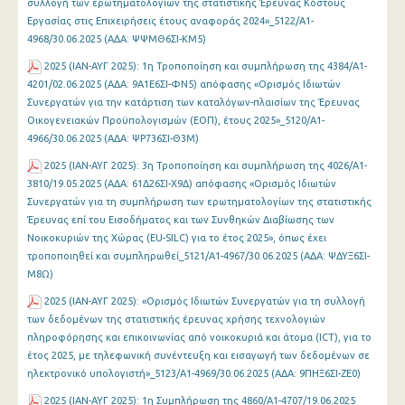
συλλογή των ερωτηματολογίων της στατιστικής Έρευνας Κόστους
Εργασίας στις Επιχειρήσεις έτους αναφοράς 2024»_5122/Α1-
4968/30.06.2025 (ΑΔΑ: ΨΨΜΘ6ΣΙ-ΚΜ5)
2025 (ΙΑΝ-ΑΥΓ 2025): 1η Τροποποίηση και συμπλήρωση της 4384/Α1-
4201/02.06.2025 (ΑΔΑ: 9Α1Ε6ΣΙ-ΦΝ5) απόφασης «Ορισμός Ιδιωτών
Συνεργατών για την κατάρτιση των καταλόγων-πλαισίων της Έρευνας
Οικογενειακών Προϋπολογισμών (ΕΟΠ), έτους 2025»_5120/Α1-
4966/30.06.2025 (ΑΔΑ: ΨΡ736ΣΙ-Θ3Μ)
2025 (ΙΑΝ-ΑΥΓ 2025): 3η Τροποποίηση και συμπλήρωση της 4026/Α1-
3810/19.05.2025 (ΑΔΑ: 61Δ26ΣΙ-Χ9Δ) απόφασης «Ορισμός Ιδιωτών
Συνεργατών για τη συμπλήρωση των ερωτηματολογίων της στατιστικής
Έρευνας επί του Εισοδήματος και των Συνθηκών Διαβίωσης των
Νοικοκυριών της Χώρας (EU-SILC) για το έτος 2025», όπως έχει
τροποποιηθεί και συμπληρωθεί_5121/Α1-4967/30.06.2025 (ΑΔΑ: ΨΔΥΞ6ΣΙ-
Μ8Ω)
2025 (ΙΑΝ-ΑΥΓ 2025): «Ορισμός Ιδιωτών Συνεργατών για τη συλλογή
των δεδομένων της στατιστικής έρευνας χρήσης τεχνολογιών
πληροφόρησης και επικοινωνίας από νοικοκυριά και άτομα (ICT), για το
έτος 2025, με τηλεφωνική συνέντευξη και εισαγωγή των δεδομένων σε
ηλεκτρονικό υπολογιστή»_5123/Α1-4969/30.06.2025 (ΑΔΑ: 9ΠΗΞ6ΣΙ-ΖΕ0)
2025 (ΙΑΝ-ΑΥΓ 2025): 1η Συμπλήρωση της 4860/Α1-4707/19.06.2025