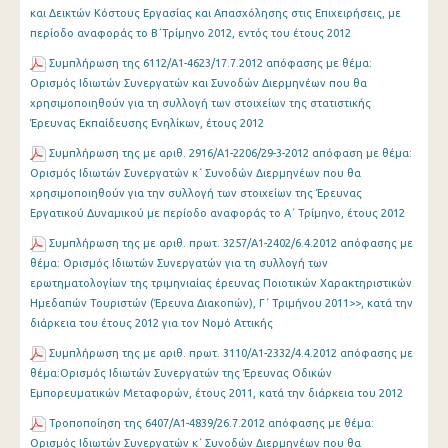
και Δεικτών Κόστους Εργασίας και Απασχόλησης στις Επιχειρήσεις, με
περίοδο αναφοράς το Β΄Τρίμηνο 2012, εντός του έτους 2012
Συμπλήρωση της 6112/A1-4623/17.7.2012 απόφασης με θέμα:
Ορισμός Ιδιωτών Συνεργατών και Συνοδών Διερμηνέων που θα
χρησιμοποιηθούν για τη συλλογή των στοιχείων της στατιστικής
Έρευνας Εκπαίδευσης Ενηλίκων, έτους 2012
Συμπλήρωση της με αριθ. 2916/Α1-2206/29-3-2012 απόφαση με θέμα:
Ορισμός Ιδιωτών Συνεργατών κ΄ Συνοδών Διερμηνέων που θα
χρησιμοποιηθούν για την συλλογή των στοιχείων της Έρευνας
Εργατικού Δυναμικού με περίοδο αναφοράς το Α΄ Τρίμηνο, έτους 2012
Συμπλήρωση της με αριθ. πρωτ. 3257/Α1-2402/6.4.2012 απόφασης με
θέμα: Oρισμός Ιδιωτών Συνεργατών για τη συλλογή των
ερωτηματολογίων της τριμηνιαίας έρευνας Ποιοτικών Χαρακτηριστικών
Ημεδαπών Τουριστών (Έρευνα Διακοπών), Γ΄ Τριμήνου 2011>>, κατά την
διάρκεια του έτους 2012 για τον Νομό Αττικής
Συμπλήρωση της με αριθ. πρωτ. 3110/Α1-2332/4.4.2012 απόφασης με
θέμα:Oρισμός Ιδιωτών Συνεργατών της Έρευνας Οδικών
Εμπορευματικών Μεταφορών, έτους 2011, κατά την διάρκεια του 2012
Τροποποίηση της 6407/Α1-4839/26.7.2012 απόφασης με θέμα:
Ορισμός Ιδιωτών Συνεργατών κ΄ Συνοδών Διερμηνέων που θα