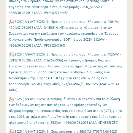
συλλογή των ερωτηματολογίων της στατιστικής Έρευνας Κόστους
Εργασίας στις Επιχειρήσεις έτους αναφοράς 2024»_5122/Α1-
4968/30.06.2025 (ΑΔΑ: ΨΨΜΘ6ΣΙ-ΚΜ5)
2025 (ΙΑΝ-ΑΥΓ 2025): 1η Τροποποίηση και συμπλήρωση της 4384/Α1-
4201/02.06.2025 (ΑΔΑ: 9Α1Ε6ΣΙ-ΦΝ5) απόφασης «Ορισμός Ιδιωτών
Συνεργατών για την κατάρτιση των καταλόγων-πλαισίων της Έρευνας
Οικογενειακών Προϋπολογισμών (ΕΟΠ), έτους 2025»_5120/Α1-
4966/30.06.2025 (ΑΔΑ: ΨΡ736ΣΙ-Θ3Μ)
2025 (ΙΑΝ-ΑΥΓ 2025): 3η Τροποποίηση και συμπλήρωση της 4026/Α1-
3810/19.05.2025 (ΑΔΑ: 61Δ26ΣΙ-Χ9Δ) απόφασης «Ορισμός Ιδιωτών
Συνεργατών για τη συμπλήρωση των ερωτηματολογίων της στατιστικής
Έρευνας επί του Εισοδήματος και των Συνθηκών Διαβίωσης των
Νοικοκυριών της Χώρας (EU-SILC) για το έτος 2025», όπως έχει
τροποποιηθεί και συμπληρωθεί_5121/Α1-4967/30.06.2025 (ΑΔΑ: ΨΔΥΞ6ΣΙ-
Μ8Ω)
2025 (ΙΑΝ-ΑΥΓ 2025): «Ορισμός Ιδιωτών Συνεργατών για τη συλλογή
των δεδομένων της στατιστικής έρευνας χρήσης τεχνολογιών
πληροφόρησης και επικοινωνίας από νοικοκυριά και άτομα (ICT), για το
έτος 2025, με τηλεφωνική συνέντευξη και εισαγωγή των δεδομένων σε
ηλεκτρονικό υπολογιστή»_5123/Α1-4969/30.06.2025 (ΑΔΑ: 9ΠΗΞ6ΣΙ-ΖΕ0)
2025 (ΙΑΝ-ΑΥΓ 2025): 1η Συμπλήρωση της 4860/Α1-4707/19.06.2025