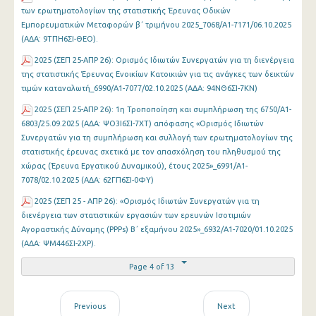
των ερωτηματολογίων της στατιστικής Έρευνας Οδικών
Εμπορευματικών Μεταφορών β΄ τριμήνου 2025_7068/A1-7171/06.10.2025
(ΑΔΑ: 9ΤΠΗ6ΣΙ-ΘΕΟ).
2025 (ΣΕΠ 25-ΑΠΡ 26): Ορισμός Ιδιωτών Συνεργατών για τη διενέργεια
της στατιστικής Έρευνας Ενοικίων Κατοικιών για τις ανάγκες των δεικτών
τιμών καταναλωτή_6990/Α1-7077/02.10.2025 (ΑΔΑ: 94ΝΘ6ΣΙ-7ΚΝ)
2025 (ΣΕΠ 25-ΑΠΡ 26): 1η Τροποποίηση και συμπλήρωση της 6750/Α1-
6803/25.09.2025 (ΑΔΑ: ΨΟ3Ι6ΣΙ-7ΧΤ) απόφασης «Ορισμός Ιδιωτών
Συνεργατών για τη συμπλήρωση και συλλογή των ερωτηματολογίων της
στατιστικής έρευνας σχετικά με τον απασχόληση του πληθυσμού της
χώρας (Έρευνα Εργατικού Δυναμικού), έτους 2025»_6991/Α1-
7078/02.10.2025 (ΑΔΑ: 62ΓΠ6ΣΙ-0ΦΥ)
2025 (ΣΕΠ 25 - ΑΠΡ 26): «Ορισμός Ιδιωτών Συνεργατών για τη
διενέργεια των στατιστικών εργασιών των ερευνών Ισοτιμιών
Αγοραστικής Δύναμης (PPPs) Β΄ εξαμήνου 2025»_6932/A1-7020/01.10.2025
(ΑΔΑ: ΨΜ446ΣΙ-2ΧΡ).
Page 4 of 13
Previous
Next