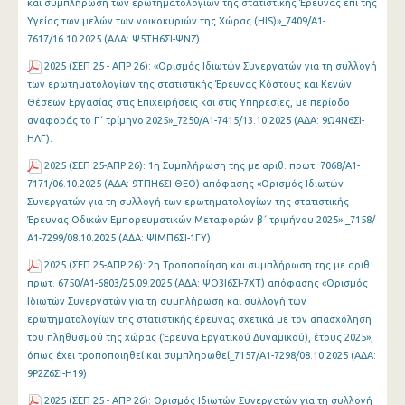
και συμπλήρωση των ερωτηματολογίων της στατιστικής Έρευνας επί της
Υγείας των μελών των νοικοκυριών της Χώρας (HIS)»_7409/Α1-
7617/16.10.2025 (ΑΔΑ: Ψ5ΤΗ6ΣΙ-ΨΝΖ)
2025 (ΣΕΠ 25 - ΑΠΡ 26): «Ορισμός Ιδιωτών Συνεργατών για τη συλλογή
των ερωτηματολογίων της στατιστικής Έρευνας Κόστους και Κενών
Θέσεων Εργασίας στις Επιχειρήσεις και στις Υπηρεσίες, με περίοδο
αναφοράς το Γ΄ τρίμηνο 2025»_7250/A1-7415/13.10.2025 (ΑΔΑ: 9Ω4Ν6ΣΙ-
ΗΛΓ).
2025 (ΣΕΠ 25-ΑΠΡ 26): 1η Συμπλήρωση της με αριθ. πρωτ. 7068/Α1-
7171/06.10.2025 (ΑΔΑ: 9ΤΠΗ6ΣΙ-ΘΕΟ) απόφασης «Ορισμός Ιδιωτών
Συνεργατών για τη συλλογή των ερωτηματολογίων της στατιστικής
Έρευνας Οδικών Εμπορευματικών Μεταφορών β΄ τριμήνου 2025» _7158/
Α1-7299/08.10.2025 (ΑΔΑ: ΨΙΜΠ6ΣΙ-1ΓΥ)
2025 (ΣΕΠ 25-ΑΠΡ 26): 2η Τροποποίηση και συμπλήρωση της με αριθ.
πρωτ. 6750/Α1-6803/25.09.2025 (ΑΔΑ: ΨΟ3Ι6ΣΙ-7ΧΤ) απόφασης «Ορισμός
Ιδιωτών Συνεργατών για τη συμπλήρωση και συλλογή των
ερωτηματολογίων της στατιστικής έρευνας σχετικά με τον απασχόληση
του πληθυσμού της χώρας (Έρευνα Εργατικού Δυναμικού), έτους 2025»,
όπως έχει τροποποιηθεί και συμπληρωθεί_7157/Α1-7298/08.10.2025 (ΑΔΑ:
9Ρ2Ζ6ΣΙ-Η19)
2025 (ΣΕΠ 25 - ΑΠΡ 26): Ορισμός Ιδιωτών Συνεργατών για τη συλλογή