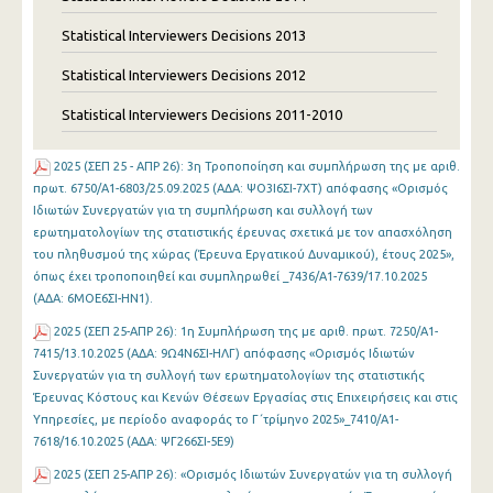
Statistical Interviewers Decisions 2013
Statistical Interviewers Decisions 2012
Statistical Interviewers Decisions 2011-2010
2025 (ΣΕΠ 25 - ΑΠΡ 26): 3η Τροποποίηση και συμπλήρωση της με αριθ.
πρωτ. 6750/Α1-6803/25.09.2025 (ΑΔΑ: ΨΟ3Ι6ΣΙ-7ΧΤ) απόφασης «Ορισμός
Ιδιωτών Συνεργατών για τη συμπλήρωση και συλλογή των
ερωτηματολογίων της στατιστικής έρευνας σχετικά με τον απασχόληση
του πληθυσμού της χώρας (Έρευνα Εργατικού Δυναμικού), έτους 2025»,
όπως έχει τροποποιηθεί και συμπληρωθεί _7436/A1-7639/17.10.2025
(ΑΔΑ: 6ΜΟΕ6ΣΙ-ΗΝ1).
2025 (ΣΕΠ 25-ΑΠΡ 26): 1η Συμπλήρωση της με αριθ. πρωτ. 7250/Α1-
7415/13.10.2025 (ΑΔΑ: 9Ω4Ν6ΣΙ-ΗΛΓ) απόφασης «Ορισμός Ιδιωτών
Συνεργατών για τη συλλογή των ερωτηματολογίων της στατιστικής
Έρευνας Κόστους και Κενών Θέσεων Εργασίας στις Επιχειρήσεις και στις
Υπηρεσίες, με περίοδο αναφοράς το Γ΄τρίμηνο 2025»_7410/Α1-
7618/16.10.2025 (ΑΔΑ: ΨΓ266ΣΙ-5Ε9)
2025 (ΣΕΠ 25-ΑΠΡ 26): «Ορισμός Ιδιωτών Συνεργατών για τη συλλογή