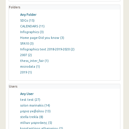
Folders
Any Folder
SDGs
(15)
CALENDARS
(11)
Infographics
(3)
Home page-Did you know
(3)
SFA10
(3)
Infographics text 2018-2019-2020
(2)
2007
(2)
thess_inter_fair
(1)
microdata
(1)
2019
(1)
Users
Any User
test test
(27)
solon marinakis
(14)
μαρια γκιβαλου
(13)
stella trekla
(8)
σόλων μαρινάκης
(5)
konstantinos athanasiou
(2)