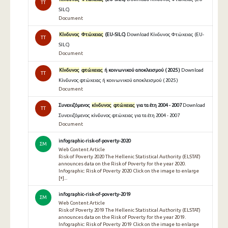
TT
SILC)
Document
Κίνδυνος
Φτώχειας
(EU-SILC)
Download Κίνδυνος Φτώχειας (EU-
TT
SILC)
Document
Κίνδυνος
φτώχειας
ή κοινωνικού αποκλεισμού ( 2025 )
Download
TT
Κίνδυνος φτώχειας ή κοινωνικού αποκλεισμού ( 2025 )
Document
Συνεχιζόμενος
κίνδυνος
φτώχειας
για τα έτη 2004 - 2007
Download
TT
Συνεχιζόμενος κίνδυνος φτώχειας για τα έτη 2004 - 2007
Document
infographic-risk-of-poverty-2020
ΣΜ
Web Content Article
Risk of Poverty 2020 The Hellenic Statistical Authority (ELSTAT)
announces data on the Risk of Poverty for the year 2020.
Infographic: Risk of Poverty 2020 Click on the image to enlarge
[+]...
infographic-risk-of-poverty-2019
ΣΜ
Web Content Article
Risk of Poverty 2019 The Hellenic Statistical Authority (ELSTAT)
announces data on the Risk of Poverty for the year 2019.
Infographic: Risk of Poverty 2019 Click on the image to enlarge