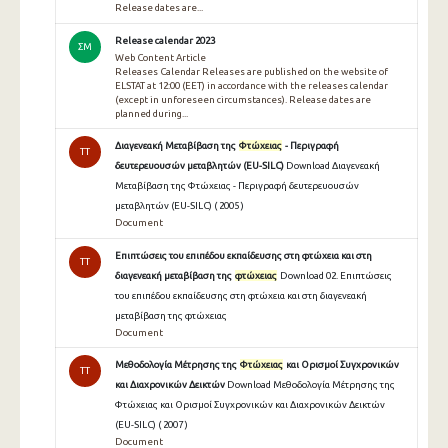
Release dates are...
Release calendar 2023
ΣΜ
Web Content Article
Releases Calendar Releases are published on the website of
ELSTAT at 12:00 (EET) in accordance with the releases calendar
(except in unforeseen circumstances). Release dates are
planned during...
Διαγενεακή Μεταβίβαση της
Φτώχειας
- Περιγραφή
TT
δευτερευουσών μεταβλητών (EU-SILC)
Download Διαγενεακή
Μεταβίβαση της Φτώχειας - Περιγραφή δευτερευουσών
μεταβλητών (EU-SILC) ( 2005 )
Document
Επιπτώσεις του επιπέδου εκπαίδευσης στη φτώχεια και στη
TT
διαγενεακή μεταβίβαση της
φτώχειας
Download 02. Επιπτώσεις
του επιπέδου εκπαίδευσης στη φτώχεια και στη διαγενεακή
μεταβίβαση της φτώχειας
Document
Μεθοδολογία Μέτρησης της
Φτώχειας
και Ορισμοί Συγχρονικών
TT
και Διαχρονικών Δεικτών
Download Μεθοδολογία Μέτρησης της
Φτώχειας και Ορισμοί Συγχρονικών και Διαχρονικών Δεικτών
(EU-SILC) ( 2007 )
Document