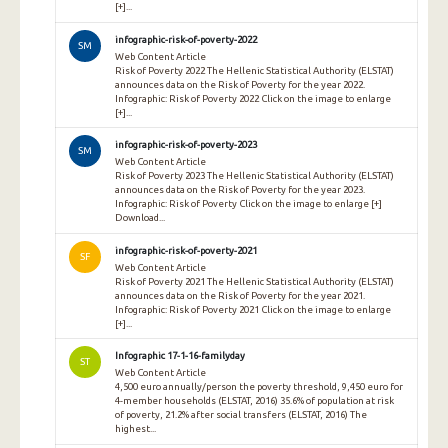
[+]...
infographic-risk-of-poverty-2022
SM
Web Content Article
Risk of Poverty 2022 The Hellenic Statistical Authority (ELSTAT)
announces data on the Risk of Poverty for the year 2022.
Infographic: Risk of Poverty 2022 Click on the image to enlarge
[+]...
infographic-risk-of-poverty-2023
SM
Web Content Article
Risk of Poverty 2023 The Hellenic Statistical Authority (ELSTAT)
announces data on the Risk of Poverty for the year 2023.
Infographic: Risk of Poverty Click on the image to enlarge [+]
Download...
infographic-risk-of-poverty-2021
SF
Web Content Article
Risk of Poverty 2021 The Hellenic Statistical Authority (ELSTAT)
announces data on the Risk of Poverty for the year 2021.
Infographic: Risk of Poverty 2021 Click on the image to enlarge
[+]...
Infographic 17-1-16-familyday
ST
Web Content Article
4,500 euro annually/person the poverty threshold, 9,450 euro for
4-member households (ELSTAT, 2016) 35.6% of population at risk
of poverty, 21.2% after social transfers (ELSTAT, 2016) The
highest...