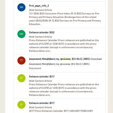
first_page_info_2
SM
Web Content Article
13.1.2026 2025 Consumer Price Index 24.12.2025 Surveys on Pre-
Primary and Primary Education (Kindergartens of the school
year) (2023/2024) 24.12.2025 Surveys on Pre-Primary and Primary
Education...
Release calendar 2022
ΣΜ
Web Content Article
Press Releases Calendar Press releases are published on the
website of ELSTAT at 12:00 (EET) in accordance with the press
releases calendar (except in unforeseen circumstances).
Release dates are...
Διαγενεακή Μεταβίβαση της
φτώχειας
(EU-SILC) ( 2005 )
Download
TT
Διαγενεακή Μεταβίβαση της φτώχειας (EU-SILC) ( 2005 )
Document
Release calendar 2017
ST
Web Content Article
Press Releases Calendar Press releases are published on the
website of ELSTAT at 12:00 (EET) in accordance with the press
releases calendar (except in unforeseen circumstances).
Release dates are...
Release calendar 2017
ST
Web Content Article
2017 Press Releases Calendar 2017 JANUARY FEBRUARY