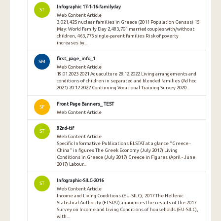
Infographic 17-1-16-familyday
ST
Web Content Article
3,021,425 nuclear families in Greece (2011 Population Census) 15
May: World Family Day 2,483,701 married couples with/without
children, 463,775 single-parent families Risk of poverty
increases by...
first_page_info_1
SM
Web Content Article
19.01.2023 2021 Aquaculture 28.12.2022 Living arrangements and
conditions of children in separated and blended families (Ad hoc
2021) 20.12.2022 Continuing Vocational Training Survey 2020...
Front Page Banners_ TEST
SF
Web Content Article
82nd-tif
ST
Web Content Article
Specific Informative Publications ELSTAT at a glance "Greece -
China" in figures The Greek Economy (July 2017) Living
Conditions in Greece (July 2017) Greece in Figures (April - June
2017) Labour...
Infographic-SILC-2016
ST
Web Content Article
Income and Living Conditions (EU-SILC), 2017 The Hellenic
Statistical Authority (ELSTAT) announces the results of the 2017
Survey on Income and Living Conditions of households (EU-SILC),
with...