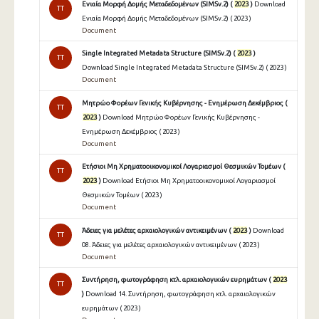
Ενιαία Μορφή Δομής Μεταδεδομένων (SIMSv.2) (
2023
)
Download
TT
Ενιαία Μορφή Δομής Μεταδεδομένων (SIMSv.2) ( 2023 )
Document
Single Integrated Metadata Structure (SIMSv.2) (
2023
)
TT
Download Single Integrated Metadata Structure (SIMSv.2) ( 2023 )
Document
Μητρώο Φορέων Γενικής Κυβέρνησης - Ενημέρωση Δεκέμβριος (
TT
2023
)
Download Μητρώο Φορέων Γενικής Κυβέρνησης -
Ενημέρωση Δεκέμβριος ( 2023 )
Document
Ετήσιοι Μη Χρηματοοικονομικοί Λογαριασμοί Θεσμικών Τομέων (
TT
2023
)
Download Ετήσιοι Μη Χρηματοοικονομικοί Λογαριασμοί
Θεσμικών Τομέων ( 2023 )
Document
Άδειες για μελέτες αρχαιολογικών αντικειμένων (
2023
)
Download
TT
08. Άδειες για μελέτες αρχαιολογικών αντικειμένων ( 2023 )
Document
Συντήρηση, φωτογράφηση κτλ. αρχαιολογικών ευρημάτων (
2023
TT
)
Download 14. Συντήρηση, φωτογράφηση κτλ. αρχαιολογικών
ευρημάτων ( 2023 )