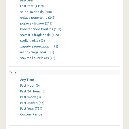
Any User
test test
(4119)
solon marinakis
(588)
σόλων μαρινάκης
(242)
μαρια γκιβαλου
(213)
konstantinos koutros
(193)
stamatia fragkiadaki
(109)
stella trekla
(93)
χαριτίνη τσιαλαμάνη
(75)
mandy fragkiadaki
(25)
stavros kourelakos
(18)
Time
Any Time
Past Hour
(0)
Past 24 Hours
(0)
Past Week
(3)
Past Month
(37)
Past Year
(724)
Custom Range…