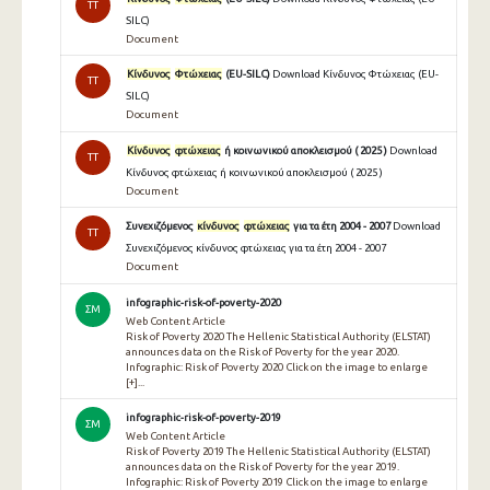
TT
SILC)
Document
Κίνδυνος
Φτώχειας
(EU-SILC)
Download Κίνδυνος Φτώχειας (EU-
TT
SILC)
Document
Κίνδυνος
φτώχειας
ή κοινωνικού αποκλεισμού ( 2025 )
Download
TT
Κίνδυνος φτώχειας ή κοινωνικού αποκλεισμού ( 2025 )
Document
Συνεχιζόμενος
κίνδυνος
φτώχειας
για τα έτη 2004 - 2007
Download
TT
Συνεχιζόμενος κίνδυνος φτώχειας για τα έτη 2004 - 2007
Document
infographic-risk-of-poverty-2020
ΣΜ
Web Content Article
Risk of Poverty 2020 The Hellenic Statistical Authority (ELSTAT)
announces data on the Risk of Poverty for the year 2020.
Infographic: Risk of Poverty 2020 Click on the image to enlarge
[+]...
infographic-risk-of-poverty-2019
ΣΜ
Web Content Article
Risk of Poverty 2019 The Hellenic Statistical Authority (ELSTAT)
announces data on the Risk of Poverty for the year 2019.
Infographic: Risk of Poverty 2019 Click on the image to enlarge