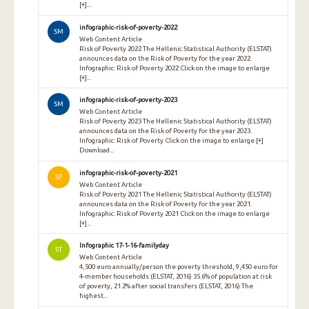
[+]...
infographic-risk-of-poverty-2022
SM
Web Content Article
Risk of Poverty 2022 The Hellenic Statistical Authority (ELSTAT)
announces data on the Risk of Poverty for the year 2022.
Infographic: Risk of Poverty 2022 Click on the image to enlarge
[+]...
infographic-risk-of-poverty-2023
SM
Web Content Article
Risk of Poverty 2023 The Hellenic Statistical Authority (ELSTAT)
announces data on the Risk of Poverty for the year 2023.
Infographic: Risk of Poverty Click on the image to enlarge [+]
Download...
infographic-risk-of-poverty-2021
SF
Web Content Article
Risk of Poverty 2021 The Hellenic Statistical Authority (ELSTAT)
announces data on the Risk of Poverty for the year 2021.
Infographic: Risk of Poverty 2021 Click on the image to enlarge
[+]...
Infographic 17-1-16-familyday
ST
Web Content Article
4,500 euro annually/person the poverty threshold, 9,450 euro for
4-member households (ELSTAT, 2016) 35.6% of population at risk
of poverty, 21.2% after social transfers (ELSTAT, 2016) The
highest...