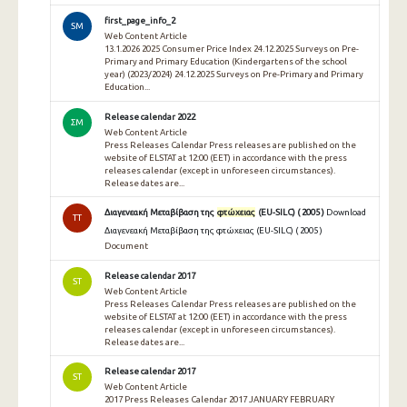
first_page_info_2
SM
Web Content Article
13.1.2026 2025 Consumer Price Index 24.12.2025 Surveys on Pre-
Primary and Primary Education (Kindergartens of the school
year) (2023/2024) 24.12.2025 Surveys on Pre-Primary and Primary
Education...
Release calendar 2022
ΣΜ
Web Content Article
Press Releases Calendar Press releases are published on the
website of ELSTAT at 12:00 (EET) in accordance with the press
releases calendar (except in unforeseen circumstances).
Release dates are...
Διαγενεακή Μεταβίβαση της
φτώχειας
(EU-SILC) ( 2005 )
Download
TT
Διαγενεακή Μεταβίβαση της φτώχειας (EU-SILC) ( 2005 )
Document
Release calendar 2017
ST
Web Content Article
Press Releases Calendar Press releases are published on the
website of ELSTAT at 12:00 (EET) in accordance with the press
releases calendar (except in unforeseen circumstances).
Release dates are...
Release calendar 2017
ST
Web Content Article
2017 Press Releases Calendar 2017 JANUARY FEBRUARY