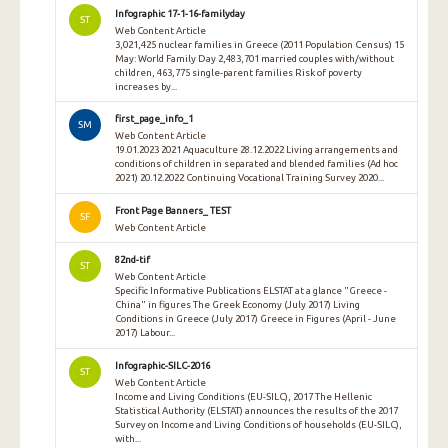
Infographic 17-1-16-familyday
ST
Web Content Article
3,021,425 nuclear families in Greece (2011 Population Census) 15
May: World Family Day 2,483,701 married couples with/without
children, 463,775 single-parent families Risk of poverty
increases by...
first_page_info_1
SM
Web Content Article
19.01.2023 2021 Aquaculture 28.12.2022 Living arrangements and
conditions of children in separated and blended families (Ad hoc
2021) 20.12.2022 Continuing Vocational Training Survey 2020...
Front Page Banners_ TEST
SF
Web Content Article
82nd-tif
ST
Web Content Article
Specific Informative Publications ELSTAT at a glance "Greece -
China" in figures The Greek Economy (July 2017) Living
Conditions in Greece (July 2017) Greece in Figures (April - June
2017) Labour...
Infographic-SILC-2016
ST
Web Content Article
Income and Living Conditions (EU-SILC), 2017 The Hellenic
Statistical Authority (ELSTAT) announces the results of the 2017
Survey on Income and Living Conditions of households (EU-SILC),
with...