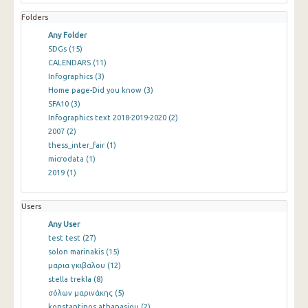
Folders
Any Folder
SDGs
(15)
CALENDARS
(11)
Infographics
(3)
Home page-Did you know
(3)
SFA10
(3)
Infographics text 2018-2019-2020
(2)
2007
(2)
thess_inter_fair
(1)
microdata
(1)
2019
(1)
Users
Any User
test test
(27)
solon marinakis
(15)
μαρια γκιβαλου
(12)
stella trekla
(8)
σόλων μαρινάκης
(5)
konstantinos athanasiou
(2)