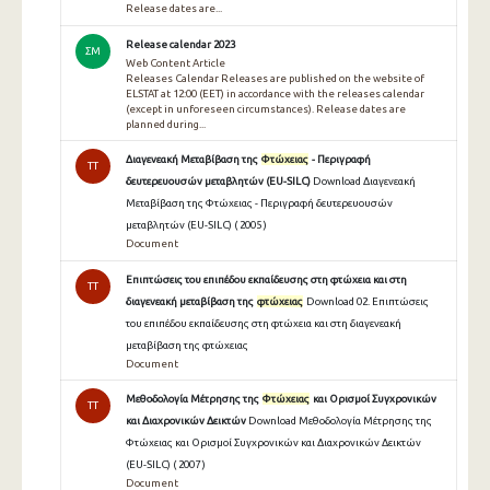
Release dates are...
Release calendar 2023
ΣΜ
Web Content Article
Releases Calendar Releases are published on the website of
ELSTAT at 12:00 (EET) in accordance with the releases calendar
(except in unforeseen circumstances). Release dates are
planned during...
Διαγενεακή Μεταβίβαση της
Φτώχειας
- Περιγραφή
TT
δευτερευουσών μεταβλητών (EU-SILC)
Download Διαγενεακή
Μεταβίβαση της Φτώχειας - Περιγραφή δευτερευουσών
μεταβλητών (EU-SILC) ( 2005 )
Document
Επιπτώσεις του επιπέδου εκπαίδευσης στη φτώχεια και στη
TT
διαγενεακή μεταβίβαση της
φτώχειας
Download 02. Επιπτώσεις
του επιπέδου εκπαίδευσης στη φτώχεια και στη διαγενεακή
μεταβίβαση της φτώχειας
Document
Μεθοδολογία Μέτρησης της
Φτώχειας
και Ορισμοί Συγχρονικών
TT
και Διαχρονικών Δεικτών
Download Μεθοδολογία Μέτρησης της
Φτώχειας και Ορισμοί Συγχρονικών και Διαχρονικών Δεικτών
(EU-SILC) ( 2007 )
Document