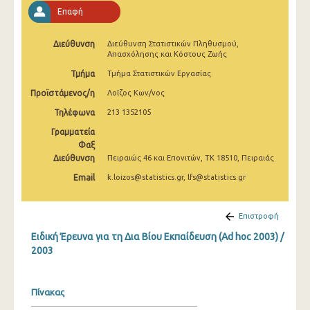
Επαφή
Διεύθυνση
Διεύθυνση Στατιστικών Πληθυσμού,
Απασχόλησης και Κόστους Ζωής
Τμήμα
Τμήμα Στατιστικών Εργασίας
Προϊστάμενος/η
Λοϊζος Κων/νος
Τηλέφωνα
213 1352105
Γραμματεία
Φαξ
Διεύθυνση
Πειραιώς 46 και Επονιτών, ΤΚ 18510, Πειραιάς
Email
k.loizos@statistics.gr, lfs@statistics.gr
Επιστροφή
Ειδική Έρευνα για τη Δια Βίου Εκπαίδευση (Ad hoc 2003) /
2003
Πίνακας