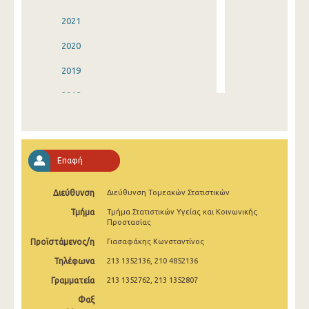
2021
2020
2019
2018
2017
2016
Επαφή
2015
Διεύθυνση
Διεύθυνση Τομεακών Στατιστικών
2014
Τμήμα
Τμήμα Στατιστικών Υγείας και Κοινωνικής
2013
Προστασίας
Προϊστάμενος/η
Γιασαφάκης Κωνσταντίνος
2012
Τηλέφωνα
213 1352136, 210 4852136
2011
Γραμματεία
213 1352762, 213 1352807
2010
Φαξ