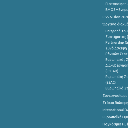
Πιστοποίηση 
EMOS – Ενημε
ESS Vision 202
Όργανα διακυ
Επιτροπή του
Συστήματος (
Partnership G
Συνδιάσκεψη 
Εθνικών Στατ
Ευρωπαϊκός Σ
Διακυβέρνηση
(ESGAB)
Ευρωπαϊκή Στ
(ESAC)
Ευρωπαϊκό Στ
Συνεργασία με
Στόχοι Βιώσιμ
International D
Ευρωπαϊκή Ημέ
Παγκόσμια Ημέ