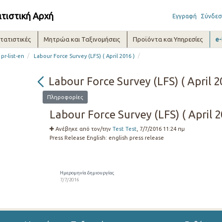
ατιστική Αρχή
Εγγραφή
Σύνδεσ
τατιστικές
Μητρώα και Ταξινομήσεις
Προϊόντα και Υπηρεσίες
e
/
/
pr-list-en
Labour Force Survey (LFS) ( April 2016 )
Labour Force Survey (LFS) ( April 2
Πληροφορίες
Labour Force Survey (LFS) ( April 2
Ανέβηκε από τον/την
Test Test
, 7/7/2016 11:24 πμ
Press Release English:
english press release
Ημερομηνία δημιουργίας
7/7/2016