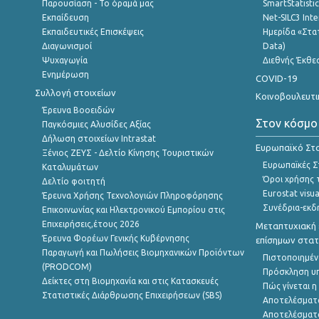
Παρουσίαση - Το όραμά μας
SmartStatisti
Εκπαίδευση
Net-SILC3 Int
Εκπαιδευτικές Επισκέψεις
Ημερίδα «Στατ
Διαγωνισμοί
Data)
Ψυχαγωγία
Διεθνής Έκθε
Ενημέρωση
COVID-19
Συλλογή στοιχείων
Κοινοβουλευτι
Έρευνα Βοοειδών
Στον κόσμο
Παγκόσμιες Αλυσίδες Αξίας
Δήλωση στοιχείων Intrastat
Ευρωπαϊκό Στα
Ξένιος ΖΕΥΣ - Δελτίο Κίνησης Τουριστικών
Ευρωπαϊκές Στ
Καταλυμάτων
Όροι χρήσης 
Δελτίο φοιτητή
Eurostat visua
Έρευνα Χρήσης Τεχνολογιών Πληροφόρησης
Συνέδρια-εκδ
Επικοινωνίας και Ηλεκτρονικού Εμπορίου στις
Επιχειρήσεις,έτους 2026
Μεταπτυχιακή 
Έρευνα Φορέων Γενικής Κυβέρνησης
επίσημων στατ
Παραγωγή και Πωλήσεις Βιομηχανικών Προϊόντων
Πιστοποιημέν
(PRODCOM)
Πρόσκληση υ
Δείκτες στη Βιομηχανία και στις Κατασκευές
Πώς γίνεται 
Στατιστικές Διάρθρωσης Επιχειρήσεων (SBS)
Αποτελέσματ
Αποτελέσματ