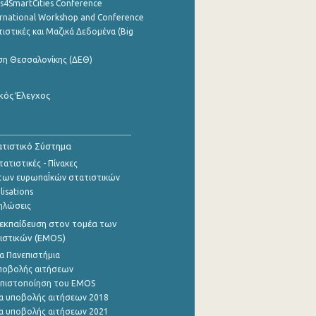
cs4SmartCities Conference
ernational Workshop and Conference
ιστικές και Μαζικά Δεδομένα (Big
ση Θεσσαλονίκης (ΔΕΘ)
κός Έλεγχος
τιστικό Σύστημα
ατιστικές - Πίνακες
των ευρωπαΪκών στατιστικών
lisations
ηλώσεις
εκπαίδευση στον τομέα των
ιστικών (EMOS)
α Πανεπιστήμια
ποβολής αιτήσεων
η πιστοποίηση του EMOS
α υποβολής αιτήσεων 2018
α υποβολής αιτήσεων 2021