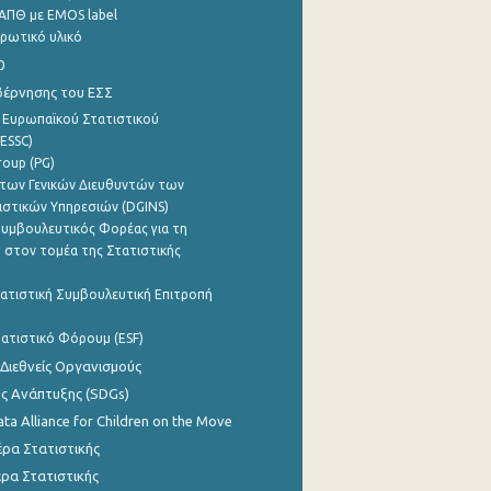
ΑΠΘ με EMOS label
ρωτικό υλικό
0
βέρνησης του ΕΣΣ
 Ευρωπαϊκού Στατιστικού
ESSC)
roup (PG)
των Γενικών Διευθυντών των
ιστικών Υπηρεσιών (DGINS)
υμβουλευτικός Φορέας για τη
 στον τομέα της Στατιστικής
ατιστική Συμβουλευτική Επιτροπή
ατιστικό Φόρουμ (ESF)
 Διεθνείς Οργανισμούς
ης Ανάπτυξης (SDGs)
ata Alliance for Children on the Move
ρα Στατιστικής
ρα Στατιστικής