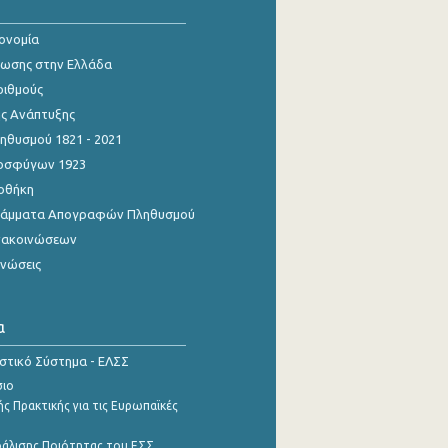
κονομία
ίωσης στην Ελλάδα
ριθμούς
ης Ανάπτυξης
θυσμού 1821 - 2021
οσφύγων 1923
οθήκη
γράμματα Απογραφών Πληθυσμού
νακοινώσεων
ινώσεις
α
ιστικό Σύστημα - ΕΛΣΣ
σιο
ς Πρακτικής για τις Ευρωπαϊκές
φάλισης Ποιότητας του ΕΣΣ