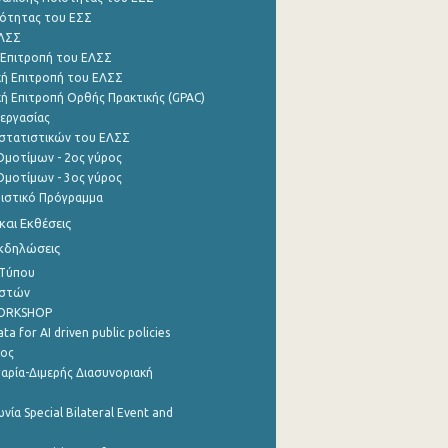
ότητας του ΕΣΣ
ΕΛΣΣ
 Επιτροπή του ΕΛΣΣ
ή Επιτροπή του ΕΛΣΣ
ή Επιτροπή Ορθής Πρακτικής (GPAC)
εργασίας
στατιστικών του ΕΛΣΣ
μοτίμων - 2ος γύρος
μοτίμων - 3ος γύρος
τιστικό Πρόγραμμα
αι Εκθέσεις
Εκδηλώσεις
 Τύπου
ηστών
WORKSHOP
a for AI driven public policies
ρος
αρία-Διμερής Διασυνοριακή
νία Special Bilateral Event and