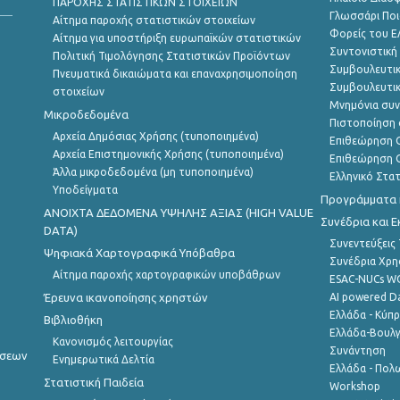
ΠΑΡΟΧΗΣ ΣΤΑΤΙΣΤΙΚΩΝ ΣΤΟΙΧΕΙΩΝ
Γλωσσάρι Ποι
Αίτημα παροχής στατιστικών στοιχείων
Φορείς του 
Αίτημα για υποστήριξη ευρωπαϊκών στατιστικών
Συντονιστική
Πολιτική Τιμολόγησης Στατιστικών Προϊόντων
Συμβουλευτικ
Πνευματικά δικαιώματα και επαναχρησιμοποίηση
Συμβουλευτικ
στοιχείων
Μνημόνια συν
Μικροδεδομένα
Πιστοποίηση 
Αρχεία Δημόσιας Χρήσης (τυποποιημένα)
Επιθεώρηση Ο
Αρχεία Επιστημονικής Χρήσης (τυποποιημένα)
Επιθεώρηση Ο
Άλλα μικροδεδομένα (μη τυποποιημένα)
Ελληνικό Στα
Υποδείγματα
Προγράμματα κ
ANOIXTA ΔΕΔΟΜΕΝΑ ΥΨΗΛΗΣ ΑΞΙΑΣ (HIGH VALUE
Συνέδρια και 
DATA)
Συνεντεύξεις
Ψηφιακά Χαρτογραφικά Υπόβαθρα
Συνέδρια Χρ
Αίτημα παροχής χαρτογραφικών υποβάθρων
ESAC-NUCs 
Έρευνα ικανοποίησης χρηστών
AI powered Dat
Ελλάδα - Κύπ
Βιβλιοθήκη
Ελλάδα-Βουλγ
Κανονισμός λειτουργίας
Συνάντηση
ήσεων
Ενημερωτικά Δελτία
Ελλάδα - Πολω
Στατιστική Παιδεία
Workshop