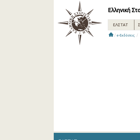
Ελληνική Στ
ΕΛΣΤΑΤ
Σ
/
/
e-Εκδόσεις