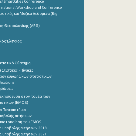
cs4SmartCities Conference
ernational Workshop and Conference
ιστικές και Μαζικά Δεδομένα (Big
ση Θεσσαλονίκης (ΔΕΘ)
κός Έλεγχος
τιστικό Σύστημα
ατιστικές - Πίνακες
των ευρωπαΪκών στατιστικών
lisations
ηλώσεις
εκπαίδευση στον τομέα των
ιστικών (EMOS)
α Πανεπιστήμια
ποβολής αιτήσεων
η πιστοποίηση του EMOS
α υποβολής αιτήσεων 2018
α υποβολής αιτήσεων 2021