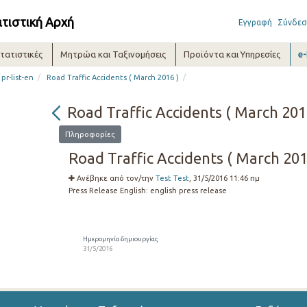
ατιστική Αρχή
Εγγραφή
Σύνδεσ
τατιστικές
Μητρώα και Ταξινομήσεις
Προϊόντα και Υπηρεσίες
e
/
/
pr-list-en
Road Traffic Accidents ( March 2016 )
Road Traffic Accidents ( March 201
Πληροφορίες
Road Traffic Accidents ( March 201
Ανέβηκε από τον/την
Test Test
, 31/5/2016 11:46 πμ
Press Release English:
english press release
Ημερομηνία δημιουργίας
31/5/2016