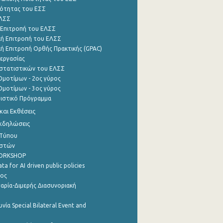
ότητας του ΕΣΣ
ΕΛΣΣ
 Επιτροπή του ΕΛΣΣ
ή Επιτροπή του ΕΛΣΣ
ή Επιτροπή Ορθής Πρακτικής (GPAC)
εργασίας
στατιστικών του ΕΛΣΣ
μοτίμων - 2ος γύρος
μοτίμων - 3ος γύρος
τιστικό Πρόγραμμα
αι Εκθέσεις
Εκδηλώσεις
 Τύπου
ηστών
WORKSHOP
a for AI driven public policies
ρος
αρία-Διμερής Διασυνοριακή
νία Special Bilateral Event and