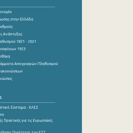
κονομία
ίωσης στην Ελλάδα
ριθμούς
ης Ανάπτυξης
θυσμού 1821 - 2021
οσφύγων 1923
οθήκη
γράμματα Απογραφών Πληθυσμού
νακοινώσεων
ινώσεις
α
ιστικό Σύστημα - ΕΛΣΣ
σιο
ς Πρακτικής για τις Ευρωπαϊκές
φάλισης Ποιότητας του ΕΣΣ