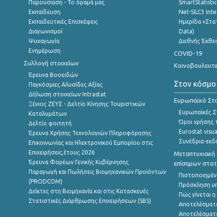
Παρουσίαση - Το όραμά μας
SmartStatisti
Εκπαίδευση
Net-SILC3 Int
Εκπαιδευτικές Επισκέψεις
Ημερίδα «Στατ
Διαγωνισμοί
Data)
Ψυχαγωγία
Διεθνής Έκθε
Ενημέρωση
COVID-19
Συλλογή στοιχείων
Κοινοβουλευτι
Έρευνα Βοοειδών
Στον κόσμο
Παγκόσμιες Αλυσίδες Αξίας
Δήλωση στοιχείων Intrastat
Ευρωπαϊκό Στα
Ξένιος ΖΕΥΣ - Δελτίο Κίνησης Τουριστικών
Ευρωπαϊκές Στ
Καταλυμάτων
Όροι χρήσης 
Δελτίο φοιτητή
Eurostat visua
Έρευνα Χρήσης Τεχνολογιών Πληροφόρησης
Συνέδρια-εκδ
Επικοινωνίας και Ηλεκτρονικού Εμπορίου στις
Επιχειρήσεις,έτους 2026
Μεταπτυχιακή 
Έρευνα Φορέων Γενικής Κυβέρνησης
επίσημων στατ
Παραγωγή και Πωλήσεις Βιομηχανικών Προϊόντων
Πιστοποιημέν
(PRODCOM)
Πρόσκληση υ
Δείκτες στη Βιομηχανία και στις Κατασκευές
Πώς γίνεται 
Στατιστικές Διάρθρωσης Επιχειρήσεων (SBS)
Αποτελέσματ
Αποτελέσματ