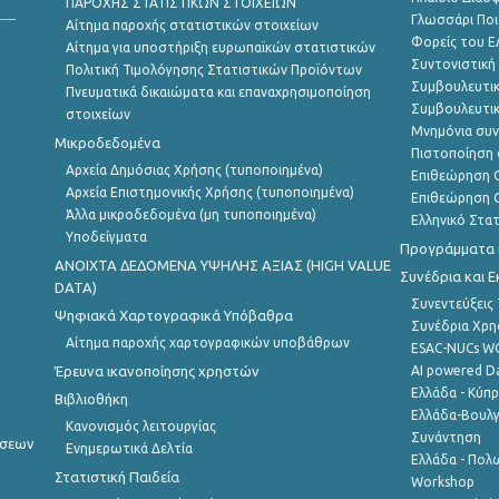
ΠΑΡΟΧΗΣ ΣΤΑΤΙΣΤΙΚΩΝ ΣΤΟΙΧΕΙΩΝ
Γλωσσάρι Ποι
Αίτημα παροχής στατιστικών στοιχείων
Φορείς του 
Αίτημα για υποστήριξη ευρωπαϊκών στατιστικών
Συντονιστική
Πολιτική Τιμολόγησης Στατιστικών Προϊόντων
Συμβουλευτικ
Πνευματικά δικαιώματα και επαναχρησιμοποίηση
Συμβουλευτικ
στοιχείων
Μνημόνια συν
Μικροδεδομένα
Πιστοποίηση 
Αρχεία Δημόσιας Χρήσης (τυποποιημένα)
Επιθεώρηση Ο
Αρχεία Επιστημονικής Χρήσης (τυποποιημένα)
Επιθεώρηση Ο
Άλλα μικροδεδομένα (μη τυποποιημένα)
Ελληνικό Στα
Υποδείγματα
Προγράμματα κ
ANOIXTA ΔΕΔΟΜΕΝΑ ΥΨΗΛΗΣ ΑΞΙΑΣ (HIGH VALUE
Συνέδρια και 
DATA)
Συνεντεύξεις
Ψηφιακά Χαρτογραφικά Υπόβαθρα
Συνέδρια Χρ
Αίτημα παροχής χαρτογραφικών υποβάθρων
ESAC-NUCs 
Έρευνα ικανοποίησης χρηστών
AI powered Dat
Ελλάδα - Κύπ
Βιβλιοθήκη
Ελλάδα-Βουλγ
Κανονισμός λειτουργίας
Συνάντηση
ήσεων
Ενημερωτικά Δελτία
Ελλάδα - Πολω
Στατιστική Παιδεία
Workshop