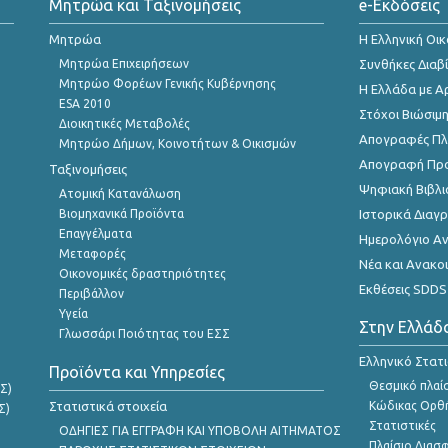
Μητρώα και Ταξινομήσεις
e-Εκδόσεις
Μητρώα
Η Ελληνική Οι
Μητρώα Επιχειρήσεων
Συνθήκες Διαβ
Μητρώο Φορέων Γενικής Κυβέρνησης
Η Ελλάδα με Α
ESA 2010
Στόχοι Βιώσιμ
Διοικητικές Μεταβολές
Απογραφές Πλη
Μητρώο Δήμων, Κοινοτήτων & Οικισμών
Απογραφή Πρ
Ταξινομήσεις
Ψηφιακή Βιβλι
Ατομική Κατανάλωση
Βιομηχανικά Προϊόντα
Ιστορικά Δια
Επαγγέλματα
Ημερολόγιο Α
Μεταφορές
Νέα και Ανακο
Οικονομικές δραστηριότητες
Εκθέσεις SDDS
Περιβάλλον
Υγεία
Στην Ελλάδ
Γλωσσάρι Ποιότητας του ΕΣΣ
Ελληνικό Στατ
Προϊόντα και Υπηρεσίες
Θεσμικό πλαί
Σ)
Στατιστικά στοιχεία
Κώδικας Ορθή
Σ)
Στατιστικές
ΟΔΗΓΙΕΣ ΓΙΑ ΕΓΓΡΑΦΗ ΚΑΙ ΥΠΟΒΟΛΗ ΑΙΤΗΜΑΤΟΣ
Πλαίσιο Διασ