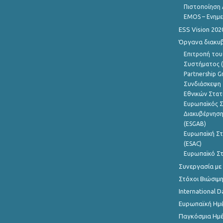
Πιστοποίηση 
EMOS – Ενημε
ESS Vision 202
Όργανα διακυ
Επιτροπή του
Συστήματος (
Partnership G
Συνδιάσκεψη 
Εθνικών Στατ
Ευρωπαϊκός Σ
Διακυβέρνηση
(ESGAB)
Ευρωπαϊκή Στ
(ESAC)
Ευρωπαϊκό Στ
Συνεργασία με
Στόχοι Βιώσιμ
International D
Ευρωπαϊκή Ημέ
Παγκόσμια Ημέ