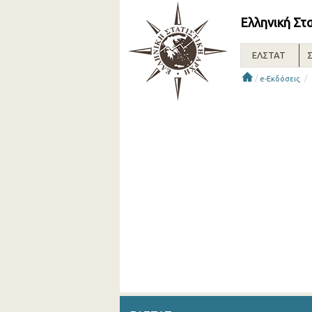
Ελληνική Στ
ΕΛΣΤΑΤ
Σ
/
/
e-Εκδόσεις