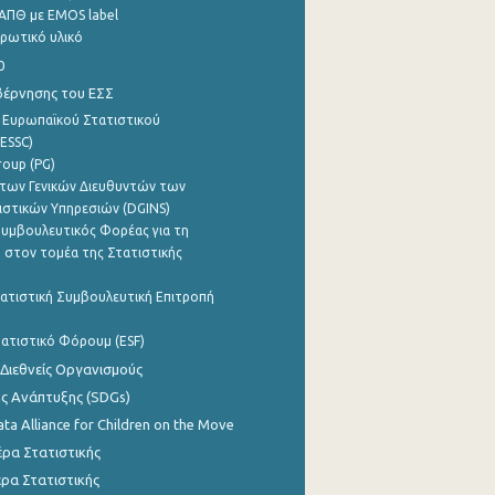
ΑΠΘ με EMOS label
ρωτικό υλικό
0
βέρνησης του ΕΣΣ
 Ευρωπαϊκού Στατιστικού
ESSC)
roup (PG)
των Γενικών Διευθυντών των
ιστικών Υπηρεσιών (DGINS)
υμβουλευτικός Φορέας για τη
 στον τομέα της Στατιστικής
ατιστική Συμβουλευτική Επιτροπή
ατιστικό Φόρουμ (ESF)
 Διεθνείς Οργανισμούς
ης Ανάπτυξης (SDGs)
ata Alliance for Children on the Move
ρα Στατιστικής
ρα Στατιστικής