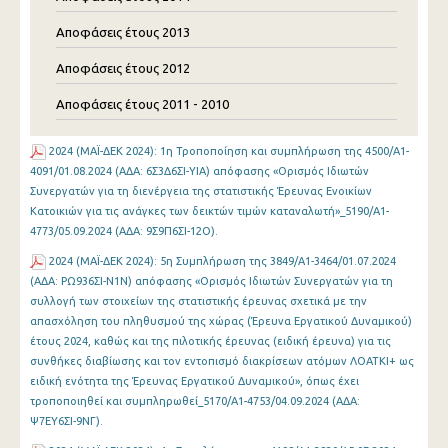
Αποφάσεις έτους 2013
Αποφάσεις έτους 2012
Αποφάσεις έτους 2011 - 2010
2024 (ΜΑΪ-ΔΕΚ 2024): 1η Τροποποίηση και συμπλήρωση της 4500/Α1-
4091/01.08.2024 (ΑΔΑ: 6Σ3Δ6ΣΙ-ΥΙΑ) απόφασης «Ορισμός Ιδιωτών
Συνεργατών για τη διενέργεια της στατιστικής Έρευνας Ενοικίων
Κατοικιών για τις ανάγκες των δεικτών τιμών καταναλωτή»_5190/Α1-
4773/05.09.2024 (ΑΔΑ: 9Σ9Π6ΣΙ-12Ο).
2024 (ΜΑΪ-ΔΕΚ 2024): 5η Συμπλήρωση της 3849/Α1-3464/01.07.2024
(ΑΔΑ: ΡΩ936ΣΙ-Ν1Ν) απόφασης «Ορισμός Ιδιωτών Συνεργατών για τη
συλλογή των στοιχείων της στατιστικής έρευνας σχετικά με την
απασχόληση του πληθυσμού της χώρας (Έρευνα Εργατικού Δυναμικού)
έτους 2024, καθώς και της πιλοτικής έρευνας (ειδική έρευνα) για τις
συνθήκες διαβίωσης και τον εντοπισμό διακρίσεων ατόμων ΛΟΑΤΚΙ+ ως
ειδική ενότητα της Έρευνας Εργατικού Δυναμικού», όπως έχει
τροποποιηθεί και συμπληρωθεί_5170/Α1-4753/04.09.2024 (ΑΔΑ:
Ψ7ΕΥ6ΣΙ-9ΝΓ).