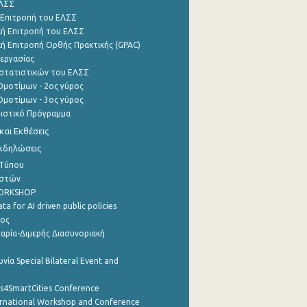
ΕΛΣΣ
 Επιτροπή του ΕΛΣΣ
ή Επιτροπή του ΕΛΣΣ
ή Επιτροπή Ορθής Πρακτικής (GPAC)
εργασίας
στατιστικών του ΕΛΣΣ
μοτίμων - 2ος γύρος
μοτίμων - 3ος γύρος
τιστικό Πρόγραμμα
αι Εκθέσεις
Εκδηλώσεις
 Τύπου
ηστών
WORKSHOP
a for AI driven public policies
ρος
αρία-Διμερής Διασυνοριακή
νία Special Bilateral Event and
cs4SmartCities Conference
ernational Workshop and Conference