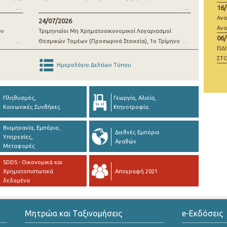
16
μί
Ανα
24/07/2026
Ανα
ων
Τριμηνιαίοι Μη Χρηματοοικονομικοί Λογαριασμοί
06
Θεσμικών Τομέων (Προσωρινά Στοιχεία), 1o Τρίμηνο
ΕΙΔ
2026
ΣΤΟ
Ημερολόγιο Δελτίων Τύπου
ΜΗ
Πληθυσμός,
Γεωργία, Αλιεία,
Κοινωνικές Συνθήκες
Κτηνοτροφία
Βιομηχανία, Εμπόριο,
Διεθνές Εμπόριο
Υπηρεσίες,
Αγαθών
Μεταφορές
SDDS - Οικονομικά και
Χρηματοπιστωτικά
Απογραφή 2021
δεδομένα
Μητρώα και Ταξινομήσεις
e-Εκδόσεις