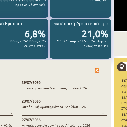
 τρίμηνο 2026/ 1ο τρίμηνο 2025
Ιούνιος 2026
προσωρινά στοιχεία
κό Εμπόριο
Οικοδομική Δραστηριότητα
6,8%
21,0%
Μάιος 2026/ Μάιος 2025
Μάι. 25 - Απρ. 26 / Μάι. 24 - Απρ. 25
Δείκτης όγκου
όγκος σε χιλ. m3
28
29/07/2026
Δημ
Έρευνα Εργατικού Δυναμικού, Ιουνίου 2026
στο
23
28/07/2026
ΗΜ
Οικοδομική Δραστηριότητα, Απριλίου 2026
ΣΤΑ
22
ΓΕΝ
27/07/2026
Ανα
=100,0),
Μηνιαία στοιχεία γεννήσεων Α΄ τρίμηνο, 2026
στα