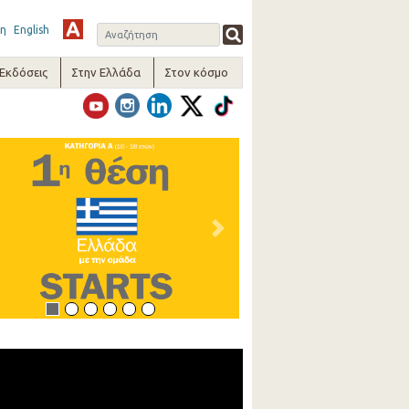
η
English
-Εκδόσεις
Στην Ελλάδα
Στον κόσμο
vious
Next