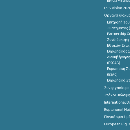
EMOS – Ενημε
ESS Vision 202
Όργανα διακυ
Επιτροπή του
Συστήματος (
Partnership G
Συνδιάσκεψη 
Εθνικών Στατ
Ευρωπαϊκός Σ
Διακυβέρνηση
(ESGAB)
Ευρωπαϊκή Στ
(ESAC)
Ευρωπαϊκό Στ
Συνεργασία με
Στόχοι Βιώσιμ
International D
Ευρωπαϊκή Ημέ
Παγκόσμια Ημέ
European Big 