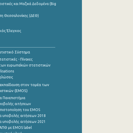
ιστικές και Μαζικά Δεδομένα (Big
ση Θεσσαλονίκης (ΔΕΘ)
κός Έλεγχος
τιστικό Σύστημα
ατιστικές - Πίνακες
των ευρωπαΪκών στατιστικών
lisations
ηλώσεις
εκπαίδευση στον τομέα των
ιστικών (EMOS)
α Πανεπιστήμια
ποβολής αιτήσεων
η πιστοποίηση του EMOS
α υποβολής αιτήσεων 2018
α υποβολής αιτήσεων 2021
ΑΠΘ με EMOS label