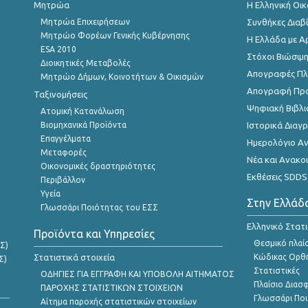
Μητρώα
Η Ελληνική Οι
Μητρώα Επιχειρήσεων
Συνθήκες Διαβ
Μητρώο Φορέων Γενικής Κυβέρνησης
Η Ελλάδα με Α
ESA 2010
Στόχοι Βιώσιμ
Διοικητικές Μεταβολές
Απογραφές Πλη
Μητρώο Δήμων, Κοινοτήτων & Οικισμών
Απογραφή Πρ
Ταξινομήσεις
Ψηφιακή Βιβλι
Ατομική Κατανάλωση
Βιομηχανικά Προϊόντα
Ιστορικά Δια
Επαγγέλματα
Ημερολόγιο Α
Μεταφορές
Νέα και Ανακο
Οικονομικές δραστηριότητες
Εκθέσεις SDDS
Περιβάλλον
Υγεία
Στην Ελλάδ
Γλωσσάρι Ποιότητας του ΕΣΣ
Ελληνικό Στατ
Προϊόντα και Υπηρεσίες
Θεσμικό πλαί
Σ)
Στατιστικά στοιχεία
Κώδικας Ορθή
Σ)
Στατιστικές
ΟΔΗΓΙΕΣ ΓΙΑ ΕΓΓΡΑΦΗ ΚΑΙ ΥΠΟΒΟΛΗ ΑΙΤΗΜΑΤΟΣ
Πλαίσιο Διασ
ΠΑΡΟΧΗΣ ΣΤΑΤΙΣΤΙΚΩΝ ΣΤΟΙΧΕΙΩΝ
Γλωσσάρι Ποι
Αίτημα παροχής στατιστικών στοιχείων