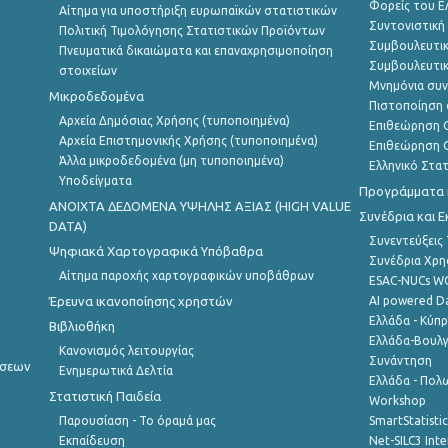
Φορείς του 
Αίτημα για υποστήριξη ευρωπαϊκών στατιστικών
Συντονιστική
Πολιτική Τιμολόγησης Στατιστικών Προϊόντων
Συμβουλευτικ
Πνευματικά δικαιώματα και επαναχρησιμοποίηση
Συμβουλευτικ
στοιχείων
Μνημόνια συν
Μικροδεδομένα
Πιστοποίηση 
Αρχεία Δημόσιας Χρήσης (τυποποιημένα)
Επιθεώρηση Ο
Αρχεία Επιστημονικής Χρήσης (τυποποιημένα)
Επιθεώρηση Ο
Άλλα μικροδεδομένα (μη τυποποιημένα)
Ελληνικό Στα
Υποδείγματα
Προγράμματα κ
ANOIXTA ΔΕΔΟΜΕΝΑ ΥΨΗΛΗΣ ΑΞΙΑΣ (HIGH VALUE
Συνέδρια και 
DATA)
Συνεντεύξεις
Ψηφιακά Χαρτογραφικά Υπόβαθρα
Συνέδρια Χρ
Αίτημα παροχής χαρτογραφικών υποβάθρων
ESAC-NUCs 
Έρευνα ικανοποίησης χρηστών
AI powered Dat
Ελλάδα - Κύπ
Βιβλιοθήκη
Ελλάδα-Βουλγ
Κανονισμός λειτουργίας
Συνάντηση
ήσεων
Ενημερωτικά Δελτία
Ελλάδα - Πολω
Στατιστική Παιδεία
Workshop
Παρουσίαση - Το όραμά μας
SmartStatisti
Εκπαίδευση
Net-SILC3 Int