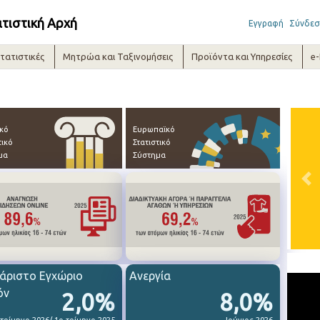
ατιστική Αρχή
Εγγραφή
Σύνδεσ
τατιστικές
Μητρώα και Ταξινομήσεις
Προϊόντα και Υπηρεσίες
e
ικό
Ευρωπαϊκό
τικό
Στατιστικό
μα
Σύστημα
Pre
άριστο Εγχώριο
Ανεργία
όν
2,0%
8,0%