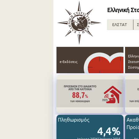
Ελληνική Στ
ΕΛΣΤΑΤ
Σ
Ελλην
e-Εκδόσεις
Στατισ
Σύστη
Πληθωρισμός
Ακαθ
Προϊ
4,4%