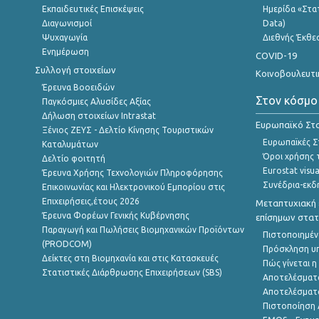
Εκπαιδευτικές Επισκέψεις
Ημερίδα «Στατ
Διαγωνισμοί
Data)
Ψυχαγωγία
Διεθνής Έκθε
Ενημέρωση
COVID-19
Συλλογή στοιχείων
Κοινοβουλευτι
Έρευνα Βοοειδών
Στον κόσμο
Παγκόσμιες Αλυσίδες Αξίας
Δήλωση στοιχείων Intrastat
Ευρωπαϊκό Στα
Ξένιος ΖΕΥΣ - Δελτίο Κίνησης Τουριστικών
Ευρωπαϊκές Στ
Καταλυμάτων
Όροι χρήσης 
Δελτίο φοιτητή
Eurostat visua
Έρευνα Χρήσης Τεχνολογιών Πληροφόρησης
Συνέδρια-εκδ
Επικοινωνίας και Ηλεκτρονικού Εμπορίου στις
Επιχειρήσεις,έτους 2026
Μεταπτυχιακή 
Έρευνα Φορέων Γενικής Κυβέρνησης
επίσημων στατ
Παραγωγή και Πωλήσεις Βιομηχανικών Προϊόντων
Πιστοποιημέν
(PRODCOM)
Πρόσκληση υ
Δείκτες στη Βιομηχανία και στις Κατασκευές
Πώς γίνεται 
Στατιστικές Διάρθρωσης Επιχειρήσεων (SBS)
Αποτελέσματ
Αποτελέσματ
Πιστοποίηση 