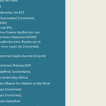
ρωτικό υλικό
0
βέρνησης του ΕΣΣ
 Ευρωπαϊκού Στατιστικού
ESSC)
roup (PG)
των Γενικών Διευθυντών των
ιστικών Υπηρεσιών (DGINS)
υμβουλευτικός Φορέας για τη
 στον τομέα της Στατιστικής
ατιστική Συμβουλευτική Επιτροπή
ατιστικό Φόρουμ (ESF)
 Διεθνείς Οργανισμούς
ης Ανάπτυξης (SDGs)
ata Alliance for Children on the Move
ρα Στατιστικής
ρα Στατιστικής
Data Hackathon