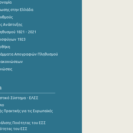
κονομία
ίωσης στην Ελλάδα
ριθμούς
ης Ανάπτυξης
θυσμού 1821 - 2021
οσφύγων 1923
οθήκη
γράμματα Απογραφών Πληθυσμού
νακοινώσεων
ινώσεις
α
ιστικό Σύστημα - ΕΛΣΣ
σιο
ς Πρακτικής για τις Ευρωπαϊκές
φάλισης Ποιότητας του ΕΣΣ
ότητας του ΕΣΣ