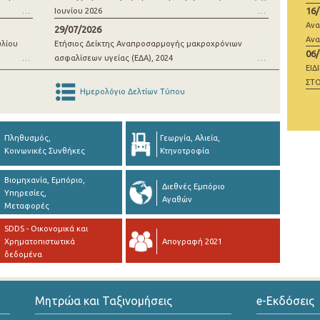
16
Ιουνίου 2026
μί
Ανα
29/07/2026
Ανα
υλίου
Ετήσιος Δείκτης Αναπροσαρμογής μακροχρόνιων
06
ασφαλίσεων υγείας (ΕΔΑ), 2024
ΕΙΔ
ΣΤΟ
Ημερολόγιο Δελτίων Τύπου
ΜΗ
Πληθυσμός,
Γεωργία, Αλιεία,
Κοινωνικές Συνθήκες
Κτηνοτροφία
Βιομηχανία, Εμπόριο,
Διεθνές Εμπόριο
Υπηρεσίες,
Αγαθών
Μεταφορές
SDDS - Οικονομικά και
Χρηματοπιστωτικά
Απογραφή 2021
δεδομένα
Μητρώα και Ταξινομήσεις
e-Εκδόσεις