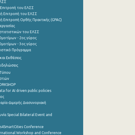
ΕΛΣΣ
 Επιτροπή του ΕΛΣΣ
ή Επιτροπή του ΕΛΣΣ
ή Επιτροπή Ορθής Πρακτικής (GPAC)
εργασίας
στατιστικών του ΕΛΣΣ
μοτίμων - 2ος γύρος
μοτίμων - 3ος γύρος
τιστικό Πρόγραμμα
αι Εκθέσεις
Εκδηλώσεις
 Τύπου
ηστών
WORKSHOP
a for AI driven public policies
ρος
αρία-Διμερής Διασυνοριακή
νία Special Bilateral Event and
cs4SmartCities Conference
ernational Workshop and Conference