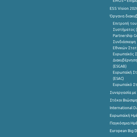
EMOS – Ενημε
ESS Vision 202
Όργανα διακυ
Επιτροπή του
Συστήματος (
Partnership G
Συνδιάσκεψη 
Εθνικών Στατ
Ευρωπαϊκός Σ
Διακυβέρνηση
(ESGAB)
Ευρωπαϊκή Στ
(ESAC)
Ευρωπαϊκό Στ
Συνεργασία με
Στόχοι Βιώσιμ
International D
Ευρωπαϊκή Ημέ
Παγκόσμια Ημέ
European Big 