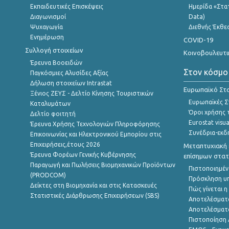
Εκπαιδευτικές Επισκέψεις
Ημερίδα «Στατ
Διαγωνισμοί
Data)
Ψυχαγωγία
Διεθνής Έκθε
Ενημέρωση
COVID-19
Συλλογή στοιχείων
Κοινοβουλευτι
Έρευνα Βοοειδών
Στον κόσμο
Παγκόσμιες Αλυσίδες Αξίας
Δήλωση στοιχείων Intrastat
Ευρωπαϊκό Στα
Ξένιος ΖΕΥΣ - Δελτίο Κίνησης Τουριστικών
Ευρωπαϊκές Στ
Καταλυμάτων
Όροι χρήσης 
Δελτίο φοιτητή
Eurostat visua
Έρευνα Χρήσης Τεχνολογιών Πληροφόρησης
Συνέδρια-εκδ
Επικοινωνίας και Ηλεκτρονικού Εμπορίου στις
Επιχειρήσεις,έτους 2026
Μεταπτυχιακή 
Έρευνα Φορέων Γενικής Κυβέρνησης
επίσημων στατ
Παραγωγή και Πωλήσεις Βιομηχανικών Προϊόντων
Πιστοποιημέν
(PRODCOM)
Πρόσκληση υ
Δείκτες στη Βιομηχανία και στις Κατασκευές
Πώς γίνεται 
Στατιστικές Διάρθρωσης Επιχειρήσεων (SBS)
Αποτελέσματ
Αποτελέσματ
Πιστοποίηση 