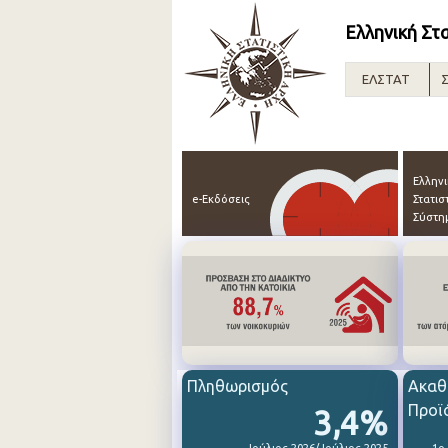
Ελληνική Στ
ΕΛΣΤΑΤ
Σ
Ελλην
e-Εκδόσεις
Στατισ
Σύστη
Πληθωρισμός
Ακαθ
Προϊ
3,4%