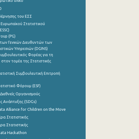
ρωτικό υλικό
0
βέρνησης του ΕΣΣ
 Ευρωπαϊκού Στατιστικού
ESSC)
roup (PG)
των Γενικών Διευθυντών των
ιστικών Υπηρεσιών (DGINS)
υμβουλευτικός Φορέας για τη
 στον τομέα της Στατιστικής
ατιστική Συμβουλευτική Επιτροπή
ατιστικό Φόρουμ (ESF)
 Διεθνείς Οργανισμούς
ης Ανάπτυξης (SDGs)
ata Alliance for Children on the Move
ρα Στατιστικής
ρα Στατιστικής
Data Hackathon