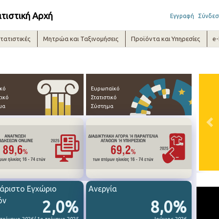
ατιστική Αρχή
Εγγραφή
Σύνδεσ
τατιστικές
Μητρώα και Ταξινομήσεις
Προϊόντα και Υπηρεσίες
e
ικό
Ευρωπαϊκό
τικό
Στατιστικό
μα
Σύστημα
Pre
άριστο Εγχώριο
Ανεργία
όν
2,0%
8,0%