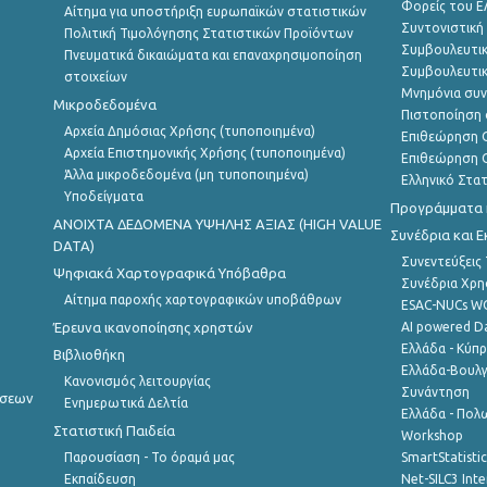
Φορείς του 
Αίτημα για υποστήριξη ευρωπαϊκών στατιστικών
Συντονιστική
Πολιτική Τιμολόγησης Στατιστικών Προϊόντων
Συμβουλευτικ
Πνευματικά δικαιώματα και επαναχρησιμοποίηση
Συμβουλευτικ
στοιχείων
Μνημόνια συν
Μικροδεδομένα
Πιστοποίηση 
Αρχεία Δημόσιας Χρήσης (τυποποιημένα)
Επιθεώρηση Ο
Αρχεία Επιστημονικής Χρήσης (τυποποιημένα)
Επιθεώρηση Ο
Άλλα μικροδεδομένα (μη τυποποιημένα)
Ελληνικό Στα
Υποδείγματα
Προγράμματα κ
ANOIXTA ΔΕΔΟΜΕΝΑ ΥΨΗΛΗΣ ΑΞΙΑΣ (HIGH VALUE
Συνέδρια και 
DATA)
Συνεντεύξεις
Ψηφιακά Χαρτογραφικά Υπόβαθρα
Συνέδρια Χρ
Αίτημα παροχής χαρτογραφικών υποβάθρων
ESAC-NUCs 
Έρευνα ικανοποίησης χρηστών
AI powered Dat
Ελλάδα - Κύπ
Βιβλιοθήκη
Ελλάδα-Βουλγ
Κανονισμός λειτουργίας
Συνάντηση
ήσεων
Ενημερωτικά Δελτία
Ελλάδα - Πολω
Στατιστική Παιδεία
Workshop
Παρουσίαση - Το όραμά μας
SmartStatisti
Εκπαίδευση
Net-SILC3 Int