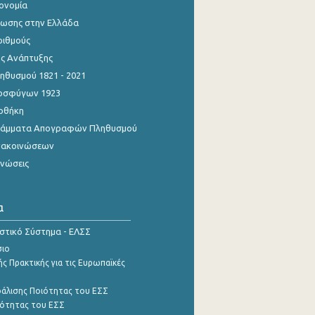
κονομία
ίωσης στην Ελλάδα
ριθμούς
ης Ανάπτυξης
θυσμού 1821 - 2021
οσφύγων 1923
οθήκη
γράμματα Απογραφών Πληθυσμού
νακοινώσεων
ινώσεις
α
ιστικό Σύστημα - ΕΛΣΣ
σιο
ς Πρακτικής για τις Ευρωπαϊκές
φάλισης Ποιότητας του ΕΣΣ
ότητας του ΕΣΣ