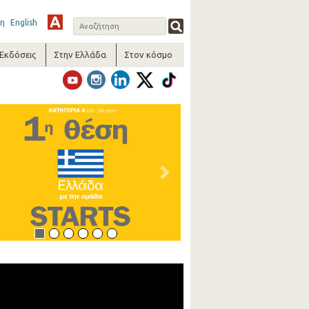
η
English
-Εκδόσεις
Στην Ελλάδα
Στον κόσμο
vious
Next