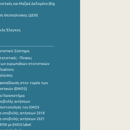
ιστικές και Μαζικά Δεδομένα (Big
ση Θεσσαλονίκης (ΔΕΘ)
κός Έλεγχος
τιστικό Σύστημα
ατιστικές - Πίνακες
των ευρωπαΪκών στατιστικών
lisations
ηλώσεις
εκπαίδευση στον τομέα των
ιστικών (EMOS)
α Πανεπιστήμια
ποβολής αιτήσεων
η πιστοποίηση του EMOS
α υποβολής αιτήσεων 2018
α υποβολής αιτήσεων 2021
ΑΠΘ με EMOS label