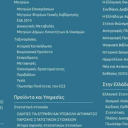
Μητρώα
Η Ελληνική Οι
Μητρώα Επιχειρήσεων
Συνθήκες Διαβ
Μητρώο Φορέων Γενικής Κυβέρνησης
Η Ελλάδα με Α
ESA 2010
Στόχοι Βιώσιμ
Διοικητικές Μεταβολές
Απογραφές Πλη
Μητρώο Δήμων, Κοινοτήτων & Οικισμών
Απογραφή Πρ
Ταξινομήσεις
Ψηφιακή Βιβλι
Ατομική Κατανάλωση
Βιομηχανικά Προϊόντα
Ιστορικά Δια
Επαγγέλματα
Ημερολόγιο Α
Μεταφορές
Νέα και Ανακο
Οικονομικές δραστηριότητες
Εκθέσεις SDDS
Περιβάλλον
Υγεία
Στην Ελλάδ
Γλωσσάρι Ποιότητας του ΕΣΣ
Ελληνικό Στατ
Προϊόντα και Υπηρεσίες
Θεσμικό πλαί
Σ)
Στατιστικά στοιχεία
Κώδικας Ορθή
Σ)
Στατιστικές
ΟΔΗΓΙΕΣ ΓΙΑ ΕΓΓΡΑΦΗ ΚΑΙ ΥΠΟΒΟΛΗ ΑΙΤΗΜΑΤΟΣ
Πλαίσιο Διασ
ΠΑΡΟΧΗΣ ΣΤΑΤΙΣΤΙΚΩΝ ΣΤΟΙΧΕΙΩΝ
Γλωσσάρι Ποι
Αίτημα παροχής στατιστικών στοιχείων