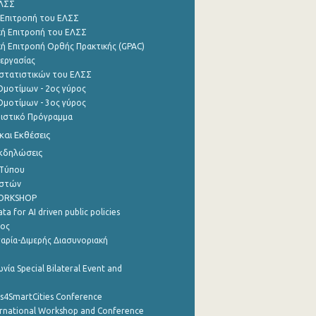
ΕΛΣΣ
 Επιτροπή του ΕΛΣΣ
ή Επιτροπή του ΕΛΣΣ
ή Επιτροπή Ορθής Πρακτικής (GPAC)
εργασίας
στατιστικών του ΕΛΣΣ
μοτίμων - 2ος γύρος
μοτίμων - 3ος γύρος
τιστικό Πρόγραμμα
αι Εκθέσεις
Εκδηλώσεις
 Τύπου
ηστών
WORKSHOP
a for AI driven public policies
ρος
αρία-Διμερής Διασυνοριακή
νία Special Bilateral Event and
cs4SmartCities Conference
ernational Workshop and Conference