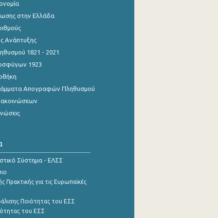
κονομία
ίωσης στην Ελλάδα
ριθμούς
ης Ανάπτυξης
θυσμού 1821 - 2021
οσφύγων 1923
οθήκη
γράμματα Απογραφών Πληθυσμού
νακοινώσεων
ινώσεις
α
ιστικό Σύστημα - ΕΛΣΣ
σιο
ς Πρακτικής για τις Ευρωπαϊκές
φάλισης Ποιότητας του ΕΣΣ
ότητας του ΕΣΣ