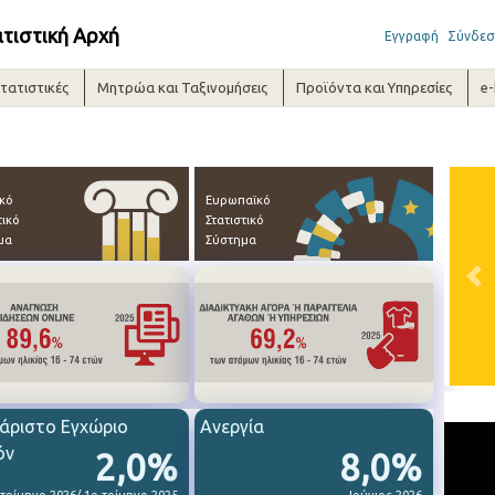
ατιστική Αρχή
Εγγραφή
Σύνδεσ
τατιστικές
Μητρώα και Ταξινομήσεις
Προϊόντα και Υπηρεσίες
e
ικό
Ευρωπαϊκό
τικό
Στατιστικό
μα
Σύστημα
Pre
άριστο Εγχώριο
Ανεργία
όν
2,0%
8,0%