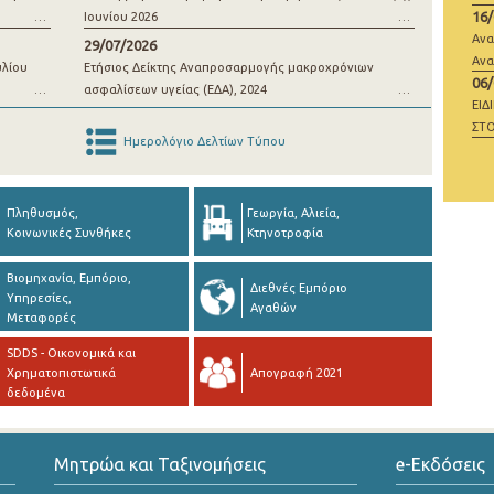
16
Ιουνίου 2026
μί
Ανα
29/07/2026
Ανα
υλίου
Ετήσιος Δείκτης Αναπροσαρμογής μακροχρόνιων
06
ασφαλίσεων υγείας (ΕΔΑ), 2024
ΕΙΔ
ΣΤΟ
Ημερολόγιο Δελτίων Τύπου
ΜΗ
Πληθυσμός,
Γεωργία, Αλιεία,
Κοινωνικές Συνθήκες
Κτηνοτροφία
Βιομηχανία, Εμπόριο,
Διεθνές Εμπόριο
Υπηρεσίες,
Αγαθών
Μεταφορές
SDDS - Οικονομικά και
Χρηματοπιστωτικά
Απογραφή 2021
δεδομένα
Μητρώα και Ταξινομήσεις
e-Εκδόσεις