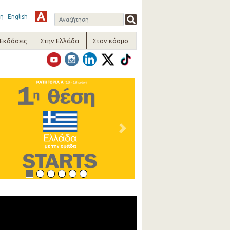
η
English
-Εκδόσεις
Στην Ελλάδα
Στον κόσμο
vious
Next