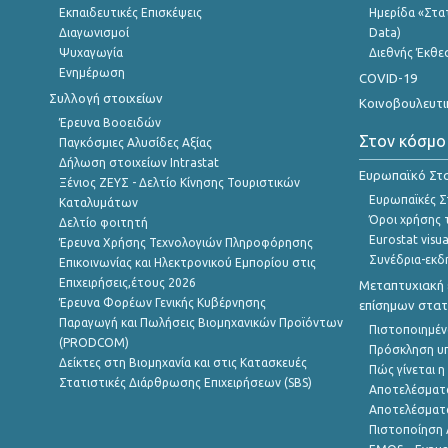
Εκπαιδευτικές Επισκέψεις
Ημερίδα «Στατ
Διαγωνισμοί
Data)
Ψυχαγωγία
Διεθνής Έκθε
Ενημέρωση
COVID-19
Συλλογή στοιχείων
Κοινοβουλευτι
Έρευνα Βοοειδών
Στον κόσμο
Παγκόσμιες Αλυσίδες Αξίας
Δήλωση στοιχείων Intrastat
Ευρωπαϊκό Στα
Ξένιος ΖΕΥΣ - Δελτίο Κίνησης Τουριστικών
Ευρωπαϊκές Στ
Καταλυμάτων
Όροι χρήσης 
Δελτίο φοιτητή
Eurostat visua
Έρευνα Χρήσης Τεχνολογιών Πληροφόρησης
Συνέδρια-εκδ
Επικοινωνίας και Ηλεκτρονικού Εμπορίου στις
Επιχειρήσεις,έτους 2026
Μεταπτυχιακή 
Έρευνα Φορέων Γενικής Κυβέρνησης
επίσημων στατ
Παραγωγή και Πωλήσεις Βιομηχανικών Προϊόντων
Πιστοποιημέν
(PRODCOM)
Πρόσκληση υ
Δείκτες στη Βιομηχανία και στις Κατασκευές
Πώς γίνεται 
Στατιστικές Διάρθρωσης Επιχειρήσεων (SBS)
Αποτελέσματ
Αποτελέσματ
Πιστοποίηση 