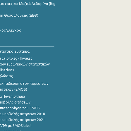
ιστικές και Μαζικά Δεδομένα (Big
ση Θεσσαλονίκης (ΔΕΘ)
κός Έλεγχος
τιστικό Σύστημα
ατιστικές - Πίνακες
των ευρωπαΪκών στατιστικών
lisations
ηλώσεις
εκπαίδευση στον τομέα των
ιστικών (EMOS)
α Πανεπιστήμια
ποβολής αιτήσεων
η πιστοποίηση του EMOS
α υποβολής αιτήσεων 2018
α υποβολής αιτήσεων 2021
ΑΠΘ με EMOS label