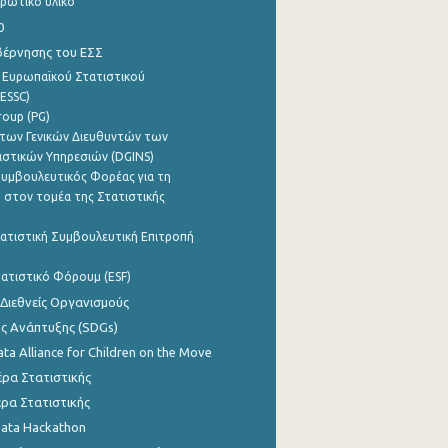
ρωτικό υλικό
0
βέρνησης του ΕΣΣ
 Ευρωπαϊκού Στατιστικού
ESSC)
roup (PG)
των Γενικών Διευθυντών των
ιστικών Υπηρεσιών (DGINS)
υμβουλευτικός Φορέας για τη
 στον τομέα της Στατιστικής
ατιστική Συμβουλευτική Επιτροπή
ατιστικό Φόρουμ (ESF)
 Διεθνείς Οργανισμούς
ης Ανάπτυξης (SDGs)
ata Alliance for Children on the Move
ρα Στατιστικής
ρα Στατιστικής
Data Hackathon