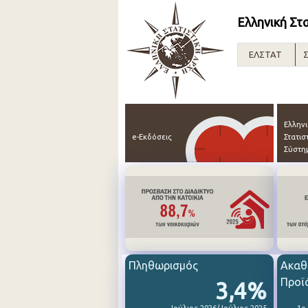
Ελληνική Στ
ΕΛΣΤΑΤ
Σ
Ελλην
e-Εκδόσεις
Στατισ
Σύστη
Πληθωρισμός
Ακαθ
Προϊ
3,4%