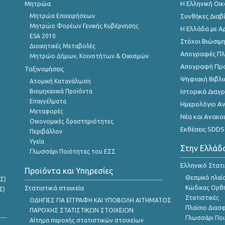
Μητρώα
Η Ελληνική Οι
Μητρώα Επιχειρήσεων
Συνθήκες Διαβ
Μητρώο Φορέων Γενικής Κυβέρνησης
Η Ελλάδα με Α
ESA 2010
Στόχοι Βιώσιμ
Διοικητικές Μεταβολές
Απογραφές Πλη
Μητρώο Δήμων, Κοινοτήτων & Οικισμών
Απογραφή Πρ
Ταξινομήσεις
Ψηφιακή Βιβλι
Ατομική Κατανάλωση
Βιομηχανικά Προϊόντα
Ιστορικά Δια
Επαγγέλματα
Ημερολόγιο Α
Μεταφορές
Νέα και Ανακο
Οικονομικές δραστηριότητες
Εκθέσεις SDDS
Περιβάλλον
Υγεία
Στην Ελλάδ
Γλωσσάρι Ποιότητας του ΕΣΣ
Ελληνικό Στατ
Προϊόντα και Υπηρεσίες
Θεσμικό πλαί
Σ)
Στατιστικά στοιχεία
Κώδικας Ορθή
Σ)
Στατιστικές
ΟΔΗΓΙΕΣ ΓΙΑ ΕΓΓΡΑΦΗ ΚΑΙ ΥΠΟΒΟΛΗ ΑΙΤΗΜΑΤΟΣ
Πλαίσιο Διασ
ΠΑΡΟΧΗΣ ΣΤΑΤΙΣΤΙΚΩΝ ΣΤΟΙΧΕΙΩΝ
Γλωσσάρι Ποι
Αίτημα παροχής στατιστικών στοιχείων