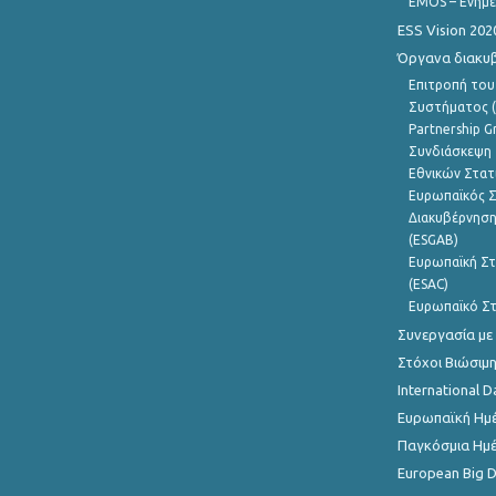
EMOS – Ενημε
ESS Vision 202
Όργανα διακυ
Επιτροπή του
Συστήματος (
Partnership G
Συνδιάσκεψη 
Εθνικών Στατ
Ευρωπαϊκός Σ
Διακυβέρνηση
(ESGAB)
Ευρωπαϊκή Στ
(ESAC)
Ευρωπαϊκό Στ
Συνεργασία με
Στόχοι Βιώσιμ
International D
Ευρωπαϊκή Ημέ
Παγκόσμια Ημέ
European Big 