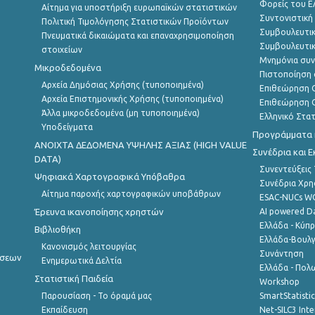
Φορείς του 
Αίτημα για υποστήριξη ευρωπαϊκών στατιστικών
Συντονιστική
Πολιτική Τιμολόγησης Στατιστικών Προϊόντων
Συμβουλευτικ
Πνευματικά δικαιώματα και επαναχρησιμοποίηση
Συμβουλευτικ
στοιχείων
Μνημόνια συν
Μικροδεδομένα
Πιστοποίηση 
Αρχεία Δημόσιας Χρήσης (τυποποιημένα)
Επιθεώρηση Ο
Αρχεία Επιστημονικής Χρήσης (τυποποιημένα)
Επιθεώρηση Ο
Άλλα μικροδεδομένα (μη τυποποιημένα)
Ελληνικό Στα
Υποδείγματα
Προγράμματα κ
ANOIXTA ΔΕΔΟΜΕΝΑ ΥΨΗΛΗΣ ΑΞΙΑΣ (HIGH VALUE
Συνέδρια και 
DATA)
Συνεντεύξεις
Ψηφιακά Χαρτογραφικά Υπόβαθρα
Συνέδρια Χρ
Αίτημα παροχής χαρτογραφικών υποβάθρων
ESAC-NUCs 
Έρευνα ικανοποίησης χρηστών
AI powered Dat
Ελλάδα - Κύπ
Βιβλιοθήκη
Ελλάδα-Βουλγ
Κανονισμός λειτουργίας
Συνάντηση
ήσεων
Ενημερωτικά Δελτία
Ελλάδα - Πολω
Στατιστική Παιδεία
Workshop
Παρουσίαση - Το όραμά μας
SmartStatisti
Εκπαίδευση
Net-SILC3 Int