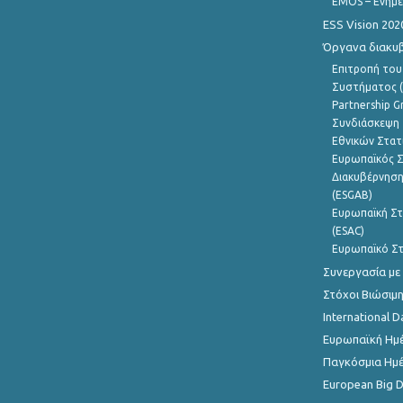
EMOS – Ενημε
ESS Vision 202
Όργανα διακυ
Επιτροπή του
Συστήματος (
Partnership G
Συνδιάσκεψη 
Εθνικών Στατ
Ευρωπαϊκός Σ
Διακυβέρνηση
(ESGAB)
Ευρωπαϊκή Στ
(ESAC)
Ευρωπαϊκό Στ
Συνεργασία με
Στόχοι Βιώσιμ
International D
Ευρωπαϊκή Ημέ
Παγκόσμια Ημέ
European Big 