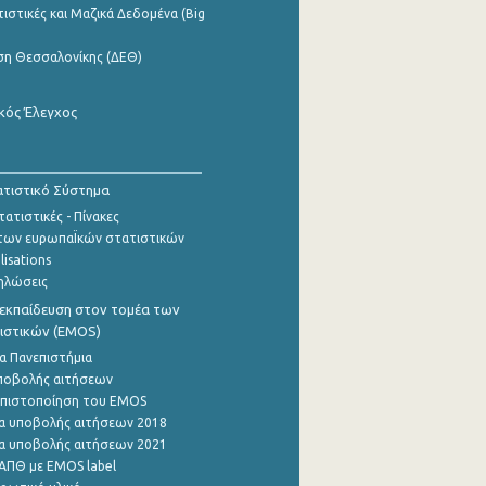
ιστικές και Μαζικά Δεδομένα (Big
ση Θεσσαλονίκης (ΔΕΘ)
κός Έλεγχος
τιστικό Σύστημα
ατιστικές - Πίνακες
των ευρωπαΪκών στατιστικών
lisations
ηλώσεις
εκπαίδευση στον τομέα των
ιστικών (EMOS)
α Πανεπιστήμια
ποβολής αιτήσεων
η πιστοποίηση του EMOS
α υποβολής αιτήσεων 2018
α υποβολής αιτήσεων 2021
ΑΠΘ με EMOS label