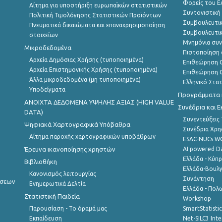
Φορείς του 
Αίτημα για υποστήριξη ευρωπαϊκών στατιστικών
Συντονιστική
Πολιτική Τιμολόγησης Στατιστικών Προϊόντων
Συμβουλευτικ
Πνευματικά δικαιώματα και επαναχρησιμοποίηση
Συμβουλευτικ
στοιχείων
Μνημόνια συν
Μικροδεδομένα
Πιστοποίηση 
Αρχεία Δημόσιας Χρήσης (τυποποιημένα)
Επιθεώρηση Ο
Αρχεία Επιστημονικής Χρήσης (τυποποιημένα)
Επιθεώρηση Ο
Άλλα μικροδεδομένα (μη τυποποιημένα)
Ελληνικό Στα
Υποδείγματα
Προγράμματα κ
ANOIXTA ΔΕΔΟΜΕΝΑ ΥΨΗΛΗΣ ΑΞΙΑΣ (HIGH VALUE
Συνέδρια και 
DATA)
Συνεντεύξεις
Ψηφιακά Χαρτογραφικά Υπόβαθρα
Συνέδρια Χρ
Αίτημα παροχής χαρτογραφικών υποβάθρων
ESAC-NUCs 
Έρευνα ικανοποίησης χρηστών
AI powered Dat
Ελλάδα - Κύπ
Βιβλιοθήκη
Ελλάδα-Βουλγ
Κανονισμός λειτουργίας
Συνάντηση
ήσεων
Ενημερωτικά Δελτία
Ελλάδα - Πολω
Στατιστική Παιδεία
Workshop
Παρουσίαση - Το όραμά μας
SmartStatisti
Εκπαίδευση
Net-SILC3 Int