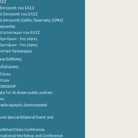
ΕΛΣΣ
 Επιτροπή του ΕΛΣΣ
ή Επιτροπή του ΕΛΣΣ
ή Επιτροπή Ορθής Πρακτικής (GPAC)
εργασίας
στατιστικών του ΕΛΣΣ
μοτίμων - 2ος γύρος
μοτίμων - 3ος γύρος
τιστικό Πρόγραμμα
αι Εκθέσεις
Εκδηλώσεις
 Τύπου
ηστών
WORKSHOP
a for AI driven public policies
ρος
αρία-Διμερής Διασυνοριακή
νία Special Bilateral Event and
cs4SmartCities Conference
ernational Workshop and Conference