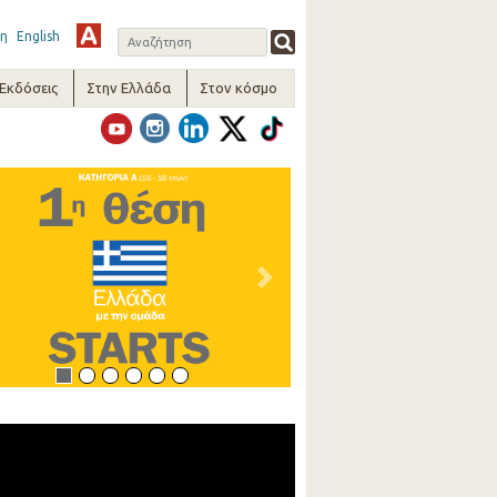
η
English
-Εκδόσεις
Στην Ελλάδα
Στον κόσμο
vious
Next