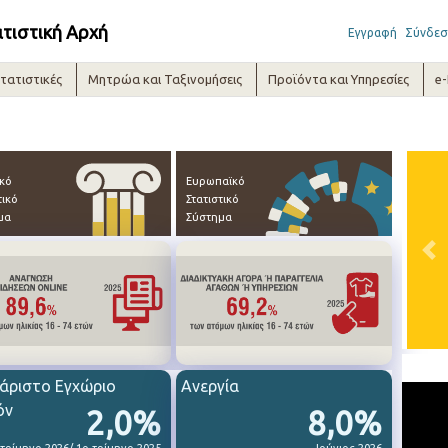
ατιστική Αρχή
Εγγραφή
Σύνδεσ
τατιστικές
Μητρώα και Ταξινομήσεις
Προϊόντα και Υπηρεσίες
e
ικό
Ευρωπαϊκό
τικό
Στατιστικό
μα
Σύστημα
Pre
άριστο Εγχώριο
Ανεργία
όν
2,0%
8,0%