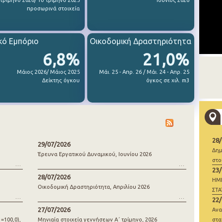
 τρίμηνο 2026/ 1ο τρίμηνο 2025
Ιούνιος 2026
προσωρινά στοιχεία
κό Εμπόριο
Οικοδομική Δραστηριότητα
6,8%
21,0%
Μάιος 2026/ Μάιος 2025
Μάι. 25 - Απρ. 26 / Μάι. 24 - Απρ. 25
Δείκτης όγκου
όγκος σε χιλ. m3
28
29/07/2026
Δημ
Έρευνα Εργατικού Δυναμικού, Ιουνίου 2026
στο
23
28/07/2026
ΗΜ
Οικοδομική Δραστηριότητα, Απριλίου 2026
ΣΤΑ
22
ΓΕΝ
27/07/2026
Ανα
=100,0),
Μηνιαία στοιχεία γεννήσεων Α΄ τρίμηνο, 2026
στα