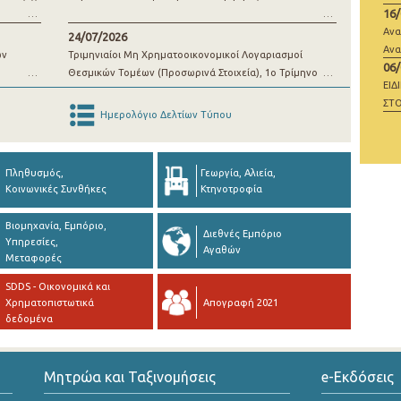
16
μί
Ανα
24/07/2026
Ανα
ων
Τριμηνιαίοι Μη Χρηματοοικονομικοί Λογαριασμοί
06
Θεσμικών Τομέων (Προσωρινά Στοιχεία), 1o Τρίμηνο
ΕΙΔ
2026
ΣΤΟ
Ημερολόγιο Δελτίων Τύπου
ΜΗ
Πληθυσμός,
Γεωργία, Αλιεία,
Κοινωνικές Συνθήκες
Κτηνοτροφία
Βιομηχανία, Εμπόριο,
Διεθνές Εμπόριο
Υπηρεσίες,
Αγαθών
Μεταφορές
SDDS - Οικονομικά και
Χρηματοπιστωτικά
Απογραφή 2021
δεδομένα
Μητρώα και Ταξινομήσεις
e-Εκδόσεις