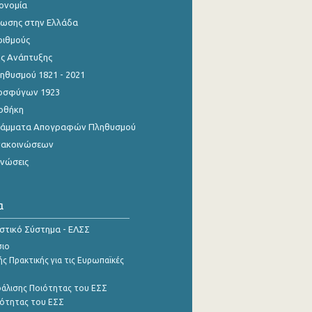
κονομία
ίωσης στην Ελλάδα
ριθμούς
ης Ανάπτυξης
θυσμού 1821 - 2021
οσφύγων 1923
οθήκη
γράμματα Απογραφών Πληθυσμού
νακοινώσεων
ινώσεις
α
ιστικό Σύστημα - ΕΛΣΣ
σιο
ς Πρακτικής για τις Ευρωπαϊκές
φάλισης Ποιότητας του ΕΣΣ
ότητας του ΕΣΣ