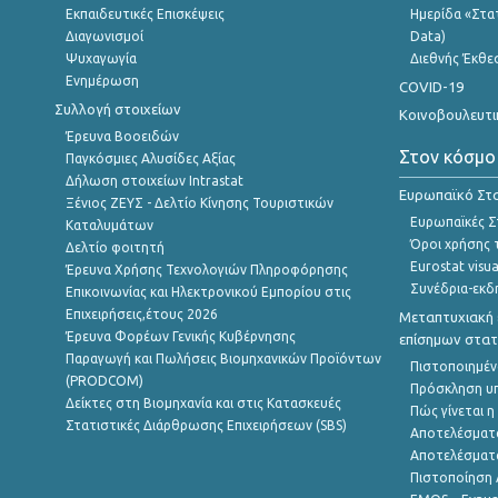
Εκπαιδευτικές Επισκέψεις
Ημερίδα «Στατ
Διαγωνισμοί
Data)
Ψυχαγωγία
Διεθνής Έκθε
Ενημέρωση
COVID-19
Συλλογή στοιχείων
Κοινοβουλευτι
Έρευνα Βοοειδών
Στον κόσμο
Παγκόσμιες Αλυσίδες Αξίας
Δήλωση στοιχείων Intrastat
Ευρωπαϊκό Στα
Ξένιος ΖΕΥΣ - Δελτίο Κίνησης Τουριστικών
Ευρωπαϊκές Στ
Καταλυμάτων
Όροι χρήσης 
Δελτίο φοιτητή
Eurostat visua
Έρευνα Χρήσης Τεχνολογιών Πληροφόρησης
Συνέδρια-εκδ
Επικοινωνίας και Ηλεκτρονικού Εμπορίου στις
Επιχειρήσεις,έτους 2026
Μεταπτυχιακή 
Έρευνα Φορέων Γενικής Κυβέρνησης
επίσημων στατ
Παραγωγή και Πωλήσεις Βιομηχανικών Προϊόντων
Πιστοποιημέν
(PRODCOM)
Πρόσκληση υ
Δείκτες στη Βιομηχανία και στις Κατασκευές
Πώς γίνεται 
Στατιστικές Διάρθρωσης Επιχειρήσεων (SBS)
Αποτελέσματ
Αποτελέσματ
Πιστοποίηση 