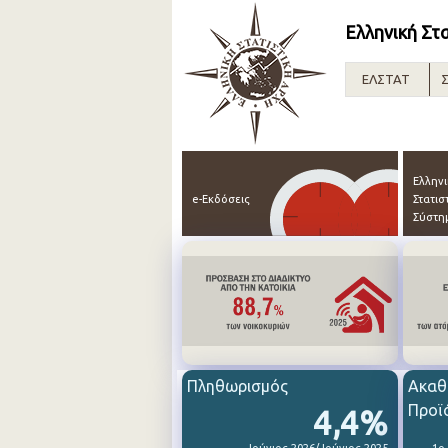
Ελληνική Στ
ΕΛΣΤΑΤ
Σ
Ελλην
e-Εκδόσεις
Στατισ
Σύστη
Πληθωρισμός
Ακαθ
Προϊ
4,4%