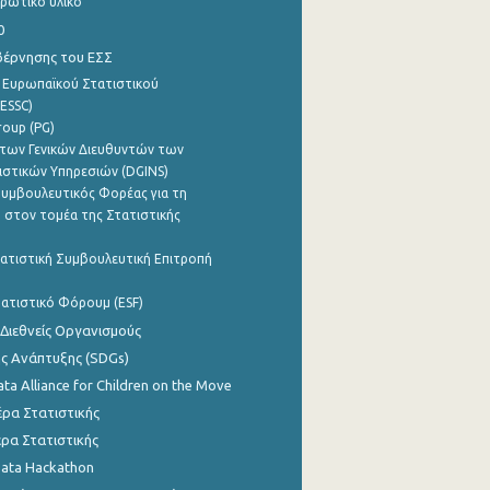
ρωτικό υλικό
0
βέρνησης του ΕΣΣ
 Ευρωπαϊκού Στατιστικού
ESSC)
roup (PG)
των Γενικών Διευθυντών των
ιστικών Υπηρεσιών (DGINS)
υμβουλευτικός Φορέας για τη
 στον τομέα της Στατιστικής
ατιστική Συμβουλευτική Επιτροπή
ατιστικό Φόρουμ (ESF)
 Διεθνείς Οργανισμούς
ης Ανάπτυξης (SDGs)
ata Alliance for Children on the Move
ρα Στατιστικής
ρα Στατιστικής
Data Hackathon