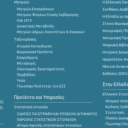
Μητρώα
Η Ελληνική Οι
Μητρώα Επιχειρήσεων
Συνθήκες Διαβ
Μητρώο Φορέων Γενικής Κυβέρνησης
Η Ελλάδα με Α
ESA 2010
Στόχοι Βιώσιμ
Διοικητικές Μεταβολές
Απογραφές Πλη
Μητρώο Δήμων, Κοινοτήτων & Οικισμών
Απογραφή Πρ
Ταξινομήσεις
Ψηφιακή Βιβλι
Ατομική Κατανάλωση
Βιομηχανικά Προϊόντα
Ιστορικά Δια
Επαγγέλματα
Ημερολόγιο Α
Μεταφορές
Νέα και Ανακο
Οικονομικές δραστηριότητες
Εκθέσεις SDDS
Περιβάλλον
Υγεία
Στην Ελλάδ
Γλωσσάρι Ποιότητας του ΕΣΣ
Ελληνικό Στατ
Προϊόντα και Υπηρεσίες
Θεσμικό πλαί
Σ)
Στατιστικά στοιχεία
Κώδικας Ορθή
Σ)
Στατιστικές
ΟΔΗΓΙΕΣ ΓΙΑ ΕΓΓΡΑΦΗ ΚΑΙ ΥΠΟΒΟΛΗ ΑΙΤΗΜΑΤΟΣ
Πλαίσιο Διασ
ΠΑΡΟΧΗΣ ΣΤΑΤΙΣΤΙΚΩΝ ΣΤΟΙΧΕΙΩΝ
Γλωσσάρι Ποι
Αίτημα παροχής στατιστικών στοιχείων