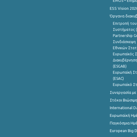
EMOS – Ενημε
ESS Vision 202
Όργανα διακυ
Επιτροπή του
Συστήματος (
Partnership G
Συνδιάσκεψη 
Εθνικών Στατ
Ευρωπαϊκός Σ
Διακυβέρνηση
(ESGAB)
Ευρωπαϊκή Στ
(ESAC)
Ευρωπαϊκό Στ
Συνεργασία με
Στόχοι Βιώσιμ
International D
Ευρωπαϊκή Ημέ
Παγκόσμια Ημέ
European Big 