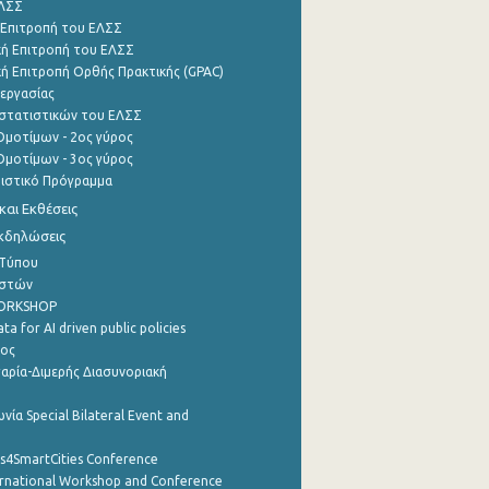
ΕΛΣΣ
 Επιτροπή του ΕΛΣΣ
ή Επιτροπή του ΕΛΣΣ
ή Επιτροπή Ορθής Πρακτικής (GPAC)
εργασίας
στατιστικών του ΕΛΣΣ
μοτίμων - 2ος γύρος
μοτίμων - 3ος γύρος
τιστικό Πρόγραμμα
αι Εκθέσεις
Εκδηλώσεις
 Τύπου
ηστών
WORKSHOP
a for AI driven public policies
ρος
αρία-Διμερής Διασυνοριακή
νία Special Bilateral Event and
cs4SmartCities Conference
ernational Workshop and Conference