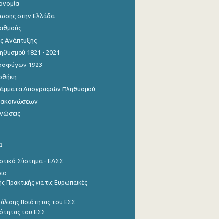
κονομία
ίωσης στην Ελλάδα
ριθμούς
ης Ανάπτυξης
θυσμού 1821 - 2021
οσφύγων 1923
οθήκη
γράμματα Απογραφών Πληθυσμού
νακοινώσεων
ινώσεις
α
ιστικό Σύστημα - ΕΛΣΣ
σιο
ς Πρακτικής για τις Ευρωπαϊκές
φάλισης Ποιότητας του ΕΣΣ
ότητας του ΕΣΣ