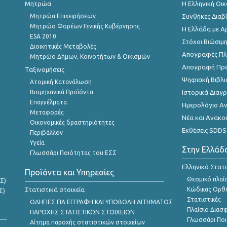
Μητρώα
Η Ελληνική Οι
Μητρώα Επιχειρήσεων
Συνθήκες Διαβ
Μητρώο Φορέων Γενικής Κυβέρνησης
Η Ελλάδα με Α
ESA 2010
Στόχοι Βιώσιμ
Διοικητικές Μεταβολές
Απογραφές Πλη
Μητρώο Δήμων, Κοινοτήτων & Οικισμών
Απογραφή Πρ
Ταξινομήσεις
Ψηφιακή Βιβλι
Ατομική Κατανάλωση
Βιομηχανικά Προϊόντα
Ιστορικά Δια
Επαγγέλματα
Ημερολόγιο Α
Μεταφορές
Νέα και Ανακο
Οικονομικές δραστηριότητες
Εκθέσεις SDDS
Περιβάλλον
Υγεία
Στην Ελλάδ
Γλωσσάρι Ποιότητας του ΕΣΣ
Ελληνικό Στατ
Προϊόντα και Υπηρεσίες
Θεσμικό πλαί
Σ)
Στατιστικά στοιχεία
Κώδικας Ορθή
Σ)
Στατιστικές
ΟΔΗΓΙΕΣ ΓΙΑ ΕΓΓΡΑΦΗ ΚΑΙ ΥΠΟΒΟΛΗ ΑΙΤΗΜΑΤΟΣ
Πλαίσιο Διασ
ΠΑΡΟΧΗΣ ΣΤΑΤΙΣΤΙΚΩΝ ΣΤΟΙΧΕΙΩΝ
Γλωσσάρι Ποι
Αίτημα παροχής στατιστικών στοιχείων