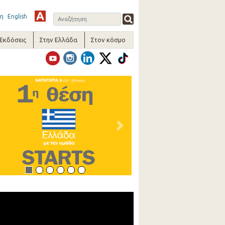
η
English
-Εκδόσεις
Στην Ελλάδα
Στον κόσμο
vious
Next