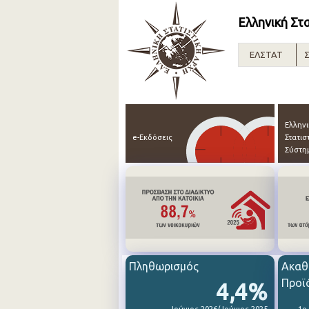
Ελληνική Στ
ΕΛΣΤΑΤ
Σ
Ελλην
e-Εκδόσεις
Στατισ
Σύστη
Πληθωρισμός
Ακαθ
Προϊ
4,4%