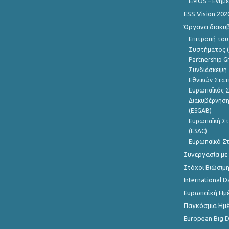
EMOS – Ενημε
ESS Vision 202
Όργανα διακυ
Επιτροπή του
Συστήματος (
Partnership G
Συνδιάσκεψη 
Εθνικών Στατ
Ευρωπαϊκός Σ
Διακυβέρνηση
(ESGAB)
Ευρωπαϊκή Στ
(ESAC)
Ευρωπαϊκό Στ
Συνεργασία με
Στόχοι Βιώσιμ
International D
Ευρωπαϊκή Ημέ
Παγκόσμια Ημέ
European Big 