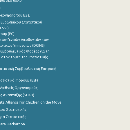
ρωτικό υλικό
0
βέρνησης του ΕΣΣ
 Ευρωπαϊκού Στατιστικού
ESSC)
roup (PG)
των Γενικών Διευθυντών των
ιστικών Υπηρεσιών (DGINS)
υμβουλευτικός Φορέας για τη
 στον τομέα της Στατιστικής
ατιστική Συμβουλευτική Επιτροπή
ατιστικό Φόρουμ (ESF)
 Διεθνείς Οργανισμούς
ης Ανάπτυξης (SDGs)
ata Alliance for Children on the Move
ρα Στατιστικής
ρα Στατιστικής
Data Hackathon