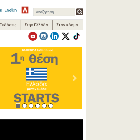
η
English
-Εκδόσεις
Στην Ελλάδα
Στον κόσμο
vious
Next