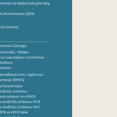
ιστικές και Μαζικά Δεδομένα (Big
ση Θεσσαλονίκης (ΔΕΘ)
κός Έλεγχος
τιστικό Σύστημα
ατιστικές - Πίνακες
των ευρωπαΪκών στατιστικών
lisations
ηλώσεις
εκπαίδευση στον τομέα των
ιστικών (EMOS)
α Πανεπιστήμια
ποβολής αιτήσεων
η πιστοποίηση του EMOS
α υποβολής αιτήσεων 2018
α υποβολής αιτήσεων 2021
ΑΠΘ με EMOS label