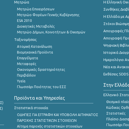
Μητρώα
Η Ελληνική Οι
Μητρώα Επιχειρήσεων
Συνθήκες Διαβ
Μητρώο Φορέων Γενικής Κυβέρνησης
Η Ελλάδα με Α
ESA 2010
Στόχοι Βιώσιμ
Διοικητικές Μεταβολές
Απογραφές Πλη
Μητρώο Δήμων, Κοινοτήτων & Οικισμών
Απογραφή Πρ
Ταξινομήσεις
Ψηφιακή Βιβλι
Ατομική Κατανάλωση
Βιομηχανικά Προϊόντα
Ιστορικά Δια
Επαγγέλματα
Ημερολόγιο Α
Μεταφορές
Νέα και Ανακο
Οικονομικές δραστηριότητες
Εκθέσεις SDDS
Περιβάλλον
Υγεία
Στην Ελλάδ
Γλωσσάρι Ποιότητας του ΕΣΣ
Ελληνικό Στατ
Προϊόντα και Υπηρεσίες
Θεσμικό πλαί
Σ)
Στατιστικά στοιχεία
Κώδικας Ορθή
Σ)
Στατιστικές
ΟΔΗΓΙΕΣ ΓΙΑ ΕΓΓΡΑΦΗ ΚΑΙ ΥΠΟΒΟΛΗ ΑΙΤΗΜΑΤΟΣ
Πλαίσιο Διασ
ΠΑΡΟΧΗΣ ΣΤΑΤΙΣΤΙΚΩΝ ΣΤΟΙΧΕΙΩΝ
Γλωσσάρι Ποι
Αίτημα παροχής στατιστικών στοιχείων