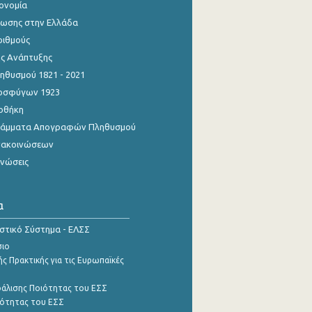
κονομία
ίωσης στην Ελλάδα
ριθμούς
ης Ανάπτυξης
θυσμού 1821 - 2021
οσφύγων 1923
οθήκη
γράμματα Απογραφών Πληθυσμού
νακοινώσεων
ινώσεις
α
ιστικό Σύστημα - ΕΛΣΣ
σιο
ς Πρακτικής για τις Ευρωπαϊκές
φάλισης Ποιότητας του ΕΣΣ
ότητας του ΕΣΣ