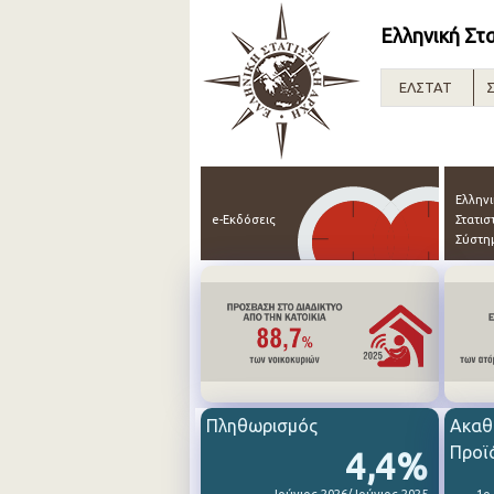
Ελληνική Στ
ΕΛΣΤΑΤ
Σ
Ελλην
e-Εκδόσεις
Στατισ
Σύστη
Πληθωρισμός
Ακαθ
Προϊ
4,4%