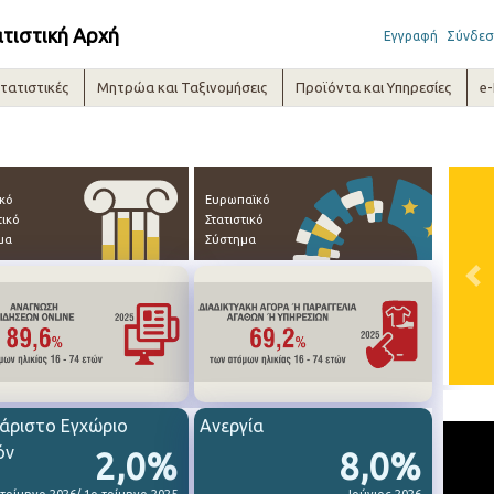
ατιστική Αρχή
Εγγραφή
Σύνδεσ
τατιστικές
Μητρώα και Ταξινομήσεις
Προϊόντα και Υπηρεσίες
e
ικό
Ευρωπαϊκό
τικό
Στατιστικό
μα
Σύστημα
Pre
άριστο Εγχώριο
Ανεργία
όν
2,0%
8,0%