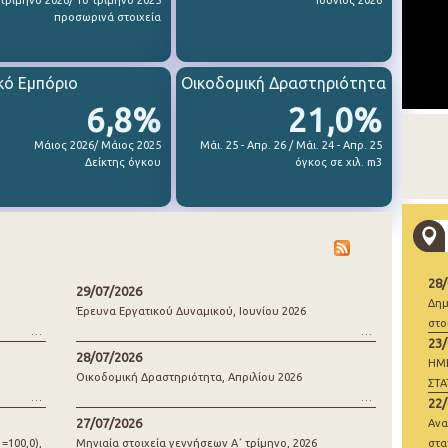
 τρίμηνο 2026/ 1ο τρίμηνο 2025
Ιούνιος 2026
προσωρινά στοιχεία
κό Εμπόριο
Οικοδομική Δραστηριότητα
6,8%
21,0%
Μάιος 2026/ Μάιος 2025
Μάι. 25 - Απρ. 26 / Μάι. 24 - Απρ. 25
Δείκτης όγκου
όγκος σε χιλ. m3
28
29/07/2026
Δημ
Έρευνα Εργατικού Δυναμικού, Ιουνίου 2026
στο
23
28/07/2026
ΗΜ
Οικοδομική Δραστηριότητα, Απριλίου 2026
ΣΤΑ
22
ΓΕΝ
27/07/2026
Ανα
=100,0),
Μηνιαία στοιχεία γεννήσεων Α΄ τρίμηνο, 2026
στα