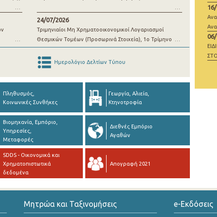
16
μί
Ανα
24/07/2026
Ανα
ων
Τριμηνιαίοι Μη Χρηματοοικονομικοί Λογαριασμοί
06
Θεσμικών Τομέων (Προσωρινά Στοιχεία), 1o Τρίμηνο
ΕΙΔ
2026
ΣΤΟ
Ημερολόγιο Δελτίων Τύπου
ΜΗ
Πληθυσμός,
Γεωργία, Αλιεία,
Κοινωνικές Συνθήκες
Κτηνοτροφία
Βιομηχανία, Εμπόριο,
Διεθνές Εμπόριο
Υπηρεσίες,
Αγαθών
Μεταφορές
SDDS - Οικονομικά και
Χρηματοπιστωτικά
Απογραφή 2021
δεδομένα
Μητρώα και Ταξινομήσεις
e-Εκδόσεις