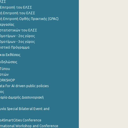
ΕΛΣΣ
 Επιτροπή του ΕΛΣΣ
ή Επιτροπή του ΕΛΣΣ
ή Επιτροπή Ορθής Πρακτικής (GPAC)
εργασίας
στατιστικών του ΕΛΣΣ
μοτίμων - 2ος γύρος
μοτίμων - 3ος γύρος
τιστικό Πρόγραμμα
αι Εκθέσεις
Εκδηλώσεις
 Τύπου
ηστών
WORKSHOP
a for AI driven public policies
ρος
αρία-Διμερής Διασυνοριακή
νία Special Bilateral Event and
cs4SmartCities Conference
ernational Workshop and Conference