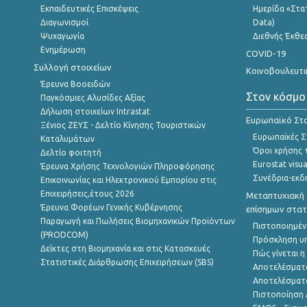
Εκπαιδευτικές Επισκέψεις
Ημερίδα «Στατ
Διαγωνισμοί
Data)
Ψυχαγωγία
Διεθνής Έκθε
Ενημέρωση
COVID-19
Συλλογή στοιχείων
Κοινοβουλευτι
Έρευνα Βοοειδών
Στον κόσμο
Παγκόσμιες Αλυσίδες Αξίας
Δήλωση στοιχείων Intrastat
Ευρωπαϊκό Στα
Ξένιος ΖΕΥΣ - Δελτίο Κίνησης Τουριστικών
Ευρωπαϊκές Στ
Καταλυμάτων
Όροι χρήσης 
Δελτίο φοιτητή
Eurostat visua
Έρευνα Χρήσης Τεχνολογιών Πληροφόρησης
Συνέδρια-εκδ
Επικοινωνίας και Ηλεκτρονικού Εμπορίου στις
Επιχειρήσεις,έτους 2026
Μεταπτυχιακή 
Έρευνα Φορέων Γενικής Κυβέρνησης
επίσημων στατ
Παραγωγή και Πωλήσεις Βιομηχανικών Προϊόντων
Πιστοποιημέν
(PRODCOM)
Πρόσκληση υ
Δείκτες στη Βιομηχανία και στις Κατασκευές
Πώς γίνεται 
Στατιστικές Διάρθρωσης Επιχειρήσεων (SBS)
Αποτελέσματ
Αποτελέσματ
Πιστοποίηση 