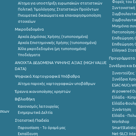
Φορείς του 
Αίτημα για υποστήριξη ευρωπαϊκών στατιστικών
Συντονιστική
Πολιτική Τιμολόγησης Στατιστικών Προϊόντων
Συμβουλευτικ
Πνευματικά δικαιώματα και επαναχρησιμοποίηση
Συμβουλευτικ
στοιχείων
Μνημόνια συν
Μικροδεδομένα
Πιστοποίηση 
Αρχεία Δημόσιας Χρήσης (τυποποιημένα)
Επιθεώρηση Ο
Αρχεία Επιστημονικής Χρήσης (τυποποιημένα)
Επιθεώρηση Ο
Άλλα μικροδεδομένα (μη τυποποιημένα)
Ελληνικό Στα
Υποδείγματα
Προγράμματα κ
ANOIXTA ΔΕΔΟΜΕΝΑ ΥΨΗΛΗΣ ΑΞΙΑΣ (HIGH VALUE
Συνέδρια και 
DATA)
Συνεντεύξεις
Ψηφιακά Χαρτογραφικά Υπόβαθρα
Συνέδρια Χρ
Αίτημα παροχής χαρτογραφικών υποβάθρων
ESAC-NUCs 
Έρευνα ικανοποίησης χρηστών
AI powered Dat
Ελλάδα - Κύπ
Βιβλιοθήκη
Ελλάδα-Βουλγ
Κανονισμός λειτουργίας
Συνάντηση
ήσεων
Ενημερωτικά Δελτία
Ελλάδα - Πολω
Στατιστική Παιδεία
Workshop
Παρουσίαση - Το όραμά μας
SmartStatisti
Εκπαίδευση
Net-SILC3 Int