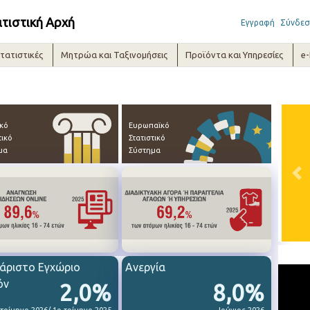
ατιστική Αρχή
Εγγραφή
Σύνδεσ
τατιστικές
Μητρώα και Ταξινομήσεις
Προϊόντα και Υπηρεσίες
e
ικό
Ευρωπαϊκό
τικό
Στατιστικό
μα
Σύστημα
Pre
άριστο Εγχώριο
Ανεργία
όν
2,0%
8,0%