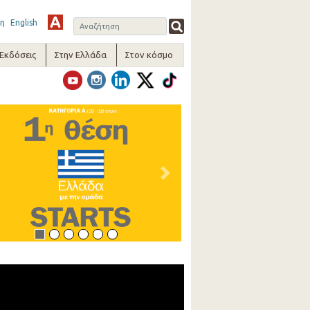
η
English
-Εκδόσεις
Στην Ελλάδα
Στον κόσμο
vious
Next