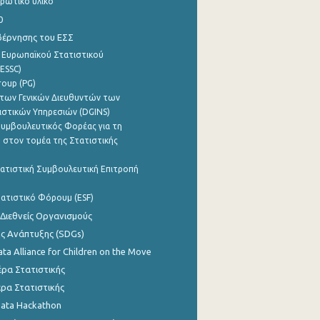
ρωτικό υλικό
0
βέρνησης του ΕΣΣ
 Ευρωπαϊκού Στατιστικού
ESSC)
roup (PG)
των Γενικών Διευθυντών των
ιστικών Υπηρεσιών (DGINS)
υμβουλευτικός Φορέας για τη
 στον τομέα της Στατιστικής
ατιστική Συμβουλευτική Επιτροπή
ατιστικό Φόρουμ (ESF)
 Διεθνείς Οργανισμούς
ης Ανάπτυξης (SDGs)
ata Alliance for Children on the Move
ρα Στατιστικής
ρα Στατιστικής
Data Hackathon