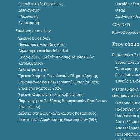
Εκπαιδευτικές Επισκέψεις
Ημερίδα «Στατ
Διαγωνισμοί
Data)
Ψυχαγωγία
Διεθνής Έκθε
Ενημέρωση
COVID-19
Συλλογή στοιχείων
Κοινοβουλευτι
Έρευνα Βοοειδών
Στον κόσμο
Παγκόσμιες Αλυσίδες Αξίας
Δήλωση στοιχείων Intrastat
Ευρωπαϊκό Στα
Ξένιος ΖΕΥΣ - Δελτίο Κίνησης Τουριστικών
Ευρωπαϊκές Στ
Καταλυμάτων
Όροι χρήσης 
Δελτίο φοιτητή
Eurostat visua
Έρευνα Χρήσης Τεχνολογιών Πληροφόρησης
Συνέδρια-εκδ
Επικοινωνίας και Ηλεκτρονικού Εμπορίου στις
Επιχειρήσεις,έτους 2026
Μεταπτυχιακή 
Έρευνα Φορέων Γενικής Κυβέρνησης
επίσημων στατ
Παραγωγή και Πωλήσεις Βιομηχανικών Προϊόντων
Πιστοποιημέν
(PRODCOM)
Πρόσκληση υ
Δείκτες στη Βιομηχανία και στις Κατασκευές
Πώς γίνεται 
Στατιστικές Διάρθρωσης Επιχειρήσεων (SBS)
Αποτελέσματ
Αποτελέσματ
Πιστοποίηση 