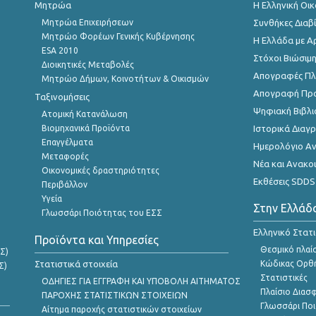
Μητρώα
Η Ελληνική Οι
Μητρώα Επιχειρήσεων
Συνθήκες Διαβ
Μητρώο Φορέων Γενικής Κυβέρνησης
Η Ελλάδα με Α
ESA 2010
Στόχοι Βιώσιμ
Διοικητικές Μεταβολές
Απογραφές Πλη
Μητρώο Δήμων, Κοινοτήτων & Οικισμών
Απογραφή Πρ
Ταξινομήσεις
Ψηφιακή Βιβλι
Ατομική Κατανάλωση
Βιομηχανικά Προϊόντα
Ιστορικά Δια
Επαγγέλματα
Ημερολόγιο Α
Μεταφορές
Νέα και Ανακο
Οικονομικές δραστηριότητες
Εκθέσεις SDDS
Περιβάλλον
Υγεία
Στην Ελλάδ
Γλωσσάρι Ποιότητας του ΕΣΣ
Ελληνικό Στατ
Προϊόντα και Υπηρεσίες
Θεσμικό πλαί
Σ)
Στατιστικά στοιχεία
Κώδικας Ορθή
Σ)
Στατιστικές
ΟΔΗΓΙΕΣ ΓΙΑ ΕΓΓΡΑΦΗ ΚΑΙ ΥΠΟΒΟΛΗ ΑΙΤΗΜΑΤΟΣ
Πλαίσιο Διασ
ΠΑΡΟΧΗΣ ΣΤΑΤΙΣΤΙΚΩΝ ΣΤΟΙΧΕΙΩΝ
Γλωσσάρι Ποι
Αίτημα παροχής στατιστικών στοιχείων