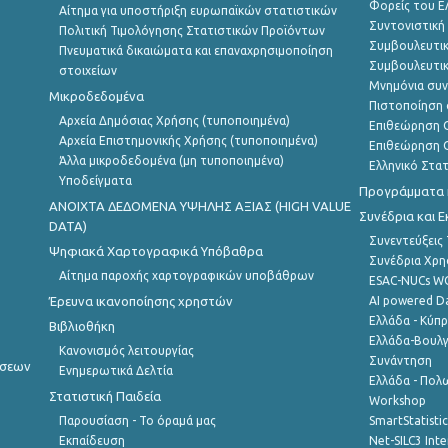
Φορείς του 
Αίτημα για υποστήριξη ευρωπαϊκών στατιστικών
Συντονιστική
Πολιτική Τιμολόγησης Στατιστικών Προϊόντων
Συμβουλευτικ
Πνευματικά δικαιώματα και επαναχρησιμοποίηση
Συμβουλευτικ
στοιχείων
Μνημόνια συν
Μικροδεδομένα
Πιστοποίηση 
Αρχεία Δημόσιας Χρήσης (τυποποιημένα)
Επιθεώρηση Ο
Αρχεία Επιστημονικής Χρήσης (τυποποιημένα)
Επιθεώρηση Ο
Άλλα μικροδεδομένα (μη τυποποιημένα)
Ελληνικό Στα
Υποδείγματα
Προγράμματα κ
ANOIXTA ΔΕΔΟΜΕΝΑ ΥΨΗΛΗΣ ΑΞΙΑΣ (HIGH VALUE
Συνέδρια και 
DATA)
Συνεντεύξεις
Ψηφιακά Χαρτογραφικά Υπόβαθρα
Συνέδρια Χρ
Αίτημα παροχής χαρτογραφικών υποβάθρων
ESAC-NUCs 
Έρευνα ικανοποίησης χρηστών
AI powered Dat
Ελλάδα - Κύπ
Βιβλιοθήκη
Ελλάδα-Βουλγ
Κανονισμός λειτουργίας
Συνάντηση
ήσεων
Ενημερωτικά Δελτία
Ελλάδα - Πολω
Στατιστική Παιδεία
Workshop
Παρουσίαση - Το όραμά μας
SmartStatisti
Εκπαίδευση
Net-SILC3 Int