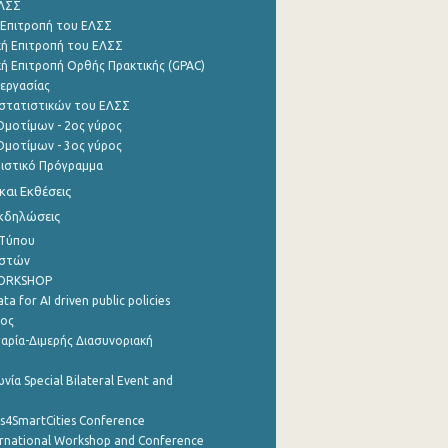
ΕΛΣΣ
 Επιτροπή του ΕΛΣΣ
ή Επιτροπή του ΕΛΣΣ
ή Επιτροπή Ορθής Πρακτικής (GPAC)
εργασίας
στατιστικών του ΕΛΣΣ
μοτίμων - 2ος γύρος
μοτίμων - 3ος γύρος
τιστικό Πρόγραμμα
αι Εκθέσεις
Εκδηλώσεις
 Τύπου
ηστών
WORKSHOP
a for AI driven public policies
ρος
αρία-Διμερής Διασυνοριακή
νία Special Bilateral Event and
cs4SmartCities Conference
ernational Workshop and Conference