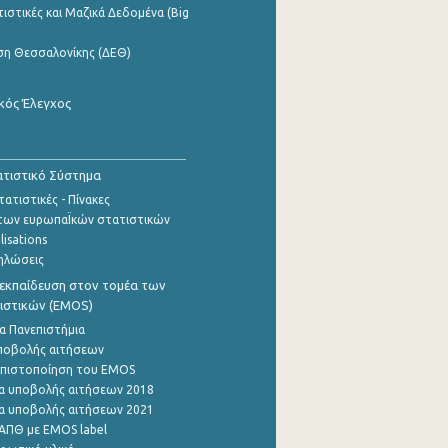
ιστικές και Μαζικά Δεδομένα (Big
ση Θεσσαλονίκης (ΔΕΘ)
κός Έλεγχος
τιστικό Σύστημα
ατιστικές - Πίνακες
των ευρωπαΪκών στατιστικών
lisations
ηλώσεις
εκπαίδευση στον τομέα των
ιστικών (EMOS)
α Πανεπιστήμια
ποβολής αιτήσεων
η πιστοποίηση του EMOS
α υποβολής αιτήσεων 2018
α υποβολής αιτήσεων 2021
ΑΠΘ με EMOS label