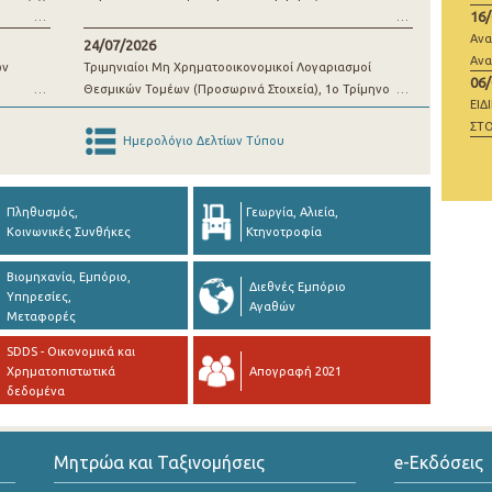
16
μί
Ανα
24/07/2026
Ανα
ων
Τριμηνιαίοι Μη Χρηματοοικονομικοί Λογαριασμοί
06
Θεσμικών Τομέων (Προσωρινά Στοιχεία), 1o Τρίμηνο
ΕΙΔ
2026
ΣΤΟ
Ημερολόγιο Δελτίων Τύπου
ΜΗ
Πληθυσμός,
Γεωργία, Αλιεία,
Κοινωνικές Συνθήκες
Κτηνοτροφία
Βιομηχανία, Εμπόριο,
Διεθνές Εμπόριο
Υπηρεσίες,
Αγαθών
Μεταφορές
SDDS - Οικονομικά και
Χρηματοπιστωτικά
Απογραφή 2021
δεδομένα
Μητρώα και Ταξινομήσεις
e-Εκδόσεις