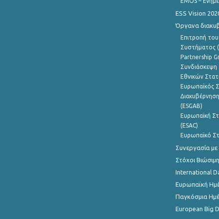
EMOS – Ενημε
ESS Vision 202
Όργανα διακυ
Επιτροπή του
Συστήματος (
Partnership G
Συνδιάσκεψη 
Εθνικών Στατ
Ευρωπαϊκός Σ
Διακυβέρνηση
(ESGAB)
Ευρωπαϊκή Στ
(ESAC)
Ευρωπαϊκό Στ
Συνεργασία με
Στόχοι Βιώσιμ
International D
Ευρωπαϊκή Ημέ
Παγκόσμια Ημέ
European Big 