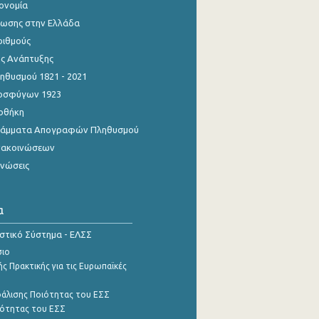
κονομία
ίωσης στην Ελλάδα
ριθμούς
ης Ανάπτυξης
θυσμού 1821 - 2021
οσφύγων 1923
οθήκη
γράμματα Απογραφών Πληθυσμού
νακοινώσεων
ινώσεις
α
ιστικό Σύστημα - ΕΛΣΣ
σιο
ς Πρακτικής για τις Ευρωπαϊκές
φάλισης Ποιότητας του ΕΣΣ
ότητας του ΕΣΣ