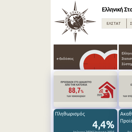
Ελληνική Στ
ΕΛΣΤΑΤ
Σ
Ελλην
e-Εκδόσεις
Στατισ
Σύστη
Πληθωρισμός
Ακαθ
Προϊ
4,4%