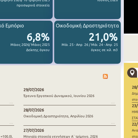
 τρίμηνο 2026/ 1ο τρίμηνο 2025
Ιούνιος 2026
προσωρινά στοιχεία
κό Εμπόριο
Οικοδομική Δραστηριότητα
6,8%
21,0%
Μάιος 2026/ Μάιος 2025
Μάι. 25 - Απρ. 26 / Μάι. 24 - Απρ. 25
Δείκτης όγκου
όγκος σε χιλ. m3
28
29/07/2026
Δημ
Έρευνα Εργατικού Δυναμικού, Ιουνίου 2026
στο
23
28/07/2026
ΗΜ
Οικοδομική Δραστηριότητα, Απριλίου 2026
ΣΤΑ
22
ΓΕΝ
27/07/2026
Ανα
=100,0),
Μηνιαία στοιχεία γεννήσεων Α΄ τρίμηνο, 2026
στα