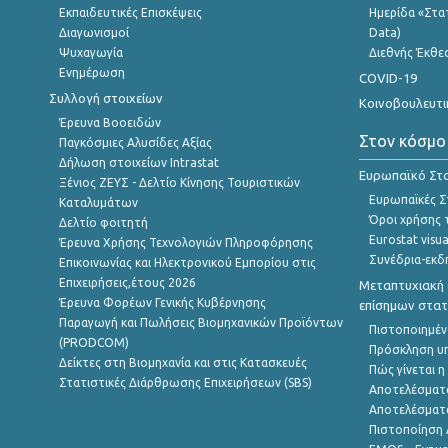
Εκπαιδευτικές Επισκέψεις
Ημερίδα «Στατ
Διαγωνισμοί
Data)
Ψυχαγωγία
Διεθνής Έκθε
Ενημέρωση
COVID-19
Συλλογή στοιχείων
Κοινοβουλευτι
Έρευνα Βοοειδών
Στον κόσμο
Παγκόσμιες Αλυσίδες Αξίας
Δήλωση στοιχείων Intrastat
Ευρωπαϊκό Στα
Ξένιος ΖΕΥΣ - Δελτίο Κίνησης Τουριστικών
Ευρωπαϊκές Στ
Καταλυμάτων
Όροι χρήσης 
Δελτίο φοιτητή
Eurostat visua
Έρευνα Χρήσης Τεχνολογιών Πληροφόρησης
Συνέδρια-εκδ
Επικοινωνίας και Ηλεκτρονικού Εμπορίου στις
Επιχειρήσεις,έτους 2026
Μεταπτυχιακή 
Έρευνα Φορέων Γενικής Κυβέρνησης
επίσημων στατ
Παραγωγή και Πωλήσεις Βιομηχανικών Προϊόντων
Πιστοποιημέν
(PRODCOM)
Πρόσκληση υ
Δείκτες στη Βιομηχανία και στις Κατασκευές
Πώς γίνεται 
Στατιστικές Διάρθρωσης Επιχειρήσεων (SBS)
Αποτελέσματ
Αποτελέσματ
Πιστοποίηση 