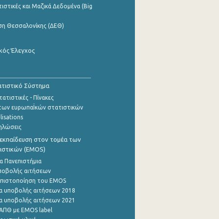
ιστικές και Μαζικά Δεδομένα (Big
ση Θεσσαλονίκης (ΔΕΘ)
κός Έλεγχος
τιστικό Σύστημα
ατιστικές - Πίνακες
των ευρωπαΪκών στατιστικών
lisations
ηλώσεις
εκπαίδευση στον τομέα των
ιστικών (EMOS)
α Πανεπιστήμια
ποβολής αιτήσεων
η πιστοποίηση του EMOS
α υποβολής αιτήσεων 2018
α υποβολής αιτήσεων 2021
ΑΠΘ με EMOS label