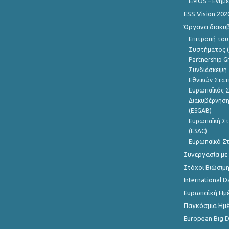
EMOS – Ενημε
ESS Vision 202
Όργανα διακυ
Επιτροπή του
Συστήματος (
Partnership G
Συνδιάσκεψη 
Εθνικών Στατ
Ευρωπαϊκός Σ
Διακυβέρνηση
(ESGAB)
Ευρωπαϊκή Στ
(ESAC)
Ευρωπαϊκό Στ
Συνεργασία με
Στόχοι Βιώσιμ
International D
Ευρωπαϊκή Ημέ
Παγκόσμια Ημέ
European Big 