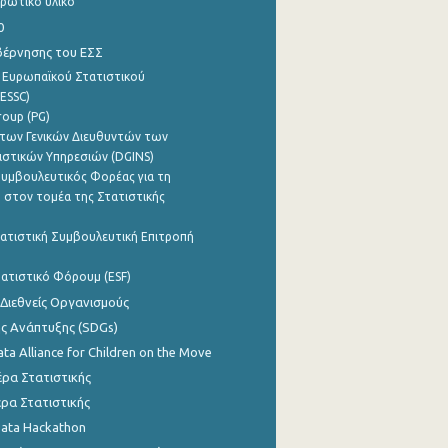
ρωτικό υλικό
0
βέρνησης του ΕΣΣ
 Ευρωπαϊκού Στατιστικού
ESSC)
roup (PG)
των Γενικών Διευθυντών των
ιστικών Υπηρεσιών (DGINS)
υμβουλευτικός Φορέας για τη
 στον τομέα της Στατιστικής
ατιστική Συμβουλευτική Επιτροπή
ατιστικό Φόρουμ (ESF)
 Διεθνείς Οργανισμούς
ης Ανάπτυξης (SDGs)
ata Alliance for Children on the Move
ρα Στατιστικής
ρα Στατιστικής
Data Hackathon