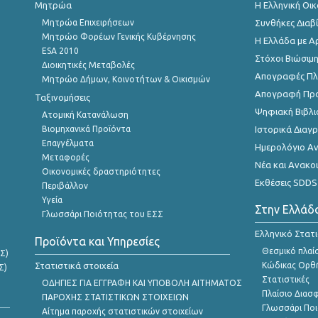
Μητρώα
Η Ελληνική Οι
Μητρώα Επιχειρήσεων
Συνθήκες Διαβ
Μητρώο Φορέων Γενικής Κυβέρνησης
Η Ελλάδα με Α
ESA 2010
Στόχοι Βιώσιμ
Διοικητικές Μεταβολές
Απογραφές Πλη
Μητρώο Δήμων, Κοινοτήτων & Οικισμών
Απογραφή Πρ
Ταξινομήσεις
Ψηφιακή Βιβλι
Ατομική Κατανάλωση
Βιομηχανικά Προϊόντα
Ιστορικά Δια
Επαγγέλματα
Ημερολόγιο Α
Μεταφορές
Νέα και Ανακο
Οικονομικές δραστηριότητες
Εκθέσεις SDDS
Περιβάλλον
Υγεία
Στην Ελλάδ
Γλωσσάρι Ποιότητας του ΕΣΣ
Ελληνικό Στατ
Προϊόντα και Υπηρεσίες
Θεσμικό πλαί
Σ)
Στατιστικά στοιχεία
Κώδικας Ορθή
Σ)
Στατιστικές
ΟΔΗΓΙΕΣ ΓΙΑ ΕΓΓΡΑΦΗ ΚΑΙ ΥΠΟΒΟΛΗ ΑΙΤΗΜΑΤΟΣ
Πλαίσιο Διασ
ΠΑΡΟΧΗΣ ΣΤΑΤΙΣΤΙΚΩΝ ΣΤΟΙΧΕΙΩΝ
Γλωσσάρι Ποι
Αίτημα παροχής στατιστικών στοιχείων