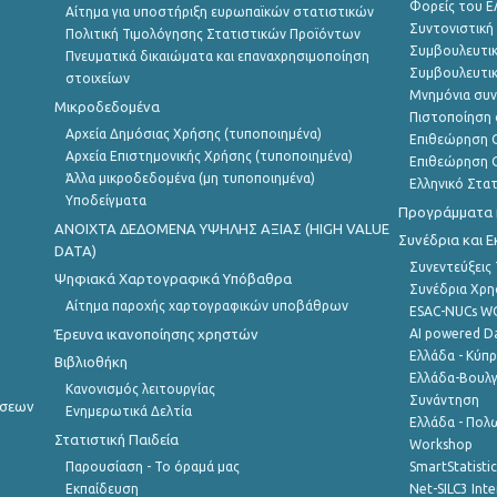
Φορείς του 
Αίτημα για υποστήριξη ευρωπαϊκών στατιστικών
Συντονιστική
Πολιτική Τιμολόγησης Στατιστικών Προϊόντων
Συμβουλευτικ
Πνευματικά δικαιώματα και επαναχρησιμοποίηση
Συμβουλευτικ
στοιχείων
Μνημόνια συν
Μικροδεδομένα
Πιστοποίηση 
Αρχεία Δημόσιας Χρήσης (τυποποιημένα)
Επιθεώρηση Ο
Αρχεία Επιστημονικής Χρήσης (τυποποιημένα)
Επιθεώρηση Ο
Άλλα μικροδεδομένα (μη τυποποιημένα)
Ελληνικό Στα
Υποδείγματα
Προγράμματα κ
ANOIXTA ΔΕΔΟΜΕΝΑ ΥΨΗΛΗΣ ΑΞΙΑΣ (HIGH VALUE
Συνέδρια και 
DATA)
Συνεντεύξεις
Ψηφιακά Χαρτογραφικά Υπόβαθρα
Συνέδρια Χρ
Αίτημα παροχής χαρτογραφικών υποβάθρων
ESAC-NUCs 
Έρευνα ικανοποίησης χρηστών
AI powered Dat
Ελλάδα - Κύπ
Βιβλιοθήκη
Ελλάδα-Βουλγ
Κανονισμός λειτουργίας
Συνάντηση
ήσεων
Ενημερωτικά Δελτία
Ελλάδα - Πολω
Στατιστική Παιδεία
Workshop
Παρουσίαση - Το όραμά μας
SmartStatisti
Εκπαίδευση
Net-SILC3 Int