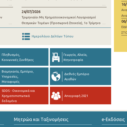
16
μί
Ανα
24/07/2026
Ανα
ων
Τριμηνιαίοι Μη Χρηματοοικονομικοί Λογαριασμοί
06
Θεσμικών Τομέων (Προσωρινά Στοιχεία), 1o Τρίμηνο
ΕΙΔ
2026
ΣΤΟ
Ημερολόγιο Δελτίων Τύπου
ΜΗ
Πληθυσμός,
Γεωργία, Αλιεία,
Κοινωνικές Συνθήκες
Κτηνοτροφία
Βιομηχανία, Εμπόριο,
Διεθνές Εμπόριο
Υπηρεσίες,
Αγαθών
Μεταφορές
SDDS - Οικονομικά και
Χρηματοπιστωτικά
Απογραφή 2021
δεδομένα
Μητρώα και Ταξινομήσεις
e-Εκδόσεις