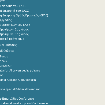
ΕΛΣΣ
 Επιτροπή του ΕΛΣΣ
ή Επιτροπή του ΕΛΣΣ
ή Επιτροπή Ορθής Πρακτικής (GPAC)
εργασίας
στατιστικών του ΕΛΣΣ
μοτίμων - 2ος γύρος
μοτίμων - 3ος γύρος
τιστικό Πρόγραμμα
αι Εκθέσεις
Εκδηλώσεις
 Τύπου
ηστών
WORKSHOP
a for AI driven public policies
ρος
αρία-Διμερής Διασυνοριακή
νία Special Bilateral Event and
cs4SmartCities Conference
ernational Workshop and Conference