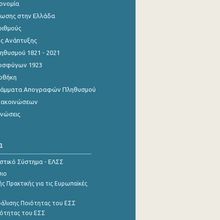
κονομία
ίωσης στην Ελλάδα
ριθμούς
ης Ανάπτυξης
θυσμού 1821 - 2021
οσφύγων 1923
οθήκη
γράμματα Απογραφών Πληθυσμού
νακοινώσεων
ινώσεις
α
ιστικό Σύστημα - ΕΛΣΣ
σιο
ς Πρακτικής για τις Ευρωπαϊκές
φάλισης Ποιότητας του ΕΣΣ
ότητας του ΕΣΣ