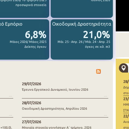
 τρίμηνο 2026/ 1ο τρίμηνο 2025
Ιούνιος 2026
προσωρινά στοιχεία
κό Εμπόριο
Οικοδομική Δραστηριότητα
6,8%
21,0%
Μάιος 2026/ Μάιος 2025
Μάι. 25 - Απρ. 26 / Μάι. 24 - Απρ. 25
Δείκτης όγκου
όγκος σε χιλ. m3
28
29/07/2026
Δημ
Έρευνα Εργατικού Δυναμικού, Ιουνίου 2026
στο
23
28/07/2026
ΗΜ
Οικοδομική Δραστηριότητα, Απριλίου 2026
ΣΤΑ
22
ΓΕΝ
27/07/2026
Ανα
=100,0),
Μηνιαία στοιχεία γεννήσεων Α΄ τρίμηνο, 2026
στα