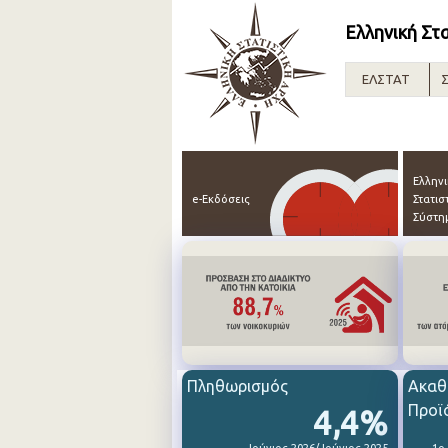
Ελληνική Στ
ΕΛΣΤΑΤ
Σ
Ελλην
e-Εκδόσεις
Στατισ
Σύστη
Πληθωρισμός
Ακαθ
Προϊ
4,4%