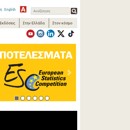
η
English
-Εκδόσεις
Στην Ελλάδα
Στον κόσμο
vious
Next