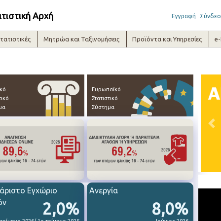
ατιστική Αρχή
Εγγραφή
Σύνδεσ
τατιστικές
Μητρώα και Ταξινομήσεις
Προϊόντα και Υπηρεσίες
e
ικό
Ευρωπαϊκό
τικό
Στατιστικό
μα
Σύστημα
Pre
άριστο Εγχώριο
Ανεργία
όν
2,0%
8,0%