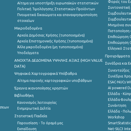
Φορείς του 
Αίτημα για υποστήριξη ευρωπαϊκών στατιστικών
Συντονιστική
Πολιτική Τιμολόγησης Στατιστικών Προϊόντων
Συμβουλευτικ
Πνευματικά δικαιώματα και επαναχρησιμοποίηση
Συμβουλευτικ
στοιχείων
Μνημόνια συν
Μικροδεδομένα
Πιστοποίηση 
Αρχεία Δημόσιας Χρήσης (τυποποιημένα)
Επιθεώρηση Ο
Αρχεία Επιστημονικής Χρήσης (τυποποιημένα)
Επιθεώρηση Ο
Άλλα μικροδεδομένα (μη τυποποιημένα)
Ελληνικό Στα
Υποδείγματα
Προγράμματα κ
ANOIXTA ΔΕΔΟΜΕΝΑ ΥΨΗΛΗΣ ΑΞΙΑΣ (HIGH VALUE
Συνέδρια και 
DATA)
Συνεντεύξεις
Ψηφιακά Χαρτογραφικά Υπόβαθρα
Συνέδρια Χρ
Αίτημα παροχής χαρτογραφικών υποβάθρων
ESAC-NUCs 
Έρευνα ικανοποίησης χρηστών
AI powered Dat
Ελλάδα - Κύπ
Βιβλιοθήκη
Ελλάδα-Βουλγ
Κανονισμός λειτουργίας
Συνάντηση
ήσεων
Ενημερωτικά Δελτία
Ελλάδα - Πολω
Στατιστική Παιδεία
Workshop
Παρουσίαση - Το όραμά μας
SmartStatisti
Εκπαίδευση
Net-SILC3 Int