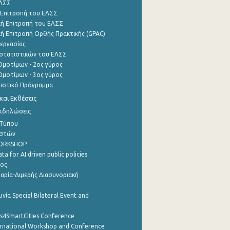
ΕΛΣΣ
 Επιτροπή του ΕΛΣΣ
ή Επιτροπή του ΕΛΣΣ
ή Επιτροπή Ορθής Πρακτικής (GPAC)
εργασίας
στατιστικών του ΕΛΣΣ
μοτίμων - 2ος γύρος
μοτίμων - 3ος γύρος
τιστικό Πρόγραμμα
αι Εκθέσεις
Εκδηλώσεις
 Τύπου
ηστών
WORKSHOP
a for AI driven public policies
ρος
αρία-Διμερής Διασυνοριακή
νία Special Bilateral Event and
cs4SmartCities Conference
ernational Workshop and Conference