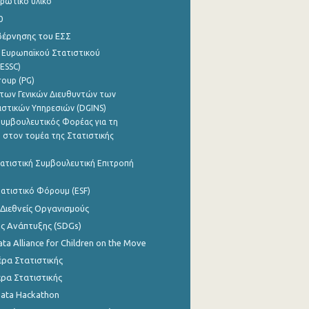
ρωτικό υλικό
0
βέρνησης του ΕΣΣ
 Ευρωπαϊκού Στατιστικού
ESSC)
roup (PG)
των Γενικών Διευθυντών των
ιστικών Υπηρεσιών (DGINS)
υμβουλευτικός Φορέας για τη
 στον τομέα της Στατιστικής
ατιστική Συμβουλευτική Επιτροπή
ατιστικό Φόρουμ (ESF)
 Διεθνείς Οργανισμούς
ης Ανάπτυξης (SDGs)
ata Alliance for Children on the Move
ρα Στατιστικής
ρα Στατιστικής
Data Hackathon