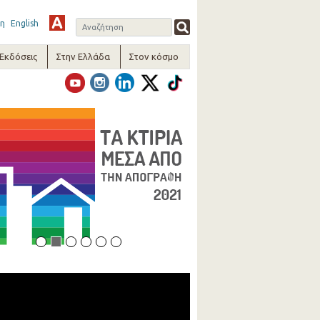
η
English
-Εκδόσεις
Στην Ελλάδα
Στον κόσμο
vious
Next