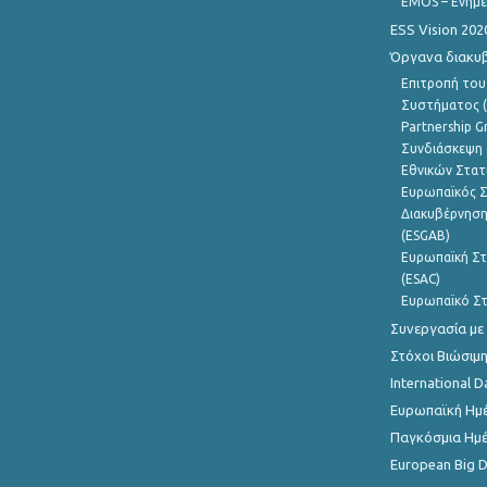
EMOS – Ενημε
ESS Vision 202
Όργανα διακυ
Επιτροπή του
Συστήματος (
Partnership G
Συνδιάσκεψη 
Εθνικών Στατ
Ευρωπαϊκός Σ
Διακυβέρνηση
(ESGAB)
Ευρωπαϊκή Στ
(ESAC)
Ευρωπαϊκό Στ
Συνεργασία με
Στόχοι Βιώσιμ
International D
Ευρωπαϊκή Ημέ
Παγκόσμια Ημέ
European Big 