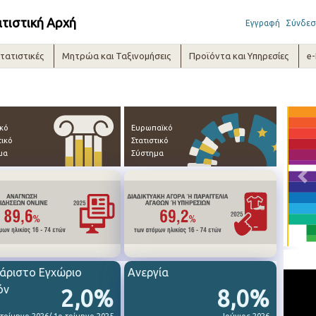
ατιστική Αρχή
Εγγραφή
Σύνδεσ
τατιστικές
Μητρώα και Ταξινομήσεις
Προϊόντα και Υπηρεσίες
e
ικό
Ευρωπαϊκό
τικό
Στατιστικό
μα
Σύστημα
Pre
άριστο Εγχώριο
Ανεργία
όν
2,0%
8,0%