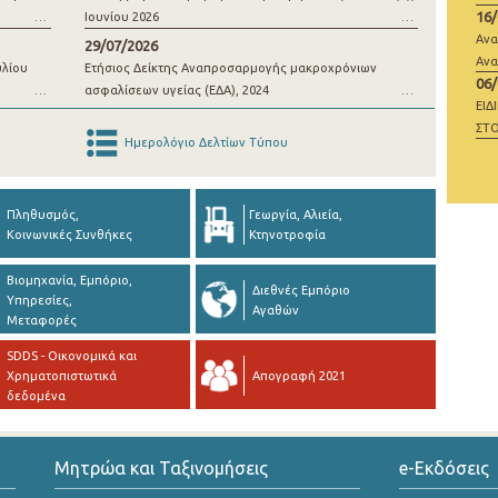
16
Ιουνίου 2026
μί
Ανα
29/07/2026
Ανα
υλίου
Ετήσιος Δείκτης Αναπροσαρμογής μακροχρόνιων
06
ασφαλίσεων υγείας (ΕΔΑ), 2024
ΕΙΔ
ΣΤΟ
Ημερολόγιο Δελτίων Τύπου
ΜΗ
Πληθυσμός,
Γεωργία, Αλιεία,
Κοινωνικές Συνθήκες
Κτηνοτροφία
Βιομηχανία, Εμπόριο,
Διεθνές Εμπόριο
Υπηρεσίες,
Αγαθών
Μεταφορές
SDDS - Οικονομικά και
Χρηματοπιστωτικά
Απογραφή 2021
δεδομένα
Μητρώα και Ταξινομήσεις
e-Εκδόσεις