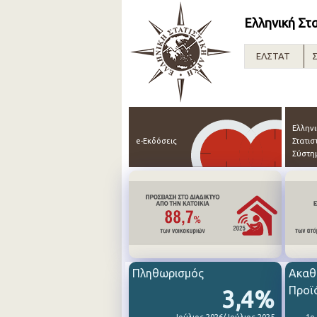
Ελληνική Στ
ΕΛΣΤΑΤ
Σ
Ελλην
e-Εκδόσεις
Στατισ
Σύστη
Πληθωρισμός
Ακαθ
Προϊ
3,4%