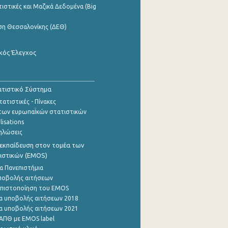
ιστικές και Μαζικά Δεδομένα (Big
ση Θεσσαλονίκης (ΔΕΘ)
κός Έλεγχος
τιστικό Σύστημα
ατιστικές - Πίνακες
των ευρωπαΪκών στατιστικών
lisations
ηλώσεις
εκπαίδευση στον τομέα των
ιστικών (EMOS)
α Πανεπιστήμια
ποβολής αιτήσεων
η πιστοποίηση του EMOS
α υποβολής αιτήσεων 2018
α υποβολής αιτήσεων 2021
ΑΠΘ με EMOS label