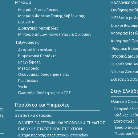
Μητρώα
Η Ελληνική Οι
Μητρώα Επιχειρήσεων
Συνθήκες Διαβ
Μητρώο Φορέων Γενικής Κυβέρνησης
Η Ελλάδα με Α
ESA 2010
Στόχοι Βιώσιμ
Διοικητικές Μεταβολές
Απογραφές Πλη
Μητρώο Δήμων, Κοινοτήτων & Οικισμών
Απογραφή Πρ
Ταξινομήσεις
Ψηφιακή Βιβλι
Ατομική Κατανάλωση
Βιομηχανικά Προϊόντα
Ιστορικά Δια
Επαγγέλματα
Ημερολόγιο Α
Μεταφορές
Νέα και Ανακο
Οικονομικές δραστηριότητες
Εκθέσεις SDDS
Περιβάλλον
Υγεία
Στην Ελλάδ
Γλωσσάρι Ποιότητας του ΕΣΣ
Ελληνικό Στατ
Προϊόντα και Υπηρεσίες
Θεσμικό πλαί
Σ)
Στατιστικά στοιχεία
Κώδικας Ορθή
Σ)
Στατιστικές
ΟΔΗΓΙΕΣ ΓΙΑ ΕΓΓΡΑΦΗ ΚΑΙ ΥΠΟΒΟΛΗ ΑΙΤΗΜΑΤΟΣ
Πλαίσιο Διασ
ΠΑΡΟΧΗΣ ΣΤΑΤΙΣΤΙΚΩΝ ΣΤΟΙΧΕΙΩΝ
Γλωσσάρι Ποι
Αίτημα παροχής στατιστικών στοιχείων