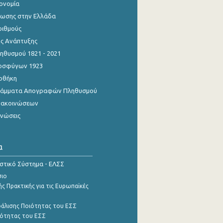
κονομία
ίωσης στην Ελλάδα
ριθμούς
ης Ανάπτυξης
θυσμού 1821 - 2021
οσφύγων 1923
οθήκη
γράμματα Απογραφών Πληθυσμού
νακοινώσεων
ινώσεις
α
ιστικό Σύστημα - ΕΛΣΣ
σιο
ς Πρακτικής για τις Ευρωπαϊκές
φάλισης Ποιότητας του ΕΣΣ
ότητας του ΕΣΣ