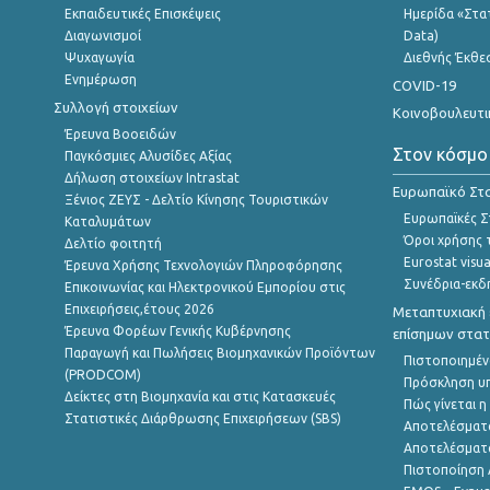
Εκπαιδευτικές Επισκέψεις
Ημερίδα «Στατ
Διαγωνισμοί
Data)
Ψυχαγωγία
Διεθνής Έκθε
Ενημέρωση
COVID-19
Συλλογή στοιχείων
Κοινοβουλευτι
Έρευνα Βοοειδών
Στον κόσμο
Παγκόσμιες Αλυσίδες Αξίας
Δήλωση στοιχείων Intrastat
Ευρωπαϊκό Στα
Ξένιος ΖΕΥΣ - Δελτίο Κίνησης Τουριστικών
Ευρωπαϊκές Στ
Καταλυμάτων
Όροι χρήσης 
Δελτίο φοιτητή
Eurostat visua
Έρευνα Χρήσης Τεχνολογιών Πληροφόρησης
Συνέδρια-εκδ
Επικοινωνίας και Ηλεκτρονικού Εμπορίου στις
Επιχειρήσεις,έτους 2026
Μεταπτυχιακή 
Έρευνα Φορέων Γενικής Κυβέρνησης
επίσημων στατ
Παραγωγή και Πωλήσεις Βιομηχανικών Προϊόντων
Πιστοποιημέν
(PRODCOM)
Πρόσκληση υ
Δείκτες στη Βιομηχανία και στις Κατασκευές
Πώς γίνεται 
Στατιστικές Διάρθρωσης Επιχειρήσεων (SBS)
Αποτελέσματ
Αποτελέσματ
Πιστοποίηση 