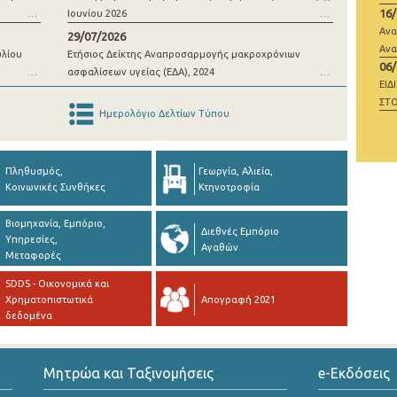
16
Ιουνίου 2026
μί
Ανα
29/07/2026
Ανα
υλίου
Ετήσιος Δείκτης Αναπροσαρμογής μακροχρόνιων
06
ασφαλίσεων υγείας (ΕΔΑ), 2024
ΕΙΔ
ΣΤΟ
Ημερολόγιο Δελτίων Τύπου
ΜΗ
Πληθυσμός,
Γεωργία, Αλιεία,
Κοινωνικές Συνθήκες
Κτηνοτροφία
Βιομηχανία, Εμπόριο,
Διεθνές Εμπόριο
Υπηρεσίες,
Αγαθών
Μεταφορές
SDDS - Οικονομικά και
Χρηματοπιστωτικά
Απογραφή 2021
δεδομένα
Μητρώα και Ταξινομήσεις
e-Εκδόσεις