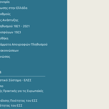
κονομία
ίωσης στην Ελλάδα
ριθμούς
ης Ανάπτυξης
θυσμού 1821 - 2021
οσφύγων 1923
οθήκη
γράμματα Απογραφών Πληθυσμού
νακοινώσεων
ινώσεις
α
ιστικό Σύστημα - ΕΛΣΣ
σιο
ς Πρακτικής για τις Ευρωπαϊκές
φάλισης Ποιότητας του ΕΣΣ
ότητας του ΕΣΣ