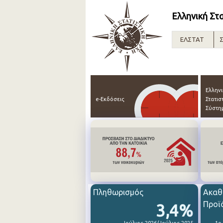
Ελληνική Στ
ΕΛΣΤΑΤ
Σ
Ελλην
e-Εκδόσεις
Στατισ
Σύστη
Πληθωρισμός
Ακαθ
Προϊ
3,4%