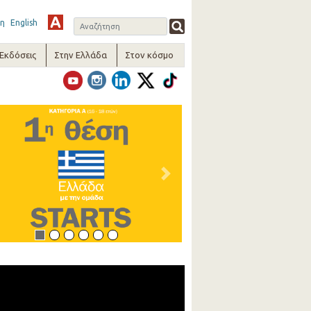
η
English
-Εκδόσεις
Στην Ελλάδα
Στον κόσμο
vious
Next