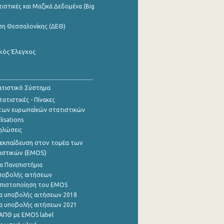
ιστικές και Μαζικά Δεδομένα (Big
ση Θεσσαλονίκης (ΔΕΘ)
κός Έλεγχος
τιστικό Σύστημα
ατιστικές - Πίνακες
των ευρωπαΪκών στατιστικών
lisations
ηλώσεις
εκπαίδευση στον τομέα των
ιστικών (EMOS)
α Πανεπιστήμια
ποβολής αιτήσεων
η πιστοποίηση του EMOS
α υποβολής αιτήσεων 2018
α υποβολής αιτήσεων 2021
ΑΠΘ με EMOS label