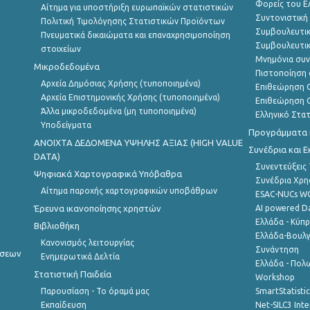
Φορείς του 
Αίτημα για υποστήριξη ευρωπαϊκών στατιστικών
Συντονιστική
Πολιτική Τιμολόγησης Στατιστικών Προϊόντων
Συμβουλευτικ
Πνευματικά δικαιώματα και επαναχρησιμοποίηση
Συμβουλευτικ
στοιχείων
Μνημόνια συν
Μικροδεδομένα
Πιστοποίηση 
Αρχεία Δημόσιας Χρήσης (τυποποιημένα)
Επιθεώρηση Ο
Αρχεία Επιστημονικής Χρήσης (τυποποιημένα)
Επιθεώρηση Ο
Άλλα μικροδεδομένα (μη τυποποιημένα)
Ελληνικό Στα
Υποδείγματα
Προγράμματα κ
ANOIXTA ΔΕΔΟΜΕΝΑ ΥΨΗΛΗΣ ΑΞΙΑΣ (HIGH VALUE
Συνέδρια και 
DATA)
Συνεντεύξεις
Ψηφιακά Χαρτογραφικά Υπόβαθρα
Συνέδρια Χρ
Αίτημα παροχής χαρτογραφικών υποβάθρων
ESAC-NUCs 
Έρευνα ικανοποίησης χρηστών
AI powered Dat
Ελλάδα - Κύπ
Βιβλιοθήκη
Ελλάδα-Βουλγ
Κανονισμός λειτουργίας
Συνάντηση
ήσεων
Ενημερωτικά Δελτία
Ελλάδα - Πολω
Στατιστική Παιδεία
Workshop
Παρουσίαση - Το όραμά μας
SmartStatisti
Εκπαίδευση
Net-SILC3 Int