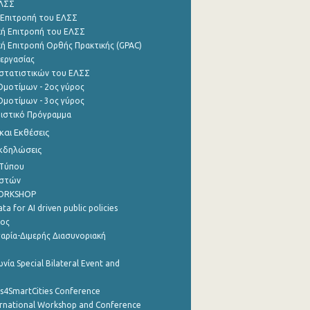
ΕΛΣΣ
 Επιτροπή του ΕΛΣΣ
ή Επιτροπή του ΕΛΣΣ
ή Επιτροπή Ορθής Πρακτικής (GPAC)
εργασίας
στατιστικών του ΕΛΣΣ
μοτίμων - 2ος γύρος
μοτίμων - 3ος γύρος
τιστικό Πρόγραμμα
αι Εκθέσεις
Εκδηλώσεις
 Τύπου
ηστών
WORKSHOP
a for AI driven public policies
ρος
αρία-Διμερής Διασυνοριακή
νία Special Bilateral Event and
cs4SmartCities Conference
ernational Workshop and Conference