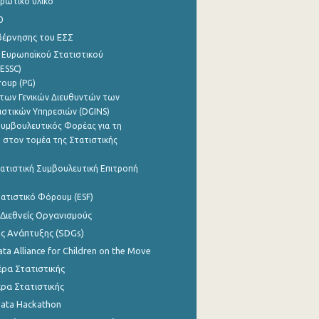
ρωτικό υλικό
0
βέρνησης του ΕΣΣ
 Ευρωπαϊκού Στατιστικού
ESSC)
roup (PG)
των Γενικών Διευθυντών των
ιστικών Υπηρεσιών (DGINS)
υμβουλευτικός Φορέας για τη
 στον τομέα της Στατιστικής
ατιστική Συμβουλευτική Επιτροπή
ατιστικό Φόρουμ (ESF)
 Διεθνείς Οργανισμούς
ης Ανάπτυξης (SDGs)
ata Alliance for Children on the Move
ρα Στατιστικής
ρα Στατιστικής
Data Hackathon