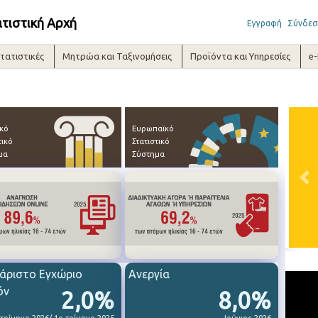
ατιστική Αρχή
Εγγραφή
Σύνδεσ
τατιστικές
Μητρώα και Ταξινομήσεις
Προϊόντα και Υπηρεσίες
e
ικό
Ευρωπαϊκό
τικό
Στατιστικό
μα
Σύστημα
Pre
άριστο Εγχώριο
Ανεργία
όν
2,0%
8,0%