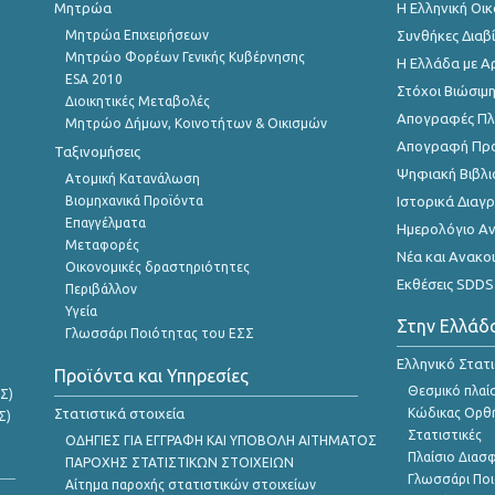
Μητρώα
Η Ελληνική Οι
Μητρώα Επιχειρήσεων
Συνθήκες Διαβ
Μητρώο Φορέων Γενικής Κυβέρνησης
Η Ελλάδα με Α
ESA 2010
Στόχοι Βιώσιμ
Διοικητικές Μεταβολές
Απογραφές Πλη
Μητρώο Δήμων, Κοινοτήτων & Οικισμών
Απογραφή Πρ
Ταξινομήσεις
Ψηφιακή Βιβλι
Ατομική Κατανάλωση
Βιομηχανικά Προϊόντα
Ιστορικά Δια
Επαγγέλματα
Ημερολόγιο Α
Μεταφορές
Νέα και Ανακο
Οικονομικές δραστηριότητες
Εκθέσεις SDDS
Περιβάλλον
Υγεία
Στην Ελλάδ
Γλωσσάρι Ποιότητας του ΕΣΣ
Ελληνικό Στατ
Προϊόντα και Υπηρεσίες
Θεσμικό πλαί
Σ)
Στατιστικά στοιχεία
Κώδικας Ορθή
Σ)
Στατιστικές
ΟΔΗΓΙΕΣ ΓΙΑ ΕΓΓΡΑΦΗ ΚΑΙ ΥΠΟΒΟΛΗ ΑΙΤΗΜΑΤΟΣ
Πλαίσιο Διασ
ΠΑΡΟΧΗΣ ΣΤΑΤΙΣΤΙΚΩΝ ΣΤΟΙΧΕΙΩΝ
Γλωσσάρι Ποι
Αίτημα παροχής στατιστικών στοιχείων