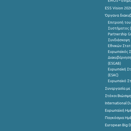
EMOS – Ενημε
ESS Vision 202
Όργανα διακυ
Επιτροπή του
Συστήματος (
Partnership G
Συνδιάσκεψη 
Εθνικών Στατ
Ευρωπαϊκός Σ
Διακυβέρνηση
(ESGAB)
Ευρωπαϊκή Στ
(ESAC)
Ευρωπαϊκό Στ
Συνεργασία με
Στόχοι Βιώσιμ
International D
Ευρωπαϊκή Ημέ
Παγκόσμια Ημέ
European Big 