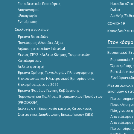
Εκπαιδευτικές Επισκέψεις
Ημερίδα «Στατ
Διαγωνισμοί
Data)
Ψυχαγωγία
Διεθνής Έκθε
Ενημέρωση
COVID-19
Συλλογή στοιχείων
Κοινοβουλευτι
Έρευνα Βοοειδών
Στον κόσμο
Παγκόσμιες Αλυσίδες Αξίας
Δήλωση στοιχείων Intrastat
Ευρωπαϊκό Στα
Ξένιος ΖΕΥΣ - Δελτίο Κίνησης Τουριστικών
Ευρωπαϊκές Στ
Καταλυμάτων
Όροι χρήσης 
Δελτίο φοιτητή
Eurostat visua
Έρευνα Χρήσης Τεχνολογιών Πληροφόρησης
Συνέδρια-εκδ
Επικοινωνίας και Ηλεκτρονικού Εμπορίου στις
Επιχειρήσεις,έτους 2026
Μεταπτυχιακή 
Έρευνα Φορέων Γενικής Κυβέρνησης
επίσημων στατ
Παραγωγή και Πωλήσεις Βιομηχανικών Προϊόντων
Πιστοποιημέν
(PRODCOM)
Πρόσκληση υ
Δείκτες στη Βιομηχανία και στις Κατασκευές
Πώς γίνεται 
Στατιστικές Διάρθρωσης Επιχειρήσεων (SBS)
Αποτελέσματ
Αποτελέσματ
Πιστοποίηση 