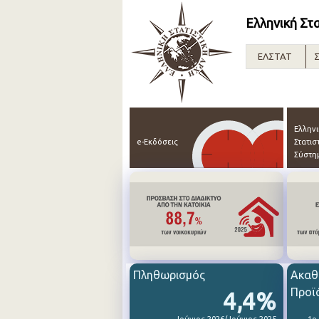
Ελληνική Στ
ΕΛΣΤΑΤ
Σ
Ελλην
e-Εκδόσεις
Στατισ
Σύστη
Πληθωρισμός
Ακαθ
Προϊ
4,4%