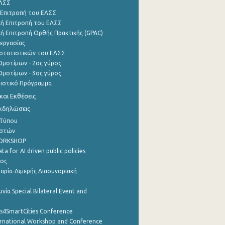
ΕΛΣΣ
 Επιτροπή του ΕΛΣΣ
ή Επιτροπή του ΕΛΣΣ
ή Επιτροπή Ορθής Πρακτικής (GPAC)
εργασίας
στατιστικών του ΕΛΣΣ
μοτίμων - 2ος γύρος
μοτίμων - 3ος γύρος
τιστικό Πρόγραμμα
αι Εκθέσεις
Εκδηλώσεις
 Τύπου
ηστών
WORKSHOP
a for AI driven public policies
ρος
αρία-Διμερής Διασυνοριακή
νία Special Bilateral Event and
cs4SmartCities Conference
ernational Workshop and Conference