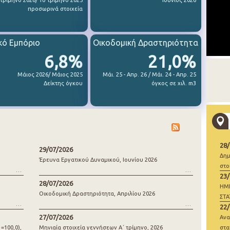
 τρίμηνο 2026/ 1ο τρίμηνο 2025
Ιούνιος 2026
προσωρινά στοιχεία
κό Εμπόριο
Οικοδομική Δραστηριότητα
6,8%
21,0%
Μάιος 2026/ Μάιος 2025
Μάι. 25 - Απρ. 26 / Μάι. 24 - Απρ. 25
Δείκτης όγκου
όγκος σε χιλ. m3
28
29/07/2026
Δημ
Έρευνα Εργατικού Δυναμικού, Ιουνίου 2026
στο
23
28/07/2026
ΗΜ
Οικοδομική Δραστηριότητα, Απριλίου 2026
ΣΤΑ
22
ΓΕΝ
27/07/2026
Ανα
=100,0),
Μηνιαία στοιχεία γεννήσεων Α΄ τρίμηνο, 2026
στα