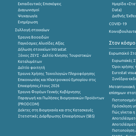
Εκπαιδευτικές Επισκέψεις
Ημερίδα «Στατ
Διαγωνισμοί
Data)
Ψυχαγωγία
Διεθνής Έκθε
Ενημέρωση
COVID-19
Συλλογή στοιχείων
Κοινοβουλευτι
Έρευνα Βοοειδών
Στον κόσμο
Παγκόσμιες Αλυσίδες Αξίας
Δήλωση στοιχείων Intrastat
Ευρωπαϊκό Στα
Ξένιος ΖΕΥΣ - Δελτίο Κίνησης Τουριστικών
Ευρωπαϊκές Στ
Καταλυμάτων
Όροι χρήσης 
Δελτίο φοιτητή
Eurostat visua
Έρευνα Χρήσης Τεχνολογιών Πληροφόρησης
Συνέδρια-εκδ
Επικοινωνίας και Ηλεκτρονικού Εμπορίου στις
Επιχειρήσεις,έτους 2026
Μεταπτυχιακή 
Έρευνα Φορέων Γενικής Κυβέρνησης
επίσημων στατ
Παραγωγή και Πωλήσεις Βιομηχανικών Προϊόντων
Πιστοποιημέν
(PRODCOM)
Πρόσκληση υ
Δείκτες στη Βιομηχανία και στις Κατασκευές
Πώς γίνεται 
Στατιστικές Διάρθρωσης Επιχειρήσεων (SBS)
Αποτελέσματ
Αποτελέσματ
Πιστοποίηση 