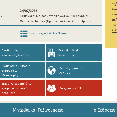
16
μί
Ανα
24/07/2026
Ανα
ων
Τριμηνιαίοι Μη Χρηματοοικονομικοί Λογαριασμοί
06
Θεσμικών Τομέων (Προσωρινά Στοιχεία), 1o Τρίμηνο
ΕΙΔ
2026
ΣΤΟ
Ημερολόγιο Δελτίων Τύπου
ΜΗ
Πληθυσμός,
Γεωργία, Αλιεία,
Κοινωνικές Συνθήκες
Κτηνοτροφία
Βιομηχανία, Εμπόριο,
Διεθνές Εμπόριο
Υπηρεσίες,
Αγαθών
Μεταφορές
SDDS - Οικονομικά και
Χρηματοπιστωτικά
Απογραφή 2021
δεδομένα
Μητρώα και Ταξινομήσεις
e-Εκδόσεις