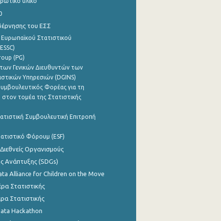
ρωτικό υλικό
0
βέρνησης του ΕΣΣ
 Ευρωπαϊκού Στατιστικού
ESSC)
roup (PG)
των Γενικών Διευθυντών των
ιστικών Υπηρεσιών (DGINS)
υμβουλευτικός Φορέας για τη
 στον τομέα της Στατιστικής
ατιστική Συμβουλευτική Επιτροπή
ατιστικό Φόρουμ (ESF)
 Διεθνείς Οργανισμούς
ης Ανάπτυξης (SDGs)
ata Alliance for Children on the Move
ρα Στατιστικής
ρα Στατιστικής
Data Hackathon