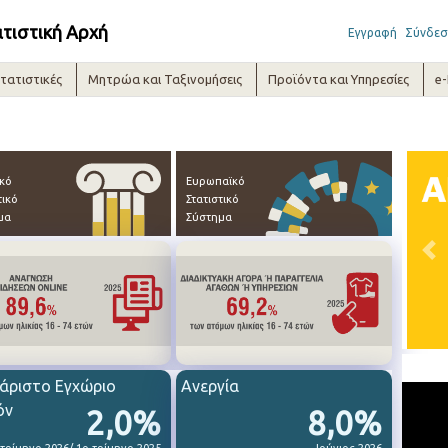
ατιστική Αρχή
Εγγραφή
Σύνδεσ
τατιστικές
Μητρώα και Ταξινομήσεις
Προϊόντα και Υπηρεσίες
e
ικό
Ευρωπαϊκό
τικό
Στατιστικό
μα
Σύστημα
Pre
άριστο Εγχώριο
Ανεργία
όν
2,0%
8,0%