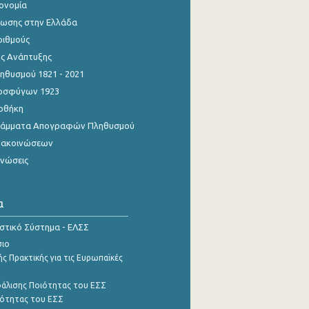
κονομία
ίωσης στην Ελλάδα
ριθμούς
ης Ανάπτυξης
θυσμού 1821 - 2021
οσφύγων 1923
οθήκη
γράμματα Απογραφών Πληθυσμού
νακοινώσεων
ινώσεις
α
ιστικό Σύστημα - ΕΛΣΣ
σιο
ς Πρακτικής για τις Ευρωπαϊκές
φάλισης Ποιότητας του ΕΣΣ
ότητας του ΕΣΣ