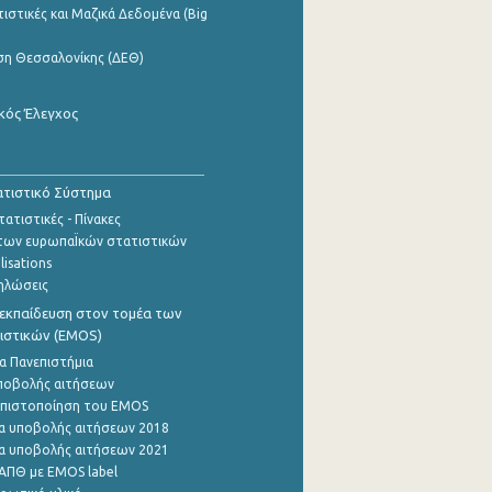
ιστικές και Μαζικά Δεδομένα (Big
ση Θεσσαλονίκης (ΔΕΘ)
κός Έλεγχος
τιστικό Σύστημα
ατιστικές - Πίνακες
των ευρωπαΪκών στατιστικών
lisations
ηλώσεις
εκπαίδευση στον τομέα των
ιστικών (EMOS)
α Πανεπιστήμια
ποβολής αιτήσεων
η πιστοποίηση του EMOS
α υποβολής αιτήσεων 2018
α υποβολής αιτήσεων 2021
ΑΠΘ με EMOS label