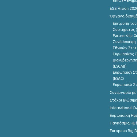
EMOS – Ενημε
ESS Vision 202
Όργανα διακυ
Επιτροπή του
Συστήματος (
Partnership G
Συνδιάσκεψη 
Εθνικών Στατ
Ευρωπαϊκός Σ
Διακυβέρνηση
(ESGAB)
Ευρωπαϊκή Στ
(ESAC)
Ευρωπαϊκό Στ
Συνεργασία με
Στόχοι Βιώσιμ
International D
Ευρωπαϊκή Ημέ
Παγκόσμια Ημέ
European Big 