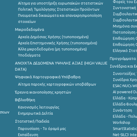
Φορείς του 
Αίτημα για υποστήριξη ευρωπαϊκών στατιστικών
Συντονιστική
Πολιτική Τιμολόγησης Στατιστικών Προϊόντων
Συμβουλευτικ
Πνευματικά δικαιώματα και επαναχρησιμοποίηση
Συμβουλευτικ
στοιχείων
Μνημόνια συν
Μικροδεδομένα
Πιστοποίηση 
Αρχεία Δημόσιας Χρήσης (τυποποιημένα)
Επιθεώρηση Ο
Αρχεία Επιστημονικής Χρήσης (τυποποιημένα)
Επιθεώρηση Ο
Άλλα μικροδεδομένα (μη τυποποιημένα)
Ελληνικό Στα
Υποδείγματα
Προγράμματα κ
ANOIXTA ΔΕΔΟΜΕΝΑ ΥΨΗΛΗΣ ΑΞΙΑΣ (HIGH VALUE
Συνέδρια και 
DATA)
Συνεντεύξεις
Ψηφιακά Χαρτογραφικά Υπόβαθρα
Συνέδρια Χρ
Αίτημα παροχής χαρτογραφικών υποβάθρων
ESAC-NUCs 
Έρευνα ικανοποίησης χρηστών
AI powered Dat
Ελλάδα - Κύπ
Βιβλιοθήκη
Ελλάδα-Βουλγ
Κανονισμός λειτουργίας
Συνάντηση
ήσεων
Ενημερωτικά Δελτία
Ελλάδα - Πολω
Στατιστική Παιδεία
Workshop
Παρουσίαση - Το όραμά μας
SmartStatisti
Εκπαίδευση
Net-SILC3 Int