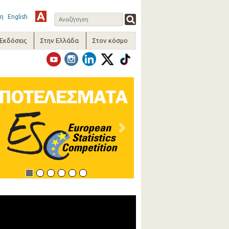
η
English
-Εκδόσεις
Στην Ελλάδα
Στον κόσμο
vious
Next