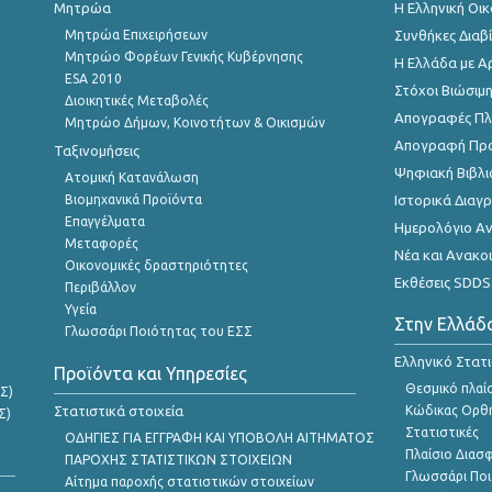
Μητρώα
Η Ελληνική Οι
Μητρώα Επιχειρήσεων
Συνθήκες Διαβ
Μητρώο Φορέων Γενικής Κυβέρνησης
Η Ελλάδα με Α
ESA 2010
Στόχοι Βιώσιμ
Διοικητικές Μεταβολές
Απογραφές Πλη
Μητρώο Δήμων, Κοινοτήτων & Οικισμών
Απογραφή Πρ
Ταξινομήσεις
Ψηφιακή Βιβλι
Ατομική Κατανάλωση
Βιομηχανικά Προϊόντα
Ιστορικά Δια
Επαγγέλματα
Ημερολόγιο Α
Μεταφορές
Νέα και Ανακο
Οικονομικές δραστηριότητες
Εκθέσεις SDDS
Περιβάλλον
Υγεία
Στην Ελλάδ
Γλωσσάρι Ποιότητας του ΕΣΣ
Ελληνικό Στατ
Προϊόντα και Υπηρεσίες
Θεσμικό πλαί
Σ)
Στατιστικά στοιχεία
Κώδικας Ορθή
Σ)
Στατιστικές
ΟΔΗΓΙΕΣ ΓΙΑ ΕΓΓΡΑΦΗ ΚΑΙ ΥΠΟΒΟΛΗ ΑΙΤΗΜΑΤΟΣ
Πλαίσιο Διασ
ΠΑΡΟΧΗΣ ΣΤΑΤΙΣΤΙΚΩΝ ΣΤΟΙΧΕΙΩΝ
Γλωσσάρι Ποι
Αίτημα παροχής στατιστικών στοιχείων