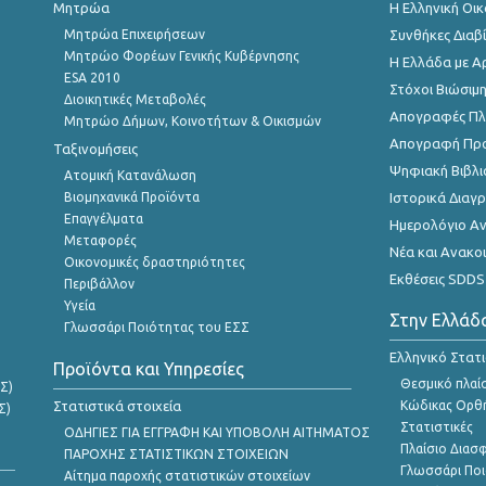
Μητρώα
Η Ελληνική Οι
Μητρώα Επιχειρήσεων
Συνθήκες Διαβ
Μητρώο Φορέων Γενικής Κυβέρνησης
Η Ελλάδα με Α
ESA 2010
Στόχοι Βιώσιμ
Διοικητικές Μεταβολές
Απογραφές Πλη
Μητρώο Δήμων, Κοινοτήτων & Οικισμών
Απογραφή Πρ
Ταξινομήσεις
Ψηφιακή Βιβλι
Ατομική Κατανάλωση
Βιομηχανικά Προϊόντα
Ιστορικά Δια
Επαγγέλματα
Ημερολόγιο Α
Μεταφορές
Νέα και Ανακο
Οικονομικές δραστηριότητες
Εκθέσεις SDDS
Περιβάλλον
Υγεία
Στην Ελλάδ
Γλωσσάρι Ποιότητας του ΕΣΣ
Ελληνικό Στατ
Προϊόντα και Υπηρεσίες
Θεσμικό πλαί
Σ)
Στατιστικά στοιχεία
Κώδικας Ορθή
Σ)
Στατιστικές
ΟΔΗΓΙΕΣ ΓΙΑ ΕΓΓΡΑΦΗ ΚΑΙ ΥΠΟΒΟΛΗ ΑΙΤΗΜΑΤΟΣ
Πλαίσιο Διασ
ΠΑΡΟΧΗΣ ΣΤΑΤΙΣΤΙΚΩΝ ΣΤΟΙΧΕΙΩΝ
Γλωσσάρι Ποι
Αίτημα παροχής στατιστικών στοιχείων