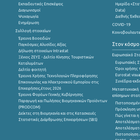
Εκπαιδευτικές Επισκέψεις
Ημερίδα «Στατ
Διαγωνισμοί
Data)
Ψυχαγωγία
Διεθνής Έκθε
Ενημέρωση
COVID-19
Συλλογή στοιχείων
Κοινοβουλευτι
Έρευνα Βοοειδών
Στον κόσμο
Παγκόσμιες Αλυσίδες Αξίας
Δήλωση στοιχείων Intrastat
Ευρωπαϊκό Στα
Ξένιος ΖΕΥΣ - Δελτίο Κίνησης Τουριστικών
Ευρωπαϊκές Στ
Καταλυμάτων
Όροι χρήσης 
Δελτίο φοιτητή
Eurostat visua
Έρευνα Χρήσης Τεχνολογιών Πληροφόρησης
Συνέδρια-εκδ
Επικοινωνίας και Ηλεκτρονικού Εμπορίου στις
Επιχειρήσεις,έτους 2026
Μεταπτυχιακή 
Έρευνα Φορέων Γενικής Κυβέρνησης
επίσημων στατ
Παραγωγή και Πωλήσεις Βιομηχανικών Προϊόντων
Πιστοποιημέν
(PRODCOM)
Πρόσκληση υ
Δείκτες στη Βιομηχανία και στις Κατασκευές
Πώς γίνεται 
Στατιστικές Διάρθρωσης Επιχειρήσεων (SBS)
Αποτελέσματ
Αποτελέσματ
Πιστοποίηση 