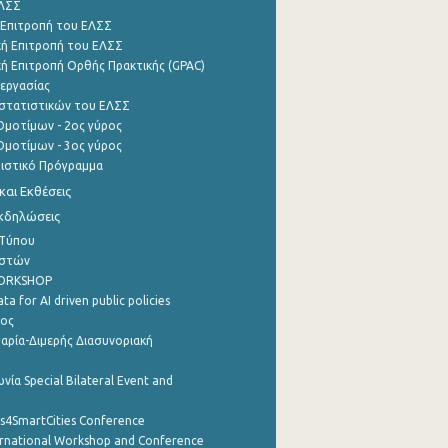
ΕΛΣΣ
 Επιτροπή του ΕΛΣΣ
ή Επιτροπή του ΕΛΣΣ
ή Επιτροπή Ορθής Πρακτικής (GPAC)
εργασίας
στατιστικών του ΕΛΣΣ
μοτίμων - 2ος γύρος
μοτίμων - 3ος γύρος
τιστικό Πρόγραμμα
αι Εκθέσεις
Εκδηλώσεις
 Τύπου
ηστών
WORKSHOP
a for AI driven public policies
ρος
αρία-Διμερής Διασυνοριακή
νία Special Bilateral Event and
cs4SmartCities Conference
ernational Workshop and Conference