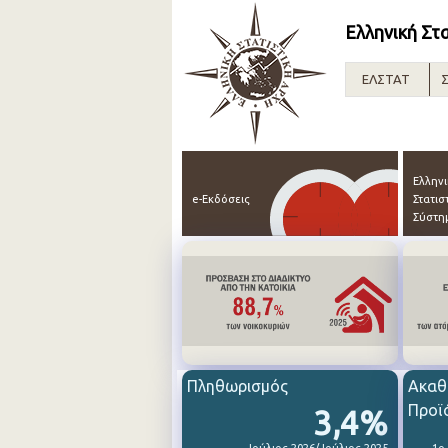
Ελληνική Στ
ΕΛΣΤΑΤ
Σ
Ελλην
e-Εκδόσεις
Στατισ
Σύστη
Πληθωρισμός
Ακαθ
Προϊ
3,4%