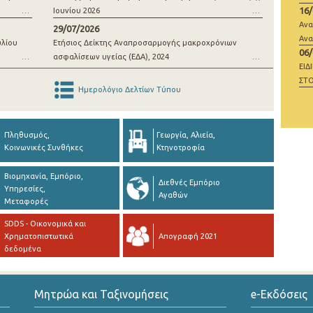
16
Ιουνίου 2026
μί
Ανα
29/07/2026
Ανα
υλίου
Ετήσιος Δείκτης Αναπροσαρμογής μακροχρόνιων
06
ασφαλίσεων υγείας (ΕΔΑ), 2024
ΕΙΔ
ΣΤΟ
Ημερολόγιο Δελτίων Τύπου
ΜΗ
Πληθυσμός,
Γεωργία, Αλιεία,
Κοινωνικές Συνθήκες
Κτηνοτροφία
Βιομηχανία, Εμπόριο,
Διεθνές Εμπόριο
Υπηρεσίες,
Αγαθών
Μεταφορές
SDDS - Οικονομικά και
Χρηματοπιστωτικά
Απογραφή 2021
δεδομένα
Μητρώα και Ταξινομήσεις
e-Εκδόσεις