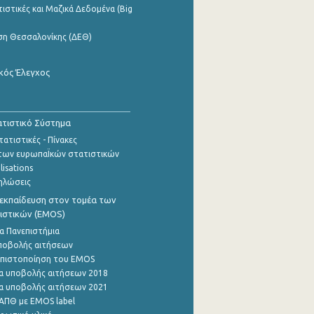
ιστικές και Μαζικά Δεδομένα (Big
ση Θεσσαλονίκης (ΔΕΘ)
κός Έλεγχος
τιστικό Σύστημα
ατιστικές - Πίνακες
των ευρωπαΪκών στατιστικών
lisations
ηλώσεις
εκπαίδευση στον τομέα των
ιστικών (EMOS)
α Πανεπιστήμια
ποβολής αιτήσεων
η πιστοποίηση του EMOS
α υποβολής αιτήσεων 2018
α υποβολής αιτήσεων 2021
ΑΠΘ με EMOS label