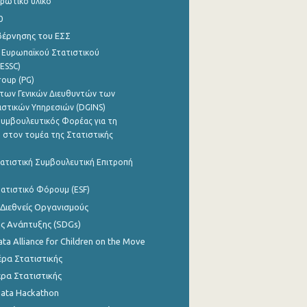
ρωτικό υλικό
0
βέρνησης του ΕΣΣ
 Ευρωπαϊκού Στατιστικού
ESSC)
roup (PG)
των Γενικών Διευθυντών των
ιστικών Υπηρεσιών (DGINS)
υμβουλευτικός Φορέας για τη
 στον τομέα της Στατιστικής
ατιστική Συμβουλευτική Επιτροπή
ατιστικό Φόρουμ (ESF)
 Διεθνείς Οργανισμούς
ης Ανάπτυξης (SDGs)
ata Alliance for Children on the Move
ρα Στατιστικής
ρα Στατιστικής
Data Hackathon