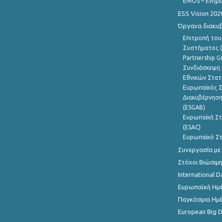
EMOS – Ενημε
ESS Vision 202
Όργανα διακυ
Επιτροπή του
Συστήματος (
Partnership G
Συνδιάσκεψη 
Εθνικών Στατ
Ευρωπαϊκός Σ
Διακυβέρνηση
(ESGAB)
Ευρωπαϊκή Στ
(ESAC)
Ευρωπαϊκό Στ
Συνεργασία με
Στόχοι Βιώσιμ
International D
Ευρωπαϊκή Ημέ
Παγκόσμια Ημέ
European Big 