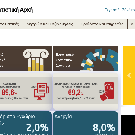
ατιστική Αρχή
Εγγραφή
Σύνδεσ
τατιστικές
Μητρώα και Ταξινομήσεις
Προϊόντα και Υπηρεσίες
e
ικό
Ευρωπαϊκό
τικό
Στατιστικό
μα
Σύστημα
Pre
άριστο Εγχώριο
Ανεργία
όν
2,0%
8,0%