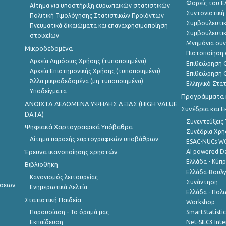
Φορείς του 
Αίτημα για υποστήριξη ευρωπαϊκών στατιστικών
Συντονιστική
Πολιτική Τιμολόγησης Στατιστικών Προϊόντων
Συμβουλευτικ
Πνευματικά δικαιώματα και επαναχρησιμοποίηση
Συμβουλευτικ
στοιχείων
Μνημόνια συν
Μικροδεδομένα
Πιστοποίηση 
Αρχεία Δημόσιας Χρήσης (τυποποιημένα)
Επιθεώρηση Ο
Αρχεία Επιστημονικής Χρήσης (τυποποιημένα)
Επιθεώρηση Ο
Άλλα μικροδεδομένα (μη τυποποιημένα)
Ελληνικό Στα
Υποδείγματα
Προγράμματα κ
ANOIXTA ΔΕΔΟΜΕΝΑ ΥΨΗΛΗΣ ΑΞΙΑΣ (HIGH VALUE
Συνέδρια και 
DATA)
Συνεντεύξεις
Ψηφιακά Χαρτογραφικά Υπόβαθρα
Συνέδρια Χρ
Αίτημα παροχής χαρτογραφικών υποβάθρων
ESAC-NUCs 
Έρευνα ικανοποίησης χρηστών
AI powered Dat
Ελλάδα - Κύπ
Βιβλιοθήκη
Ελλάδα-Βουλγ
Κανονισμός λειτουργίας
Συνάντηση
ήσεων
Ενημερωτικά Δελτία
Ελλάδα - Πολω
Στατιστική Παιδεία
Workshop
Παρουσίαση - Το όραμά μας
SmartStatisti
Εκπαίδευση
Net-SILC3 Int