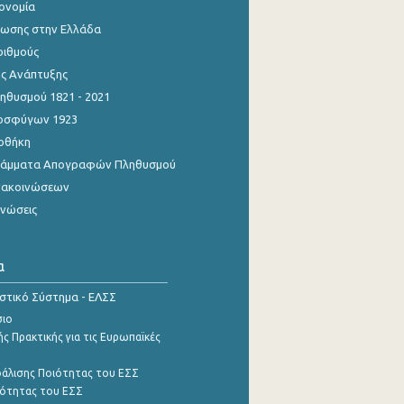
κονομία
ίωσης στην Ελλάδα
ριθμούς
ης Ανάπτυξης
θυσμού 1821 - 2021
οσφύγων 1923
οθήκη
γράμματα Απογραφών Πληθυσμού
νακοινώσεων
ινώσεις
α
ιστικό Σύστημα - ΕΛΣΣ
σιο
ς Πρακτικής για τις Ευρωπαϊκές
φάλισης Ποιότητας του ΕΣΣ
ότητας του ΕΣΣ