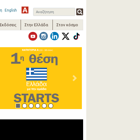
η
English
-Εκδόσεις
Στην Ελλάδα
Στον κόσμο
vious
Next