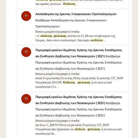
και ομάδες ηλικιών...
Κίνδυνος
...
Αποτελέσματα της έρευνας Οικογενειακών Προϋπολογισμών
TT
Κατέβασμα Αποτελέσματα της έρευνας Οικογενειακών
Προϋπολογισμών
Καταχωρημένο έγγραφο ή media
• O
κίνδυνος
φτώχειας
απειλεί το 21,2% του πληθυσµού της
Χώρας, όταν στον υπολογισµό...Κατώφλι
κινδύνου
...
Περιγραφή αρχείων Δημόσιας Χρήσης της έρευνας Εισοδήματος
TT
και Συνθηκών Διαβίωσης των Νοικοκυριών ( 2021 )
Κατέβασμα
Περιγραφή αρχείων Δημόσιας Χρήσης της έρευνας Εισοδήματος
και Συνθηκών Διαβίωσης των Νοικοκυριών ( 2021 )
Καταχωρημένο έγγραφο ή media
εκτός Ευρωπαϊκής Ένωσης Άλλη χώρα εκτός Ευρώπης CIT_SHIP
Υπηκοότητα AROPE
Κίνδυνος
...
φτώχειας
ή σε κοινωνικό
αποκλεισμό (1 ο ...
Περιγραφή αρχείων Δημόσιας Χρήσης της έρευνας Εισοδήματος
TT
και Συνθηκών Διαβίωσης των Νοικοκυριών ( 2025 )
Κατέβασμα
Περιγραφή αρχείων Δημόσιας Χρήσης της έρευνας Εισοδήματος
και Συνθηκών Διαβίωσης των Νοικοκυριών ( 2025 )
Καταχωρημένο έγγραφο ή media
και άνω C_BIRTH Άλλη χώρα εκτός Ευρώπης CIT_SHIP
Υπηκοότητα Δεν βρίσκεται σε
κίνδυνο
...
φτώχειας
ή σε κοινωνικό
αποκλεισμό Σε...