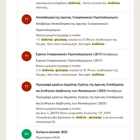
οικονοµική επισφάλεια (
κίνδυνος
...Αυτή η έννοια του
κινδύνου
σχετικής...
Αποτελέσματα της έρευνας Οικογενειακών Προϋπολογισμών
TT
Κατέβασμα Αποτελέσματα της έρευνας Οικογενειακών
Προϋπολογισμών
Καταχωρημένο έγγραφο ή media
• O
κίνδυνος
φτώχειας
απειλεί το 21,0% του πληθυσµού της
Χώρας, όταν στον υπολογισµό...Κατώφλι
κινδύνου
...
Έρευνα Οικογενειακών Προϋπολογισμών ( 2017 )
Κατέβασμα
TT
Έρευνα Οικογενειακών Προϋπολογισμών ( 2017 )
Καταχωρημένο έγγραφο ή media
 O
κίνδυνος
φτώχειας
απειλεί το 18,1% του πληθυσμού της
Χώρας, όταν στον υπολογισμό...Κατώφλι
κινδύνου
...
Περιγραφή αρχείων Δημόσιας Χρήσης της έρευνας Εισοδήματος
TT
και Συνθηκών Διαβίωσης των Νοικοκυριών ( 2023 )
Κατέβασμα
Περιγραφή αρχείων Δημόσιας Χρήσης της έρευνας Εισοδήματος
και Συνθηκών Διαβίωσης των Νοικοκυριών ( 2023 )
Καταχωρημένο έγγραφο ή media
και άνω C_BIRTH Άλλη χώρα εκτός Ευρώπης CIT_SHIP
Υπηκοότητα Δεν βρίσκεται σε
κίνδυνο
...
φτώχειας
ή σε κοινωνικό
αποκλεισμό Σε...
Release calendar 2022
ΣΜ
Περιεχόμενο Web