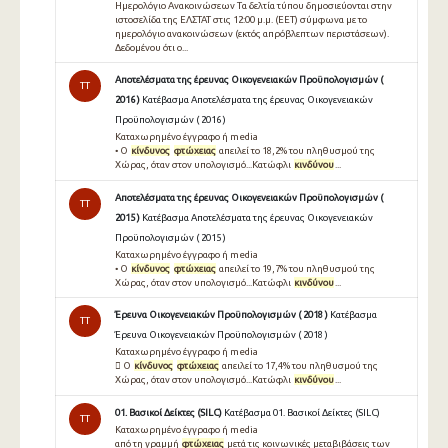
Ημερολόγιο Ανακοινώσεων Τα δελτία τύπου δημοσιεύονται στην
ιστοσελίδα της ΕΛΣΤΑΤ στις 12:00 μ.μ. (EET) σύμφωνα με το
ημερολόγιο ανακοινώσεων (εκτός απρόβλεπτων περιστάσεων).
Δεδομένου ότι ο...
Αποτελέσματα της έρευνας Οικογενειακών Προϋπολογισμών (
TT
2016 )
Κατέβασμα Αποτελέσματα της έρευνας Οικογενειακών
Προϋπολογισμών ( 2016 )
Καταχωρημένο έγγραφο ή media
• O
κίνδυνος
φτώχειας
απειλεί το 18,2% του πληθυσµού της
Χώρας, όταν στον υπολογισµό...Κατώφλι
κινδύνου
...
Αποτελέσματα της έρευνας Οικογενειακών Προϋπολογισμών (
TT
2015 )
Κατέβασμα Αποτελέσματα της έρευνας Οικογενειακών
Προϋπολογισμών ( 2015 )
Καταχωρημένο έγγραφο ή media
• O
κίνδυνος
φτώχειας
απειλεί το 19,7% του πληθυσµού της
Χώρας, όταν στον υπολογισµό...Κατώφλι
κινδύνου
...
Έρευνα Οικογενειακών Προϋπολογισμών ( 2018 )
Κατέβασμα
TT
Έρευνα Οικογενειακών Προϋπολογισμών ( 2018 )
Καταχωρημένο έγγραφο ή media
 O
κίνδυνος
φτώχειας
απειλεί το 17,4% του πληθυσμού της
Χώρας, όταν στον υπολογισμό...Κατώφλι
κινδύνου
...
01. Βασικοί Δείκτες (SILC)
Κατέβασμα 01. Βασικοί Δείκτες (SILC)
TT
Καταχωρημένο έγγραφο ή media
από τη γραμμή
φτώχειας
μετά τις κοινωνικές μεταβιβάσεις των