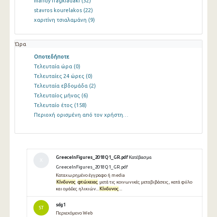
mandy fragkiadaki
(32)
stavros kourelakos
(22)
χαριτίνη τσιαλαμάνη
(9)
Ώρα
Οποτεδήποτε
Τελευταία ώρα
(0)
Τελευταίες 24 ώρες
(0)
Τελευταία εβδομάδα
(2)
Τελευταίος μήνας
(6)
Τελευταίο έτος
(158)
Περιοχή ορισμένη από τον χρήστη…
GreeceInFigures_2018Q1_GR.pdf
Κατέβασμα
Χ
GreeceInFigures_2018Q1_GR.pdf
Καταχωρημένο έγγραφο ή media
Κίνδυνος
φτώχειας
μετά τις κοινωνικές μεταβιβάσεις, κατά φύλο
και ομάδες ηλικιών...
Κίνδυνος
...
sdg1
ST
Περιεχόμενο Web