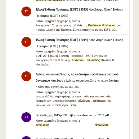
Τελική Έκθεση Ποιότητας (ΕΟΠ) ( 2015 )
Κατέβασμα Τελική Έκθεση
TT
Ποιότητας (ΕΟΠ) ( 2015 )
Καταχωρημένο έγγραφο ή media
Συγχρονική Συγκρισιµότητα Ο δείκτης
Κινδύνου
Φτώχειας
που
προέκυψε από την Έρευνα...Συγκρισιµότητα µε την EU-SILC:...
Τελική Έκθεση Ποιότητας (ΕΟΠ) ( 2014 )
Κατέβασμα Τελική Έκθεση
TT
Ποιότητας (ΕΟΠ) ( 2014 )
Καταχωρημένο έγγραφο ή media
ΕΟΠ 2014 Τελική Έκθεση Ποιότητας 13 9.1 Συγχρονική
Συγκρισιµότητα Ο δείκτης
Κινδύνου
...
φτώχειας
Πίνακας 8:
Κατώφλι...
Δείκτες υποαπασχόλησης και εν δυνάμει πρόσθετου εργατικού
TT
δυναμικού
Κατέβασμα Δείκτες υποαπασχόλησης και εν δυνάμει
πρόσθετου εργατικού δυναμικού
Καταχωρημένο έγγραφο ή media
αντανακλά ένα ευρύ φάσμα οικονομικών και κοινωνικών
ζητημάτων (υποαπασχόλησης,
κίνδυνος
...
φτώχειας
και
κοινωνικού αποκλεισμού, κλπ.)
calendar_gr_2015.pdf
Κατέβασμα calendar_gr_2015.pdf
KK
Καταχωρημένο έγγραφο ή media
Φτώχειας
. . . . . . . . . . . . . . . . . . . . . . . . . . . . . . . . . . ....
Φτώχειας
. . . . . . . . . . . . .
. . . . . . . . . . . . . . ....