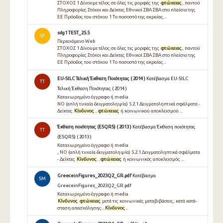
ΣΤΟΧΟΣ 1 Δίνουμε τέλος σε όλες τις μορφές της
φτώχειας
, παντού
Πληροφορίες Στόχοι και Δείκτες Εθνικοί ΣΒΑ ΣΒΑ στο πλαίσιο της
ΕΕ Πρόοδος του στόχου 1 Τo ποσοστό της ακραίας...
sdg1 TEST_25.5
SF
Περιεχόμενο Web
ΣΤΟΧΟΣ 1 Δίνουμε τέλος σε όλες τις μορφές της
φτώχειας
, παντού
Πληροφορίες Στόχοι και Δείκτες Εθνικοί ΣΒΑ ΣΒΑ στο πλαίσιο της
ΕΕ Πρόοδος του στόχου 1 Τo ποσοστό της ακραίας...
EU-SILC Τελική Έκθεση Ποιότητας ( 2014 )
Κατέβασμα EU-SILC
TT
Τελική Έκθεση Ποιότητας ( 2014 )
Καταχωρημένο έγγραφο ή media
NO (απλή τυχαία δειγματοληψία) 5.2.1 Δειγματοληπτικά σφάλματα -
Δείκτες
Κίνδυνος
...
φτώχειας
ή κοινωνικού αποκλεισμού ...
Έκθεση ποιότητας (ESQRS) ( 2013 )
Κατέβασμα Έκθεση ποιότητας
TT
(ESQRS) ( 2013 )
Καταχωρημένο έγγραφο ή media
, NO (απλή τυχαία δειγµατοληψία) 5.2.1 ∆ειγµατοληπτικά σφάλµατα
- ∆είκτες
Κίνδυνος
...
φτώχειας
ή κοινωνικός αποκλεισµός ...
GreeceinFigures_2023Q2_GR.pdf
Κατέβασμα
SM
GreeceinFigures_2023Q2_GR.pdf
Καταχωρημένο έγγραφο ή media
Κίνδυνος
φτώχειας
μετά τις κοινωνικές μεταβιβάσεις, κατά κατά-
σταση απασχόλησης...
Κίνδυνος
...