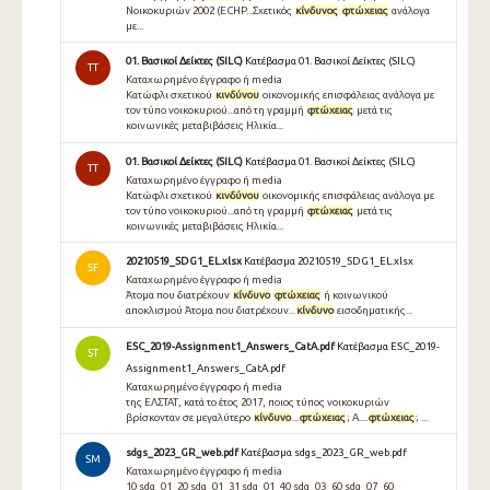
Νοικοκυριών 2002 (ECHP...Σχετικός
κίνδυνος
φτώχειας
ανάλογα
με...
01. Βασικοί Δείκτες (SILC)
Κατέβασμα 01. Βασικοί Δείκτες (SILC)
TT
Καταχωρημένο έγγραφο ή media
Κατώφλι σχετικού
κινδύνου
οικονομικής επισφάλειας ανάλογα με
τον τύπο νοικοκυριού...από τη γραμμή
φτώχειας
μετά τις
κοινωνικές μεταβιβάσεις Ηλικία...
01. Βασικοί Δείκτες (SILC)
Κατέβασμα 01. Βασικοί Δείκτες (SILC)
TT
Καταχωρημένο έγγραφο ή media
Κατώφλι σχετικού
κινδύνου
οικονομικής επισφάλειας ανάλογα με
τον τύπο νοικοκυριού...από τη γραμμή
φτώχειας
μετά τις
κοινωνικές μεταβιβάσεις Ηλικία...
20210519_SDG1_EL.xlsx
Κατέβασμα 20210519_SDG1_EL.xlsx
SF
Καταχωρημένο έγγραφο ή media
Άτομα που διατρέχουν
κίνδυνο
φτώχειας
ή κοινωνικού
αποκλισμού Άτομα που διατρέχουν...
κίνδυνο
εισοδηματικής...
ESC_2019-Assignment1_Answers_CatA.pdf
Κατέβασμα ESC_2019-
ST
Assignment1_Answers_CatA.pdf
Καταχωρημένο έγγραφο ή media
της ΕΛΣΤΑΤ, κατά το έτος 2017, ποιος τύπος νοικοκυριών
βρίσκονταν σε μεγαλύτερο
κίνδυνο
...
φτώχειας
; A....
φτώχειας
; ...
sdgs_2023_GR_web.pdf
Κατέβασμα sdgs_2023_GR_web.pdf
SM
Καταχωρημένο έγγραφο ή media
10 sdg_01_20 sdg_01_31 sdg_01_40 sdg_03_60 sdg_07_60