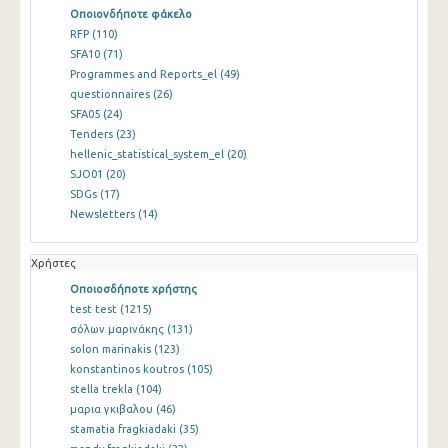
Οποιονδήποτε φάκελο
RFP
(110)
SFA10
(71)
Programmes and Reports_el
(49)
questionnaires
(26)
SFA05
(24)
Tenders
(23)
hellenic_statistical_system_el
(20)
SJO01
(20)
SDGs
(17)
Newsletters
(14)
Χρήστες
Οποιοσδήποτε χρήστης
test test
(1215)
σόλων μαρινάκης
(131)
solon marinakis
(123)
konstantinos koutros
(105)
stella trekla
(104)
μαρια γκιβαλου
(46)
stamatia fragkiadaki
(35)