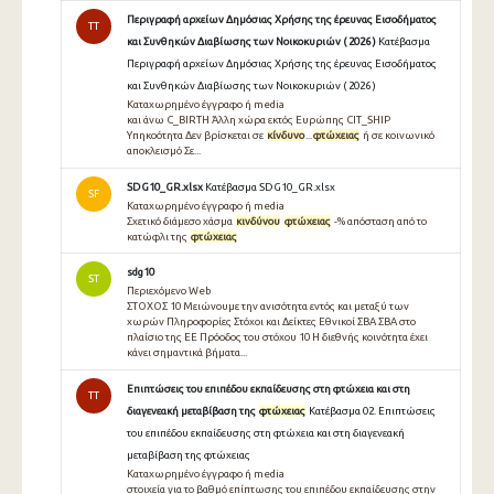
Περιγραφή αρχείων Δημόσιας Χρήσης της έρευνας Εισοδήματος
TT
και Συνθηκών Διαβίωσης των Νοικοκυριών ( 2026 )
Κατέβασμα
Περιγραφή αρχείων Δημόσιας Χρήσης της έρευνας Εισοδήματος
και Συνθηκών Διαβίωσης των Νοικοκυριών ( 2026 )
Καταχωρημένο έγγραφο ή media
και άνω C_BIRTH Άλλη χώρα εκτός Ευρώπης CIT_SHIP
Υπηκοότητα Δεν βρίσκεται σε
κίνδυνο
...
φτώχειας
ή σε κοινωνικό
αποκλεισμό Σε...
SDG10_GR.xlsx
Κατέβασμα SDG10_GR.xlsx
SF
Καταχωρημένο έγγραφο ή media
Σχετικό διάμεσο χάσμα
κινδύνου
φτώχειας
-% απόσταση από το
κατώφλι της
φτώχειας
sdg10
ST
Περιεχόμενο Web
ΣΤΟΧΟΣ 10 Μειώνουμε την ανισότητα εντός και μεταξύ των
χωρών Πληροφορίες Στόχοι και Δείκτες Εθνικοί ΣΒΑ ΣΒΑ στο
πλαίσιο της ΕΕ Πρόοδος του στόχου 10 Η διεθνής κοινότητα έχει
κάνει σημαντικά βήματα...
Επιπτώσεις του επιπέδου εκπαίδευσης στη φτώχεια και στη
TT
διαγενεακή μεταβίβαση της
φτώχειας
Κατέβασμα 02. Επιπτώσεις
του επιπέδου εκπαίδευσης στη φτώχεια και στη διαγενεακή
μεταβίβαση της φτώχειας
Καταχωρημένο έγγραφο ή media
στοιχεία για το βαθµό επίπτωσης του επιπέδου εκπαίδευσης στην