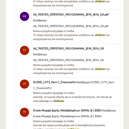
Οι λόγοι παύσης του δεν επιτρέπεται να θέτουν σε
κίνδυνο
την
επαγγελματική και επιστημονική
A6_TRIETES_STATISTIKO_PROGRAMMA_2014_2016_GR.pdf
KK
Κατέβασμα
A6_TRIETES_STATISTIKO_PROGRAMMA_2014_2016_GR.pdf
Καταχωρημένο έγγραφο ή media
Οι λόγοι παύσης του δεν επιτρέπεται να θέτουν σε
κίνδυνο
την
επαγγελματική και επιστημονική
A6_TRIETES_STATISTIKO_PROGRAMMA_2014_2016_GR
TT
Κατέβασμα
A6_TRIETES_STATISTIKO_PROGRAMMA_2014_2016_GR
Καταχωρημένο έγγραφο ή media
Οι λόγοι παύσης του δεν επιτρέπεται να θέτουν σε
κίνδυνο
την
επαγγελματική και επιστημονική
ELSTAT_LOT3_Part C_Diavoulefsi
Κατέβασμα ELSTAT_LOT3_Part
TT
C_Diavoulefsi
Καταχωρημένο έγγραφο ή media
απειλζσ, τα τρωτά ςθμεία και οι πικανζσ επιπτϊςεισ, και τελικά να
αποτιμθκοφν οι
κίνδυνοι
Ενιαία Μορφή Δομής Μεταδεδομένων (SIMSv.2) ( 2020 )
Κατέβασμα
TT
Ενιαία Μορφή Δομής Μεταδεδομένων (SIMSv.2) ( 2020 )
Καταχωρημένο έγγραφο ή media
τεχνικά και οργανωτικά μέτρα για τη διασφάλιση επαρκούς