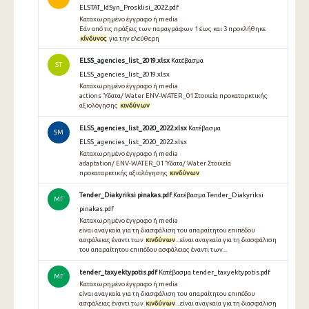
ELSTAT_IdSyn_Prosklisi_2022.pdf
Καταχωρημένο έγγραφο ή media
Εάν από τις πράξεις των παραγράφων 1 έως και 3 προκλήθηκε
κίνδυνος
για την ελεύθερη
ELSS_agencies_list_2019.xlsx
Κατέβασμα
ST
ELSS_agencies_list_2019.xlsx
Καταχωρημένο έγγραφο ή media
actions Ύδατα/ Water ENV-WATER_01 Στοιχεία προκαταρκτικής
αξιολόγησης
κινδύνων
ELSS_agencies_list_2020_2022.xlsx
Κατέβασμα
SM
ELSS_agencies_list_2020_2022.xlsx
Καταχωρημένο έγγραφο ή media
adaptation/ ENV-WATER_01 Ύδατα/ Water Στοιχεία
προκαταρκτικής αξιολόγησης
κινδύνων
Tender_Diakyriksi pinakas.pdf
Κατέβασμα Tender_Diakyriksi
ΜΓ
pinakas.pdf
Καταχωρημένο έγγραφο ή media
είναι αναγκαία για τη διασφάλιση του απαραίτητου επιπέδου
ασφάλειας έναντι των
κινδύνων
...είναι αναγκαία για τη διασφάλιση
του απαραίτητου επιπέδου ασφάλειας έναντι των...
tender_taxyektypotis.pdf
Κατέβασμα tender_taxyektypotis.pdf
ΜΓ
Καταχωρημένο έγγραφο ή media
είναι αναγκαία για τη διασφάλιση του απαραίτητου επιπέδου
ασφάλειας έναντι των
κινδύνων
...είναι αναγκαία για τη διασφάλιση