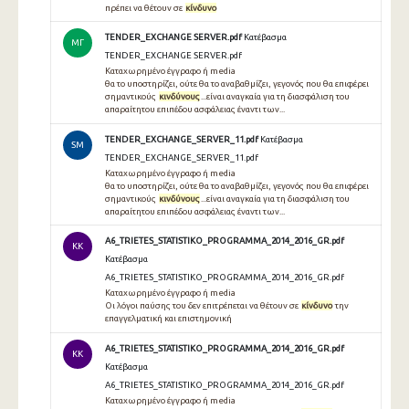
πρέπει να θέτουν σε
κίνδυνο
TENDER_EXCHANGE SERVER.pdf
Κατέβασμα
ΜΓ
TENDER_EXCHANGE SERVER.pdf
Καταχωρημένο έγγραφο ή media
θα το υποστηρίζει, ούτε θα το αναβαθμίζει, γεγονός που θα επιφέρει
σημαντικούς
κινδύνους
...είναι αναγκαία για τη διασφάλιση του
απαραίτητου επιπέδου ασφάλειας έναντι των...
TENDER_EXCHANGE_SERVER_11.pdf
Κατέβασμα
SM
TENDER_EXCHANGE_SERVER_11.pdf
Καταχωρημένο έγγραφο ή media
θα το υποστηρίζει, ούτε θα το αναβαθμίζει, γεγονός που θα επιφέρει
σημαντικούς
κινδύνους
...είναι αναγκαία για τη διασφάλιση του
απαραίτητου επιπέδου ασφάλειας έναντι των...
A6_TRIETES_STATISTIKO_PROGRAMMA_2014_2016_GR.pdf
KK
Κατέβασμα
A6_TRIETES_STATISTIKO_PROGRAMMA_2014_2016_GR.pdf
Καταχωρημένο έγγραφο ή media
Οι λόγοι παύσης του δεν επιτρέπεται να θέτουν σε
κίνδυνο
την
επαγγελματική και επιστημονική
A6_TRIETES_STATISTIKO_PROGRAMMA_2014_2016_GR.pdf
KK
Κατέβασμα
A6_TRIETES_STATISTIKO_PROGRAMMA_2014_2016_GR.pdf
Καταχωρημένο έγγραφο ή media