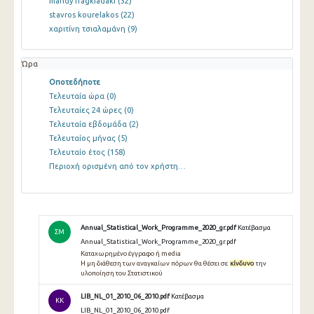
mandy fragkiadaki
(32)
stavros kourelakos
(22)
χαριτίνη τσιαλαμάνη
(9)
Ώρα
Οποτεδήποτε
Τελευταία ώρα
(0)
Τελευταίες 24 ώρες
(0)
Τελευταία εβδομάδα
(2)
Τελευταίος μήνας
(5)
Τελευταίο έτος
(158)
Περιοχή ορισμένη από τον χρήστη…
Annual_Statistical_Work_Programme_2020_gr.pdf
Κατέβασμα
ΣΜ
Annual_Statistical_Work_Programme_2020_gr.pdf
Καταχωρημένο έγγραφο ή media
Η μη διάθεση των αναγκαίων πόρων θα θέσει σε
κίνδυνο
την
υλοποίηση του Στατιστικού
LIB_NL_01_2010_06_2010.pdf
Κατέβασμα
KK
LIB_NL_01_2010_06_2010.pdf