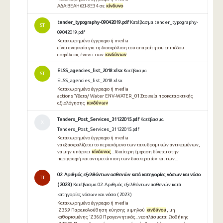
ΑΔΑ:ΒΕΑΗ6ΣΙ-8Ξ3 4 σε
κίνδυνο
tender_typography-09042019.pdf
Κατέβασμα tender_typography-
ST
09042019.pdf
Καταχωρημένο έγγραφο ή media
είναι αναγκαία για τη διασφάλιση του απαραίτητου επιπέδου
ασφάλειας έναντι των
κινδύνων
ELSS_agencies_list_2018.xlsx
Κατέβασμα
ST
ELSS_agencies_list_2018.xlsx
Καταχωρημένο έγγραφο ή media
actions Ύδατα/ Water ENV-WATER_01 Στοιχεία προκαταρκτικής
αξιολόγησης
κινδύνων
Tenders_Post_Services_31122015.pdf
Κατέβασμα
Χ
Tenders_Post_Services_31122015.pdf
Καταχωρημένο έγγραφο ή media
να εξασφαλίζεται το περιεχόμενο των ταχυδρομικών αντικειμένων,
να μην υπάρχει
κίνδυνος
...Ιδιαίτερη έμφαση δίνεται στην
περιγραφή και αντιμετώπιση των δυσχερειών και των...
02. Αριθμός εξελθόντων ασθενών κατά κατηγορίες νόσων και νόσο
TT
( 2023 )
Κατέβασμα 02. Αριθμός εξελθόντων ασθενών κατά
κατηγορίες νόσων και νόσο ( 2023 )
Καταχωρημένο έγγραφο ή media
'Z35.9 Παρακολούθηση κύησης υψηλού
κινδύνου
, μη
καθορισμένης 'Z36.0 Προγεννητικός...νεοπλάσματα: Ωοθήκης