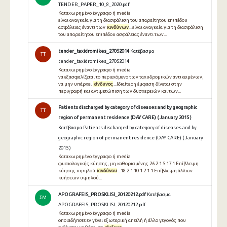
TENDER_PAPER_10_8_2020.pdf
Καταχωρημένο έγγραφο ή media
είναι αναγκαία για τη διασφάλιση του απαραίτητου επιπέδου
ασφάλειας έναντι των
κινδύνων
...είναι αναγκαία για τη διασφάλιση
του απαραίτητου επιπέδου ασφάλειας έναντι των...
tender_taxidromikes_27052014
Κατέβασμα
TT
tender_taxidromikes_27052014
Καταχωρημένο έγγραφο ή media
να εξασφαλίζεται το περιεχόμενο των ταχυδρομικών αντικειμένων,
να μην υπάρχει
κίνδυνος
...Ιδιαίτερη έμφαση δίνεται στην
περιγραφή και αντιμετώπιση των δυσχερειών και των...
Patients discharged by category of diseases and by geographic
TT
region of permanent residence (DAY CARE) ( January 2015 )
Κατέβασμα Patients discharged by category of diseases and by
geographic region of permanent residence (DAY CARE) ( January
2015 )
Καταχωρημένο έγγραφο ή media
φυσιολογικής κύησης, μη καθορισμένης 26 2 1 5 17 1 Επίβλεψη
κύησης υψηλού
κινδύνου
...18 2 1 10 1 2 1 1 Επίβλεψη άλλων
κυήσεων υψηλού...
APOGRAFEIS_PROSKLISI_20120212.pdf
Κατέβασμα
ΣΜ
APOGRAFEIS_PROSKLISI_20120212.pdf
Καταχωρημένο έγγραφο ή media
οποιαδήποτε εν γένει εξωτερική απειλή ή άλλο γεγονός που