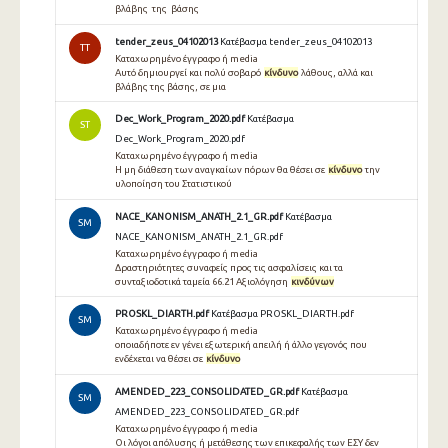
βλάβης της βάσης
tender_zeus_04102013
Κατέβασμα tender_zeus_04102013
TT
Καταχωρημένο έγγραφο ή media
Αυτό δημιουργεί και πολύ σοβαρό
κίνδυνο
λάθους, αλλά και
βλάβης της βάσης, σε μια
Dec_Work_Program_2020.pdf
Κατέβασμα
ST
Dec_Work_Program_2020.pdf
Καταχωρημένο έγγραφο ή media
Η μη διάθεση των αναγκαίων πόρων θα θέσει σε
κίνδυνο
την
υλοποίηση του Στατιστικού
NACE_KANONISM_ANATH_2.1_GR.pdf
Κατέβασμα
SM
NACE_KANONISM_ANATH_2.1_GR.pdf
Καταχωρημένο έγγραφο ή media
Δραστηριότητες συναφείς προς τις ασφαλίσεις και τα
συνταξιοδοτικά ταμεία 66.21 Αξιολόγηση
κινδύνων
PROSKL_DIARTH.pdf
Κατέβασμα PROSKL_DIARTH.pdf
SM
Καταχωρημένο έγγραφο ή media
οποιαδήποτε εν γένει εξωτερική απειλή ή άλλο γεγονός που
ενδέχεται να θέσει σε
κίνδυνο
AMENDED_223_CONSOLIDATED_GR.pdf
Κατέβασμα
SM
AMENDED_223_CONSOLIDATED_GR.pdf
Καταχωρημένο έγγραφο ή media
Οι λόγοι απόλυσης ή μετάθεσης των επικεφαλής των ΕΣΥ δεν