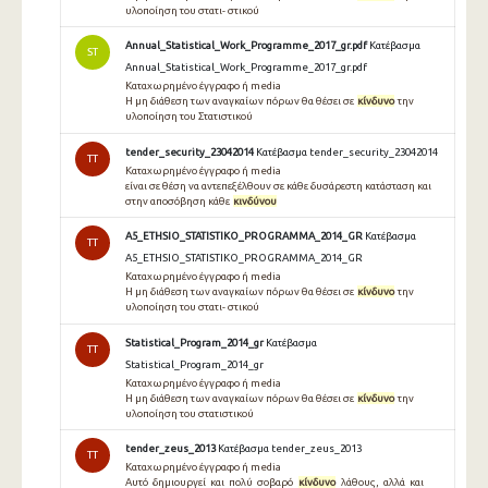
υλοποίηση του στατι- στικού
Annual_Statistical_Work_Programme_2017_gr.pdf
Κατέβασμα
ST
Annual_Statistical_Work_Programme_2017_gr.pdf
Καταχωρημένο έγγραφο ή media
Η μη διάθεση των αναγκαίων πόρων θα θέσει σε
κίνδυνο
την
υλοποίηση του Στατιστικού
tender_security_23042014
Κατέβασμα tender_security_23042014
TT
Καταχωρημένο έγγραφο ή media
είναι σε θέση να αντεπεξέλθουν σε κάθε δυσάρεστη κατάσταση και
στην αποσόβηση κάθε
κινδύνου
A5_ETHSIO_STATISTIKO_PROGRAMMA_2014_GR
Κατέβασμα
TT
A5_ETHSIO_STATISTIKO_PROGRAMMA_2014_GR
Καταχωρημένο έγγραφο ή media
Η μη διάθεση των αναγκαίων πόρων θα θέσει σε
κίνδυνο
την
υλοποίηση του στατι- στικού
Statistical_Program_2014_gr
Κατέβασμα
TT
Statistical_Program_2014_gr
Καταχωρημένο έγγραφο ή media
Η μη διάθεση των αναγκαίων πόρων θα θέσει σε
κίνδυνο
την
υλοποίηση του στατιστικού
tender_zeus_2013
Κατέβασμα tender_zeus_2013
TT
Καταχωρημένο έγγραφο ή media
Αυτό δημιουργεί και πολύ σοβαρό
κίνδυνο
λάθους, αλλά και