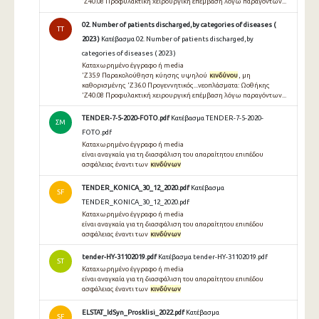
'Z40.08 Προφυλακτική χειρουργική επέμβαση λόγω παραγόντων...
02. Number of patients discharged,by categories of diseases (
TT
2023 )
Κατέβασμα 02. Number of patients discharged,by
categories of diseases ( 2023 )
Καταχωρημένο έγγραφο ή media
'Z35.9 Παρακολούθηση κύησης υψηλού
κινδύνου
, μη
καθορισμένης 'Z36.0 Προγεννητικός...νεοπλάσματα: Ωοθήκης
'Z40.08 Προφυλακτική χειρουργική επέμβαση λόγω παραγόντων...
TENDER-7-5-2020-FOTO.pdf
Κατέβασμα TENDER-7-5-2020-
ΣΜ
FOTO.pdf
Καταχωρημένο έγγραφο ή media
είναι αναγκαία για τη διασφάλιση του απαραίτητου επιπέδου
ασφάλειας έναντι των
κινδύνων
TENDER_KONICA_30_12_2020.pdf
Κατέβασμα
SF
TENDER_KONICA_30_12_2020.pdf
Καταχωρημένο έγγραφο ή media
είναι αναγκαία για τη διασφάλιση του απαραίτητου επιπέδου
ασφάλειας έναντι των
κινδύνων
tender-HY-31102019.pdf
Κατέβασμα tender-HY-31102019.pdf
ST
Καταχωρημένο έγγραφο ή media
είναι αναγκαία για τη διασφάλιση του απαραίτητου επιπέδου
ασφάλειας έναντι των
κινδύνων
ELSTAT_IdSyn_Prosklisi_2022.pdf
Κατέβασμα
SF