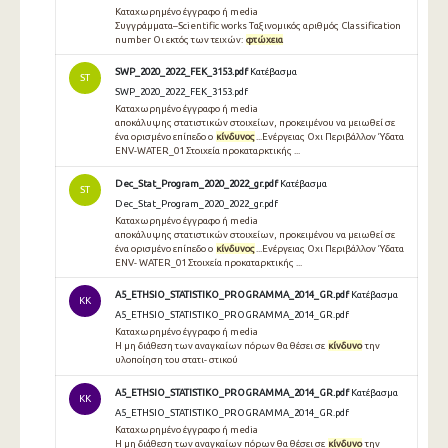
Καταχωρημένο έγγραφο ή media
Συγγράμματα–Scientific works Ταξινομικός αριθμός Classification
number Οι εκτός των τειχών:
φτώχεια
SWP_2020_2022_FEK_3153.pdf
Κατέβασμα
ST
SWP_2020_2022_FEK_3153.pdf
Καταχωρημένο έγγραφο ή media
αποκάλυψης στατιστικών στοιχείων, προκειμένου να μειωθεί σε
ένα ορισμένο επίπεδο ο
κίνδυνος
...Ενέργειας Οχι Περιβάλλον Ύδατα
ENV-WATER_01 Στοιχεία προκαταρκτικής ...
Dec_Stat_Program_2020_2022_gr.pdf
Κατέβασμα
ST
Dec_Stat_Program_2020_2022_gr.pdf
Καταχωρημένο έγγραφο ή media
αποκάλυψης στατιστικών στοιχείων, προκειμένου να μειωθεί σε
ένα ορισμένο επίπεδο ο
κίνδυνος
...Ενέργειας Οχι Περιβάλλον Ύδατα
ENV- WATER_01 Στοιχεία προκαταρκτικής ...
A5_ETHSIO_STATISTIKO_PROGRAMMA_2014_GR.pdf
Κατέβασμα
KK
A5_ETHSIO_STATISTIKO_PROGRAMMA_2014_GR.pdf
Καταχωρημένο έγγραφο ή media
Η μη διάθεση των αναγκαίων πόρων θα θέσει σε
κίνδυνο
την
υλοποίηση του στατι- στικού
A5_ETHSIO_STATISTIKO_PROGRAMMA_2014_GR.pdf
Κατέβασμα
KK
A5_ETHSIO_STATISTIKO_PROGRAMMA_2014_GR.pdf
Καταχωρημένο έγγραφο ή media
Η μη διάθεση των αναγκαίων πόρων θα θέσει σε
κίνδυνο
την