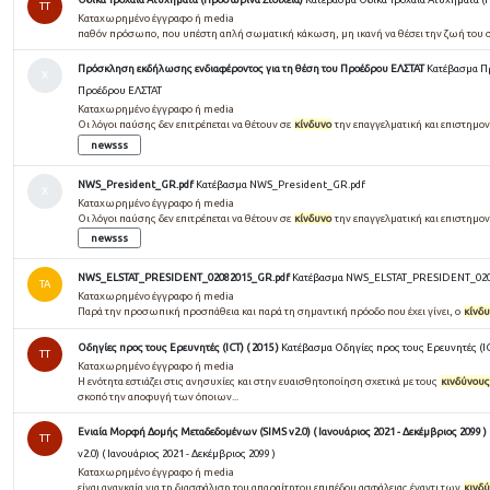
TT
Καταχωρημένο έγγραφο ή media
παθόν πρόσωπο, που υπέστη απλή σωματική κάκωση, μη ικανή να θέσει την ζωή του 
Πρόσκληση εκδήλωσης ενδιαφέροντος για τη θέση του Προέδρου ΕΛΣΤΑΤ
Κατέβασμα Π
Χ
Προέδρου ΕΛΣΤΑΤ
Καταχωρημένο έγγραφο ή media
Οι λόγοι παύσης δεν επιτρέπεται να θέτουν σε
κίνδυνο
την επαγγελματική και επιστημο
newsss
NWS_President_GR.pdf
Κατέβασμα NWS_President_GR.pdf
Χ
Καταχωρημένο έγγραφο ή media
Οι λόγοι παύσης δεν επιτρέπεται να θέτουν σε
κίνδυνο
την επαγγελματική και επιστημο
newsss
NWS_ELSTAT_PRESIDENT_02082015_GR.pdf
Κατέβασμα NWS_ELSTAT_PRESIDENT_020
TA
Καταχωρημένο έγγραφο ή media
Παρά την προσωπική προσπάθεια και παρά τη σημαντική πρόοδο που έχει γίνει, ο
κίνδ
Οδηγίες προς τους Ερευνητές (ICT) ( 2015 )
Κατέβασμα Οδηγίες προς τους Ερευνητές (ICT
TT
Καταχωρημένο έγγραφο ή media
Η ενότητα εστιάζει στις ανησυχίες και στην ευαισθητοποίηση σχετικά µε τους
κινδύνους
σκοπό την αποφυγή των όποιων...
Ενιαία Μορφή Δομής Μεταδεδομένων (SIMS v2.0) ( Ιανουάριος 2021 - Δεκέμβριος 2099 )
TT
v2.0) ( Ιανουάριος 2021 - Δεκέμβριος 2099 )
Καταχωρημένο έγγραφο ή media
είναι αναγκαία για τη διασφάλιση του απαραίτητου επιπέδου ασφάλειας έναντι των
κινδ