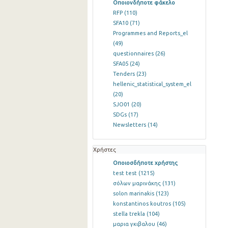
Οποιονδήποτε φάκελο
RFP
(110)
SFA10
(71)
Programmes and Reports_el
(49)
questionnaires
(26)
SFA05
(24)
Tenders
(23)
hellenic_statistical_system_el
(20)
SJO01
(20)
SDGs
(17)
Newsletters
(14)
Χρήστες
Οποιοσδήποτε χρήστης
test test
(1215)
σόλων μαρινάκης
(131)
solon marinakis
(123)
konstantinos koutros
(105)
stella trekla
(104)
μαρια γκιβαλου
(46)