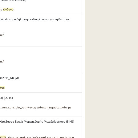
σε
κίνδυνο
ρόσκληση εκδήλωσης ενδιαφέροντος για τη θέση του
νική
νική
82015_GR.pdf
υνος
) ( 2015 )
...στις εµπειρίες, στην αντιµετώπιση περιστατικών µε
Κατέβασμα Ενιαία Μορφή Δομής Μεταδεδομένων (SIMS
ύνων
...είναι αναγκαία για τη διασφάλιση του απαραίτητου