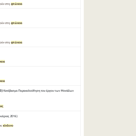
ρούν στη
φτώχεια
ρούν στη
φτώχεια
ρούν στη
φτώχεια
χεια
χεια
 )
Κατέβασμα Παρακολούθηση του έργου των Μονάδων
ιας
υάριος 2016 )
σε
κίνδυνο