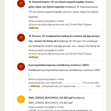
18. Απασχολούμενοι 15+ που ζητούν εργασία (ομάδες ηλικιών,
TT
φύλο, λόγος που ζητούν εργασία)
Κατέβασμα 18. Απασχολούμενοι
15+ που ζητούν εργασία (ομάδες ηλικιών, φύλο, λόγος που ζητούν
εργασία)
Καταχωρημένο έγγραφο ή media
ηλικιών και φύλο Age groups and sex Σύνολο Total Υπάρχει
κίνδυνος
18. Persons 15+ employed but looking for another job (age groups,
TT
sex, reasons for doing so)
Κατέβασμα 18. Persons 15+ employed
but looking for another job (age groups, sex, reasons for doing so)
Καταχωρημένο έγγραφο ή media
ηλικιών και φύλο Age groups and sex Σύνολο Total Υπάρχει
κίνδυνος
Ερωτηματολόγιο έρευνας εκπαίδευσης ενηλίκων ( 2022 )
TT
Κατέβασμα Ερωτηματολόγιο έρευνας εκπαίδευσης ενηλίκων ( 2022
)
Καταχωρημένο έγγραφο ή media
επαγγελματικές μου προοπτικές….................................. 1 Για να μειωθεί
ο
κίνδυνος
...επαγγελματικές μου προοπτικές….................................. 1 Για
να...
NWS_CENSUS_BUILDINGS_13.9.2021.pdf
Κατέβασμα
SF
NWS_CENSUS_BUILDINGS_13.9.2021.pdf
Καταχωρημένο έγγραφο ή media
ΕΛΣΤΑΤ, και τηρούν όλα τα απαραίτητα μέτρα προστασίας της