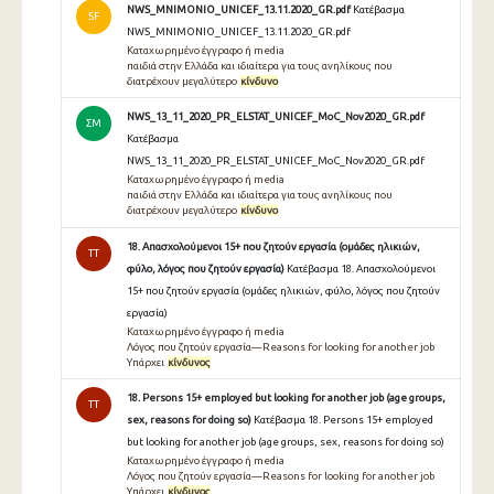
NWS_MNIMONIO_UNICEF_13.11.2020_GR.pdf
Κατέβασμα
SF
NWS_MNIMONIO_UNICEF_13.11.2020_GR.pdf
Καταχωρημένο έγγραφο ή media
παιδιά στην Ελλάδα και ιδιαίτερα για τους ανηλίκους που
διατρέχουν μεγαλύτερο
κίνδυνο
NWS_13_11_2020_PR_ELSTAT_UNICEF_MoC_Nov2020_GR.pdf
ΣΜ
Κατέβασμα
NWS_13_11_2020_PR_ELSTAT_UNICEF_MoC_Nov2020_GR.pdf
Καταχωρημένο έγγραφο ή media
παιδιά στην Ελλάδα και ιδιαίτερα για τους ανηλίκους που
διατρέχουν μεγαλύτερο
κίνδυνο
18. Απασχολούμενοι 15+ που ζητούν εργασία (ομάδες ηλικιών,
TT
φύλο, λόγος που ζητούν εργασία)
Κατέβασμα 18. Απασχολούμενοι
15+ που ζητούν εργασία (ομάδες ηλικιών, φύλο, λόγος που ζητούν
εργασία)
Καταχωρημένο έγγραφο ή media
Λόγος που ζητούν εργασία—Reasons for looking for another job
Υπάρχει
κίνδυνος
18. Persons 15+ employed but looking for another job (age groups,
TT
sex, reasons for doing so)
Κατέβασμα 18. Persons 15+ employed
but looking for another job (age groups, sex, reasons for doing so)
Καταχωρημένο έγγραφο ή media
Λόγος που ζητούν εργασία—Reasons for looking for another job
Υπάρχει
κίνδυνος