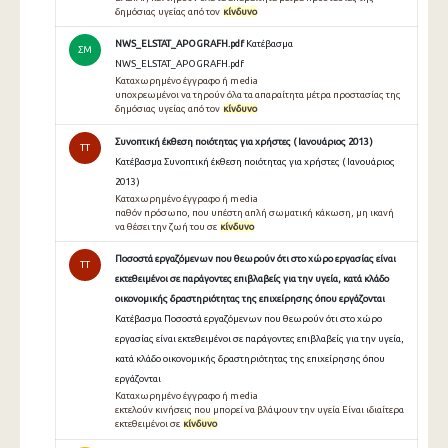
δημόσιας υγείας από τον
κίνδυνο
NWS_ELSTAT_APOGRAFH.pdf
Κατέβασμα
ΣΜ
NWS_ELSTAT_APOGRAFH.pdf
Καταχωρημένο έγγραφο ή media
υποχρεωμένοι να τηρούν όλα τα απαραίτητα μέτρα προστασίας της
δημόσιας υγείας από τον
κίνδυνο
Συνοπτική έκθεση ποιότητας για χρήστες ( Ιανουάριος 2013 )
TT
Κατέβασμα Συνοπτική έκθεση ποιότητας για χρήστες ( Ιανουάριος
2013 )
Καταχωρημένο έγγραφο ή media
παθόν πρόσωπο, που υπέστη απλή σωματική κάκωση, μη ικανή
να θέσει την ζωή του σε
κίνδυνο
Ποσοστά εργαζόμενων που θεωρούν ότι στο χώρο εργασίας είναι
TT
εκτεθειμένοι σε παράγοντες επιβλαβείς για την υγεία, κατά κλάδο
οικονομικής δραστηριότητας της επιχείρησης όπου εργάζονται
Κατέβασμα Ποσοστά εργαζόμενων που θεωρούν ότι στο χώρο
εργασίας είναι εκτεθειμένοι σε παράγοντες επιβλαβείς για την υγεία,
κατά κλάδο οικονομικής δραστηριότητας της επιχείρησης όπου
εργάζονται
Καταχωρημένο έγγραφο ή media
εκτελούν κινήσεις που μπορεί να βλάψουν την υγεία Είναι ιδιαίτερα
εκτεθειμένοι σε
κίνδυνο