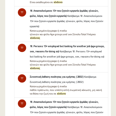
Είναι εκτεθειμένοι σε
κίνδυνο
18. Απασχολούμενοι 15+ που ζητούν εργασία (ομάδες ηλικιών,
TT
φύλο, λόγος που ζητούν εργασία)
Κατέβασμα 18. Απασχολούμενοι
15+ που ζητούν εργασία (ομάδες ηλικιών, φύλο, λόγος που ζητούν
εργασία)
Καταχωρημένο έγγραφο ή media
ηλικιών και φύλο Age groups and sex Σύνολο Total Υπάρχει
κίνδυνος
18. Persons 15+ employed but looking for another job (age groups,
TT
sex, reasons for doing so)
Κατέβασμα 18. Persons 15+ employed
but looking for another job (age groups, sex, reasons for doing so)
Καταχωρημένο έγγραφο ή media
ηλικιών και φύλο Age groups and sex Σύνολο Total Υπάρχει
κίνδυνος
Συνοπτική έκθεση ποιότητας για χρήστες ( 2002 )
Κατέβασμα
TT
Συνοπτική έκθεση ποιότητας για χρήστες ( 2002 )
Καταχωρημένο έγγραφο ή media
παθόν πρόσωπο, που υπέστη απλή σωματική κάκωση, μη ικανή
να θέσει την ζωή του σε
κίνδυνο
18. Απασχολούμενοι 15+ που ζητούν εργασία (ομάδες ηλικιών,
TT
φύλο, λόγος που ζητούν εργασία)
Κατέβασμα 18. Απασχολούμενοι
15+ που ζητούν εργασία (ομάδες ηλικιών, φύλο, λόγος που ζητούν