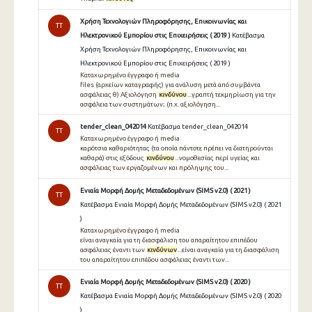
Χρήση Τεχνολογιών Πληροφόρησης, Επικοινωνίας και
TT
Ηλεκτρονικού Εμπορίου στις Επιχειρήσεις ( 2019 )
Κατέβασμα
Χρήση Τεχνολογιών Πληροφόρησης, Επικοινωνίας και
Ηλεκτρονικού Εμπορίου στις Επιχειρήσεις ( 2019 )
Καταχωρημένο έγγραφο ή media
files (αρχείων καταγραφής) για ανάλυση μετά από συμβάντα
ασφάλειας θ) Αξιολόγηση
κινδύνου
...γραπτή τεκμηρίωση για την
ασφάλεια των συστημάτων; (π.χ. αξιολόγηση...
tender_clean_042014
Κατέβασμα tender_clean_042014
TT
Καταχωρημένο έγγραφο ή media
καρότσια καθαριότητας (τα οποία πάντοτε πρέπει να διατηρούνται
καθαρά) στις εξόδους
κινδύνου
...νομοθεσίας περί υγείας και
ασφάλειας των εργαζομένων και πρόληψης του...
Ενιαία Μορφή Δομής Μεταδεδομένων (SIMS v2.0) ( 2021 )
TT
Κατέβασμα Ενιαία Μορφή Δομής Μεταδεδομένων (SIMS v2.0) ( 2021
)
Καταχωρημένο έγγραφο ή media
είναι αναγκαία για τη διασφάλιση του απαραίτητου επιπέδου
ασφάλειας έναντι των
κινδύνων
...είναι αναγκαία για τη διασφάλιση
του απαραίτητου επιπέδου ασφάλειας έναντι των...
Ενιαία Μορφή Δομής Μεταδεδομένων (SIMS v2.0) ( 2020 )
TT
Κατέβασμα Ενιαία Μορφή Δομής Μεταδεδομένων (SIMS v2.0) ( 2020
)