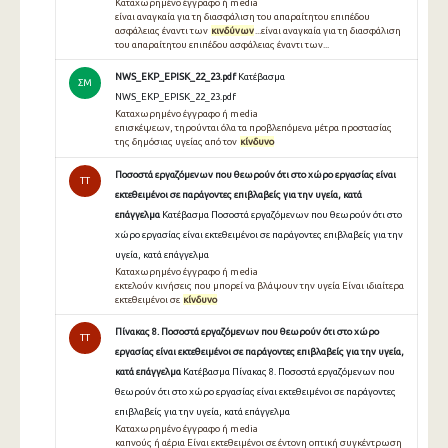
Καταχωρημένο έγγραφο ή media
είναι αναγκαία για τη διασφάλιση του απαραίτητου επιπέδου
ασφάλειας έναντι των
κινδύνων
...είναι αναγκαία για τη διασφάλιση
του απαραίτητου επιπέδου ασφάλειας έναντι των...
NWS_EKP_EPISK_22_23.pdf
Κατέβασμα
ΣΜ
NWS_EKP_EPISK_22_23.pdf
Καταχωρημένο έγγραφο ή media
επισκέψεων, τηρούνται όλα τα προβλεπόμενα μέτρα προστασίας
της δημόσιας υγείας από τον
κίνδυνο
Ποσοστά εργαζόμενων που θεωρούν ότι στο χώρο εργασίας είναι
TT
εκτεθειμένοι σε παράγοντες επιβλαβείς για την υγεία, κατά
επάγγελμα
Κατέβασμα Ποσοστά εργαζόμενων που θεωρούν ότι στο
χώρο εργασίας είναι εκτεθειμένοι σε παράγοντες επιβλαβείς για την
υγεία, κατά επάγγελμα
Καταχωρημένο έγγραφο ή media
εκτελούν κινήσεις που μπορεί να βλάψουν την υγεία Είναι ιδιαίτερα
εκτεθειμένοι σε
κίνδυνο
Πίνακας 8. Ποσοστά εργαζόμενων που θεωρούν ότι στο χώρο
TT
εργασίας είναι εκτεθειμένοι σε παράγοντες επιβλαβείς για την υγεία,
κατά επάγγελμα
Κατέβασμα Πίνακας 8. Ποσοστά εργαζόμενων που
θεωρούν ότι στο χώρο εργασίας είναι εκτεθειμένοι σε παράγοντες
επιβλαβείς για την υγεία, κατά επάγγελμα
Καταχωρημένο έγγραφο ή media
καπνούς ή αέρια Είναι εκτεθειμένοι σε έντονη οπτική συγκέντρωση