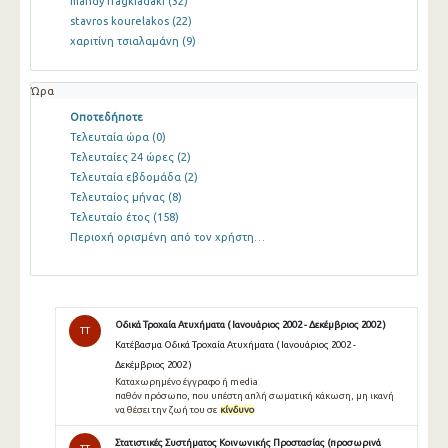
mandy fragkiadaki
(32)
stavros kourelakos
(22)
χαριτίνη τσιαλαμάνη
(9)
Ώρα
Οποτεδήποτε
Τελευταία ώρα
(0)
Τελευταίες 24 ώρες
(2)
Τελευταία εβδομάδα
(2)
Τελευταίος μήνας
(8)
Τελευταίο έτος
(158)
Περιοχή ορισμένη από τον χρήστη…
Οδικά Τροχαία Ατυχήματα ( Ιανουάριος 2002 - Δεκέμβριος 2002 )
TT
Κατέβασμα Οδικά Τροχαία Ατυχήματα ( Ιανουάριος 2002 -
Δεκέμβριος 2002 )
Καταχωρημένο έγγραφο ή media
παθόν πρόσωπο, που υπέστη απλή σωματική κάκωση, μη ικανή
να θέσει την ζωή του σε
κίνδυνο
Στατιστικές Συστήματος Κοινωνικής Προστασίας (προσωρινά