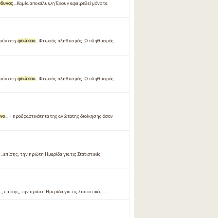
νδυνος
...Καμία αποκάλυψη Έχουν αφαιρεθεί μόνο τα
ρούν στη
φτώχεια
...Φτωχός πληθυσµός: Ο πληθυσµός
ρούν στη
φτώχεια
...Φτωχός πληθυσμός: Ο πληθυσμός
υνο
...Η προδραστικότητα της ανώτατης διοίκησης όσον
.επίσης, την πρώτη Ημερίδα για τις Στατιστικές
 επίσης, την πρώτη Ημερίδα για τις Στατιστικές ...