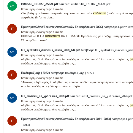
PROSKL_ENDIAF_ASFAL.pdf
Κατέβασμα PROSKL_ENDIAF_ASFAL.pdf
ΣΜ
Καταχωρημένο έγγραφο ή media
• Υποβολή προτάσεων αντιμετώπισης των σημαντικών
κινδύνων
(υιοθέτηση νέων πρα
ασφαλείας (Information...
Ερωτηματολόγιο Έρευνας Ασφαλιστικών Επιχειρήσεων ( 2006 )
Κατέβασμα Ερωτηματολ
TT
Καταχωρημένο έγγραφο ή media
ΠΡΟΒΛΕΨΕΙΣ ΓΙΑ
ΚΙΝΔΥΝΟΥΣ
ΚΑΙ ΕΞΟΔΑ 348 Προβλέψεις για αποζημίωση προσωπι
ΣΤ....ασφάλιστρα από...
DT_synthikes_diaviosis_paidia_2024_GR.pdf
Κατέβασμα DT_synthikes_diaviosis_pai
SM
Καταχωρημένο έγγραφο ή media
πληθυσμός: Ο πληθυσμός που έχει εισόδημα μικρότερο από ή ίσο με το κατώφλι της
φτ
εισόδημα μεγαλύτερο από το κατώφλι της...
Ποιότητα ζωής ( 2022 )
Κατέβασμα Ποιότητα ζωής ( 2022 )
TT
Καταχωρημένο έγγραφο ή media
1Φτωχός πληθυσμός: Ο πληθυσμός που έχει εισόδημα μικρότερο ή ίσο από το κατώφλι
που έχει εισόδημα μεγαλύτερο από το κατώφλι...
DT_prosvasi_se_yphresies_2024.pdf
Κατέβασμα DT_prosvasi_se_yphresies_2024.pdf
SM
Καταχωρημένο έγγραφο ή media
πληθυσμός: Ο πληθυσμός που έχει εισόδημα μικρότερο από ή ίσο με το κατώφλι της
φτ
εισόδημα μεγαλύτερο από το κατώφλι της...
Ερωτηματολόγιο Έρευνας Ασφαλιστικών Επιχειρήσεων ( 2011 - 2013 )
Κατέβασμα Ερωτ
TT
- 2013 )
Καταχωρημένο έγγραφο ή media