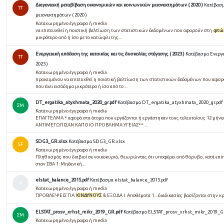
Διαγενεακή μεταβίβαση οικονομικών και κοινωνικών μειονεκτημάτων ( 2020 )
Κατέβασμ
TT
μειονεκτημάτων ( 2020 )
Καταχωρημένο έγγραφο ή media
να επιτευχθεί η ποιοτική βελτίωση των στατιστικών δεδομένων που αφορούν στη
φτώ
μικρότερο από ή ίσο με το κατώφλι της...
Ενεργειακή απόδοση της κατοικίας και τις δυσκολίες στέγασης ( 2023 )
Κατέβασμα Ενεργει
TT
2023 )
Καταχωρημένο έγγραφο ή media
προκειμένου να επιτευχθεί η ποιοτική βελτίωση των στατιστικών δεδομένων που αφο
που έχει εισόδημα μικρότερο ή ίσο από το ...
DT_ergatika_atyxhmata_2020_gr.pdf
Κατέβασμα DT_ergatika_atyxhmata_2020_gr.pdf
ΣΜ
Καταχωρημένο έγγραφο ή media
ΕΠΑΓΓΕΛΜΑ * αφορά στα άτομα που εργάζονται ή εργάστηκαν τους τελευταίους 12 μήν
ΑΝΤΙΜΕΤΩΠΙΣΑΝ ΚΑΠΟΙΟ ΠΡΟΒΛΗΜΑ ΥΓΕΙΑΣ** ...
SDG3_GR.xlsx
Κατέβασμα SDG3_GR.xlsx
SF
Καταχωρημένο έγγραφο ή media
Πληθυσμός που διαβιοί σε νοικοκυριά, θεωρώντας ότι υποφέρει από θόρυβο, κατά επί
στον ΣΒΑ 1: Μηδενική...
elstat_balance_2015.pdf
Κατέβασμα elstat_balance_2015.pdf
Χ
Καταχωρημένο έγγραφο ή media
ΠΡΟΒΛΕΨΕΙΣ ΓΙΑ
ΚΙΝΔΥΝΟΥΣ
& ΕΞΟΔΑ Ι. Αποθέματα 1....διαδικασίες βασίζονται στην 
ELSTAT_prosv_xrhst_mikr_2019_GR.pdf
Κατέβασμα ELSTAT_prosv_xrhst_mikr_2019_G
ΣΜ
Καταχωρημένο έγγραφο ή media