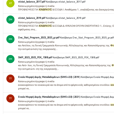
elstat_balance_2017.pdf
Κατέβασμα elstat_balance_2017.pdf
ΧΤ
Καταχωρημένο έγγραφο ή media
ΠΡΟΒΛΕΨΕΙΣ ΓΙΑ
ΚΙΝΔΥΝΟΥΣ
& ΕΞΟΔΑ Ι. Αποθέματα 1....σχεδιάζοντας και διενεργώντας
elstat_balance_2019.pdf
Κατέβασμα elstat_balance_2019.pdf
ΣΜ
Καταχωρημένο έγγραφο ή media
ΠΡΟΒΛΕΨΕΙΣ ΓΙΑ
ΚΙΝΔΥΝΟΥΣ
& ΕΞΟΔΑ Δ. ΚΥΚΛΟΦΟΡΟΥΝ ΕΝΕΡΓΗΤΙΚΟ 1....Επίσης: Εν
σφάλματος στις...
Dec_Stat_Program_2023_2025_gr.pdf
Κατέβασμα Dec_Stat_Program_2023_2025_gr.pdf
ΣΜ
Καταχωρημένο έγγραφο ή media
και Ασύλου, τη Γενική Γραμματεία Κοινωνικής Αλληλεγγύης και Καταπολέμησης της
Φτ
την αντιμετώπιση της ενεργειακής...
SWP_2023_2025_FEK_158B.pdf
Κατέβασμα SWP_2023_2025_FEK_158B.pdf
ΣΜ
Καταχωρημένο έγγραφο ή media
και Ασύ- λου, τη Γενική Γραμματεία Κοινωνικής Αλληλεγγύης και Καταπολέμησης της
Φ
την αντιμετώπι- ση της ενεργειακής...
Ενιαία Μορφή Δομής Μεταδεδομένων (SIMS v2.0) ( 2019 )
Κατέβασμα Ενιαία Μορφή Δομή
TT
Καταχωρημένο έγγραφο ή media
ανακουφίσουν τα νοικοκυριά και τα άτομα από το φόρτο ενός καθορισμένου συνόλου
κι
μπορεί να...
Ενιαία Μορφή Δομής Μεταδεδομένων (SIMS v2.0) ( 2021 )
Κατέβασμα Ενιαία Μορφή Δομή
TT
Καταχωρημένο έγγραφο ή media
ανακουφίσουν τα νοικοκυριά και τα άτομα από το φόρτο ενός καθορισμένου συνόλου
κι
μπορεί να...