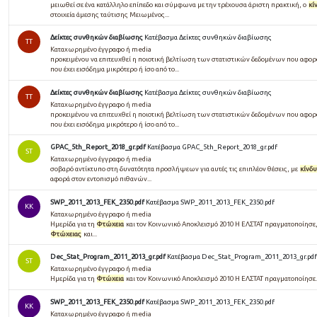
μειωθεί σε ένα κατάλληλο επίπεδο και σύμφωνα με την τρέχουσα άριστη πρακτική, ο
κί
στοιχεία άμεσης ταύτισης Μειωμένος...
Δείκτες συνθηκών διαβίωσης
Κατέβασμα Δείκτες συνθηκών διαβίωσης
TT
Καταχωρημένο έγγραφο ή media
προκειµένου να επιτευχθεί η ποιοτική βελτίωση των στατιστικών δεδοµένων που αφο
που έχει εισόδηµα µικρότερο ή ίσο από το...
Δείκτες συνθηκών διαβίωσης
Κατέβασμα Δείκτες συνθηκών διαβίωσης
TT
Καταχωρημένο έγγραφο ή media
προκειμένου να επιτευχθεί η ποιοτική βελτίωση των στατιστικών δεδομένων που αφο
που έχει εισόδημα μικρότερο ή ίσο από το...
GPAC_5th_Report_2018_gr.pdf
Κατέβασμα GPAC_5th_Report_2018_gr.pdf
ST
Καταχωρημένο έγγραφο ή media
σοβαρό αντίκτυπο στη δυνατότητα προσλήψεων για αυτές τις επιπλέον θέσεις, με
κίνδ
αφορά στον εντοπισμό πιθανών...
SWP_2011_2013_FEK_2350.pdf
Κατέβασμα SWP_2011_2013_FEK_2350.pdf
KK
Καταχωρημένο έγγραφο ή media
Ημερίδα για τη
Φτώχεια
και τον Κοινωνικό Αποκλεισμό 2010 Η ΕΛΣΤΑΤ πραγματοποίησε,..
Φτώχειας
και...
Dec_Stat_Program_2011_2013_gr.pdf
Κατέβασμα Dec_Stat_Program_2011_2013_gr.pdf
ST
Καταχωρημένο έγγραφο ή media
Ημερίδα για τη
Φτώχεια
και τον Κοινωνικό Αποκλεισμό 2010 Η ΕΛΣΤΑΤ πραγματοποίησε...,
SWP_2011_2013_FEK_2350.pdf
Κατέβασμα SWP_2011_2013_FEK_2350.pdf
KK
Καταχωρημένο έγγραφο ή media