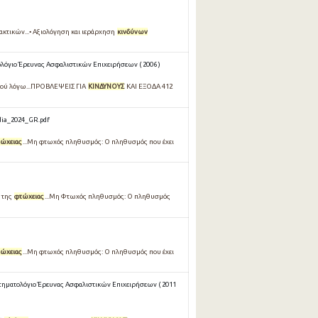
κτικών...• Αξιολόγηση και ιεράρχηση
κινδύνων
όγιο Έρευνας Ασφαλιστικών Επιχειρήσεων ( 2006 )
κού λόγω...ΠΡΟΒΛΕΨΕΙΣ ΓΙΑ
ΚΙΝΔΥΝΟΥΣ
ΚΑΙ ΕΞΟΔΑ 412
dia_2024_GR.pdf
ώχειας
...Μη φτωχός πληθυσμός: Ο πληθυσμός που έχει
 της
φτώχειας
...Μη Φτωχός πληθυσμός: Ο πληθυσμός
ώχειας
...Μη φτωχός πληθυσμός: Ο πληθυσμός που έχει
ηματολόγιο Έρευνας Ασφαλιστικών Επιχειρήσεων ( 2011