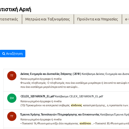
ατιστική Αρχή
τατιστικές
Μητρώα και Ταξινομήσεις
Προϊόντα και Υπηρεσίες
e
Αναζήτηση
Δείκτες Ευημερία και Δυσκολίες Στέγασης ( 2018 )
Κατέβασμα Δείκτες Ευημερία και Δυσκο
TT
Καταχωρημένο έγγραφο ή media
Φτωχός πληθυσμός: Ο πληθυσμός που έχει εισόδημα μικρότερο ή ίσο από το κατώφλι 
που έχει εισόδημα μεγαλύτερο από το κατώφλι...
CELEX_32016R0679_EL.pdf
Κατέβασμα CELEX_32016R0679_EL.pdf
ΣΜ
Καταχωρημένο έγγραφο ή media
(15) Προκειμένου να αποτραπεί σοβαρός
κίνδυνος
καταστρατήγησης, η προστασία των.
Έρευνα Χρήσης Τεχνολογιών Πληροφόρησης και Επικοινωνίας
Κατέβασμα Έρευνα Χρή
TT
Καταχωρημένο έγγραφο ή media
• Ποσοστό 16,4% αντιµετωπίζει δύο παράγοντες
κινδύνου
....• Ποσοστό 30,4% αντιµετωπ