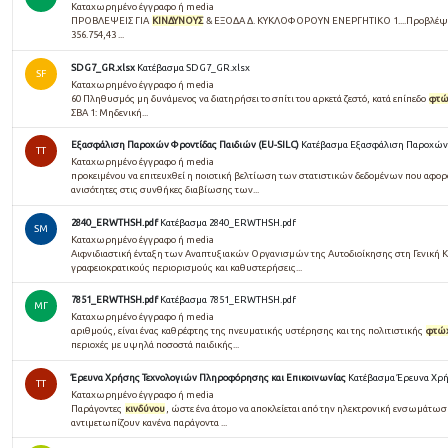
Καταχωρημένο έγγραφο ή media
ΠΡΟΒΛΕΨΕΙΣ ΓΙΑ
ΚΙΝΔΥΝΟΥΣ
& ΕΞΟΔΑ Δ. ΚΥΚΛΟΦΟΡΟΥΝ ΕΝΕΡΓΗΤΙΚΟ 1....Προβλέψει
356.754,43 ...
SDG7_GR.xlsx
Κατέβασμα SDG7_GR.xlsx
SF
Καταχωρημένο έγγραφο ή media
60 Πληθυσμός μη δυνάμενος να διατηρήσει το σπίτι του αρκετά ζεστό, κατά επίπεδο
φτώ
ΣΒΑ 1: Μηδενική...
Εξασφάλιση Παροχών Φροντίδας Παιδιών (EU-SILC)
Κατέβασμα Εξασφάλιση Παροχών 
TT
Καταχωρημένο έγγραφο ή media
προκειμένου να επιτευχθεί η ποιοτική βελτίωση των στατιστικών δεδομένων που αφο
ανισότητες στις συνθήκες διαβίωσης των...
2840_ERWTHSH.pdf
Κατέβασμα 2840_ERWTHSH.pdf
SM
Καταχωρημένο έγγραφο ή media
Αιφνιδιαστική ένταξη των Αναπτυξιακών Οργανισμών της Αυτοδιοίκησης στη Γενική
γραφειοκρατικούς περιορισμούς και καθυστερήσεις...
7851_ERWTHSH.pdf
Κατέβασμα 7851_ERWTHSH.pdf
ΜΓ
Καταχωρημένο έγγραφο ή media
αριθμούς, είναι ένας καθρέφτης της πνευματικής υστέρησης και της πολιτιστικής
φτώχ
περιοχές με υψηλά ποσοστά παιδικής...
Έρευνα Χρήσης Τεχνολογιών Πληροφόρησης και Επικοινωνίας
Κατέβασμα Έρευνα Χρή
TT
Καταχωρημένο έγγραφο ή media
Παράγοντες
κινδύνου
, ώστε ένα άτομο να αποκλείεται από την ηλεκτρονική ενσωμάτωση.
αντιμετωπίζουν κανένα παράγοντα ...