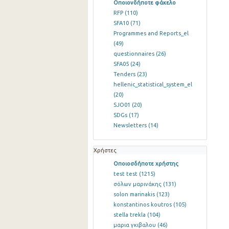
Οποιονδήποτε φάκελο
RFP
(110)
SFA10
(71)
Programmes and Reports_el
(49)
questionnaires
(26)
SFA05
(24)
Tenders
(23)
hellenic_statistical_system_el
(20)
SJO01
(20)
SDGs
(17)
Newsletters
(14)
Χρήστες
Οποιοσδήποτε χρήστης
test test
(1215)
σόλων μαρινάκης
(131)
solon marinakis
(123)
konstantinos koutros
(105)
stella trekla
(104)
μαρια γκιβαλου
(46)