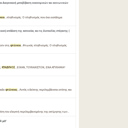
α Διαγενεακή μεταβίβαση οικονομικών και κοινωνικών
χεια
...πληθυσμός: Ο πληθυσμός που έχει εισόδημα
ακή απόδοση της κατοικίας και τις δυσκολίες στέγασης (
ρούν στη
φτώχεια
...Φτωχός πληθυσμός: Ο πληθυσμός
ες
ΚΊΝΔΥΝΟΣ
...ΕΙΧΑΝ, ΤΟΥΛΑΧΙΣΤΟΝ, ΕΝΑ ΑΤΥΧΗΜΑ*
πεδο
φτώχειας
...Αυτός ο δείκτης περιλαμβάνεται επίσης και
κρίση του ελεγκτή περιλαμβανομένης της εκτίμησης των...
R.pdf