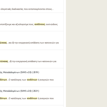
 ελεγκτικές διαδικασίες που ανταποκρίνονται στους...
τοπίζουμε και αξιολογούμε τους
κινδύνους
ουσιώδους
ώχειας
...και δ) την ενεργειακή απόδοση των κατοικιών για
τώχειας
...δ) την ενεργειακή απόδοση των κατοικιών για
ς Μεταδεδομένων (SIMS v2.0) ( 2019 )
νδύνων
...Ο κατάλογος των
κινδύνων
ή αναγκών που
ς Μεταδεδομένων (SIMS v2.0) ( 2021 )
νδύνων
...Ο κατάλογος των
κινδύνων
ή αναγκών που