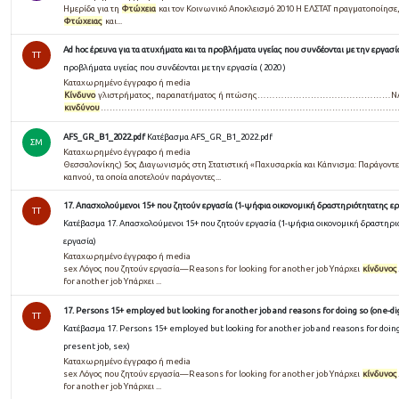
Ημερίδα για τη
Φτώχεια
και τον Κοινωνικό Αποκλεισμό 2010 Η ΕΛΣΤΑΤ πραγματοποίησε,..
Φτώχειας
και...
Ad hoc έρευνα για τα ατυχήματα και τα προβλήματα υγείας που συνδέονται με την εργασία 
TT
προβλήματα υγείας που συνδέονται με την εργασία ( 2020 )
Καταχωρημένο έγγραφο ή media
Κίνδυνο
γλιστρήματος, παραπατήματος ή πτώσης………………………………………ΝΑΙ1 ΟΧ
κινδύνου
………………………………………………………………………………………………Ν
AFS_GR_B1_2022.pdf
Κατέβασμα AFS_GR_B1_2022.pdf
ΣΜ
Καταχωρημένο έγγραφο ή media
Θεσσαλονίκης) 5ος Διαγωνισμός στη Στατιστική «Παχυσαρκία και Κάπνισμα: Παράγοντ
καπνού, τα οποία αποτελούν παράγοντες...
17. Απασχολούμενοι 15+ που ζητούν εργασία (1-ψήφια οικονομική δραστηριότητατης ερ
TT
Κατέβασμα 17. Απασχολούμενοι 15+ που ζητούν εργασία (1-ψήφια οικονομική δραστηρι
εργασία)
Καταχωρημένο έγγραφο ή media
sex Λόγος που ζητούν εργασία—Reasons for looking for another job Υπάρχει
κίνδυνος
for another job Υπάρχει ...
17. Persons 15+ employed but looking for another job and reasons for doing so (one-dig
TT
Κατέβασμα 17. Persons 15+ employed but looking for another job and reasons for doing 
present job, sex)
Καταχωρημένο έγγραφο ή media
sex Λόγος που ζητούν εργασία—Reasons for looking for another job Υπάρχει
κίνδυνος
for another job Υπάρχει ...