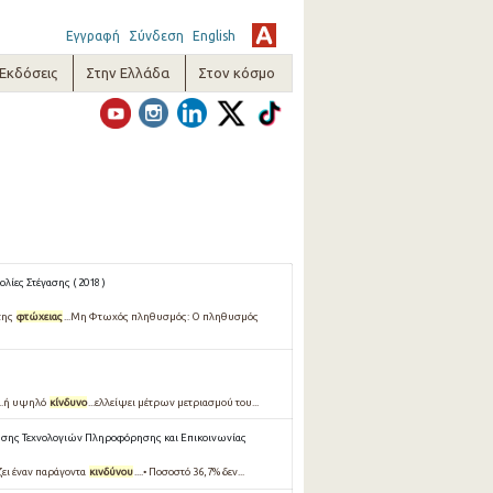
Εγγραφή
Σύνδεση
English
-Εκδόσεις
Στην Ελλάδα
Στον κόσμο
λίες Στέγασης ( 2018 )
της
φτώχειας
...Μη Φτωχός πληθυσμός: Ο πληθυσμός
..ή υψηλό
κίνδυνο
...ελλείψει μέτρων μετριασμού του...
σης Τεχνολογιών Πληροφόρησης και Επικοινωνίας
ίζει έναν παράγοντα
κινδύνου
....• Ποσοστό 36,7% δεν...