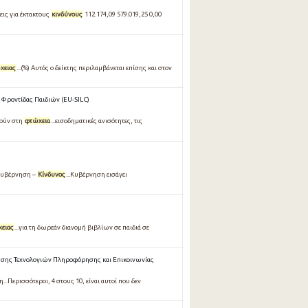
ς για έκτακτους
κινδύνους
112.174,09 579.019,25 0,00
χειας
...(%) Αυτός ο δείκτης περιλαμβάνεται επίσης και στον
Φροντίδας Παιδιών (EU-SILC)
ρούν στη
φτώχεια
...εισοδηματικές ανισότητες, τις
 Κυβέρνηση –
Κίνδυνος
...Κυβέρνηση εισάγει
ειας
...για τη δωρεάν διανομή βιβλίων σε παιδιά σε
σης Τεχνολογιών Πληροφόρησης και Επικοινωνίας
..Περισσότεροι, 4 στους 10, είναι αυτοί που δεν