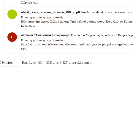
Στέρηση και...
elstat_press_releases_calendar_2018_gr.pdf
Κατέβασμα elstat_press_releases_cale
ST
Καταχωρημένο έγγραφο ή media
Ελληνικού Εμπορικού Στόλου Δείκτης Τιμών Υλικών Κατασκευής Νέων Κτιρίων Κατοι
Ενηλίκων...
Διαγενεακή Εκπαιδευτική Κινητικότητα
Κατέβασμα Διαγενεακή Εκπαιδευτική Κινητικότη
TT
Καταχωρημένο έγγραφο ή media
διερεύνηση του κατά πόσο το εκπαιδευτικό επίπεδο των γονέων µπορεί να επηρεάσει το
την...
5 Entries
Εμφάνιση 331 - 335 από 1.827 αποτελέσματα.