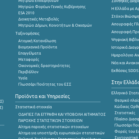
Μητρώα Επιχειρήσεων
Συνθήκες Διαβ
Μητρώο Φορέων Γενικής Κυβέρνησης
Η Ελλάδα με Α
ESA 2010
Στόχοι Βιώσιμ
Διοικητικές Μεταβολές
Απογραφές Πλη
Μητρώο Δήμων, Κοινοτήτων & Οικισμών
Απογραφή Πρ
Ταξινομήσεις
Ψηφιακή Βιβλι
Ατομική Κατανάλωση
Βιομηχανικά Προϊόντα
Ιστορικά Δια
Επαγγέλματα
Ημερολόγιο Α
Μεταφορές
Νέα και Ανακο
Οικονομικές δραστηριότητες
Εκθέσεις SDDS
Περιβάλλον
Υγεία
Στην Ελλάδ
Γλωσσάρι Ποιότητας του ΕΣΣ
Ελληνικό Στατ
Προϊόντα και Υπηρεσίες
Θεσμικό πλαί
Σ)
Στατιστικά στοιχεία
Κώδικας Ορθή
Σ)
Στατιστικές
ΟΔΗΓΙΕΣ ΓΙΑ ΕΓΓΡΑΦΗ ΚΑΙ ΥΠΟΒΟΛΗ ΑΙΤΗΜΑΤΟΣ
Πλαίσιο Διασ
ΠΑΡΟΧΗΣ ΣΤΑΤΙΣΤΙΚΩΝ ΣΤΟΙΧΕΙΩΝ
Γλωσσάρι Ποι
Αίτημα παροχής στατιστικών στοιχείων
Φορείς του 
Αίτημα για υποστήριξη ευρωπαϊκών στατιστικών
Συντονιστική