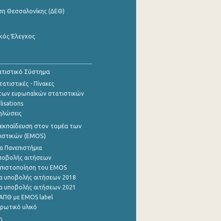
ση Θεσσαλονίκης (ΔΕΘ)
κός Έλεγχος
τιστικό Σύστημα
ατιστικές - Πίνακες
των ευρωπαΪκών στατιστικών
lisations
ηλώσεις
εκπαίδευση στον τομέα των
ιστικών (EMOS)
α Πανεπιστήμια
ποβολής αιτήσεων
η πιστοποίηση του EMOS
α υποβολής αιτήσεων 2018
α υποβολής αιτήσεων 2021
ΑΠΘ με EMOS label
ρωτικό υλικό
0