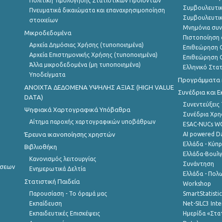
Πολιτική Τιμολόγησης Στατιστικών Προϊόντων
Συμβουλευτικ
Πνευματικά δικαιώματα και επαναχρησιμοποίηση
Συμβουλευτικ
στοιχείων
Μνημόνια συν
Μικροδεδομένα
Πιστοποίηση 
Αρχεία Δημόσιας Χρήσης (τυποποιημένα)
Επιθεώρηση Ο
Αρχεία Επιστημονικής Χρήσης (τυποποιημένα)
Επιθεώρηση Ο
Άλλα μικροδεδομένα (μη τυποποιημένα)
Ελληνικό Στα
Υποδείγματα
Προγράμματα κ
ANOIXTA ΔΕΔΟΜΕΝΑ ΥΨΗΛΗΣ ΑΞΙΑΣ (HIGH VALUE
Συνέδρια και 
DATA)
Συνεντεύξεις
Ψηφιακά Χαρτογραφικά Υπόβαθρα
Συνέδρια Χρ
Αίτημα παροχής χαρτογραφικών υποβάθρων
ESAC-NUCs 
Έρευνα ικανοποίησης χρηστών
AI powered Dat
Ελλάδα - Κύπ
Βιβλιοθήκη
Ελλάδα-Βουλγ
Κανονισμός λειτουργίας
Συνάντηση
ήσεων
Ενημερωτικά Δελτία
Ελλάδα - Πολω
Στατιστική Παιδεία
Workshop
Παρουσίαση - Το όραμά μας
SmartStatisti
Εκπαίδευση
Net-SILC3 Int
Εκπαιδευτικές Επισκέψεις
Ημερίδα «Στατ