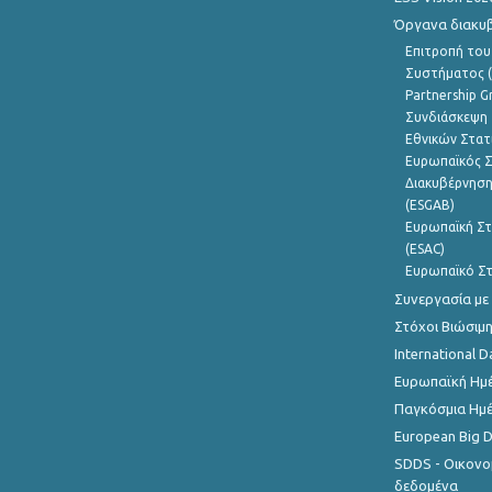
Όργανα διακυ
Επιτροπή του
Συστήματος (
Partnership G
Συνδιάσκεψη 
Εθνικών Στατ
Ευρωπαϊκός Σ
Διακυβέρνηση
(ESGAB)
Ευρωπαϊκή Στ
(ESAC)
Ευρωπαϊκό Στ
Συνεργασία με
Στόχοι Βιώσιμ
International D
Ευρωπαϊκή Ημέ
Παγκόσμια Ημέ
European Big 
SDDS - Οικονο
δεδομένα