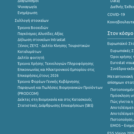
Διαγωνισμοί
Data)
Ψυχαγωγία
Διεθνής Έκθε
Ενημέρωση
COVID-19
Συλλογή στοιχείων
Κοινοβουλευτι
Έρευνα Βοοειδών
Στον κόσμο
Παγκόσμιες Αλυσίδες Αξίας
Δήλωση στοιχείων Intrastat
Ευρωπαϊκό Στα
Ξένιος ΖΕΥΣ - Δελτίο Κίνησης Τουριστικών
Ευρωπαϊκές Στ
Καταλυμάτων
Όροι χρήσης 
Δελτίο φοιτητή
Eurostat visua
Έρευνα Χρήσης Τεχνολογιών Πληροφόρησης
Συνέδρια-εκδ
Επικοινωνίας και Ηλεκτρονικού Εμπορίου στις
Επιχειρήσεις,έτους 2026
Μεταπτυχιακή 
Έρευνα Φορέων Γενικής Κυβέρνησης
επίσημων στατ
Παραγωγή και Πωλήσεις Βιομηχανικών Προϊόντων
Πιστοποιημέν
(PRODCOM)
Πρόσκληση υ
Δείκτες στη Βιομηχανία και στις Κατασκευές
Πώς γίνεται 
Στατιστικές Διάρθρωσης Επιχειρήσεων (SBS)
Αποτελέσματ
Αποτελέσματ
Πιστοποίηση 
EMOS – Ενημε
ESS Vision 202