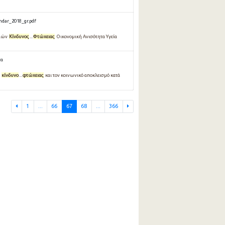
ndar_2018_gr.pdf
κιών
Κίνδυνος
...
Φτώχειας
Οικονομική Ανισότητα Υγεία
τα
ν
κίνδυνο
...
φτώχειας
και τον κοινωνικό αποκλεισµό κατά
1
...
66
67
68
...
366