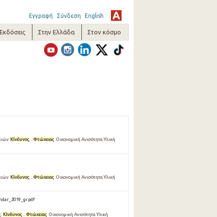
Εγγραφή
Σύνδεση
English
-Εκδόσεις
Στην Ελλάδα
Στον κόσμο
ικιών
Κίνδυνος
...
Φτώχειας
Οικονομική Ανισότητα Υλική
ικιών
Κίνδυνος
...
Φτώχειας
Οικονομική Ανισότητα Υλική
ndar_2019_gr.pdf
ης
Κίνδυνος
...
Φτώχειας
Οικονομική Ανισότητα Υλική