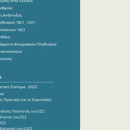
ίωσης στην Ελλάδα
ριθμούς
ης Ανάπτυξης
θυσμού 1821 - 2021
οσφύγων 1923
οθήκη
γράμματα Απογραφών Πληθυσμού
νακοινώσεων
ινώσεις
α
ιστικό Σύστημα - ΕΛΣΣ
σιο
ς Πρακτικής για τις Ευρωπαϊκές
φάλισης Ποιότητας του ΕΣΣ
ότητας του ΕΣΣ
ΕΛΣΣ
 Επιτροπή του ΕΛΣΣ