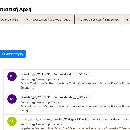
ατιστική Αρχή
τατιστικές
Μητρώα και Ταξινομήσεις
Προϊόντα και Υπηρεσίες
e
Αναζήτηση
calendar_gr_2016.pdf
Κατέβασμα calendar_gr_2016.pdf
KK
Καταχωρημένο έγγραφο ή media
Δείκτες Συνθηκών Διαβίωσης Δείκτης Τιμών Υλικών Κατασκευής Νέων Κτιρίων Κατο
Στέρηση ...
calendar_gr_2016.pdf
Κατέβασμα calendar_gr_2016.pdf
KK
Καταχωρημένο έγγραφο ή media
Δείκτες Συνθηκών Διαβίωσης Δείκτης Τιμών Υλικών Κατασκευής Νέων Κτιρίων Κατο
Στέρηση ...
elstat_press_releases_calendar_2019_gr.pdf
Κατέβασμα elstat_press_releases_cale
ST
Καταχωρημένο έγγραφο ή media
Κεφαλαίου (Χοίρων – Βοοειδών – Προβάτων – Αιγών) Ευημερία και Δυσκολίες Στέγασ