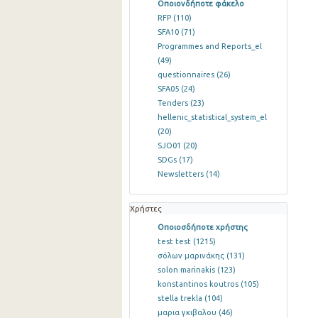
Οποιονδήποτε φάκελο
RFP
(110)
SFA10
(71)
Programmes and Reports_el
(49)
questionnaires
(26)
SFA05
(24)
Tenders
(23)
hellenic_statistical_system_el
(20)
SJO01
(20)
SDGs
(17)
Newsletters
(14)
Χρήστες
Οποιοσδήποτε χρήστης
test test
(1215)
σόλων μαρινάκης
(131)
solon marinakis
(123)
konstantinos koutros
(105)
stella trekla
(104)
μαρια γκιβαλου
(46)