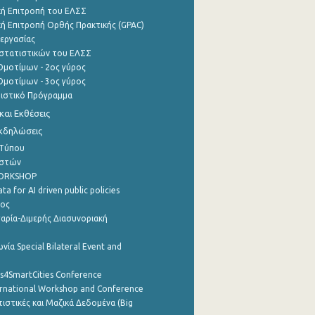
ή Επιτροπή του ΕΛΣΣ
ή Επιτροπή Ορθής Πρακτικής (GPAC)
εργασίας
στατιστικών του ΕΛΣΣ
μοτίμων - 2ος γύρος
μοτίμων - 3ος γύρος
τιστικό Πρόγραμμα
αι Εκθέσεις
Εκδηλώσεις
 Τύπου
ηστών
WORKSHOP
a for AI driven public policies
ρος
αρία-Διμερής Διασυνοριακή
νία Special Bilateral Event and
cs4SmartCities Conference
ernational Workshop and Conference
ιστικές και Μαζικά Δεδομένα (Big