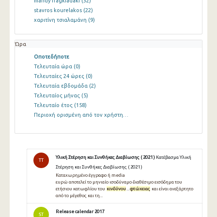
mandy fragkiadaki
(32)
stavros kourelakos
(22)
χαριτίνη τσιαλαμάνη
(9)
Ώρα
Οποτεδήποτε
Τελευταία ώρα
(0)
Τελευταίες 24 ώρες
(0)
Τελευταία εβδομάδα
(2)
Τελευταίος μήνας
(5)
Τελευταίο έτος
(158)
Περιοχή ορισμένη από τον χρήστη…
Υλική Στέρηση και Συνθήκες Διαβίωσης ( 2021 )
Κατέβασμα Υλική
TT
Στέρηση και Συνθήκες Διαβίωσης ( 2021 )
Καταχωρημένο έγγραφο ή media
ευρώ αποτελεί το μηνιαίο ισοδύναμο διαθέσιμο εισόδημα του
ετήσιου κατωφλίου του
κινδύνου
...
φτώχειας
και είναι ανεξάρτητο
από το μέγεθος και τη...
Release calendar 2017
ST