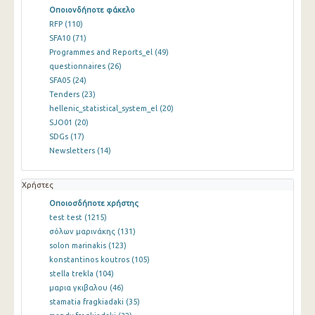
Οποιονδήποτε φάκελο
RFP
(110)
SFA10
(71)
Programmes and Reports_el
(49)
questionnaires
(26)
SFA05
(24)
Tenders
(23)
hellenic_statistical_system_el
(20)
SJO01
(20)
SDGs
(17)
Newsletters
(14)
Χρήστες
Οποιοσδήποτε χρήστης
test test
(1215)
σόλων μαρινάκης
(131)
solon marinakis
(123)
konstantinos koutros
(105)
stella trekla
(104)
μαρια γκιβαλου
(46)
stamatia fragkiadaki
(35)