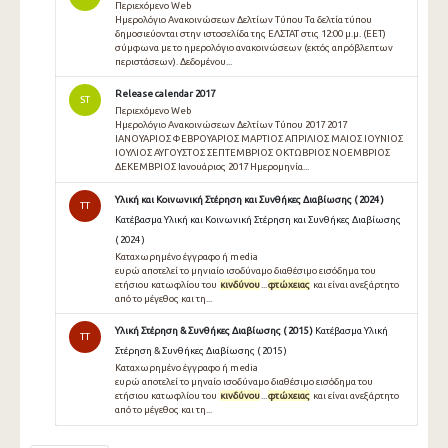
Περιεχόμενο Web
Ημερολόγιο Ανακοινώσεων Δελτίων Τύπου Τα δελτία τύπου
δημοσιεύονται στην ιστοσελίδα της ΕΛΣΤΑΤ στις 12:00 μ.μ. (EET)
σύμφωνα με το ημερολόγιο ανακοινώσεων (εκτός απρόβλεπτων
περιστάσεων). Δεδομένου...
Release calendar 2017
ST
Περιεχόμενο Web
Ημερολόγιο Ανακοινώσεων Δελτίων Τύπου 2017 2017
ΙΑΝΟΥΑΡΙΟΣ ΦΕΒΡΟΥΑΡΙΟΣ ΜΑΡΤΙΟΣ ΑΠΡΙΛΙΟΣ ΜΑΙΟΣ ΙΟΥΝΙΟΣ
ΙΟΥΛΙΟΣ ΑΥΓΟΥΣΤΟΣ ΣΕΠΤΕΜΒΡΙΟΣ ΟΚΤΩΒΡΙΟΣ ΝΟΕΜΒΡΙΟΣ
ΔΕΚΕΜΒΡΙΟΣ Ιανουάριος 2017 Ημερομηνία...
Υλική και Κοινωνική Στέρηση και Συνθήκες Διαβίωσης ( 2024 )
TT
Κατέβασμα Υλική και Κοινωνική Στέρηση και Συνθήκες Διαβίωσης
( 2024 )
Καταχωρημένο έγγραφο ή media
ευρώ αποτελεί το μηνιαίο ισοδύναμο διαθέσιμο εισόδημα του
ετήσιου κατωφλίου του
κινδύνου
...
φτώχειας
και είναι ανεξάρτητο
από το μέγεθος και τη...
Υλική Στέρηση & Συνθήκες Διαβίωσης ( 2015 )
Κατέβασμα Υλική
TT
Στέρηση & Συνθήκες Διαβίωσης ( 2015 )
Καταχωρημένο έγγραφο ή media
ευρώ αποτελεί το µηναίο ισοδύναµο διαθέσιµο εισόδηµα του
ετήσιου κατωφλίου του
κινδύνου
...
φτώχειας
και είναι ανεξάρτητο
από το µέγεθος και τη...