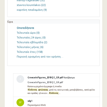
mandy fragkiadaki
(32)
stavros kourelakos
(22)
χαριτίνη τσιαλαμάνη
(9)
Ώρα
Οποτεδήποτε
Τελευταία ώρα
(0)
Τελευταίες 24 ώρες
(0)
Τελευταία εβδομάδα
(2)
Τελευταίος μήνας
(6)
Τελευταίο έτος
(158)
Περιοχή ορισμένη από τον χρήστη…
GreeceInFigures_2018Q1_GR.pdf
Κατέβασμα
Χ
GreeceInFigures_2018Q1_GR.pdf
Καταχωρημένο έγγραφο ή media
Κίνδυνος
φτώχειας
μετά τις κοινωνικές μεταβιβάσεις, κατά φύλο
και ομάδες ηλικιών...
Κίνδυνος
...
sdg1
ST
Περιεχόμενο Web