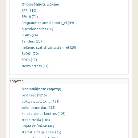
Οποιονδήποτε φάκελο
RFP
(110)
SFA10
(71)
Programmes and Reports_el
(49)
questionnaires
(26)
SFA05
(24)
Tenders
(23)
hellenic_statistical_system_el
(20)
SJO01
(20)
SDGs
(17)
Newsletters
(14)
Χρήστες
Οποιοσδήποτε χρήστης
test test
(1215)
σόλων μαρινάκης
(131)
solon marinakis
(123)
konstantinos koutros
(105)
stella trekla
(104)
μαρια γκιβαλου
(46)
stamatia fragkiadaki
(35)