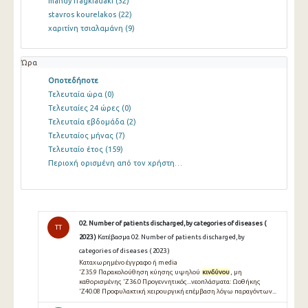
mandy fragkiadaki
(32)
stavros kourelakos
(22)
χαριτίνη τσιαλαμάνη
(9)
Ώρα
Οποτεδήποτε
Τελευταία ώρα
(0)
Τελευταίες 24 ώρες
(0)
Τελευταία εβδομάδα
(2)
Τελευταίος μήνας
(7)
Τελευταίο έτος
(159)
Περιοχή ορισμένη από τον χρήστη…
02. Number of patients discharged,by categories of diseases (
TT
2023 )
Κατέβασμα 02. Number of patients discharged,by
categories of diseases ( 2023 )
Καταχωρημένο έγγραφο ή media
'Z35.9 Παρακολούθηση κύησης υψηλού
κινδύνου
, μη
καθορισμένης 'Z36.0 Προγεννητικός...νεοπλάσματα: Ωοθήκης
'Z40.08 Προφυλακτική χειρουργική επέμβαση λόγω παραγόντων...