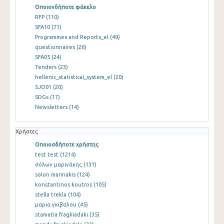
Οποιονδήποτε φάκελο
RFP
(110)
SFA10
(71)
Programmes and Reports_el
(49)
questionnaires
(26)
SFA05
(24)
Tenders
(23)
hellenic_statistical_system_el
(20)
SJO01
(20)
SDGs
(17)
Newsletters
(14)
Χρήστες
Οποιοσδήποτε χρήστης
test test
(1214)
σόλων μαρινάκης
(131)
solon marinakis
(124)
konstantinos koutros
(105)
stella trekla
(104)
μαρια γκιβαλου
(45)
stamatia fragkiadaki
(35)