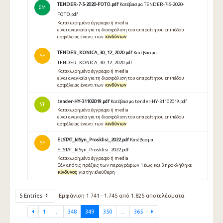
TENDER-7-5-2020-FOTO.pdf
Κατέβασμα TENDER-7-5-2020-
ΣΜ
FOTO.pdf
Καταχωρημένο έγγραφο ή media
είναι αναγκαία για τη διασφάλιση του απαραίτητου επιπέδου
ασφάλειας έναντι των
κινδύνων
TENDER_KONICA_30_12_2020.pdf
Κατέβασμα
SF
TENDER_KONICA_30_12_2020.pdf
Καταχωρημένο έγγραφο ή media
είναι αναγκαία για τη διασφάλιση του απαραίτητου επιπέδου
ασφάλειας έναντι των
κινδύνων
tender-HY-31102019.pdf
Κατέβασμα tender-HY-31102019.pdf
ST
Καταχωρημένο έγγραφο ή media
είναι αναγκαία για τη διασφάλιση του απαραίτητου επιπέδου
ασφάλειας έναντι των
κινδύνων
ELSTAT_IdSyn_Prosklisi_2022.pdf
Κατέβασμα
SF
ELSTAT_IdSyn_Prosklisi_2022.pdf
Καταχωρημένο έγγραφο ή media
Εάν από τις πράξεις των παραγράφων 1 έως και 3 προκλήθηκε
κίνδυνος
για την ελεύθερη
5 Entries
Εμφάνιση 1.741 - 1.745 από 1.825 αποτελέσματα.
1
...
348
349
350
...
365