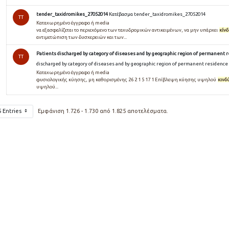
tender_taxidromikes_27052014
Κατέβασμα tender_taxidromikes_27052014
TT
Καταχωρημένο έγγραφο ή media
να εξασφαλίζεται το περιεχόμενο των ταχυδρομικών αντικειμένων, να μην υπάρχει
κίν
αντιμετώπιση των δυσχερειών και των...
Patients discharged by category of diseases and by geographic region of permanent r
TT
discharged by category of diseases and by geographic region of permanent residence 
Καταχωρημένο έγγραφο ή media
φυσιολογικής κύησης, μη καθορισμένης 26 2 1 5 17 1 Επίβλεψη κύησης υψηλού
κινδ
υψηλού...
5 Entries
Εμφάνιση 1.726 - 1.730 από 1.825 αποτελέσματα.