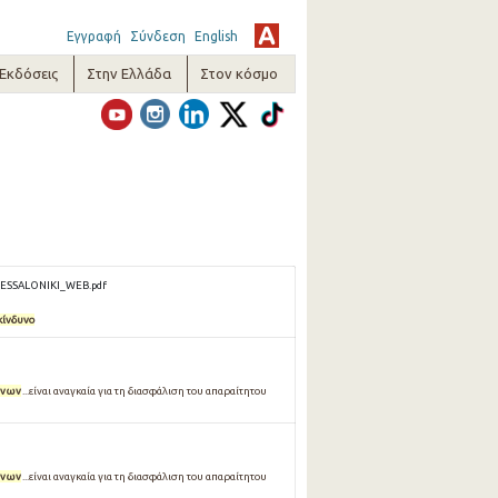
Εγγραφή
Σύνδεση
English
-Εκδόσεις
Στην Ελλάδα
Στον κόσμο
THESSALONIKI_WEB.pdf
κίνδυνο
ύνων
...είναι αναγκαία για τη διασφάλιση του απαραίτητου
ύνων
...είναι αναγκαία για τη διασφάλιση του απαραίτητου