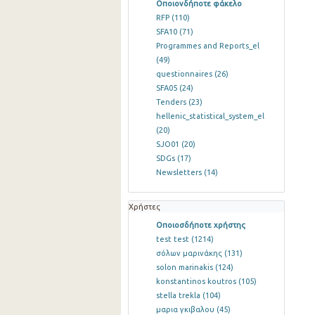
Οποιονδήποτε φάκελο
RFP
(110)
SFA10
(71)
Programmes and Reports_el
(49)
questionnaires
(26)
SFA05
(24)
Tenders
(23)
hellenic_statistical_system_el
(20)
SJO01
(20)
SDGs
(17)
Newsletters
(14)
Χρήστες
Οποιοσδήποτε χρήστης
test test
(1214)
σόλων μαρινάκης
(131)
solon marinakis
(124)
konstantinos koutros
(105)
stella trekla
(104)
μαρια γκιβαλου
(45)