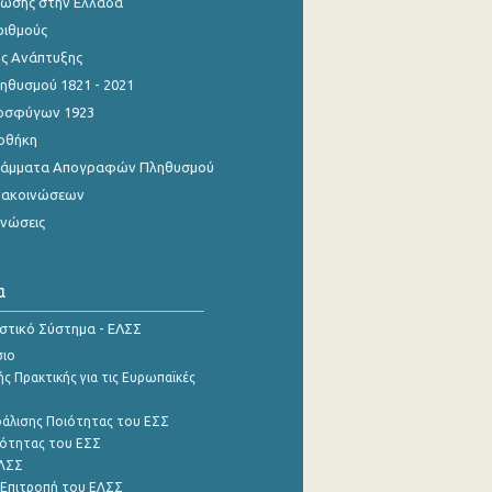
ίωσης στην Ελλάδα
ριθμούς
ης Ανάπτυξης
θυσμού 1821 - 2021
οσφύγων 1923
οθήκη
γράμματα Απογραφών Πληθυσμού
νακοινώσεων
ινώσεις
α
ιστικό Σύστημα - ΕΛΣΣ
σιο
ς Πρακτικής για τις Ευρωπαϊκές
φάλισης Ποιότητας του ΕΣΣ
ότητας του ΕΣΣ
ΕΛΣΣ
 Επιτροπή του ΕΛΣΣ