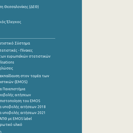
ση Θεσσαλονίκης (ΔΕΘ)
κός Έλεγχος
τιστικό Σύστημα
ατιστικές - Πίνακες
των ευρωπαΪκών στατιστικών
lisations
ηλώσεις
εκπαίδευση στον τομέα των
ιστικών (EMOS)
α Πανεπιστήμια
ποβολής αιτήσεων
η πιστοποίηση του EMOS
α υποβολής αιτήσεων 2018
α υποβολής αιτήσεων 2021
ΑΠΘ με EMOS label
ρωτικό υλικό
0