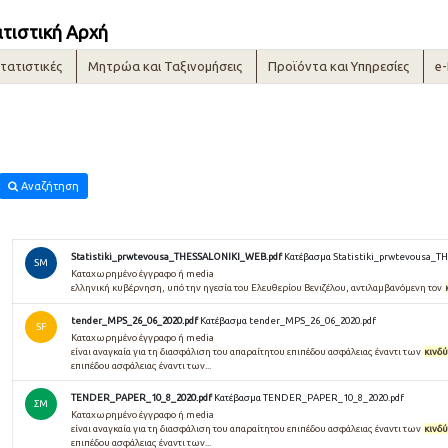
ατιστική Αρχή
τατιστικές
Μητρώα και Ταξινομήσεις
Προϊόντα και Υπηρεσίες
e
Αναζήτηση
Statistiki_prwtevousa_THESSALONIKI_WEB.pdf
Κατέβασμα Statistiki_prwtevousa_
SM
Καταχωρημένο έγγραφο ή media
ελληνική κυβέρνηση, υπό την ηγεσία του Ελευθερίου Βενιζέλου, αντιλαμβανόμενη τον
tender_MPS_26_06_2020.pdf
Κατέβασμα tender_MPS_26_06_2020.pdf
SF
Καταχωρημένο έγγραφο ή media
είναι αναγκαία για τη διασφάλιση του απαραίτητου επιπέδου ασφάλειας έναντι των
κινδ
επιπέδου ασφάλειας έναντι των...
TENDER_PAPER_10_8_2020.pdf
Κατέβασμα TENDER_PAPER_10_8_2020.pdf
ΣΜ
Καταχωρημένο έγγραφο ή media
είναι αναγκαία για τη διασφάλιση του απαραίτητου επιπέδου ασφάλειας έναντι των
κινδ
επιπέδου ασφάλειας έναντι των...