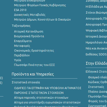
Μητρώα Επιχειρήσεων
Συνθήκες Διαβ
Μητρώο Φορέων Γενικής Κυβέρνησης
Η Ελλάδα με Α
ESA 2010
Στόχοι Βιώσιμ
Διοικητικές Μεταβολές
Απογραφές Πλη
Μητρώο Δήμων, Κοινοτήτων & Οικισμών
Απογραφή Πρ
Ταξινομήσεις
Ψηφιακή Βιβλι
Ατομική Κατανάλωση
Βιομηχανικά Προϊόντα
Ιστορικά Δια
Επαγγέλματα
Ημερολόγιο Α
Μεταφορές
Νέα και Ανακο
Οικονομικές δραστηριότητες
Εκθέσεις SDDS
Περιβάλλον
Υγεία
Στην Ελλάδ
Γλωσσάρι Ποιότητας του ΕΣΣ
Ελληνικό Στατ
Προϊόντα και Υπηρεσίες
Θεσμικό πλαί
Σ)
Στατιστικά στοιχεία
Κώδικας Ορθή
Σ)
Στατιστικές
ΟΔΗΓΙΕΣ ΓΙΑ ΕΓΓΡΑΦΗ ΚΑΙ ΥΠΟΒΟΛΗ ΑΙΤΗΜΑΤΟΣ
Πλαίσιο Διασ
ΠΑΡΟΧΗΣ ΣΤΑΤΙΣΤΙΚΩΝ ΣΤΟΙΧΕΙΩΝ
Γλωσσάρι Ποι
Αίτημα παροχής στατιστικών στοιχείων
Φορείς του 
Αίτημα για υποστήριξη ευρωπαϊκών στατιστικών
Συντονιστική