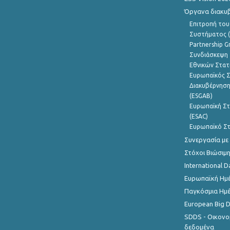
Όργανα διακυ
Επιτροπή του
Συστήματος (
Partnership G
Συνδιάσκεψη 
Εθνικών Στατ
Ευρωπαϊκός Σ
Διακυβέρνηση
(ESGAB)
Ευρωπαϊκή Στ
(ESAC)
Ευρωπαϊκό Στ
Συνεργασία με
Στόχοι Βιώσιμ
International D
Ευρωπαϊκή Ημέ
Παγκόσμια Ημέ
European Big 
SDDS - Οικονο
δεδομένα