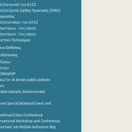
ή Επιτροπή του ΕΛΣΣ
ή Επιτροπή Ορθής Πρακτικής (GPAC)
εργασίας
στατιστικών του ΕΛΣΣ
μοτίμων - 2ος γύρος
μοτίμων - 3ος γύρος
τιστικό Πρόγραμμα
αι Εκθέσεις
Εκδηλώσεις
 Τύπου
ηστών
WORKSHOP
a for AI driven public policies
ρος
αρία-Διμερής Διασυνοριακή
νία Special Bilateral Event and
cs4SmartCities Conference
ernational Workshop and Conference
ιστικές και Μαζικά Δεδομένα (Big