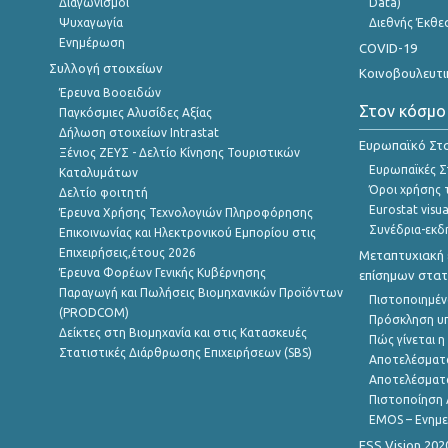
Διαγωνισμοί
Data)
Ψυχαγωγία
Διεθνής Έκθε
Ενημέρωση
COVID-19
Συλλογή στοιχείων
Κοινοβουλευτι
Έρευνα Βοοειδών
Στον κόσμο
Παγκόσμιες Αλυσίδες Αξίας
Δήλωση στοιχείων Intrastat
Ευρωπαϊκό Στα
Ξένιος ΖΕΥΣ - Δελτίο Κίνησης Τουριστικών
Ευρωπαϊκές Στ
Καταλυμάτων
Όροι χρήσης 
Δελτίο φοιτητή
Eurostat visua
Έρευνα Χρήσης Τεχνολογιών Πληροφόρησης
Συνέδρια-εκδ
Επικοινωνίας και Ηλεκτρονικού Εμπορίου στις
Επιχειρήσεις,έτους 2026
Μεταπτυχιακή 
Έρευνα Φορέων Γενικής Κυβέρνησης
επίσημων στατ
Παραγωγή και Πωλήσεις Βιομηχανικών Προϊόντων
Πιστοποιημέν
(PRODCOM)
Πρόσκληση υ
Δείκτες στη Βιομηχανία και στις Κατασκευές
Πώς γίνεται 
Στατιστικές Διάρθρωσης Επιχειρήσεων (SBS)
Αποτελέσματ
Αποτελέσματ
Πιστοποίηση 
EMOS – Ενημε
ESS Vision 202