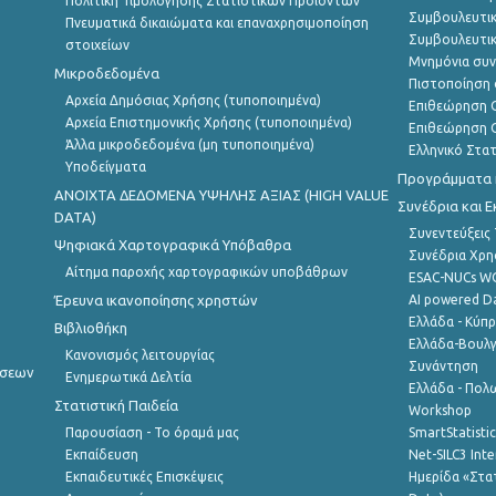
Πολιτική Τιμολόγησης Στατιστικών Προϊόντων
Συμβουλευτικ
Πνευματικά δικαιώματα και επαναχρησιμοποίηση
Συμβουλευτικ
στοιχείων
Μνημόνια συν
Μικροδεδομένα
Πιστοποίηση 
Αρχεία Δημόσιας Χρήσης (τυποποιημένα)
Επιθεώρηση Ο
Αρχεία Επιστημονικής Χρήσης (τυποποιημένα)
Επιθεώρηση Ο
Άλλα μικροδεδομένα (μη τυποποιημένα)
Ελληνικό Στα
Υποδείγματα
Προγράμματα κ
ANOIXTA ΔΕΔΟΜΕΝΑ ΥΨΗΛΗΣ ΑΞΙΑΣ (HIGH VALUE
Συνέδρια και 
DATA)
Συνεντεύξεις
Ψηφιακά Χαρτογραφικά Υπόβαθρα
Συνέδρια Χρ
Αίτημα παροχής χαρτογραφικών υποβάθρων
ESAC-NUCs 
Έρευνα ικανοποίησης χρηστών
AI powered Dat
Ελλάδα - Κύπ
Βιβλιοθήκη
Ελλάδα-Βουλγ
Κανονισμός λειτουργίας
Συνάντηση
ήσεων
Ενημερωτικά Δελτία
Ελλάδα - Πολω
Στατιστική Παιδεία
Workshop
Παρουσίαση - Το όραμά μας
SmartStatisti
Εκπαίδευση
Net-SILC3 Int
Εκπαιδευτικές Επισκέψεις
Ημερίδα «Στατ