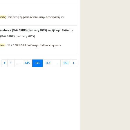
δυνος
...Ιδιαίτερη έμφαση δίνεται στην περιγραφή και
esidence (DAY CARE) ( January 2015 )
Κατέβασμα Patients
(DAY CARE) ( January 2015 )
ύνου
...18 2 1 10 1 2 1 1 Επίβλεψη άλλων κυήσεων
1
...
345
346
347
...
365