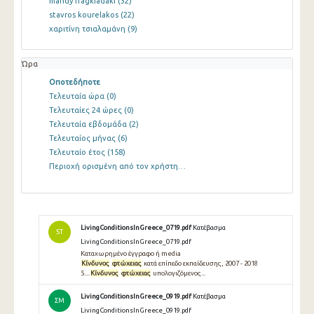
mandy fragkiadaki
(32)
stavros kourelakos
(22)
χαριτίνη τσιαλαμάνη
(9)
Ώρα
Οποτεδήποτε
Τελευταία ώρα
(0)
Τελευταίες 24 ώρες
(0)
Τελευταία εβδομάδα
(2)
Τελευταίος μήνας
(6)
Τελευταίο έτος
(158)
Περιοχή ορισμένη από τον χρήστη…
LivingConditionsInGreece_0719.pdf
Κατέβασμα
ST
LivingConditionsInGreece_0719.pdf
Καταχωρημένο έγγραφο ή media
Κίνδυνος
φτώχειας
κατά επίπεδο εκπαίδευσης, 2007 - 2018
5....
Κίνδυνος
φτώχειας
υπολογιζόμενος...
LivingConditionsInGreece_0919.pdf
Κατέβασμα
ΣΜ
LivingConditionsInGreece_0919.pdf