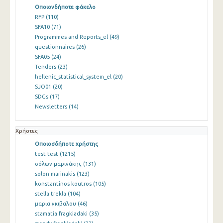
Οποιονδήποτε φάκελο
RFP
(110)
SFA10
(71)
Programmes and Reports_el
(49)
questionnaires
(26)
SFA05
(24)
Tenders
(23)
hellenic_statistical_system_el
(20)
SJO01
(20)
SDGs
(17)
Newsletters
(14)
Χρήστες
Οποιοσδήποτε χρήστης
test test
(1215)
σόλων μαρινάκης
(131)
solon marinakis
(123)
konstantinos koutros
(105)
stella trekla
(104)
μαρια γκιβαλου
(46)
stamatia fragkiadaki
(35)