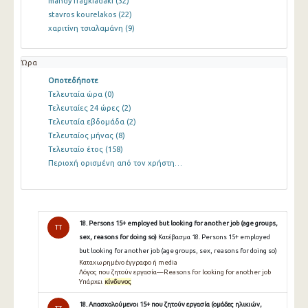
mandy fragkiadaki
(32)
stavros kourelakos
(22)
χαριτίνη τσιαλαμάνη
(9)
Ώρα
Οποτεδήποτε
Τελευταία ώρα
(0)
Τελευταίες 24 ώρες
(2)
Τελευταία εβδομάδα
(2)
Τελευταίος μήνας
(8)
Τελευταίο έτος
(158)
Περιοχή ορισμένη από τον χρήστη…
18. Persons 15+ employed but looking for another job (age groups,
TT
sex, reasons for doing so)
Κατέβασμα 18. Persons 15+ employed
but looking for another job (age groups, sex, reasons for doing so)
Καταχωρημένο έγγραφο ή media
Λόγος που ζητούν εργασία—Reasons for looking for another job
Υπάρχει
κίνδυνος
18. Απασχολούμενοι 15+ που ζητούν εργασία (ομάδες ηλικιών,