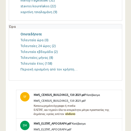
mandy fragkiadaki
(32)
stavros kourelakos
(22)
χαριτίνη τσιαλαμάνη
(9)
Ώρα
Οποτεδήποτε
Τελευταία ώρα
(0)
Τελευταίες 24 ώρες
(2)
Τελευταία εβδομάδα
(2)
Τελευταίος μήνας
(8)
Τελευταίο έτος
(158)
Περιοχή ορισμένη από τον χρήστη…
NWS_CENSUS_BUILDINGS_13.9.2021.pdf
Κατέβασμα
SF
NWS_CENSUS_BUILDINGS_13.9.2021.pdf
Καταχωρημένο έγγραφο ή media
ΕΛΣΤΑΤ, και τηρούν όλα τα απαραίτητα μέτρα προστασίας της
δημόσιας υγείας από τον
κίνδυνο
NWS_ELSTAT_APOGRAFH.pdf
Κατέβασμα
ΣΜ
NWS_ELSTAT_APOGRAFH.pdf