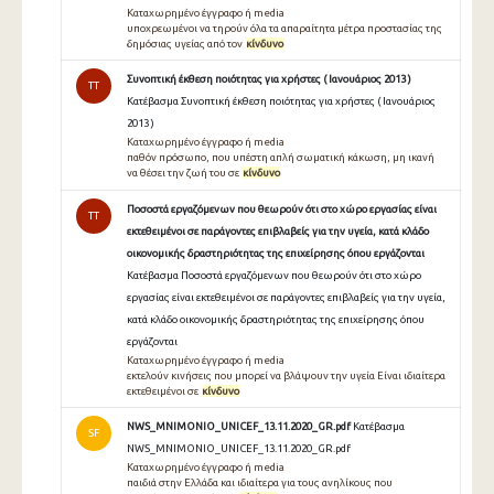
Καταχωρημένο έγγραφο ή media
υποχρεωμένοι να τηρούν όλα τα απαραίτητα μέτρα προστασίας της
δημόσιας υγείας από τον
κίνδυνο
Συνοπτική έκθεση ποιότητας για χρήστες ( Ιανουάριος 2013 )
TT
Κατέβασμα Συνοπτική έκθεση ποιότητας για χρήστες ( Ιανουάριος
2013 )
Καταχωρημένο έγγραφο ή media
παθόν πρόσωπο, που υπέστη απλή σωματική κάκωση, μη ικανή
να θέσει την ζωή του σε
κίνδυνο
Ποσοστά εργαζόμενων που θεωρούν ότι στο χώρο εργασίας είναι
TT
εκτεθειμένοι σε παράγοντες επιβλαβείς για την υγεία, κατά κλάδο
οικονομικής δραστηριότητας της επιχείρησης όπου εργάζονται
Κατέβασμα Ποσοστά εργαζόμενων που θεωρούν ότι στο χώρο
εργασίας είναι εκτεθειμένοι σε παράγοντες επιβλαβείς για την υγεία,
κατά κλάδο οικονομικής δραστηριότητας της επιχείρησης όπου
εργάζονται
Καταχωρημένο έγγραφο ή media
εκτελούν κινήσεις που μπορεί να βλάψουν την υγεία Είναι ιδιαίτερα
εκτεθειμένοι σε
κίνδυνο
NWS_MNIMONIO_UNICEF_13.11.2020_GR.pdf
Κατέβασμα
SF
NWS_MNIMONIO_UNICEF_13.11.2020_GR.pdf
Καταχωρημένο έγγραφο ή media
παιδιά στην Ελλάδα και ιδιαίτερα για τους ανηλίκους που