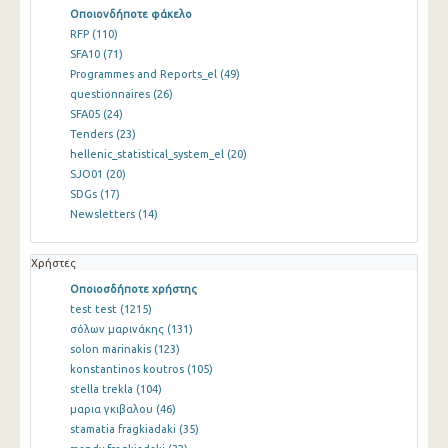
Οποιονδήποτε φάκελο
RFP
(110)
SFA10
(71)
Programmes and Reports_el
(49)
questionnaires
(26)
SFA05
(24)
Tenders
(23)
hellenic_statistical_system_el
(20)
SJO01
(20)
SDGs
(17)
Newsletters
(14)
Χρήστες
Οποιοσδήποτε χρήστης
test test
(1215)
σόλων μαρινάκης
(131)
solon marinakis
(123)
konstantinos koutros
(105)
stella trekla
(104)
μαρια γκιβαλου
(46)
stamatia fragkiadaki
(35)