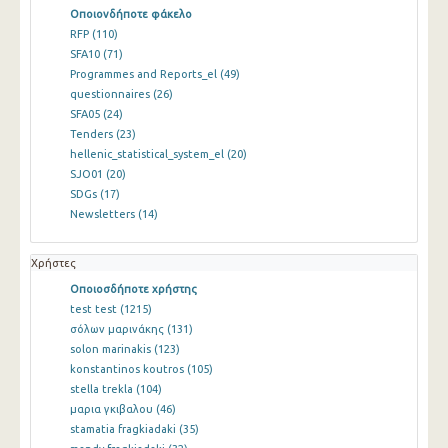
Οποιονδήποτε φάκελο
RFP
(110)
SFA10
(71)
Programmes and Reports_el
(49)
questionnaires
(26)
SFA05
(24)
Tenders
(23)
hellenic_statistical_system_el
(20)
SJO01
(20)
SDGs
(17)
Newsletters
(14)
Χρήστες
Οποιοσδήποτε χρήστης
test test
(1215)
σόλων μαρινάκης
(131)
solon marinakis
(123)
konstantinos koutros
(105)
stella trekla
(104)
μαρια γκιβαλου
(46)
stamatia fragkiadaki
(35)