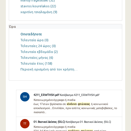
mandy fragkiadaki
(32)
stavros kourelakos
(22)
χαριτίνη τσιαλαμάνη
(9)
Ώρα
Οποτεδήποτε
Τελευταία ώρα
(0)
Τελευταίες 24 ώρες
(0)
Τελευταία εβδομάδα
(2)
Τελευταίος μήνας
(6)
Τελευταίο έτος
(158)
Περιοχή ορισμένη από τον χρήστη…
4211_ERWTHSH.pdf
Κατέβασμα 4211_ERWTHSH.pdf
SM
Καταχωρημένο έγγραφο ή media
έως 17 ετών βρίσκεται σε
κίνδυνο
φτώχειας
ή κοινωνικού
αποκλεισμού....Επιπλέον, πριν από τις κοινωνικές μεταβιβάσεις, το
ποσοστό...
01. Βασικοί Δείκτες (SILC)
Κατέβασμα 01. Βασικοί Δείκτες (SILC)
TT
Καταχωρημένο έγγραφο ή media
[OV-1a] Κατώφλι σχετικού
κινδύνου
φτώχειας
κατά τύπο