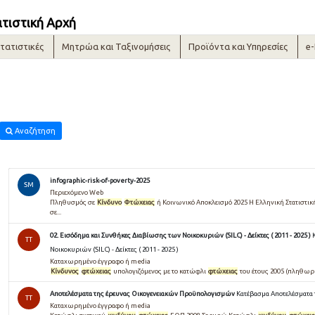
ατιστική Αρχή
τατιστικές
Μητρώα και Ταξινομήσεις
Προϊόντα και Υπηρεσίες
e
Αναζήτηση
infographic-risk-of-poverty-2025
SM
Περιεχόμενο Web
Πληθυσμός σε
Κίνδυνο
Φτώχειας
ή Κοινωνικό Αποκλεισμό 2025 Η Ελληνική Στατιστική
σε...
02. Εισόδημα και Συνθήκες Διαβίωσης των Νοικοκυριών (SILC) - Δείκτες ( 2011 - 2025 )
TT
Νοικοκυριών (SILC) - Δείκτες ( 2011 - 2025 )
Καταχωρημένο έγγραφο ή media
Κίνδυνος
φτώχειας
υπολογιζόμενος με το κατώφλι
φτώχειας
του έτους 2005 (πληθωρι
Αποτελέσματα της έρευνας Οικογενειακών Προϋπολογισμών
Κατέβασμα Αποτελέσματα
TT
Καταχωρημένο έγγραφο ή media