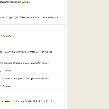
Κατώφλι σχετικού
κινδύνου
...
τιστική Αρχή (ΕΛΣΤΑΤ) ανακοινώνονται τα αποτελέσματα
..Ø Ο
κίνδυνος
...
ούς Η Ελληνική Οικονομία (Ιούλιος 2017) Συνθήκες
 της έρευνας Οικογενειακών Προϋπολογισμών
ς
...∆απάνη...
 της έρευνας Οικογενειακών Προϋπολογισμών
ς
...Δαπάνη...
..
φτώχειας
πληθυσμού % 2011 22,4 11,0 19,5 21,5 ...