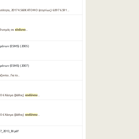
νισότητα, 2017 4.560€ ΑΤΟΜΟ (ετησίως) 6.897 6.591 ...
ληθυσμός σε
κίνδυνο
...
ένων (ESMS) ( 2005 )
ένων (ESMS) ( 2007 )
ται...Για το...
010 6 Xάσμα (βάθος)
κινδύνου
...
010 6 Xάσμα (βάθος)
κινδύνου
...
_2013_BI.pdf