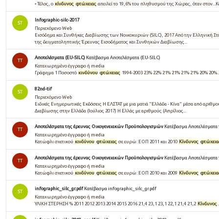
• Τέλος, ο
κίνδυνος
φτώχειας
απειλεί το 19,6% του πληθυσµού της Χώρας, όταν στον...
Infographic-silc-2017
ST
Περιεχόμενο Web
Εισόδημα και Συνθήκες Διαβίωσης των Νοικοκυριών (SILC), 2017 Από την Ελληνική Στα
της δειγματοληπτικής Έρευνας Εισοδήματος και Συνθηκών Διαβίωσης...
Αποτελέσματα (EU-SILC)
Κατέβασμα Αποτελέσματα (EU-SILC)
TT
Καταχωρημένο έγγραφο ή media
Γράφημα 1 Ποσοστό
κινδύνου
φτώχειας
1994-2003 23% 22% 21% 21% 21% 21% 20% 20%.
82nd-tif
ST
Περιεχόμενο Web
Ειδικές Ενημερωτικές Εκδόσεις Η ΕΛΣΤΑΤ με μια ματιά "Ελλάδα - Κίνα" μέσα από αριθμ
Διαβίωσης στην Ελλάδα (Ιούλιος 2017) Η Ελλάς με αριθμούς (Απρίλιος...
Αποτελέσματα της έρευνας Οικογενειακών Προϋπολογισμών
Κατέβασμα Αποτελέσματα
TT
Καταχωρημένο έγγραφο ή media
Κατώφλι σχετικού
κινδύνου
φτώχειας
σε ευρώ: ΕΟΠ 2011 και 2010
Κίνδυνος
φτώχεια
Αποτελέσματα της έρευνας Οικογενειακών Προϋπολογισμών
Κατέβασμα Αποτελέσματα
TT
Καταχωρημένο έγγραφο ή media
Κατώφλι σχετικού
κινδύνου
φτώχειας
σε ευρώ: ΕΟΠ 2010 και 2009
Κίνδυνος
φτώχεια
infographic_silc_gr.pdf
Κατέβασμα infographic_silc_gr.pdf
ST
Καταχωρημένο έγγραφο ή media
ΥΛΙΚΗ ΣΤΕΡΗΣΗ % 2011 2012 2013 2014 2015 2016 21,4 23,1 23,1 22,1 21,4 21,2
Κίνδυνος
.