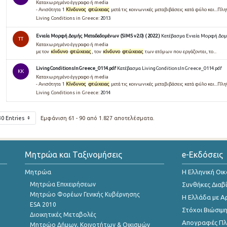
Καταχωρημένο έγγραφο ή media
- Ανισότητα 1
Κίνδυνος
φτώχειας
μετά τις κοινωνικές μεταβιβάσεις κατά φύλο και...Π
Living Conditions in Greece:
2013
Ενιαία Μορφή Δομής Μεταδεδομένων (SIMS v2.0) ( 2022 )
Κατέβασμα Ενιαία Μορφή Δομή
TT
Καταχωρημένο έγγραφο ή media
με τον
κίνδυνο
φτώχειας
, τον
κίνδυνο
φτώχειας
των ατόμων που εργάζονται, το...
LivingConditionsInGreece_0114.pdf
Κατέβασμα LivingConditionsInGreece_0114.pdf
KK
Καταχωρημένο έγγραφο ή media
- Ανισότητα 1
Κίνδυνος
φτώχειας
μετά τις κοινωνικές μεταβιβάσεις κατά φύλο και...Π
Living Conditions in Greece:
2014
30 Entries
Εμφάνιση 61 - 90 από 1.827 αποτελέσματα.
Μητρώα και Ταξινομήσεις
e-Εκδόσεις
Μητρώα
Η Ελληνική Οι
Μητρώα Επιχειρήσεων
Συνθήκες Διαβ
Μητρώο Φορέων Γενικής Κυβέρνησης
Η Ελλάδα με Α
ESA 2010
Στόχοι Βιώσιμ
Διοικητικές Μεταβολές
Απογραφές Πλη
Μητρώο Δήμων, Κοινοτήτων & Οικισμών