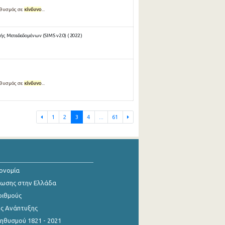
ληθυσμός σε
κίνδυνο
...
ς Μεταδεδομένων (SIMS v2.0) ( 2022 )
ληθυσμός σε
κίνδυνο
...
1
2
3
4
...
61
κονομία
ίωσης στην Ελλάδα
ριθμούς
ης Ανάπτυξης
θυσμού 1821 - 2021