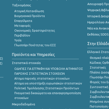
Απογραφή Πρ
Ταξινομήσεις
Ψηφιακή Βιβλι
Ατομική Κατανάλωση
Βιομηχανικά Προϊόντα
Ιστορικά Δια
Επαγγέλματα
Ημερολόγιο Α
Μεταφορές
Νέα και Ανακο
Οικονομικές δραστηριότητες
Εκθέσεις SDDS
Περιβάλλον
Υγεία
Στην Ελλάδ
Γλωσσάρι Ποιότητας του ΕΣΣ
Ελληνικό Στατ
Προϊόντα και Υπηρεσίες
Θεσμικό πλαί
Σ)
Στατιστικά στοιχεία
Κώδικας Ορθή
Σ)
Στατιστικές
ΟΔΗΓΙΕΣ ΓΙΑ ΕΓΓΡΑΦΗ ΚΑΙ ΥΠΟΒΟΛΗ ΑΙΤΗΜΑΤΟΣ
Πλαίσιο Διασ
ΠΑΡΟΧΗΣ ΣΤΑΤΙΣΤΙΚΩΝ ΣΤΟΙΧΕΙΩΝ
Γλωσσάρι Ποι
Αίτημα παροχής στατιστικών στοιχείων
Φορείς του 
Αίτημα για υποστήριξη ευρωπαϊκών στατιστικών
Συντονιστική
Πολιτική Τιμολόγησης Στατιστικών Προϊόντων
Συμβουλευτικ
Πνευματικά δικαιώματα και επαναχρησιμοποίηση
Συμβουλευτικ
στοιχείων
Μνημόνια συν
Μικροδεδομένα
Πιστοποίηση 