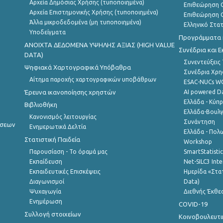
Αρχεία Δημόσιας Χρήσης (τυποποιημένα)
Επιθεώρηση Ο
Αρχεία Επιστημονικής Χρήσης (τυποποιημένα)
Επιθεώρηση Ο
Άλλα μικροδεδομένα (μη τυποποιημένα)
Ελληνικό Στα
Υποδείγματα
Προγράμματα κ
ANOIXTA ΔΕΔΟΜΕΝΑ ΥΨΗΛΗΣ ΑΞΙΑΣ (HIGH VALUE
Συνέδρια και 
DATA)
Συνεντεύξεις
Ψηφιακά Χαρτογραφικά Υπόβαθρα
Συνέδρια Χρ
Αίτημα παροχής χαρτογραφικών υποβάθρων
ESAC-NUCs 
Έρευνα ικανοποίησης χρηστών
AI powered Dat
Ελλάδα - Κύπ
Βιβλιοθήκη
Ελλάδα-Βουλγ
Κανονισμός λειτουργίας
Συνάντηση
ήσεων
Ενημερωτικά Δελτία
Ελλάδα - Πολω
Στατιστική Παιδεία
Workshop
Παρουσίαση - Το όραμά μας
SmartStatisti
Εκπαίδευση
Net-SILC3 Int
Εκπαιδευτικές Επισκέψεις
Ημερίδα «Στατ
Διαγωνισμοί
Data)
Ψυχαγωγία
Διεθνής Έκθε
Ενημέρωση
COVID-19
Συλλογή στοιχείων
Κοινοβουλευτι