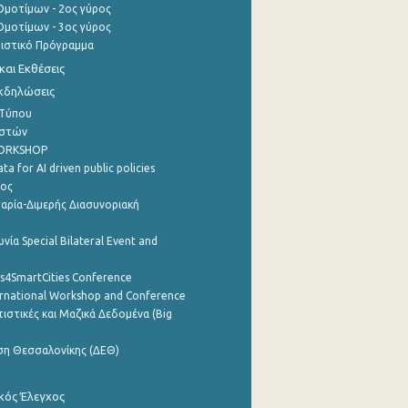
μοτίμων - 2ος γύρος
μοτίμων - 3ος γύρος
τιστικό Πρόγραμμα
αι Εκθέσεις
Εκδηλώσεις
 Τύπου
ηστών
WORKSHOP
a for AI driven public policies
ρος
αρία-Διμερής Διασυνοριακή
νία Special Bilateral Event and
cs4SmartCities Conference
ernational Workshop and Conference
ιστικές και Μαζικά Δεδομένα (Big
ση Θεσσαλονίκης (ΔΕΘ)
κός Έλεγχος