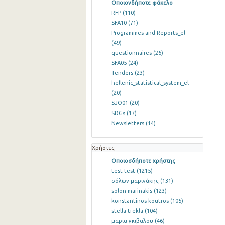
Οποιονδήποτε φάκελο
RFP
(110)
SFA10
(71)
Programmes and Reports_el
(49)
questionnaires
(26)
SFA05
(24)
Tenders
(23)
hellenic_statistical_system_el
(20)
SJO01
(20)
SDGs
(17)
Newsletters
(14)
Χρήστες
Οποιοσδήποτε χρήστης
test test
(1215)
σόλων μαρινάκης
(131)
solon marinakis
(123)
konstantinos koutros
(105)
stella trekla
(104)
μαρια γκιβαλου
(46)