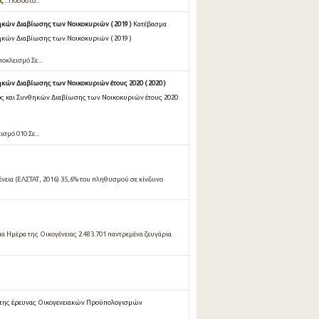
ς
...Ποσοστό...
ηκών Διαβίωσης των Νοικοκυριών ( 2019 )
Κατέβασμα
ηκών Διαβίωσης των Νοικοκυριών ( 2019 )
οκλεισμό Σε...
κών Διαβίωσης των Νοικοκυριών έτους 2020 ( 2020 )
ος και Συνθηκών Διαβίωσης των Νοικοκυριών έτους 2020
σμό 010 Σε...
γένεια (ΕΛΣΤΑΤ, 2016) 35,6% του πληθυσμού σε κίνδυνο
α Ημέρα της Οικογένειας 2.483.701 παντρεμένα ζευγάρια
 της έρευνας Οικογενειακών Προϋπολογισμών