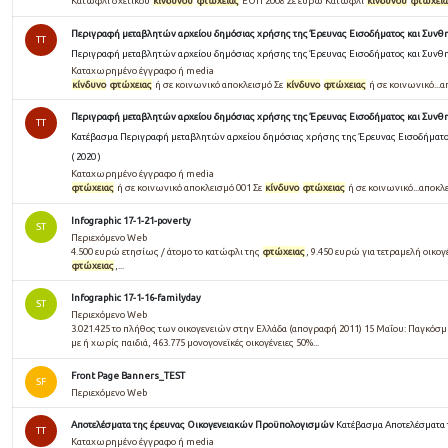
Κατώφλι σχετικού
κινδύνου
φτώχειας
ΕΟΠ 2008 Σε ευρώ Κατώφλι
κινδύνου
φτώχεια
Περιγραφή μεταβλητών αρχείου δημόσιας χρήσης της Έρευνας Εισοδήματος και Συνθ
TT
Περιγραφή μεταβλητών αρχείου δημόσιας χρήσης της Έρευνας Εισοδήματος και Συνθ
Καταχωρημένο έγγραφο ή media
κίνδυνο
φτώχειας
ή σε κοινωνικό αποκλεισμό Σε
κίνδυνο
φτώχειας
ή σε κοινωνικό...απ
Περιγραφή μεταβλητών αρχείου δημόσιας χρήσης της Έρευνας Εισοδήματος και Συνθη
TT
Κατέβασμα Περιγραφή μεταβλητών αρχείου δημόσιας χρήσης της Έρευνας Εισοδήματ
( 2020 )
Καταχωρημένο έγγραφο ή media
φτώχειας
ή σε κοινωνικό αποκλεισμό 001 Σε
κίνδυνο
φτώχειας
ή σε κοινωνικό...αποκλει
Infographic 17-1-21-poverty
ST
Περιεχόμενο Web
4.500 ευρώ ετησίως / άτομο το κατώφλι της
φτώχειας
, 9.450 ευρώ για τετραμελή οικο
φτώχειας
,...
Infographic 17-1-16-familyday
ST
Περιεχόμενο Web
3.021.425 το πλήθος των οικογενειών στην Ελλάδα (απογραφή 2011) 15 Μαΐου: Παγκόσμι
με ή χωρίς παιδιά, 463.775 μονογονεϊκές οικογένειες 50%...
Front Page Banners_TEST
SF
Περιεχόμενο Web
Αποτελέσματα της έρευνας Οικογενειακών Προϋπολογισμών
Κατέβασμα Αποτελέσματα
TT
Καταχωρημένο έγγραφο ή media