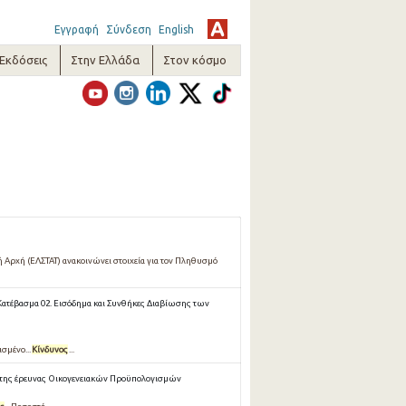
Εγγραφή
Σύνδεση
English
-Εκδόσεις
Στην Ελλάδα
Στον κόσμο
 Αρχή (ΕΛΣΤΑΤ) ανακοινώνει στοιχεία για τον Πληθυσμό
Κατέβασμα 02. Εισόδημα και Συνθήκες Διαβίωσης των
σμένο...
Κίνδυνος
...
 της έρευνας Οικογενειακών Προϋπολογισμών