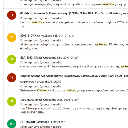
Καταχωρημένο έγγραφο ή media
Οι επαγγελματικές ομάδες με τη μεγαλύτερη έκθεση σε παράγοντες
κινδύνου
για τη...γ
01. Δείκτες Κοινωνικής Ενσωμάτωσης (ECHP) ( 1994 - 1999 )
Κατέβασμα 01. Δείκτες Κο
TT
Καταχωρημένο έγγραφο ή media
Σχετικός
κίνδυνος
οικονομικής επισφάλειας ανάλογα με το φύλο και την ηλικία KYMA...Σ
την...
SDG11_GR.xlsx
Κατέβασμα SDG11_GR.xlsx
SF
Καταχωρημένο έγγραφο ή media
πληθυσμο ύ με σοβαρή σ τέρηση στέγασης, κατά κατάσταση
φτώχειας
...Πληθυσμός πο
θόρυβο, κατά...
ESA_2010_GR.pdf
Κατέβασμα ESA_2010_GR.pdf
ST
Καταχωρημένο έγγραφο ή media
από πιστώσεις του ΔΝΤ ή δάνεια στο πλαίσιο της διευκόλυνσης για τη μείωση της
φτώχ
Ετήσιος Δείκτης Αναπροσαρμογής μακροχρόνιων ασφαλίσεων υγείας (ΕΔΑ) ( 2024 )
Κα
TT
ασφαλίσεων υγείας (ΕΔΑ) ( 2024 )
Καταχωρημένο έγγραφο ή media
Έκθεση στον
Κίνδυνο
Η έκθεση στον
κίνδυνο
για την ηλικία x προκύπτει από τον μέσο...
sdgs_goals_gr.pdf
Κατέβασμα sdgs_goals_gr.pdf
ST
Καταχωρημένο έγγραφο ή media
των ΣΒΑ στην προαγωγή, μεταξύ άλλων, της κοινωνικής ευημερίας, την εξάλειψη της
ΜΗΔΕΝΙΚΗ ΠΕΙΝΑ ...
FERMAT.pdf
Κατέβασμα FERMAT.pdf
ΣΜ
Καταχωρημένο έγγραφο ή media