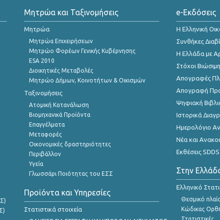
Μητρώα και Ταξινομήσεις
e-Εκδόσεις
Μητρώα
Η Ελληνική Οι
Μητρώα Επιχειρήσεων
Συνθήκες Διαβ
Μητρώο Φορέων Γενικής Κυβέρνησης
Η Ελλάδα με Α
ESA 2010
Στόχοι Βιώσιμ
Διοικητικές Μεταβολές
Απογραφές Πλη
Μητρώο Δήμων, Κοινοτήτων & Οικισμών
Απογραφή Πρ
Ταξινομήσεις
Ψηφιακή Βιβλι
Ατομική Κατανάλωση
Βιομηχανικά Προϊόντα
Ιστορικά Δια
Επαγγέλματα
Ημερολόγιο Α
Μεταφορές
Νέα και Ανακο
Οικονομικές δραστηριότητες
Εκθέσεις SDDS
Περιβάλλον
Υγεία
Στην Ελλάδ
Γλωσσάρι Ποιότητας του ΕΣΣ
Ελληνικό Στατ
Προϊόντα και Υπηρεσίες
Θεσμικό πλαί
Σ)
Στατιστικά στοιχεία
Κώδικας Ορθή
Σ)
Στατιστικές