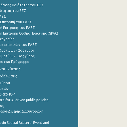
φάλισης Ποιότητας του ΕΣΣ
ότητας του ΕΣΣ
ΕΛΣΣ
 Επιτροπή του ΕΛΣΣ
ή Επιτροπή του ΕΛΣΣ
ή Επιτροπή Ορθής Πρακτικής (GPAC)
εργασίας
στατιστικών του ΕΛΣΣ
μοτίμων - 2ος γύρος
μοτίμων - 3ος γύρος
τιστικό Πρόγραμμα
αι Εκθέσεις
Εκδηλώσεις
 Τύπου
ηστών
WORKSHOP
a for AI driven public policies
ρος
αρία-Διμερής Διασυνοριακή
νία Special Bilateral Event and