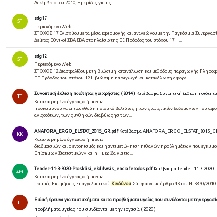
Δεκέμβριο του 2010, Ημερίδας για τις...
sdg17
ST
Περιεχόμενο Web
ΣΤΟΧΟΣ 17 Ενισχύουμε τα μέσα εφαρμογής και ανανεώνουμε την Παγκόσμια Συνεργασία
Δείκτες Εθνικοί ΣΒΑ ΣΒΑ στο πλαίσιο της ΕΕ Πρόοδος του στόχου 17 Η...
sdg12
ST
Περιεχόμενο Web
ΣΤΟΧΟΣ 12 Διασφαλίζουμε τη βιώσιμη κατανάλωση και μεθόδους παραγωγής Πληροφορίε
ΕΕ Πρόοδος του στόχου 12 Η βιώσιμη παραγωγή και κατανάλωση αφορά...
Συνοπτική έκθεση ποιότητας για χρήστες ( 2014 )
Κατέβασμα Συνοπτική έκθεση ποιότητας 
TT
Καταχωρημένο έγγραφο ή media
προκειμϋνου να επιτευχθεύ η ποιοτικό βελτύωςη των ςτατιςτικών δεδομϋνων που αφ
ανιςοτότων, των ςυνθηκών διαβύωςησ των...
ANAFORA_ERGO_ELSTAT_2015_GR.pdf
Κατέβασμα ANAFORA_ERGO_ELSTAT_2015_GR
KK
Καταχωρημένο έγγραφο ή media
διαδικασιών και ο εντοπισμός και η αντιμετώ- πιση πιθανών προβλημάτων που εγκυμ
Επίσημων Στατιστικών» και η Ημερίδα για τις...
Tender-11-3-2020-Prosklisi_ekdilwsis_endiaferodos.pdf
Κατέβασμα Tender-11-3-2020-P
ΣΜ
Καταχωρημένο έγγραφο ή media
Γραπτές Εκτιμήσεις Επαγγελματικού
Κινδύνου
Σύμφωνα με άρθρο 43 του Ν. 3850/2010.
Ειδική έρευνα για τα ατυχήματα και τα προβλήματα υγείας που συνδέονται με την εργασία 
TT
προβλήματα υγείας που συνδέονται με την εργασία ( 2020 )