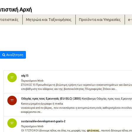
ατιστική Αρχή
τατιστικές
Μητρώα και Ταξινομήσεις
Προϊόντα και Υπηρεσίες
e
Αναζήτηση
sdg15
ST
Περιεχόμενο Web
ΣΤΟΧΟΣ 15 Προωθούμε τη βιώσιμη χρήση των χερσαίων οικοσυστημάτων και δασών,
υποβάθμιση του εδάφους και της βιοποικιλότητας Πληροφορίες Στόχοι και...
Οδηγίες προς τους Ερευνητές (EU-SILC) ( 2005 )
Κατέβασμα Οδηγίες προς τους Ερευνητές
TT
Καταχωρημένο έγγραφο ή media
νοικοκυριά από το βάρος, που συνεπάγεται η αντιμετώπιση ενός καθορισμένου συνόλο
αναφέρονται σε...
sustainable-development-goals-2
ST
Περιεχόμενο Web
ΟΙ 17 ΣΤΟΧΟΙ Δίνουμε τέλος σε όλες τις μορφές της
φτώχειας
, παντού Δίνουμε τέλος σ