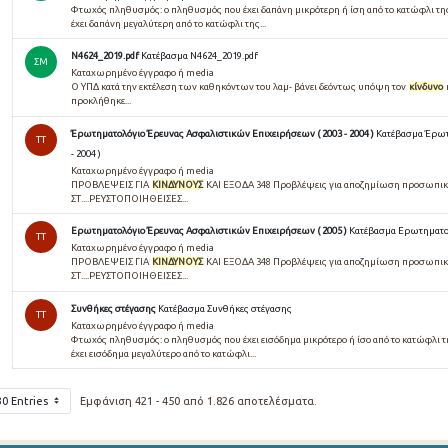
Φτωχός πληθυσμός: ο πληθυσμός που έχει δαπάνη μικρότερη ή ίση από το κατώφλι τ
έχει δαπάνη μεγαλύτερη από το κατώφλι της...
N4624_2019.pdf
Κατέβασμα N4624_2019.pdf
ΣΜ
Καταχωρημένο έγγραφο ή media
Ο ΥΠΔ κατά την εκτέλεση των καθηκόντων του λαμ- βάνει δεόντως υπόψη τον
κίνδυνο
προκλήθηκε...
Έρωτηματολόγιο Έρευνας Ασφαλιστικών Επιχειρήσεων ( 2003 - 2004 )
Κατέβασμα Έρωτ
TT
- 2004 )
Καταχωρημένο έγγραφο ή media
ΠΡΟΒΛΕΨΕΙΣ ΓΙΑ
ΚΙΝΔΥΝΟΥΣ
ΚΑΙ ΕΞΟΔΑ 348 Προβλέψεις για αποζημίωση προσωπι
ΣΤ....ΡΕΥΣΤΟΠΟΙΗΘΕΙΣΕΣ...
Ερωτηματολόγιο Έρευνας Ασφαλιστικών Επιχειρήσεων ( 2005 )
Κατέβασμα Ερωτηματολ
TT
Καταχωρημένο έγγραφο ή media
ΠΡΟΒΛΕΨΕΙΣ ΓΙΑ
ΚΙΝΔΥΝΟΥΣ
ΚΑΙ ΕΞΟΔΑ 348 Προβλέψεις για αποζημίωση προσωπι
ΣΤ....ΡΕΥΣΤΟΠΟΙΗΘΕΙΣΕΣ...
Συνθήκες στέγασης
Κατέβασμα Συνθήκες στέγασης
TT
Καταχωρημένο έγγραφο ή media
Φτωχός πληθυσµός: ο πληθυσµός που έχει εισόδηµα µικρότερο ή ίσο από το κατώφλι 
έχει εισόδηµα µεγαλύτερο από το κατώφλι...
30 Entries
Εμφάνιση 421 - 450 από 1.826 αποτελέσματα.