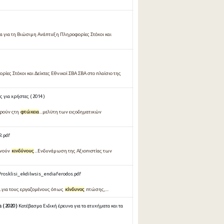
 για τη Βιώσιμη Ανάπτυξη Πληροφορίες Στόχοι και
ς Στόχοι και Δείκτες Εθνικοί ΣΒΑ ΣΒΑ στο πλαίσιο της
για χρήστες ( 2014 )
ορούν ςτη
φτώχεια
...μελϋτη των ειςοδηματικών
.pdf
ονούν
κινδύνους
...Ενδυνάμωση της Αξιοπιστίας των
rosklisi_ekdilwsis_endiaferodos.pdf
..για τους εργαζομένους όπως
κίνδυνος
πτώσης,...
( 2020 )
Κατέβασμα Ειδική έρευνα για τα ατυχήματα και τα