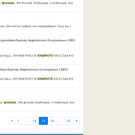
ης
φτώχειας
...Μη Φτωχός πληθυσμός: ο πληθυσμός που
που...Εάν από τις πράξεις των παραγράφων 1 έως και 3
ηματολόγιο Έρευνας Ασφαλιστικών Επιχειρήσεων ( 2003
κού λόγω...ΠΡΟΒΛΕΨΕΙΣ ΓΙΑ
ΚΙΝΔΥΝΟΥΣ
ΚΑΙ ΕΞΟΔΑ 412
όγιο Έρευνας Ασφαλιστικών Επιχειρήσεων ( 2005 )
κού λόγω...ΠΡΟΒΛΕΨΕΙΣ ΓΙΑ
ΚΙΝΔΥΝΟΥΣ
ΚΑΙ ΕΞΟΔΑ 412
της
φτώχειας
...Μη φτωχός πληθυσµός: ο πληθυσµός που
1
...
14
15
16
...
61