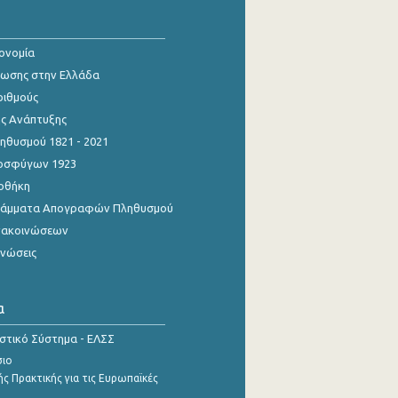
κονομία
ίωσης στην Ελλάδα
ριθμούς
ης Ανάπτυξης
θυσμού 1821 - 2021
οσφύγων 1923
οθήκη
γράμματα Απογραφών Πληθυσμού
νακοινώσεων
ινώσεις
α
ιστικό Σύστημα - ΕΛΣΣ
σιο
ς Πρακτικής για τις Ευρωπαϊκές