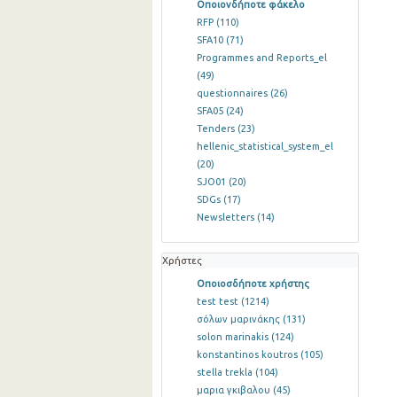
Οποιονδήποτε φάκελο
RFP
(110)
SFA10
(71)
Programmes and Reports_el
(49)
questionnaires
(26)
SFA05
(24)
Tenders
(23)
hellenic_statistical_system_el
(20)
SJO01
(20)
SDGs
(17)
Newsletters
(14)
Χρήστες
Οποιοσδήποτε χρήστης
test test
(1214)
σόλων μαρινάκης
(131)
solon marinakis
(124)
konstantinos koutros
(105)
stella trekla
(104)
μαρια γκιβαλου
(45)