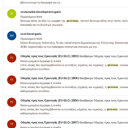
βελτιώνουμε τη διατροφή και τη...
sustainable-development-goals
ST
Περιεχόμενο Web
Δίνουμε τέλος σε όλες τις μορφές της
φτώχειας
, παντού Δίνουμε τέλος στην πείνα, πετ
διατροφή και τη βιώσιμη γεωργία...
sust-devel-goals
SM
Περιεχόμενο Web
Στόχοι Βιώσιμης Ανάπτυξης Το νέο, ειδικό ετήσιο δημοσίευμα της Ελληνικής Στατιστικ
2030» παρουσιάζει τα πιο πρόσφατα στατιστικά στοιχεία για την...
Οδηγίες προς τους Ερευνητές (EU-SILC) ( 2003 )
Κατέβασμα Οδηγίες προς τους Ερευνητές
TT
Καταχωρημένο έγγραφο ή media
( στις οποίες δεν περιλαμβάνονται οι συντάξεις γήρατος και χηρείας), η
φτώχεια
...νοικ
καθορισμένου συνόλου...
Οδηγίες προς τους Ερευνητές (EU-SILC) ( 2004 )
Κατέβασμα Οδηγίες προς τους Ερευνητές
TT
Καταχωρημένο έγγραφο ή media
( στις οποίες δεν περιλαμβάνονται οι συντάξεις γήρατος και χηρείας), η
φτώχεια
...νοικ
καθορισμένου συνόλου...
Οδηγίες προς τους Ερευνητές (EU-SILC) ( 2006 )
Κατέβασμα Οδηγίες προς τους Ερευνητές
TT
Καταχωρημένο έγγραφο ή media
(στις οποίες δεν περιλαμβάνονται οι συντάξεις γήρατος και χηρείας), η
φτώχεια
...νοικο
καθορισμένου συνόλου ...
Οδηγίες προς τους Ερευνητές (EU-SILC) ( 2007 )
Κατέβασμα Οδηγίες προς τους Ερευνητές
TT
Καταχωρημένο έγγραφο ή media