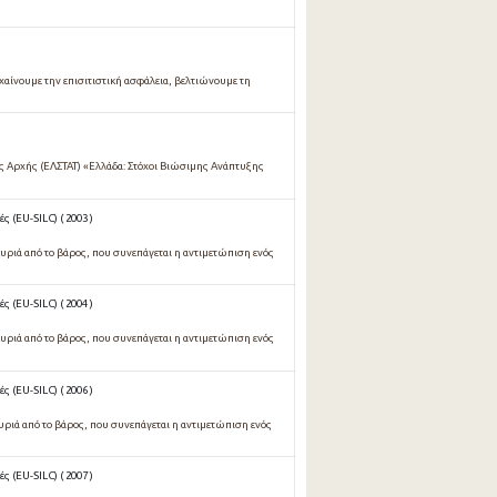
υχαίνουμε την επισιτιστική ασφάλεια, βελτιώνουμε τη
ής Αρχής (ΕΛΣΤΑΤ) «Ελλάδα: Στόχοι Βιώσιμης Ανάπτυξης
 (EU-SILC) ( 2003 )
οκυριά από το βάρος, που συνεπάγεται η αντιμετώπιση ενός
 (EU-SILC) ( 2004 )
οκυριά από το βάρος, που συνεπάγεται η αντιμετώπιση ενός
 (EU-SILC) ( 2006 )
κυριά από το βάρος, που συνεπάγεται η αντιμετώπιση ενός
 (EU-SILC) ( 2007 )