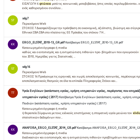
ΕΙΣΑΓΩΓΗ 6
φτώχεια
μετά τις κοινωνικές μεταβιβάσεις (στις οποίες περιλαμβάνονται..
ενός καθορισμένου συνόλου...
sdg7
ST
Περιεχόμενο Web
ΣΤΟΧΟΣ 7 Διασφαλίζουμε την πρόσβαση σε οικονομική, αξιόπιστη, βιώσιμη και σύγχρον
Εθνικοί ΣΒΑ ΣΒΑ στο πλαίσιο της ΕΕ Πρόοδος του στόχου 7 Η...
ERGO_ELSTAT_2010-13_GR.pdf
Κατέβασμα ERGO_ELSTAT_2010-13_GR.pdf
KK
Καταχωρημένο έγγραφο ή media
καθώς και ο εντοπισμός και η αντιμετώπιση πιθανών προ- βλημάτων που εγκυμονούν
του 2010, Ημερίδας για τις Στατιστικές ...
sdg16
ST
Περιεχόμενο Web
ΣΤΟΧΟΣ 16 Προάγουμε τις ειρηνικές και χωρίς αποκλεισμούς κοινωνίες, παρέχουμε πρ
αποτελεσματικούς θεσμούς σε όλα τα επίπεδα Πληροφορίες Στόχοι και...
Υγεία Ενηλίκων (κατάσταση υγείας, χρήση υπηρεσιών υγείας, παράγοντες που επηρεάζο
TT
υπηρεσιών υγείας) ( 2017 )
Κατέβασμα Υγεία Ενηλίκων (κατάσταση υγείας, χρήση υπηρε
Παιδιών (κατάσταση υγείας, χρήση υπηρεσιών υγείας) ( 2017 )
Καταχωρημένο έγγραφο ή media
ή θεραπεία Σύμφωνα με τους ειδικούς επιστήμονες η στοματική υγεία μειώνει τον
κίνδ
στατιστικών δεδομένων που...
ANAFORA_ERGO_ELSTAT_2014_GR.pdf
Κατέβασμα ANAFORA_ERGO_ELSTAT_2014_GR
KK
Καταχωρημένο έγγραφο ή media
διαδικασιών και ο εντοπισμός και η αντιμετώπιση πιθανών προβλημάτων που εγκυμο