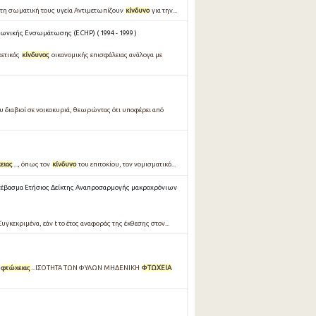
ια τη σωματική τους υγεία Aντιμετωπίζουν
κίνδυνο
για την...
ινωνικής Ενσωμάτωσης (ECHP) ( 1994 - 1999 )
χετικός
κίνδυνος
οικονομικής επισφάλειας ανάλογα με
υ διαβιοί σε νοικοκυριά, θεωρώντας ότι υποφέρει από
ειας
..., όπως τον
κίνδυνο
του επιτοκίου, τον νομισματικό...
τέβασμα Ετήσιος Δείκτης Αναπροσαρμογής μακροχρόνιων
Συγκεκριμένα, εάν t το έτος αναφοράς της έκθεσης στον...
φτώχειας
...ΙΣΟΤΗΤΑ ΤΩΝ ΦΥΛΩΝ ΜΗΔΕΝΙΚΗ
ΦΤΩΧΕΙΑ