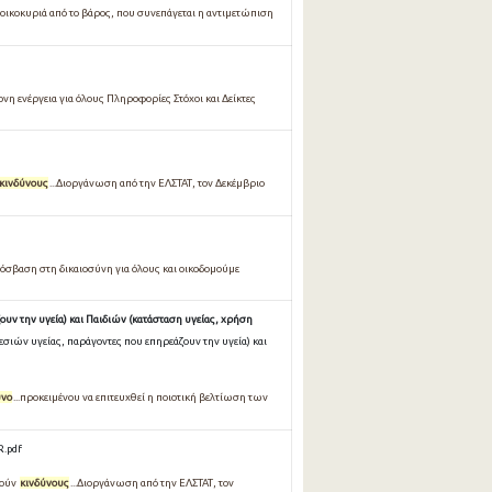
.νοικοκυριά από το βάρος, που συνεπάγεται η αντιμετώπιση
η ενέργεια για όλους Πληροφορίες Στόχοι και Δείκτες
κινδύνους
...Διοργάνωση από την ΕΛΣΤΑΤ, τον Δεκέμβριο
όσβαση στη δικαιοσύνη για όλους και οικοδομούμε
υν την υγεία) και Παιδιών (κατάσταση υγείας, χρήση
σιών υγείας, παράγοντες που επηρεάζουν την υγεία) και
υνο
...προκειμένου να επιτευχθεί η ποιοτική βελτίωση των
.pdf
νούν
κινδύνους
...Διοργάνωση από την ΕΛΣΤΑΤ, τον