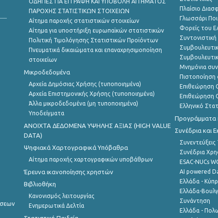
ΟΔΗΓΙΕΣ ΓΙΑ ΕΓΓΡΑΦΗ ΚΑΙ ΥΠΟΒΟΛΗ ΑΙΤΗΜΑΤΟΣ
Πλαίσιο Διασ
ΠΑΡΟΧΗΣ ΣΤΑΤΙΣΤΙΚΩΝ ΣΤΟΙΧΕΙΩΝ
Γλωσσάρι Ποι
Αίτημα παροχής στατιστικών στοιχείων
Φορείς του 
Αίτημα για υποστήριξη ευρωπαϊκών στατιστικών
Συντονιστική
Πολιτική Τιμολόγησης Στατιστικών Προϊόντων
Συμβουλευτικ
Πνευματικά δικαιώματα και επαναχρησιμοποίηση
Συμβουλευτικ
στοιχείων
Μνημόνια συν
Μικροδεδομένα
Πιστοποίηση 
Αρχεία Δημόσιας Χρήσης (τυποποιημένα)
Επιθεώρηση Ο
Αρχεία Επιστημονικής Χρήσης (τυποποιημένα)
Επιθεώρηση Ο
Άλλα μικροδεδομένα (μη τυποποιημένα)
Ελληνικό Στα
Υποδείγματα
Προγράμματα κ
ANOIXTA ΔΕΔΟΜΕΝΑ ΥΨΗΛΗΣ ΑΞΙΑΣ (HIGH VALUE
Συνέδρια και 
DATA)
Συνεντεύξεις
Ψηφιακά Χαρτογραφικά Υπόβαθρα
Συνέδρια Χρ
Αίτημα παροχής χαρτογραφικών υποβάθρων
ESAC-NUCs 
Έρευνα ικανοποίησης χρηστών
AI powered Dat
Ελλάδα - Κύπ
Βιβλιοθήκη
Ελλάδα-Βουλγ
Κανονισμός λειτουργίας
Συνάντηση
ήσεων
Ενημερωτικά Δελτία
Ελλάδα - Πολω
Στατιστική Παιδεία