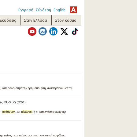
Εγγραφή
Σύνδεση
English
-Εκδόσεις
Στην Ελλάδα
Στον κόσμο
 καταπολεμούμε την ερημοποίηση, αναστρέφουμε την
 (EU-SILC) ( 2005 )
υ
κινδύνων
...Οι
κίνδυνοι
ή οι καταστάσεις ανάγκης
την πείνα, πετυχαίνουμε την επισιτιστική ασφάλεια,